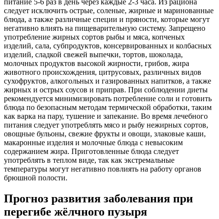
питание 5-6 раз в день через каждые 2-3 часа. Из рациона
следует исключить острые, соленые, жирные и маринованные
блюда, а также различные специи и пряности, которые могут
негативно влиять на пищеварительную систему. Запрещено
употребление жирных сортов рыбы и мяса, копченых
изделий, сала, субпродуктов, консервированных и колбасных
изделий, сладкой свежей выпечки, тортов, шоколада,
молочных продуктов высокой жирности, грибов, жира
животного происхождения, цитрусовых, различных видов
сухофруктов, алкогольных и газированных напитков, а также
жирных и острых соусов и приправ. При соблюдении диеты
рекомендуется минимизировать потребление соли и готовить
блюда по безопасным методам термической обработки, таким
как варка на пару, тушение и запекание. Во время лечебного
питания следует употреблять мясо и рыбу нежирных сортов,
овощные бульоны, свежие фрукты и овощи, злаковые каши,
макаронные изделия и молочные блюда с невысоким
содержанием жира. Приготовленные блюда следует
употреблять в теплом виде, так как экстремальные
температуры могут негативно повлиять на работу органов
брюшной полости.
Прогноз развития заболевания при
перегибе жёлчного пузыря