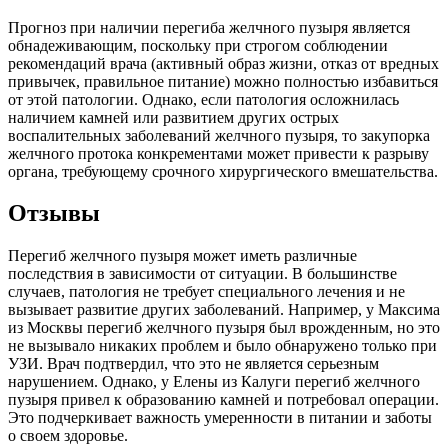
Прогноз при наличии перегиба желчного пузыря является
обнадеживающим, поскольку при строгом соблюдении
рекомендаций врача (активный образ жизни, отказ от вредных
привычек, правильное питание) можно полностью избавиться
от этой патологии. Однако, если патология осложнилась
наличием камней или развитием других острых
воспалительных заболеваний желчного пузыря, то закупорка
желчного протока конкрементами может привести к разрыву
органа, требующему срочного хирургического вмешательства.
Отзывы
Перегиб желчного пузыря может иметь различные
последствия в зависимости от ситуации. В большинстве
случаев, патология не требует специального лечения и не
вызывает развитие других заболеваний. Например, у Максима
из Москвы перегиб желчного пузыря был врожденным, но это
не вызывало никаких проблем и было обнаружено только при
УЗИ. Врач подтвердил, что это не является серьезным
нарушением. Однако, у Елены из Калуги перегиб желчного
пузыря привел к образованию камней и потребовал операции.
Это подчеркивает важность умеренности в питании и заботы
о своем здоровье.