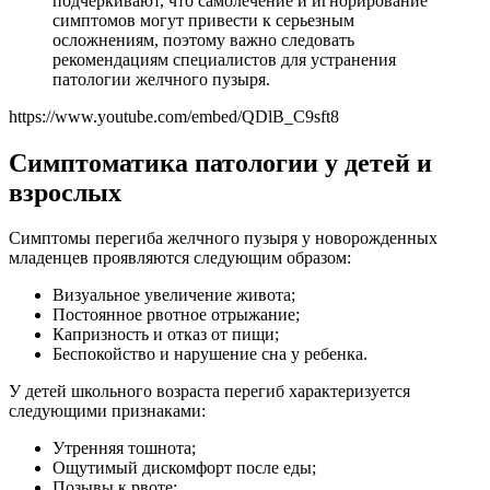
подчеркивают, что самолечение и игнорирование
симптомов могут привести к серьезным
осложнениям, поэтому важно следовать
рекомендациям специалистов для устранения
патологии желчного пузыря.
https://www.youtube.com/embed/QDlB_C9sft8
Симптоматика патологии у детей и
взрослых
Симптомы перегиба желчного пузыря у новорожденных
младенцев проявляются следующим образом:
Визуальное увеличение живота;
Постоянное рвотное отрыжание;
Капризность и отказ от пищи;
Беспокойство и нарушение сна у ребенка.
У детей школьного возраста перегиб характеризуется
следующими признаками:
Утренняя тошнота;
Ощутимый дискомфорт после еды;
Позывы к рвоте;