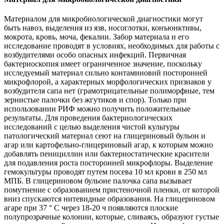
Материалом для микробиологической диагностики могут
быть навоз, выделения из язв, носоглотки, конъюнктивы,
мокрота, кровь, моча, фекалии. Забор материала и его
исследование проводят в условиях, необходимых для работы с
возбудителями особо опасных инфекций. Первичная
бактериоскопия имеет ограниченное значение, поскольку
исследуемый материал сильно контаминовий посторонней
микрофлорой, а характерных морфологических признаков у
возбудителя сапа нет (грамотрицательные полиморфные, тем
зернистые палочки без жгутиков и спор). Только при
использовании РИФ можно получить положительные
результаты. Для проведения бактериологических
исследований с целью выделения чистой культуры
патологический материал сеют на глицериновый бульон и
агар или картофельно-глицериновый агар, к которым можно
добавлять пенициллин или бактериостатические красители
для подавления роста посторонней микрофлоры. Выделение
гемокультуры проводят путем посева 10 мл крови в 250 мл
МПБ. В глицериновом бульоне палочка сапа вызывает
помутнение с образованием пристеночной пленки, от которой
вниз спускаются нитевидные образования. На глицериновом
агаре при 37 ° С через 18-20 ч появляются плоские
полупрозрачные колонии, которые, сливаясь, образуют густые