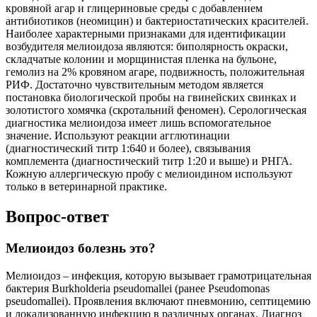
кровяной агар и глицериновые среды с добавлением
антибиотиков (неомицин) и бактериостатических красителей.
Наиболее характерными признаками для идентификации
возбудителя мелиоидоза являются: биполярность окраски,
складчатые колонии и морщинистая пленка на бульоне,
гемолиз на 2% кровяном агаре, подвижность, положительная
РИФ. Достаточно чувствительным методом является
постановка биологической пробы на гвинейских свинках и
золотистого хомячка (скротальний феномен). Серологическая
диагностика мелиоидоза имеет лишь вспомогательное
значение. Используют реакции агглютинации
(диагностический титр 1:640 и более), связывания
комплемента (диагностический титр 1:20 и выше) и РНГА.
Кожную аллергическую пробу с мелиоидином используют
только в ветеринарной практике.
Вопрос-ответ
Мелиоидоз болезнь это?
Мелиоидоз – инфекция, которую вызывает грамотрицательная
бактерия Burkholderia pseudomallei (ранее Pseudomonas
pseudomallei). Проявления включают пневмонию, септицемию
и локализованную инфекцию в различных органах. Диагноз