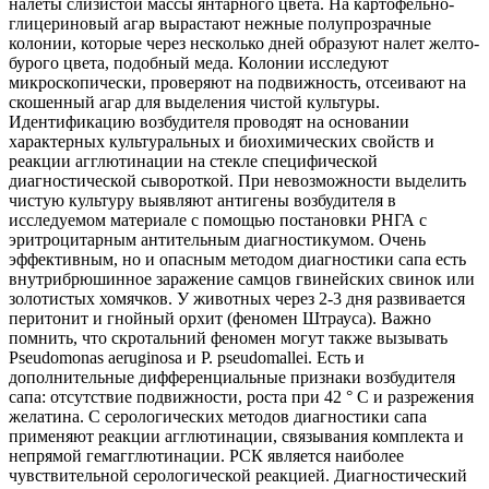
налеты слизистой массы янтарного цвета. На картофельно-
глицериновый агар вырастают нежные полупрозрачные
колонии, которые через несколько дней образуют налет желто-
бурого цвета, подобный меда. Колонии исследуют
микроскопически, проверяют на подвижность, отсеивают на
скошенный агар для выделения чистой культуры.
Идентификацию возбудителя проводят на основании
характерных культуральных и биохимических свойств и
реакции агглютинации на стекле специфической
диагностической сывороткой. При невозможности выделить
чистую культуру выявляют антигены возбудителя в
исследуемом материале с помощью постановки РНГА с
эритроцитарным антительным диагностикумом. Очень
эффективным, но и опасным методом диагностики сапа есть
внутрибрюшинное заражение самцов гвинейских свинок или
золотистых хомячков. У животных через 2-3 дня развивается
перитонит и гнойный орхит (феномен Штрауса). Важно
помнить, что скротальний феномен могут также вызывать
Pseudomonas aeruginosa и P. pseudomallei. Есть и
дополнительные дифференциальные признаки возбудителя
сапа: отсутствие подвижности, роста при 42 ° С и разрежения
желатина. С серологических методов диагностики сапа
применяют реакции агглютинации, связывания комплекта и
непрямой гемагглютинации. РСК является наиболее
чувствительной серологической реакцией. Диагностический