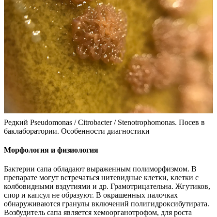
Редкий Pseudomonas / Citrobacter / Stenotrophomonas. Посев в
баклаборатории. Особенности диагностики
Морфология и физиология
Бактерии сапа обладают выраженным полиморфизмом. В
препарате могут встречаться нитевидные клетки, клетки с
колбовидными вздутиями и др. Грамотрицательна. Жгутиков,
спор и капсул не образуют. В окрашенных палочках
обнаруживаются гранулы включений полигидроксибутирата.
Возбудитель сапа является хемоорганотрофом, для роста