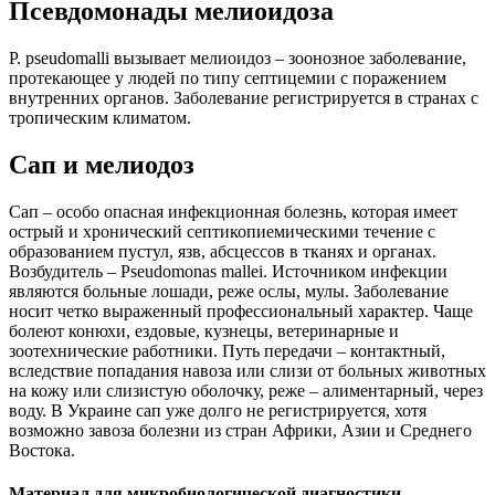
Псевдомонады мелиоидоза
P. pseudomalli вызывает мелиоидоз – зоонозное заболевание,
протекающее у людей по типу септицемии с поражением
внутренних органов. Заболевание регистрируется в странах с
тропическим климатом.
Сап и мелиодоз
Сап – особо опасная инфекционная болезнь, которая имеет
острый и хронический септикопиемическими течение с
образованием пустул, язв, абсцессов в тканях и органах.
Возбудитель – Pseudomonas mallei. Источником инфекции
являются больные лошади, реже ослы, мулы. Заболевание
носит четко выраженный профессиональный характер. Чаще
болеют конюхи, ездовые, кузнецы, ветеринарные и
зоотехнические работники. Путь передачи – контактный,
вследствие попадания навоза или слизи от больных животных
на кожу или слизистую оболочку, реже – алиментарный, через
воду. В Украине сап уже долго не регистрируется, хотя
возможно завоза болезни из стран Африки, Азии и Среднего
Востока.
Материал для микробиологической диагностики