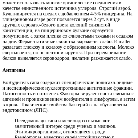
может использовать многие органические соединения в
качестве единственного источника углерода. Строгий аэроб.
Культивируется на средах с добавлением 4-5% глицерина. На
глицериновом агаре рост появляется через 2 сут. в виде
круглых серовато-белого цвета колоний слизистой
консистенции, на глицериновом бульоне образуется
помутнение, а затем пленка со слизистыми тяжами и осадком
на дне. Ферментативные свойства выражены слабо. P. mallei
разлагает глюкозу и ксилозу с образованием кислоты. Молоко
свертывается, но не пептонизируется. При переваривании
белков выделяется сероводород, желатин разжижается слабо.
Антигены
Возбудитель сапа содержит специфические полисаха-ридные
и неспецифические нуклеопротеидные антигенные фракции.
Патогенность и патогенез. Факторы вирулентности связаны с
адгезией и проникновением возбудителя в лимфоузлы, а затем
в кровь. Токсические свойства бактерий сапа обусловлены
эндотоксином (ЛПС).
Псевдомонады сапа и мелиоидоза вызывают
значительный интерес среди ученых и медиков.
Эти микроорганизмы, относящиеся к роду
Pseudomonas, известны своей устойчивостью к