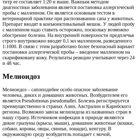
титр ее составляет 1:20 и выше. Важным методом
диагностики заболевания является постановка аллергической
пробы с маллеином. Он является основным тестом в
ветеринарной практике при распознавании сапа у животных.
Препарат вводят в конъюнктивальный мешок. У людей пробу
с маллеином надо ставить осторожно, поскольку возможно
обострение болезни. На внутренней поверхности предплечья
строго внутрикожно вводят 0,1 мл маллеином, разведенного
1:1000. В связи с этим разработано более безопасный вариант
постановки аллергической пробы – введение маллеином на
скарификовану кожу. Результаты реакции учитывают через 24
и 48 час.
Мелиоидоз
Мелиоидоз – сапоподибне особо опасное заболевание
человека, диких и домашних животных. Возбудителем его
является Pseudomonas pseudomallei. Болезнь регистрируется
преимущественно в странах Азии, Австралии и Карибского
региона. Возможно завоза мелиоидоза из названных стран в
нашу страну. Источником инфекции в природе являются
дикие грызуны (крысы, мыши), домашние животные (кошки,
собаки, коровы, овцы, свиньи, лошади), кенгуру. В
окружающую среду возбудитель попадает с мочой,