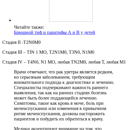
Читайте также:
Брюшной тиф и паратифы А и В у детей
Стадия II -T2N0M0
Стадия III – TIN 1 МО, T2N1M0, T3N0, N1M0
Стадия IV – T4N0, N1 МО, любая TN2M0, любая Т, любая М1
Врачи отмечают, что рак уретры является редким,
но серьезным заболеванием, требующим
внимательного подхода к диагностике и лечению.
Специалисты подчеркивают важность раннего
выявления, так как на ранних стадиях болезнь
может быть более поддающейся лечению.
Симптомы, такие как кровь в моче, боль при
мочеиспускании или изменения в привычном
ритме мочеиспускания, должны насторожить
пациентов и побудить их обратиться к врачу.
Медики акцентируют внимание на том, что