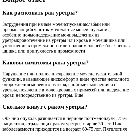
Как распознать рак уретры?
Затруднения при начале мочеиспусканияслабый или
прерывающийся поток мочичастые мочеиспускания,
особенно ночьюнедержание мочивыделения из
уретрыкровотечение из уретры или кровь в мочешишка или
уплотнение в промежности или половом членебезболезненная
шишка или припухлость в промежности
Каковы симптомы рака уретры?
Нарушение или полное прекращение мочеиспускательной
функции, вызывающее дискомфорт в виде чувства неполного
опорожнения мочевого пузыря, гнойные выделения из
уретры, появление в моче кровавых примесей или выделение
крови непосредственно из уретры, Ещё
Сколько живут с раком уретры?
Обычно опухоль развивается в периоде постменопаузы, 75%
пациентов, страдающих раком уретры, старше 50 лет. Пик
заболеваемости приходится на возраст 60-75 лет. Пятилетняя