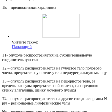
Tis – преинвазивная карцинома
Читайте также:
Панариций
Т1- опухоль распространяется на субэпителиальную
соединительную ткань
Т2 – опухоль распространяется на губчатое тело полового
члена, предстательную железу или периуретральную мышцу
ТЗ – опухоль распространяется на пещеристое тело, за
пределы капсулы предстательной железы, на переднюю
стенку влагалища, шейку мочевого пузыря
Т4 – опухоль распространяется на другие соседние органы N –
pN – регионарные лимфатические узлы
Nx – недостаточно данных для оценки состояния