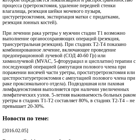
процесса (уретроэктомия, удаление передней стенки
влагалища, резекция шейки мочевого пузыря,
цистуретроэктомия, экстирпация матки с придатками,
резекция лонных костей).
При лечении рака уретры у мужчин стадии Т1 возможно
выполнение органосохраняющих операций (резекция,
трансуретральная резекция). При стадиях Т2-Т4 показано
комбинированное лечение, включающее проведение
предоперационной лучевой (СОД 40-60 Гр) или
химиолучевой (MVAC, 5-фторурацил и цисплатин) терапии с
последующей операцией (ампутация полового члена при
поражении висячей части уретры, простатуретроэктомия или
цистпростатуретроэктомия с ампутацией полового члена при
раке проксимального отдела). Подвздошная или паховая
лимфаденэктомия выполняется при наличии увеличенных
лимфатических узлов. 5-летняя выживаемость больных раком
уретры в стадиях Т1-Т2 составляет 80%, в стадиях Т2-Т4 – не
превышает 20-30%.
Новости по теме:
[2016.02.05]