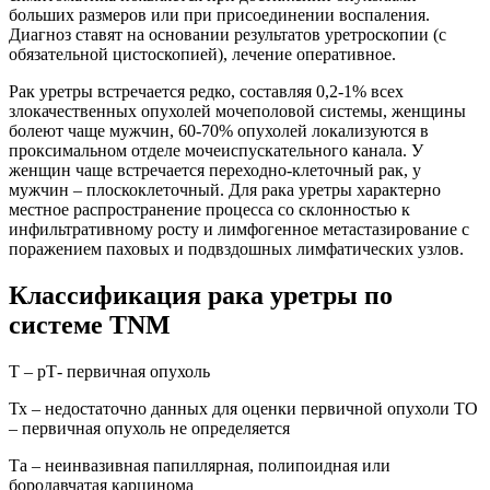
больших размеров или при присоединении воспаления.
Диагноз ставят на основании результатов уретроскопии (с
обязательной цистоскопией), лечение оперативное.
Рак уретры встречается редко, составляя 0,2-1% всех
злокачественных опухолей мочеполовой системы, женщины
болеют чаще мужчин, 60-70% опухолей локализуются в
проксимальном отделе мочеиспускательного канала. У
женщин чаще встречается переходно-клеточный рак, у
мужчин – плоскоклеточный. Для рака уретры характерно
местное распространение процесса со склонностью к
инфильтративному росту и лимфогенное метастазирование с
поражением паховых и подвздошных лимфатических узлов.
Классификация рака уретры по
системе TNM
Т – рТ- первичная опухоль
Тх – недостаточно данных для оценки первичной опухоли ТО
– первичная опухоль не определяется
Та – неинвазивная папиллярная, полипоидная или
бородавчатая карцинома