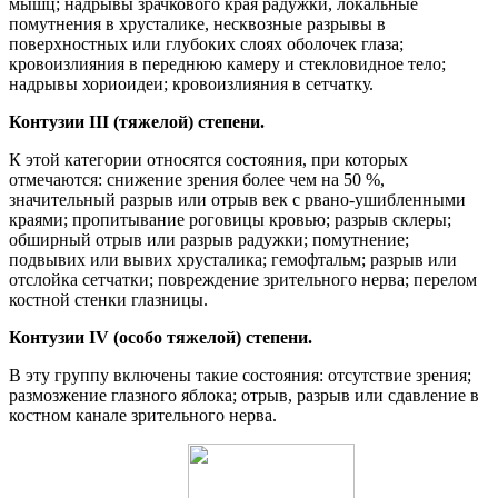
мышц; надрывы зрачкового края радужки, локальные
помутнения в хрусталике, несквозные разрывы в
поверхностных или глубоких слоях оболочек глаза;
кровоизлияния в переднюю камеру и стекловидное тело;
надрывы хориоидеи; кровоизлияния в сетчатку.
Контузии III (тяжелой) степени.
К этой категории относятся состояния, при которых
отмечаются: снижение зрения более чем на 50 %,
значительный разрыв или отрыв век с рвано-ушибленными
краями; пропитывание роговицы кровью; разрыв склеры;
обширный отрыв или разрыв радужки; помутнение;
подвывих или вывих хрусталика; гемофтальм; разрыв или
отслойка сетчатки; повреждение зрительного нерва; перелом
костной стенки глазницы.
Контузии IV (особо тяжелой) степени.
В эту группу включены такие состояния: отсутствие зрения;
размозжение глазного яблока; отрыв, разрыв или сдавление в
костном канале зрительного нерва.