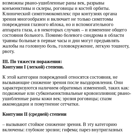
возможны рвано-ушибленные раны век, разрывы
конъюнктивы и склеры, роговицы и костей орбиты.
Клинический симптомокомплекс при контузиях органа
зрения многообразен и включает не только симптомы
повреждения глазного яблока, но и вспомогательного
аппарата глаза, а в некоторых случаях – и изменение общего
состояния больного. Помимо болевого синдрома в области
травмы больные в первые часы и дни могут предъявлять
жалобы на головную боль, головокружение, легкую тошноту,
рвоту.
III. По тяжести поражения:
Контузии I (легкой) степени.
К этой категории повреждений относятся состояния, не
вызывающие снижение зрения после выздоровления. Они
характеризуются наличием обратимых изменений, таких как:
подкожные или субконъюнктивальные кровоизлияния; рвано-
ушибленные раны кожи век; эрозия роговицы; спазм
аккомодации и помутнение сетчатки.
Контузии II (средней) степени
– вызывают стойкое снижение зрения. В эту категорию
включены: глубокие эрозии; гифема; парез внутриглазных