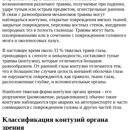
возникновения различают травмы, получаемые при падении,
ударе тупым или острым предметом, огнестрельные ранения.
В связи с разнообразием механизмов травмы могут
наблюдаться контузии, открытые повреждения мягких тканей,
закрытые повреждения, переломы костных стенок, внедрение
инородных тел в полость глазницы. Травмы могут быть
изолированными или в сочетании с повреждением головного
мозга и околоносовых пазух.
В настоящее время около 33 % тяжелых травм глаза,
приводящих к слепоте и инвалидности, составляют тупые
травмы (контузии), которые отличаются большим
разнообразием. От ранений глаза контузии отличаются тем,
что в большинстве случаев целость внешней оболочки глаза
не нарушается; повреждаются, как правило, ткани глаза,
расположенные глубже, и вспомогательные органы.
Наиболее тяжелая форма контузии органа зрения – его
разрушение (размозжение, раздавливание); обычно такие
контузии наблюдаются при авариях на автотранспорте и часто
совмещаются с повреждением головы и других частей тела.
Классификация контузий органа
зрения