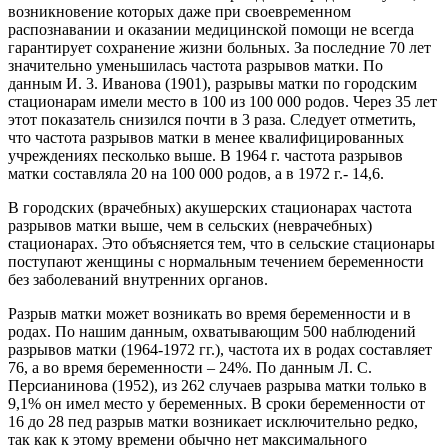
возникновение которых даже при своевременном
распознавании и оказании медицинской помощи не всегда
гарантирует сохранение жизни больных. За последние 70 лет
значительно уменьшилась частота разрывов матки. По
данным И. 3. Иванова (1901), разрывы матки по городским
стационарам имели место в 100 из 100 000 родов. Через 35 лет
этот показатель снизился почти в 3 раза. Следует отметить,
что частота разрывов матки в менее квалифицированных
учреждениях песколько выше. В 1964 г. частота разрывов
матки составляла 20 на 100 000 родов, а в 1972 г.- 14,6.
В городских (врачебных) акушерских стационарах частота
разрывов матки выше, чем в сельских (неврачебных)
стационарах. Это объясняется тем, что в сельские стационары
поступают женщины с нормальным течением беременности
без заболеваний внутренних органов.
Разрыв матки может возникать во время беременности и в
родах. По нашим данным, охватывающим 500 наблюдений
разрывов матки (1964-1972 гг.), частота их в родах составляет
76, а во время беременности – 24%. По данным Л. С.
Персианинова (1952), из 262 случаев разрыва матки только в
9,1% он имел место у беременных. В сроки беременности от
16 до 28 пед разрыв матки возникает исключительно редко,
так как к этому времени обычно нет максимального