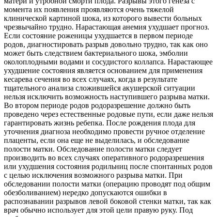
матери и утробной сморти плода. Разрывы этого генеза с
момента их появления проявляются очень тяжелой
клинической картиной шока, из которого вывести больных
чрезвычайно трудно. Нарастающая анемия ухудшает прогноз.
Если состояние роженицы ухудшается в первом периоде
родов, диагностировать разрыв довольно трудно, так как оно
может быть следствием бактериального шока, эмболии
околоплодными водами и сосудистого коллапса. Нарастающее
ухудшение состояния является основанием для применения
кесарева сечения во всех случаях, когда в результате
тщательного анализа сложившейся акушерской ситуации
нельзя исключить возможность наступившего разрыва матки.
Во втором периоде родов родоразрешение должно быть
проведено через естественные родовые пути, если даже нельзя
гарантировать жизнь ребепка. После рождения плода для
уточнения диагноза необходимо провести ручное отделение
плаценты, если она еще не выделилась, и обследование
полости матки. Обследование полости матки следует
производить во всех случаях оперативного родоразрешения
или ухудшения состояния родильниц после спонтанных родов
с целью исключения возможного разрыва матки. При
обследовании полости матки (операцию проводят под общим
обезболиванием) нередко допускаются ошибки в
распознавании разрывов левой боковой стенки матки, так как
врач обычно использует для этой цели правую руку. Под