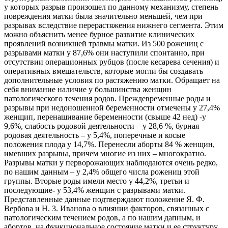
у которых разрыв произошел по данному механизму, степень
повреждения матки была значительно меньшей, чем при
разрывах вследствие перерастяжения нижнего сегмента. Этим
можно объяснить менее бурное развитие клинических
проявлений возникшей травмы матки. Из 500 рожениц с
разрывами матки у 87,6% они наступили спонтанно, при
отсутствии операционных рубцов (после кесарева сечения) и
оперативных вмешательств, которые могли бы создавать
дополнительные условия по растяжению матки. Обращает на
себя внимание наличие у большинства женщин
патологического течения родов. Преждевременные роды и
разрывы при недоношенной беременности отмечены у 27,4%
женщип, перенашивание беременности (свыше 42 нед) -у
9,6%, слабость родовой деятельности – у 28,6 %, бурная
родовая деятельность – у 5,4%, поперечные и косые
положения плода у 14,7%. Перенесли аборты 84 % женщин,
имевших разрывы, причем многие из них – многократно.
Разрывы матки у перворожающих наблюдаются очень редко,
по нашим данным – у 2,4% общего числа рожениц этой
группы. Вторые роды имели место у 44,2%, третьи и
последующие- у 53,4% женщин с разрывами матки.
Представленные данные подтверждают положение Я. Ф.
Вербова и Н. 3. Иванова о влиянии факторов, связанных с
патологическим течением родов, а по нашим дапным, и
абортов, на функциональное состояние матки и ее структуру,