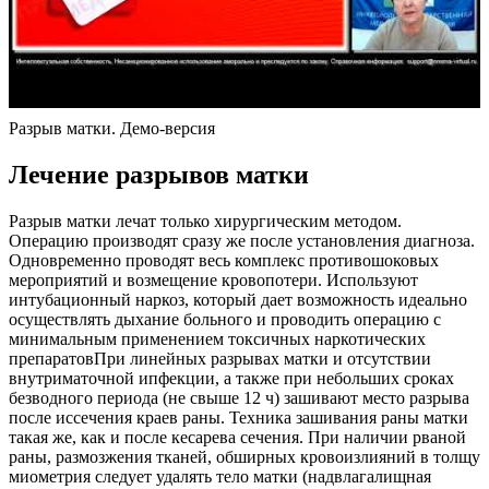
Разрыв матки. Демо-версия
Лечение разрывов матки
Разрыв матки лечат только хирургическим методом.
Операцию производят сразу же после установления диагноза.
Одновременно проводят весь комплекс противошоковых
мероприятий и возмещение кровопотери. Используют
интубационный наркоз, который дает возможность идеально
осуществлять дыхание больного и проводить операцию с
минимальным применением токсичных наркотических
препаратовПри линейных разрывах матки и отсутствии
внутриматочной ипфекции, а также при небольших сроках
безводного периода (не свыше 12 ч) зашивают место разрыва
после иссечения краев раны. Техника зашивания раны матки
такая же, как и после кесарева сечения. При наличии рваной
раны, размозжения тканей, обширных кровоизлияний в толщу
миометрия следует удалять тело матки (надвлагалищная