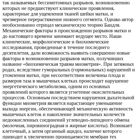
так называемых бессимптомных разрывов, возникновению
которых не предшествуют клинические проявления,
характерные для ущемления тканей шейки матки, и
чрезмерное перерастяжение нижнего сегмента. Однако автор
необоснованно отрицал механическую теорию Бандля.
Механические факторы в происхождении разрывов матки и
до настоящего времени занимают ведущее место. Наши
клинические, морфологические и биохимические
исследования, проведенные в течение последнего
десятилетия, дали возможность выявить совершенно новые
факторы в возникновении разрывов матки, получивших
название «биохимическая травма миометрия». При затяжных
родах, вследствие гуморальных (гормональных) нарушений и
утомления матки, при несоответствии величины плода и
размеров таза в мышечных клетках происходит нарушение
энергетического метаболизма, одним из основных
проявлений которого является угнетение окислительных
процессов. Основным последствием нарушения дыхательной
функции миометрия является нарастающее уменьшение
выхода энергии, обеспечивающей механическую активность
мышечных клеток и накопление значительных количеств
недоокисленных соединений углеводно-липидного обмена
(молочная, пировиноградная и жирные кислоты). Возникает
клеточный, а затем органный ацидоз, наличие которого
приводит к увеличению проницаемости мембран тех