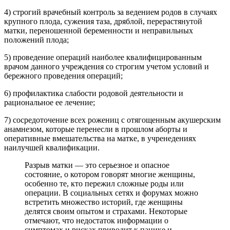
4) строгий врачебный контроль за ведением родов в случаях
крупного плода, сужения таза, дряблой, перерастянутой
матки, переношенной беременности и неправильных
положений плода;
5) проведение операций наиболее квалифицированным
врачом данного учреждения со строгим учетом условий и
бережного проведения операций;
6) профилактика слабости родовой деятельности и
рациональное ее лечение;
7) сосредоточение всех рожениц с отягощенным акушерским
анамнезом, которые перенесли в прошлом аборты и
оперативные вмешательства на матке, в учренедениях
наилучшей квалификации.
Разрыв матки — это серьезное и опасное
состояние, о котором говорят многие женщины,
особенно те, кто пережил сложные роды или
операции. В социальных сетях и форумах можно
встретить множество историй, где женщины
делятся своим опытом и страхами. Некоторые
отмечают, что недостаток информации о
симптомах и рисках приводит к панике и