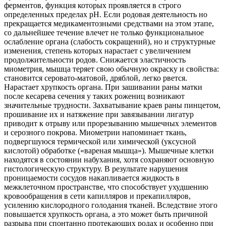
ферментов, функция которых проявляется в строго
определенных пределах рН. Если родовая деятельность но
прекращается медикаментозными средствами на этом этапе,
со дальнейшее течение влечет не только функциональное
ослабление органа (слабость сокращений), но и структурные
изменения, степень которых нарастает с увеличением
продолжительности родов. Снижается эластичность
миометрия, мышца теряет свою обычную окраску и свойства:
становится серовато-матовой, дряблой, легко рвется.
Нарастает хрупкость органа. При зашивании раны матки
после кесарева сечения у таких рожениц возникают
значительные трудности. Захватывание краев раны пинцетом,
прошивание их и натяжение при завязывании лигатур
приводит к отрыву или прорезыванию мышечных элементов
и серозного покрова. Миометрии напоминает ткань,
подвергшуюся термической или химической (уксусной
кислотой) обработке («вареная мышца»). Мышечные клетки
находятся в состоянии набухания, хотя сохраняют основную
гистологическую структуру. В результате нарушения
проницаемости сосудов накапливается жидкость в
межклеточном пространстве, что способствует ухудшению
кровообращения в сети капилляров и прекапилляров,
усилению кислородного голодания тканей. Вследствие этого
повышается хрупкость органа, а это может быть причиной
разрыва при спонтанно протекающих родах и особенно при