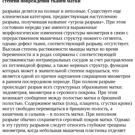
степени повреждения тканей матки
разрывы делятся на полные и неполные. Существует еще
клиническая категория, предшествующая наступлению
разрыва, получившая название «угроза разрыва». При этом
состоянии нередко уже имеются выраженные
морфологические изменения структуры миометрия в связи с
перерастяжением мышечных структур нижнего сегмента,
однако дефект ткани, соответствующий разрыву, отсутствует.
Высокая степень растяжимости мышцы матки во время
беременности и в родах сопряжена с соответствующей
растяжимостью интрамуральных сосудов за счет расправления
их петлевидной формы, а также нервных структур, функция
которых может в значительной степени нарушаться, что
является одной из причин нарушения сокращения миометрия
в раннем послеродовом периоде. При полном разрыве
происходит разрыв всех структурных образовании матки:
эндометрия, миометрия и серозного покрова. При этом
возникает сообщение между полостью матки и брюшной
полостью. Содержимое матки (плод, плацента, сгустки крови)
могут свободно перемещаться в брюшную полость, а
кишечник и сальник – в полость матки. При неполном
разрыве обычно сохраняется серозный покров матки. Однако
в эту группу разрывов следует относить глубокие трещины
миометрия, когда небольшая мышечная пластинка отделяет