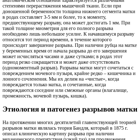
анатомическом отношении характеризуется различными
степенями перерастяжения мышечной ткани. Если при
доношенной беременности толщина нижнего сегмента матки
в родах составляет 3-5 мм и более, то к моменту,
предшествующему разрыву, она может достигать 1 мм. При
такой толщине миометрия для его полного разрыва
необходимо лишь небольшое усилие. К начавшемуся разрыву
относится тот период времени, в течение которого
происходит завершение разрыва. При наличии рубца на матке
у беременных время от начала разрыва до его завершения
может исчисляться часами и даже сутками; в родах этот
период резко сокращается и может даже отсутствовать
(одномоментный разрыв). Разрывы матки могут сочетаться с
повреждением мочевого пузыря, крайне редко – кишечника и
лонного сочленения. Мы их делим на «чистые», когда
повреждается только матка, и сочетанные, когда
повреждаются соседние или смежные органы (влагалище,
промежность, мочевой пузырь, кишка).
Этиология и патогенез разрывов матки
На протяжении многих десятилетий главенствующей теорией
разрывов матки являлась теория Бандля, который в 1875 г.
описал клиническую картину разрыва при наличии
механического препятствия (узкий таз) для продвижения