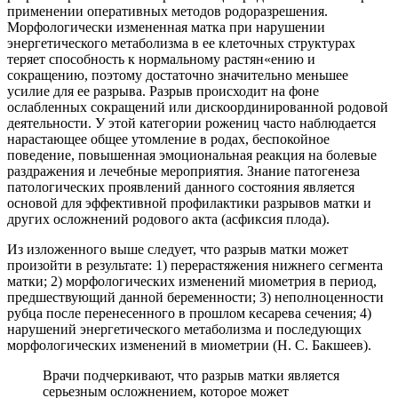
применении оперативных методов родоразрешения.
Морфологически измененная матка при нарушении
энергетического метаболизма в ее клеточных структурах
теряет способность к нормальному растян«ению и
сокращению, поэтому достаточно значительно меньшее
усилие для ее разрыва. Разрыв происходит на фоне
ослабленных сокращений или дискоординированной родовой
деятельности. У этой категории рожениц часто наблюдается
нарастающее общее утомление в родах, беспокойное
поведение, повышенная эмоциональная реакция на болевые
раздражения и лечебные мероприятия. Знание патогенеза
патологических проявлений данного состояния является
основой для эффективной профилактики разрывов матки и
других осложнений родового акта (асфиксия плода).
Из изложенного выше следует, что разрыв матки может
произойти в результате: 1) перерастяжения нижнего сегмента
матки; 2) морфологических изменений миометрия в период,
предшествующий данной беременности; 3) неполноценности
рубца после перенесенного в прошлом кесарева сечения; 4)
нарушений энергетического метаболизма и последующих
морфологических изменений в миометрии (Н. С. Бакшеев).
Врачи подчеркивают, что разрыв матки является
серьезным осложнением, которое может