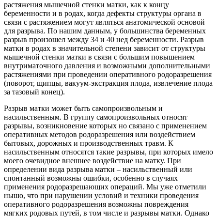
растяжения мышечной стенки матки, как к концу
беременности и в родах, когда дефекты структуры органа в
связи с растяжением могут являться анатомической основой
для разрыва. По нашим данным, у большинства беременных
разрыв произошел между 34 и 40 нед беременности. Разрыв
матки в родах в значительной степени зависит от структуры
мышечной стенки матки в связи с большим повышением
внутриматочного давления и возможными дополнительными
растяжениями при проведении оперативного родоразрешения
(поворот, щипцы, вакуум-экстракция плода, извлечение плода
за тазовый конец).
Разрыв матки может быть самопроизвольным и
насильственным. В группу самопроизвольных относят
разрывы, возникновение которых но связано с применением
оперативных методов родоразрешения или воздействием
бытовых, дорожных и производственных травм. К
насильственным относятся такие разрывы, при которых имело
моего очевидное внешнее воздействие на матку. При
определении вида разрыва матки – насильственный или
спонтанный возможны ошибки, особенно в случаях
применения родоразрешающих операций. Мы уже отметили
нышо, что при нарушении условий и техники проведения
оперативного родоразрешения возможны повреждения
мягких родовых путей, в том числе и разрывы матки. Однако