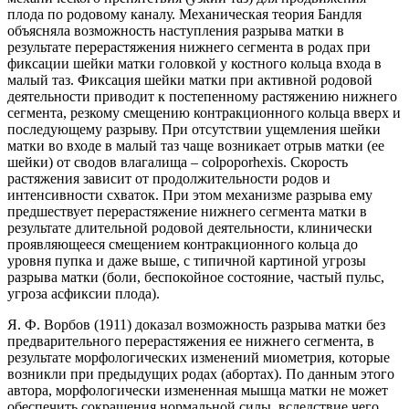
плода по родовому каналу. Механическая теория Бандля
объясняла возможность наступления разрыва матки в
результате перерастяжения нижнего сегмента в родах при
фиксации шейки матки головкой у костного кольца входа в
малый таз. Фиксация шейки матки при активной родовой
деятельности приводит к постепенному растяжению нижнего
сегмента, резкому смещению контракционного кольца вверх и
последующему разрыву. При отсутствии ущемления шейки
матки во входе в малый таз чаще возникает отрыв матки (ее
шейки) от сводов влагалища – colpoporhexis. Скорость
растяжения зависит от продолжительности родов и
интенсивности схваток. При этом механизме разрыва ему
предшествует перерастяжение нижнего сегмента матки в
результате длительной родовой деятельности, клинически
проявляющееся смещением контракционного кольца до
уровня пупка и даже выше, с типичной картиной угрозы
разрыва матки (боли, беспокойное состояние, частый пульс,
угроза асфиксии плода).
Я. Ф. Ворбов (1911) доказал возможность разрыва матки без
предварительного перерастяжения ее нижнего сегмента, в
результате морфологических изменений миометрия, которые
возникли при предыдущих родах (абортах). По данным этого
автора, морфологически измененная мышца матки не может
обеспечить сокращения нормальной силы, вследствие чего