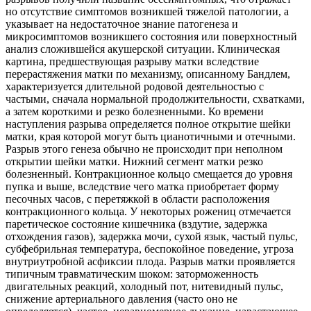
но отсутствие симптомов возникшей тяжелой патологии, а
указывает на недостаточное знание патогенеза и
микросимптомов возникшего состояния или поверхностный
анализ сложившейся акушерской ситуации. Клиническая
картина, предшествующая разрыву матки вследствие
перерастяжения матки по механизму, описанному Бандлем,
характеризуется длительной родовой деятельностью с
частыми, сначала нормальной продолжительности, схватками,
а затем короткими и резко болезненными. Ко времени
наступления разрыва определяется полное открытие шейки
матки, края которой могут быть цианотичными и отечными.
Разрыв этого генеза обычно не происходит при неполном
открытии шейки матки. Нижний сегмент матки резко
болезненный. Контракционное кольцо смещается до уровня
пупка и выше, вследствие чего матка приобретает форму
песочных часов, с перетяжкой в области расположения
контракционного кольца. У некоторых рожениц отмечается
паретическое состояние кишечника (вздутие, задержка
отхождения газов), задержка мочи, сухой язык, частый пульс,
субфебрильная температура, беспокойное поведение, угроза
внутриутробной асфиксии плода. Разрыв матки проявляется
типичным травматическим шоком: заторможенность
двигательных реакций, холодный пот, нитевидный пульс,
снижение артериального давления (часто оно не