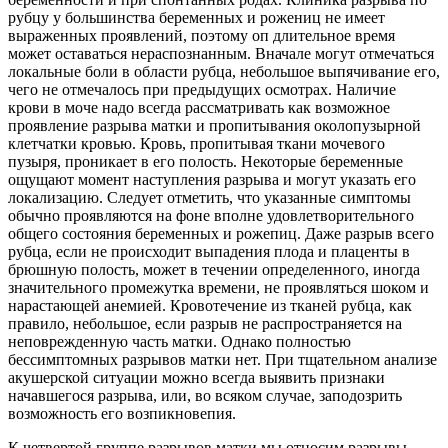
рубцу у большинства беременных и рожениц не имеет
выраженных проявлений, поэтому оп длительное время
может оставаться нераспознанным. Вначале могут отмечаться
локальные боли в области рубца, небольшое выпячивание его,
чего не отмечалось при предыдущих осмотрах. Наличие
крови в моче надо всегда рассматривать как возможное
проявление разрыва матки и пропитывания околопузырной
клетчатки кровью. Кровь, пропитывая ткани мочевого
пузыря, проникает в его полость. Некоторые беременные
ощущают момент наступления разрыва и могут указать его
локализацию. Следует отметить, что указанные симптомы
обычно проявляются на фоне вполне удовлетворительного
общего состояния беременных и рожепиц. Даже разрыв всего
рубца, если не происходит выпадения плода и плаценты в
брюшную полость, может в течении определенного, иногда
значительного промежутка времени, не проявляться шоком и
нарастающей анемией. Кровотечение из тканей рубца, как
правило, небольшое, если разрыв не распространяется на
неповрежденную часть матки. Однако полностью
бессимптомных разрывов матки нет. При тщательном анализе
акушерской ситуации можно всегда выявить признаки
начавшегося разрыва, или, во всяком случае, заподозрить
возможность его возпикновепия.
К четвертой группе разрывов матки мы относим разрывы,