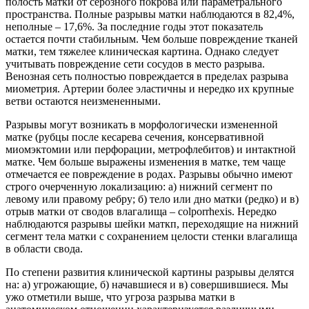
полость матки от серозного покрова или параметрального
пространства. Полные разрывы матки наблюдаются в 82,4%,
неполные – 17,6%. За последние годы этот показатель
остается почти стабильным. Чем больше повреждение тканей
матки, тем тяжелее клиническая картина. Однако следует
учитывать повреждение сети сосудов в место разрыва.
Венозная сеть полностью повреждается в пределах разрыва
миометрия. Артерии более эластичны и нередко их крупные
ветви остаются неизмененными.
Разрывы могут возникать в морфологически измененной
матке (рубцы после кесарева сечения, консервативной
миомэктомии или перфорации, метрофлебитов) и интактной
матке. Чем больше выражены изменения в матке, тем чаще
отмечается ее повреждение в родах. Разрывы обычно имеют
строго очерченную локализацию: а) нижний сегмент по
левому или правому ребру; б) тело или дно матки (редко) и в)
отрыв матки от сводов влагалища – colporrhexis. Нередко
наблюдаются разрывы шейки маткп, переходящие на нижний
сегмент тела матки с сохранением целости стенки влагалища
в области свода.
По степени развития клинической картины разрывы делятся
на: а) угрожающие, б) начавшиеся и в) совершившиеся. Мы
ужо отметили выше, что угроза разрыва матки в