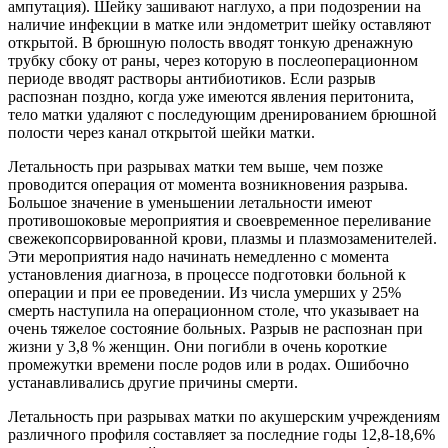
ампутация). Шейку зашивают наглухо, а при подозрении на
наличие инфекции в матке или эндометрит шейку оставляют
открытой. В брюшную полость вводят тонкую дренажную
трубку сбоку от раны, через которую в послеоперационном
периоде вводят растворы антибиотиков. Если разрыв
распознан поздно, когда уже имеются явления перитонита,
тело матки удаляют с последующим дренированием брюшной
полости через канал открытой шейки матки.
Летальность при разрывах матки тем выше, чем позже
проводится операция от момента возникновения разрыва.
Большое значение в уменьшении летальности имеют
противошоковые мероприятия и своевременное переливание
свежекопсорвированной крови, плазмы и плазмозаменителей.
Эти мероприятия надо начинать немедленно с момента
установления диагноза, в процессе подготовки больной к
операции и при ее проведении. Из числа умерших у 25%
смерть наступила на операционном столе, что указывает на
очень тяжелое состояние больных. Разрыв не распознан при
жизни у 3,8 % женщин. Они погибли в очень короткие
промежутки времени после родов или в родах. Ошибочно
устанавливались другие причины смерти.
Летальность при разрывах матки по акушерским учреждениям
различного профиля составляет за последние годы 12,8-18,6%