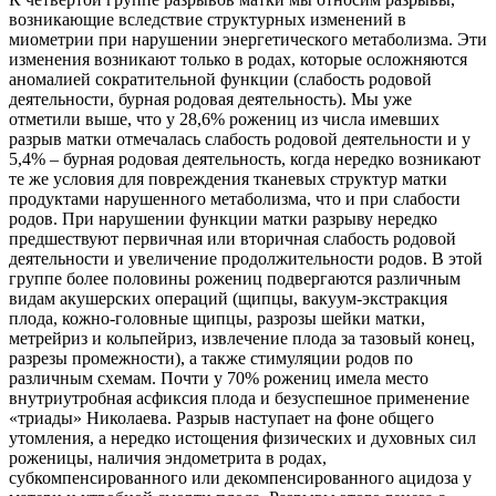
возникающие вследствие структурных изменений в
миометрии при нарушении энергетического метаболизма. Эти
изменения возникают только в родах, которые осложняются
аномалией сократительной функции (слабость родовой
деятельности, бурная родовая деятельность). Мы уже
отметили выше, что у 28,6% рожениц из числа имевших
разрыв матки отмечалась слабость родовой деятельности и у
5,4% – бурная родовая деятельность, когда нередко возникают
те же условия для повреждения тканевых структур матки
продуктами нарушенного метаболизма, что и при слабости
родов. При нарушении функции матки разрыву нередко
предшествуют первичная или вторичная слабость родовой
деятельности и увеличение продолжительности родов. В этой
группе более половины рожениц подвергаются различным
видам акушерских операций (щипцы, вакуум-экстракция
плода, кожно-головные щипцы, разрозы шейки матки,
метрейриз и кольпейриз, извлечение плода за тазовый конец,
разрезы промежности), а также стимуляции родов по
различным схемам. Почти у 70% рожениц имела место
внутриутробная асфиксия плода и безуспешное применение
«триады» Николаева. Разрыв наступает на фоне общего
утомления, а нередко истощения физических и духовных сил
роженицы, наличия эндометрита в родах,
субкомпенсированного или декомпенсированного ацидоза у