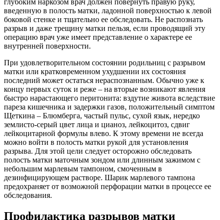
глубоким наркозом врач должен повернуть правую руку,
введенную в полость матки, ладонной поверхностью к левой
боковой стенке и тщательно ее обследовать. Не распознать
разрыв и даже трещину матки пельзя, если проводящий эту
операцию врач уже имеет представление о характере ее
внутренней поверхности.
При удовлетворительном состоянии родильниц с разрывом
матки или кратковременном ухудшении их состояния
последний может остаться нераспознанным. Обычно уже к
концу первых суток и реже – на вторые возникают явления
быстро нарастающего перитонита: вздутие живота вследствие
пареза кишечника и задержки газов, положительный симптом
Щеткина – Блюмберга, частый пульс, сухой язык, нередко
землисто-серый цвет лица и цианоз, лейкоцитоз, сдвиг
лейкоцитарной формулы влево. К этому времени не всегда
можно войти в полость матки рукой для установления
разрыва. Для этой цели следует осторожно обследовать
полость матки маточным зондом или длинным зажимом с
небольшим марлевым тампоном, смоченным в
дезинфицирующем растворе. Шарик марлевого тампона
предохраняет от возможной перфорации матки в процессе ее
обследования.
Профилактика разрывов матки