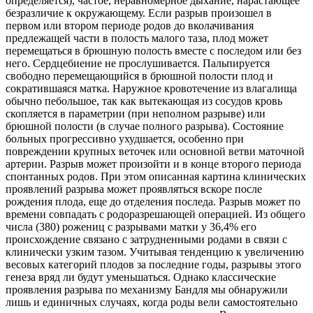
определяется), частое, неравномерное дыхание, нарастающее
безразличие к окружающему. Если разрыв произошел в
первом или втором периоде родов до вколачивания
предлежащей части в полость малого таза, плод может
перемещаться в брюшную полость вместе с последом или без
него. Сердцебиение не прослушивается. Пальпируется
свободно перемещающийся в брюшной полости плод и
сократившаяся матка. Наружное кровотечение из влагалища
обычно пебольшое, так как вытекающая из сосудов кровь
скопляется в параметрии (при неполном разрыве) или
брюшной полости (в случае полного разрыва). Состояние
больных прогрессивно ухудшается, особенно при
повреждении крупных веточек или основной ветви маточной
артерии. Разрыв может произойти и в конце второго периода
спонтанных родов. При этом описанная картина клинических
проявлений разрыва может проявляться вскоре после
рождения плода, еще до отделения последа. Разрыв может по
времени совпадать с родоразрешающей операцией. Из общего
числа (380) рожениц с разрывами матки у 36,4% его
происхождение связано с затрудненными родами в связи с
клинически узким тазом. Учитывая тенденцию к увеличению
весовых категорий плодов за последние годы, разрывы этого
генеза вряд ли будут уменьшаться. Однако классические
проявления разрыва по механизму Бандля мы обнаружили
лишь и единичных случаях, когда роды вели самостоятельно