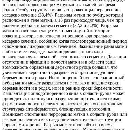
значительно повышающих «хрупкость» тканей во время
родов. Особую группу составляют роженицы, перенесшие
кесарево сечение (38,4%). Разрывы матки по рубцу, который
расположен в теле матки, в 15 раз происходят чаще, чем при
наличии рубца в нижнем сегменте (32,2 и 2,2%). Разрывы
матки значительно чаще имеют место у той категории
рожениц, которые перенесли в прошлом корпоральное
кесарево сечение, особенно когда послеоперационный период
осложнился лихорадочным течением. Заживление раны матки
в области ее тела, где ткани подвияшы, происходит
значительно хуже, чем в области нижнего сегмента. Даже при
отсутствии инфекции в полости матки и в области раны
возможность образования дефектного рубца большая, что
увеличивает вероятность разрыва его при последующей
беременности и родах. Неполноценный послеоперационный
рубец матки может разрываться не только в поздние сроки
беременности и в родах, но и в ранние сроки беремепности.
Имплантация оплодотворенного яйца в области рубца может
приводить к полному ого разрушению протеолитическими
ферментами ворсин вследствие отсутствия в ого клеточных
структурах аптифермоптоп, блокирующих протоолип.
Возникает спонтанная перфорация матки в области рубца или
разрыв последнего как следствие значительной деструкции
ворсинами хориопа. Разрыв может произойти во время
беременности и при спонтанных родах. Клиника разрыва по