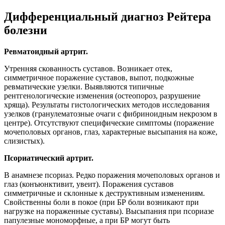
Дифференциальный диагноз Рейтера
болезни
Ревматоидный артрит.
Утренняя скованность суставов. Возникает отек,
симметричное поражение суставов, выпот, подкожные
ревматические узелки. Выявляются типичные
рентгенологические изменения (остеопороз, разрушение
хряща). Результаты гистологических методов исследования
узелков (гранулематозные очаги с фибриноидным некрозом в
центре). Отсутствуют специфические симптомы (поражение
мочеполовых органов, глаз, характерные высыпания на коже,
слизистых).
Псориатический артрит.
В анамнезе псориаз. Редко поражения мочеполовых органов и
глаз (конъюнктивит, увеит). Поражения суставов
симметричные и склонные к деструктивным изменениям.
Свойственны боли в покое (при БР боли возникают при
нагрузке на пораженные суставы). Высыпания при псориазе
папулезные мономорфные, а при БР могут быть