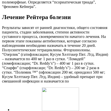
полиморфные. Определяется “псориатическая триада”,
“феномен Кебнера”.
Лечение Рейтера болезни
Результаты зависят от ранней диагностики, общего состояния
пациента, стадии заболевания, степени активности
суставного процесса, своевременности начатого лечения. На
первом этапе показаны антибиотики, которые согласно
наблюдениям необходимо назначать в течение 20 дней.
Полусинтетические тетрациклины. Фторхинолоны.
“Озерлик” (гатифлоксацин; Кусум Хелтхкер Пвт. Лтд, Индия)
– назначается по 400 мг 1 раз в сутки. “Ломадей”
(ломефлоксацин; “Dr. Reddy’s”) – 400 мг 1 раз в сутки.
“Спарфо” (спарфлоксаци; “Dr. Reddy’s”) – 200 мг 2 раза в
сутки. “Полимик ™” (офлоксацин 200 мг, орнидазол 500 мг;
Кусум Хелтхкер Пвт. Лтд, Индия) – удобный препарат при
смешанной инфекции и назначается по