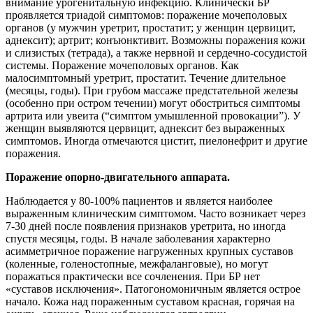
внимание урогенитальную инфекцию. Клинически БР
проявляется триадой симптомов: поражение мочеполовых
органов (у мужчин уретрит, простатит; у женщин цервицит,
аднексит); артрит; конъюнктивит. Возможны поражения кожи
и слизистых (тетрада), а также нервной и сердечно-сосудистой
системы. Поражение мочеполовых органов. Как
малосимптомный уретрит, простатит. Течение длительное
(месяцы, годы). При грубом массаже предстательной железы
(особенно при остром течении) могут обостриться симптомы
артрита или увеита (“симптом умышленной провокации”). У
женщин выявляются цервицит, аднексит без выраженных
симптомов. Иногда отмечаются цистит, пиелонефрит и другие
поражения.
Поражение опорно-двигательного аппарата.
Наблюдается у 80-100% пациентов и является наиболее
выраженным клиническим симптомом. Часто возникает через
7-30 дней после появления признаков уретрита, но иногда
спустя месяцы, годы. В начале заболевания характерно
асимметричное поражение нагруженных крупных суставов
(коленные, голеностопные, межфаланговые), но могут
поражаться практически все сочленения. При БР нет
«суставов исключения». Патогономоничным является острое
начало. Кожа над пораженным суставом красная, горячая на