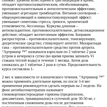
снижает уровень холестерина и триглицеридов в крови;
обладает противоспазматическим, обезболивающим,
противовоспалительным и антисептическим эффектами;
уменьшает агрегацию тромбоцитов. Витания снотворная –
общеукрепляющий и иммуностимулирующий эффект;
уменьшает симптомы стресса, тревоги, хронической
утомляемости, бессоницы. Куркума длинная –
антиоксидантное, противовоспалительное, детоксикационное
действие; обладает желчегонным эффектом. Боеравия
распростертая – противовоспалительное, тонизирующее,
диуретическое средство; стимулирует аппетит. Махараснади
гана – противовоспалительное средство против артрита.
“Артрикюр ™” назначался взрослым по 2 таблетке 2 раза
(утром и вечером) в сутки (во время приема запивать Vi
стакана теплой воды) в течение 1 месяца. Затем доза
снижалась до 1 таблетки 2 раза в сутки. Продолжительность
курса составляла 1-
2 мес в зависимости от клинического течения. “Артрикюр ™”
можно применять длительное время, но после 3-4 мес
применения рекомендуется сделать перерыв на 2 недели. На
фоне антибиотикотерапии назначают
глюкокортикостероидные гормоны (преднизолон,
дексаметазон, триамциналон) в суточной дозе 30-50 мг, с
постепенным снижением дозы после достижения