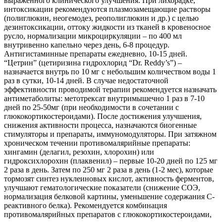
выраженного клинического улучшения. При лихорадке,
интоксикации рекомендуются плазмозамещающие растворы
(полиглюкин, неогемодез, реополиглюкин и др.) с целью
дезинтоксикации, оттоку жидкости из тканей в кровеносное
русло, нормализации микроциркуляции – по 400 мл
внутривенно капельно через день, 6-8 процедур.
Антигистаминные препараты ежедневно, 10-15 дней.
“Цетрин” (цетиризина гидрохлорид “Dr. Reddy’s”) –
назначается внутрь по 10 мг с небольшим количеством воды 1
раз в сутки, 10-14 дней. В случае недостаточной
эффективности проводимой терапии рекомендуется назначать
антиметаболиты: метотрексат внутримышечно 1 раз в 7-10
дней по 25-50мг (при необходимости в сочетании с
глюкокортикостероидами). После достижения улучшения,
снижения активности процесса, назначаются биогенные
стимуляторы и препараты, иммуномодуляторы. При затяжном
хроническом течении противомалярийные препараты:
хингамин (делагил, резохин, хлорохин) или
гидроксихлорохин (плаквенил) – первые 10-20 дней по 125 мг
2 раза в день. Затем по 250 мг 2 раза в день (1-2 мес), которые
тормозят синтез нуклеиновых кислот, активность ферментов,
улучшают гематологические показатели (снижение СОЭ,
нормализация белковой картины, уменьшение содержания С-
реактивного белка). Рекомендуется комбинация
противомалярийных препаратов с глюкокортикостероидами,