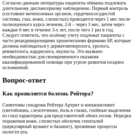
Согласно данным литературы пациенты обязаны подлежать
длительному диспансерному наблюдению. Первый контроль
(состояние мочеполовых органов, сердечнососудистой
системы, глаз, кожи, слизистых) проводится через 1 мес после
полноценного курса лечения, 2-й – через 3 мес, затем через
каждые 6 мес в течение 3-х лет, после чего 1 раз в год.
Следует отметить, что особому учету подлежат пациенты с
часто рецидивирующими хроническими формами БР, которые
должны наблюдаться у дерматовенеролога, уролога,
ревматолога, кардиолога, окулиста. Это вызвано
необходимостью для своевременного оказания
квалифицированной помощи при угрозе развития поздних
осложнений.
Вопрос-ответ
Как проявляется болезнь Рейтера?
Симптомы синдрома Рейтера Артрит и конъюнктивит
(светобоязнь, слезотечение, боль в глазах, гнойные выделения
из глаз) характерны для представителей обоих полов. Нередки
поражения кожи, слизистых оболочек гениталий
(циркулярный вульвит и баланит), эрозивные процессы
полости рта.