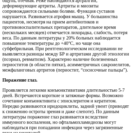
ощупь, отечная. Реже наблюдаются артралгии,
деформирующие артриты. Артриты и миозиты
сопровождаются сильными болями. Функция суставов
нарушается. Развивается атрофия мышц. У большинства
пациентов, несмотря на прием антибиотиков и
противовоспалительных препаратов, длительное время
(нескольких месяцев) отмечается лихорадка, слабость, потеря
веса. По данным литературы у 20% больных наблюдается
повышение температуры до +40°С, но чаще она
субфебрильная. При рентгенологическом исследовании не
выявляется разницы между БР и артритами другой этиологии
(псориаз, ревматизм). Характерно наличие болезненных
периоститов (в области пятки), асимметричных сакроиелитов,
межфаланговых артритов (периостит, “сосисочные пальцы”).
Поражение глаз.
Проявляется легкими конъюнктивитами длительностью 5-7
дней. Встречаются короткие и затяжные формы. Возможно
сочетание конъюнктивита с эписклеритом и кератитом.
Нередко развиваются иридоциклиты, задний увеит (приводят
к снижению остроты зрения и даже слепоте). По данным
литературы поражение глаз развивается вследствие
иммунного воспаления, но офтальмохламидиозы могут
наблюдаться при попадании инфекции через загрязненные
руки из гениталий.