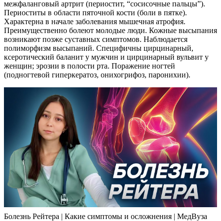
межфаланговый артрит (периостит, “сосисочные пальцы”).
Периоститы в области пяточной кости (боли в пятке).
Характерна в начале заболевания мышечная атрофия.
Преимущественно болеют молодые люди. Кожные высыпания
возникают позже суставных симптомов. Наблюдается
полиморфизм высыпаний. Специфичны цирцинарный,
ксеротический баланит у мужчин и цирцинарный вульвит у
женщин; эрозии в полости рта. Поражение ногтей
(подногтевой гиперкератоз, онихогрифоз, паронихии).
Болезнь Рейтера | Какие симптомы и осложнения | МедВуза