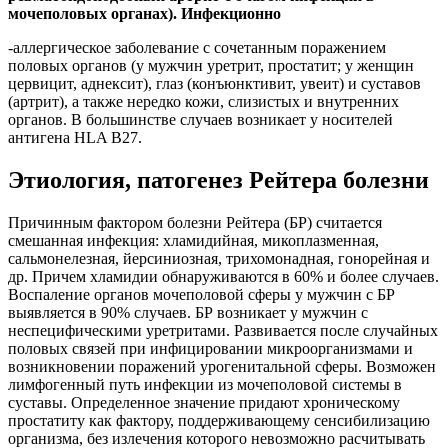
мочеполовых органах). Инфекционно
-аллергическое заболевание с сочетанным поражением
половых органов (у мужчин уретрит, простатит; у женщин
цервицит, аднексит), глаз (конъюнктивит, увеит) и суставов
(артрит), а также нередко кожи, слизистых и внутренних
органов. В большинстве случаев возникает у носителей
антигена HLA В27.
Этиология, патогенез Рейтера болезни
Причинным фактором болезни Рейтера (БР) считается
смешанная инфекция: хламидийная, микоплазменная,
сальмонелезная, йерсиниозная, трихомонадная, гонорейная и
др. Причем хламидии обнаруживаются в 60% и более случаев.
Воспаление органов мочеполовой сферы у мужчин с БР
выявляется в 90% случаев. БР возникает у мужчин с
неспецифическими уретритами. Развивается после случайных
половых связей при инфицировании микроорганизмами и
возникновении поражений урогенитальной сферы. Возможен
лимфогенный путь инфекции из мочеполовой системы в
суставы. Определенное значение придают хроническому
простатиту как фактору, поддерживающему сенсибилизацию
организма, без излечения которого невозможно расчитывать