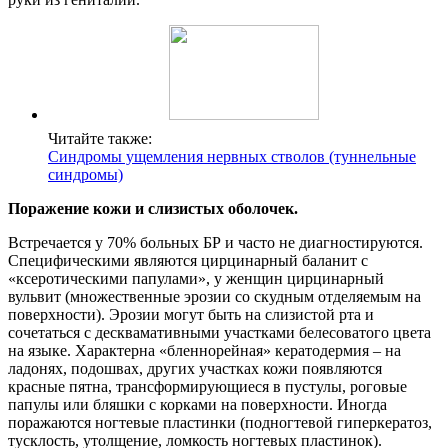
Читайте также:
Синдромы ущемления нервных стволов (туннельные
синдромы)
Поражение кожи и слизистых оболочек.
Встречается у 70% больных БР и часто не диагностируются.
Специфическими являются цирцинарный баланит с
«ксеротическими папулами», у женщин цирцинарный
вульвит (множественные эрозии со скудным отделяемым на
поверхности). Эрозии могут быть на слизистой рта и
сочетаться с десквамативными участками белесоватого цвета
на языке. Характерна «бленнорейная» кератодермия – на
ладонях, подошвах, других участках кожи появляются
красные пятна, трансформирующиеся в пустулы, роговые
папулы или бляшки с корками на поверхности. Иногда
поражаются ногтевые пластинки (подногтевой гиперкератоз,
тусклость, утолщение, ломкость ногтевых пластинок).