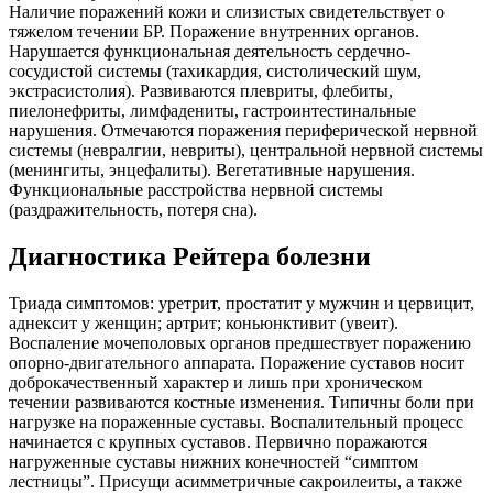
Наличие поражений кожи и слизистых свидетельствует о
тяжелом течении БР. Поражение внутренних органов.
Нарушается функциональная деятельность сердечно-
сосудистой системы (тахикардия, систолический шум,
экстрасистолия). Развиваются плевриты, флебиты,
пиелонефриты, лимфадениты, гастроинтестинальные
нарушения. Отмечаются поражения периферической нервной
системы (невралгии, невриты), центральной нервной системы
(менингиты, энцефалиты). Вегетативные нарушения.
Функциональные расстройства нервной системы
(раздражительность, потеря сна).
Диагностика Рейтера болезни
Триада симптомов: уретрит, простатит у мужчин и цервицит,
аднексит у женщин; артрит; коньюнктивит (увеит).
Воспаление мочеполовых органов предшествует поражению
опорно-двигательного аппарата. Поражение суставов носит
доброкачественный характер и лишь при хроническом
течении развиваются костные изменения. Типичны боли при
нагрузке на пораженные суставы. Воспалительный процесс
начинается с крупных суставов. Первично поражаются
нагруженные суставы нижних конечностей “симптом
лестницы”. Присущи асимметричные сакроилеиты, а также