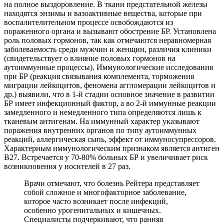
на полное выздоровление. В ткани предстательной железы
находятся энзимы и вазоактивные вещества, которые при
воспалителительном процессе освобождаются из
пораженного органа и вызывают обострение БР. Установлена
роль половых гормонов, так как отмечаются неравномерная
заболеваемость среди мужчин и женщин, различия клиники
(свидетельствует о влияние половых гормонов на
аутоиммунные процессы). Иммунологические исследования
при БР (реакция связывания комплемента, торможения
миграции лейкоцитов, феномена аггломерации лейкоцитов и
др.) выявили, что в 1-й стадии основное значение в развитии
БР имеет инфекционный фактор, а во 2-й иммунные реакции
замедленного и немедленного типа определяются лишь к
тканевым антигенам. На иммунный характер указывают
поражения внутренних органов по типу аутоиммунных
реакций, аллергическая сыпь, эффект от иммуносупрессоров.
Характерным иммунологическим признаком является антиген
В27. Встречается у 70-80% больных БР и увеличивает риск
возникновения у носителей в 27 раз.
Врачи отмечают, что болезнь Рейтера представляет
собой сложное и многофакторное заболевание,
которое часто возникает после инфекций,
особенно урогенитальных и кишечных.
Специалисты подчеркивают, что ранняя