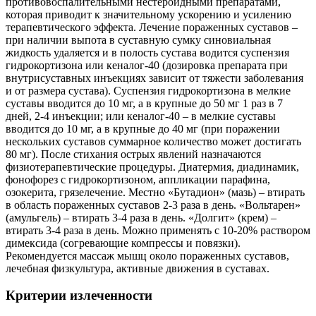
противовоспалительными нестероидными препаратами,
которая приводит к значительному ускорению и усилению
терапевтического эффекта. Лечение пораженных суставов –
при наличии выпота в суставную сумку синовиальная
жидкость удаляется и в полость сустава водится суспензия
гидрокортизона или кеналог-40 (дозировка препарата при
внутрисуставных инъекциях зависит от тяжести заболевания
и от размера сустава). Суспензия гидрокортизона в мелкие
суставы вводится до 10 мг, а в крупные до 50 мг 1 раз в 7
дней, 2-4 инъекции; или кеналог-40 – в мелкие суставы
вводится до 10 мг, а в крупные до 40 мг (при поражении
нескольких суставов суммарное количество может достигать
80 мг). После стихания острых явлений назначаются
физиотерапевтические процедуры. Диатермия, диадинамик,
фонофорез с гидрокортизоном, аппликации парафина,
озокерита, грязелечение. Местно «Бутадион» (мазь) – втирать
в область пораженных суставов 2-3 раза в день. «Вольтарен»
(амульгель) – втирать 3-4 раза в день. «Долгит» (крем) –
втирать 3-4 раза в день. Можно применять с 10-20% раствором
димексида (согревающие компрессы и повязки).
Рекомендуется массаж мышц около пораженных суставов,
лечебная физкультура, активные движения в суставах.
Критерии излеченности