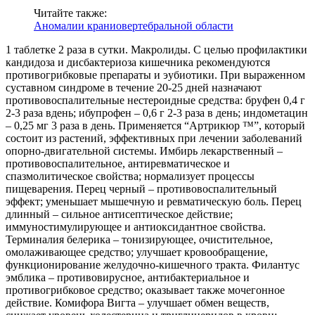
Читайте также:
Аномалии краниовертебральной области
1 таблетке 2 раза в сутки. Макролиды. С целью профилактики
кандидоза и дисбактериоза кишечника рекомендуются
противогрибковые препараты и эубиотики. При выраженном
суставном синдроме в течение 20-25 дней назначают
противовоспалительные нестероидные средства: бруфен 0,4 г
2-3 раза вдень; ибупрофен – 0,6 г 2-3 раза в день; индометацин
– 0,25 мг 3 раза в день. Применяется “Артрикюр ™”, который
состоит из растений, эффективных при лечении заболеваний
опорно-двигательной системы. Имбирь лекарственный –
противовоспалительное, антиревматическое и
спазмолитическое свойства; нормализует процессы
пищеварения. Перец черный – противовоспалительный
эффект; уменьшает мышечную и ревматическую боль. Перец
длинный – сильное антисептическое действие;
иммуностимулирующее и антиоксидантное свойства.
Терминалия белерика – тонизирующее, очистительное,
омолаживающее средство; улучшает кровообращение,
функционирование желудочно-кишечного тракта. Филантус
эмблика – противовирусное, антибактериальное и
противогрибковое средство; оказывает также мочегонное
действие. Комифора Вигта – улучшает обмен веществ,