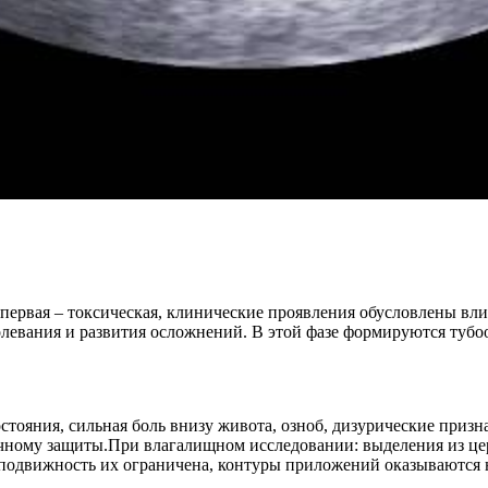
 первая – токсическая, клинические проявления обусловлены вл
болевания и развития осложнений. В этой фазе формируются ту
тояния, сильная боль внизу живота, озноб, дизурические призн
ному защиты.При влагалищном исследовании: выделения из цер
 подвижность их ограничена, контуры приложений оказываются 