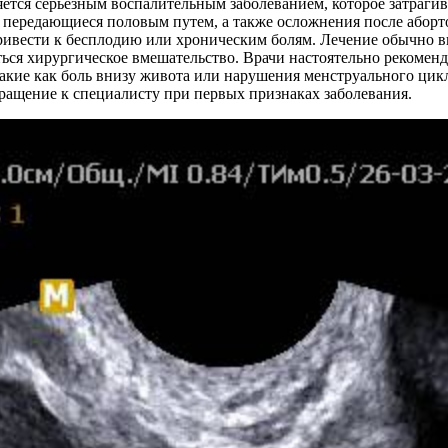
ляется серьезным воспалительным заболеванием, которое затраг
 передающиеся половым путем, а также осложнения после абор
привести к бесплодию или хроническим болям. Лечение обычно 
ться хирургическое вмешательство. Врачи настоятельно рекомен
акие как боль внизу живота или нарушения менструального цикл
ращение к специалисту при первых признаках заболевания.