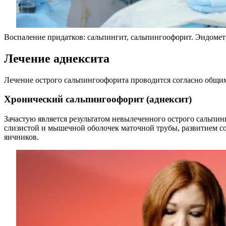
Воспаление придатков: сальпингит, сальпингоофорит. Эндомет
Лечение аднексита
Лечение острого сальпингоофорита проводится согласно общи
Хронический сальпингоофорит (аднексит)
Зачастую является результатом невылеченного острого сальпи
слизистой и мышечной оболочек маточной трубы, развитием с
яичников.