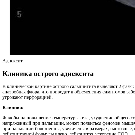
Аднексит
Клиника острого аднексита
В клинической картине острого сальпингита выделяют 2 фазы:
анаэробная флора, что приводит к обременения симптомов за
угрожают перфорацией.
Клиника:
Жалобы на повышение температуры тела, ухудшение общего сос
напряженный при пальпации, может появиться феномен мышеч
при пальпации болезненны, увеличены в размерах, пастозные,
лейкоцитарной формулы влево, лейкоцитоз, ускорение СОЭ.