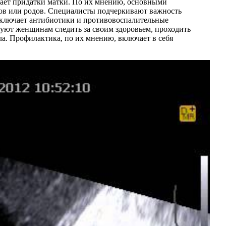
ивает придатки матки. По их мнению, основными
тов или родов. Специалисты подчеркивают важность
включает антибиотики и противовоспалительные
дуют женщинам следить за своим здоровьем, проходить
а. Профилактика, по их мнению, включает в себя