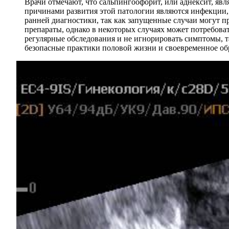
Врачи отмечают, что сальпингоофорит, или аднексит, яв
причинами развития этой патологии являются инфекции,
ранней диагностики, так как запущенные случаи могут 
препараты, однако в некоторых случаях может потребова
регулярные обследования и не игнорировать симптомы, т
безопасные практики половой жизни и своевременное об