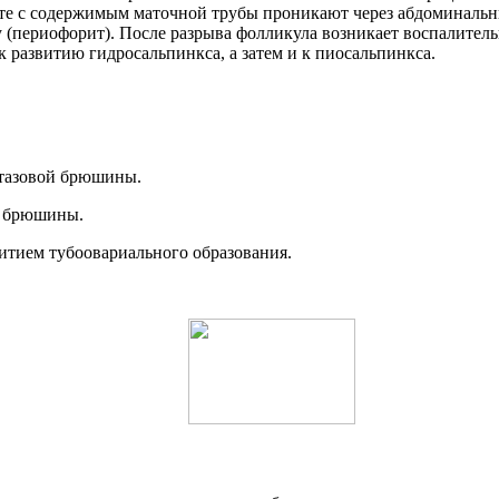
сте с содержимым маточной трубы проникают через абдоминаль
периофорит). После разрыва фолликула возникает воспалительн
 развитию гидросальпинкса, а затем и к пиосальпинкса.
 тазовой брюшины.
я брюшины.
итием тубоовариального образования.