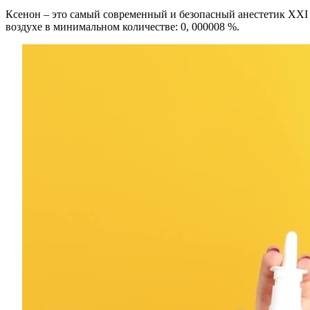
Ксенон – это самый современный и безопасный анестетик XXI 
воздухе в минимальном количестве: 0, 000008 %.