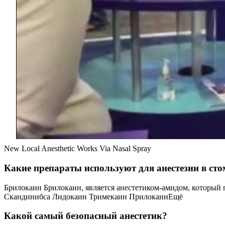
New Local Anesthetic Works Via Nasal Spray
Какие препараты используют для анестезии в ст
Брилокаин Брилокаин, является анестетиком-амидом, который 
Скандинибса Лидокаин Тримекаин ПрилокаинЕщё
Какой самый безопасный анестетик?