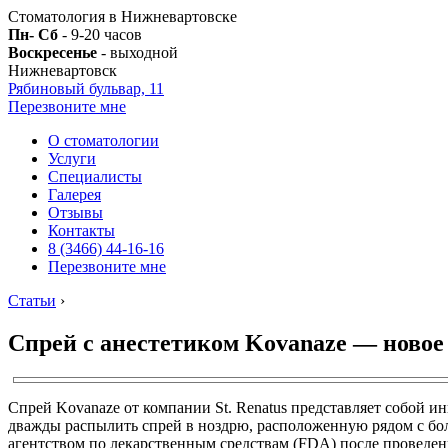
Стоматология в Нижневартовске
Пн- Сб
- 9-20 часов
Воскресенье
- выходной
Нижневартовск
Рябиновый бульвар, 11
Перезвоните мне
О стоматологии
Услуги
Специалисты
Галерея
Отзывы
Контакты
8 (3466) 44-16-16
Перезвоните мне
Статьи
›
Спрей с анестетиком Kovanaze — новое 
Спрей Kovanaze от компании St. Renatus представляет собой 
дважды распылить спрей в ноздрю, расположенную рядом с бол
агентством по лекарственным средствам (FDA) после проведе