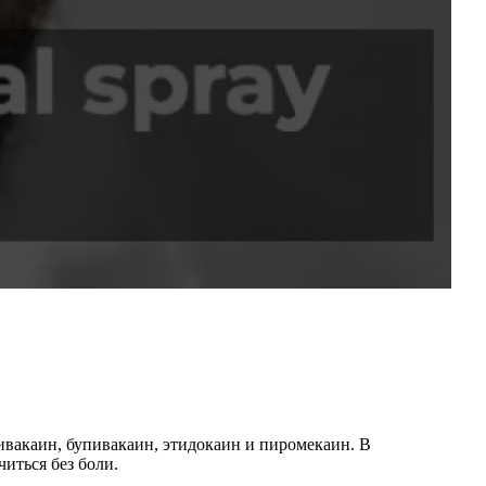
ивакаин, бупивакаин, этидокаин и пиромекаин. В
иться без боли.