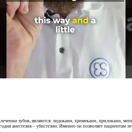
ечении зубов, являются: лидокаин, тримекаин, прилокаин, меп
одня анестезия – убистезин. Именно он позволяет пациентам леч