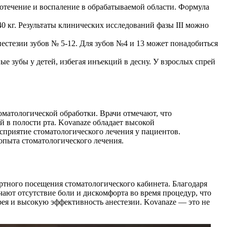
вотечение и воспаление в обрабатываемой области. Формула
40 кг. Результаты клинических исследований фазы III можно
анестезии зубов № 5-12. Для зубов №4 и 13 может понадобиться
е зубы у детей, избегая инъекций в десну. У взрослых спрей
оматологической обработки. Врачи отмечают, что
й в полости рта. Kovanaze обладает высокой
сприятие стоматологического лечения у пациентов.
опыта стоматологического лечения.
ртного посещения стоматологического кабинета. Благодаря
ают отсутствие боли и дискомфорта во время процедур, что
рея и высокую эффективность анестезии. Kovanaze — это не