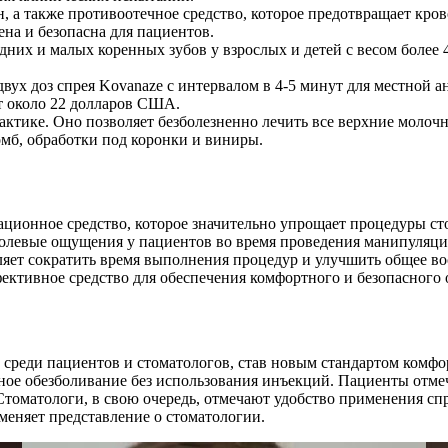
н, а также противоотечное средство, которое предотвращает кро
на и безопасна для пациентов.
дних и малых коренных зубов у взрослых и детей с весом более 
 двух доз спрея Kovanaze с интервалом в 4-5 минут для местной 
т около 22 долларов США.
актике. Оно позволяет безболезненно лечить все верхние молочны
мб, обработки под коронки и виниры.
ационное средство, которое значительно упрощает процедуры ст
 болевые ощущения у пациентов во время проведения манипуляци
яет сократить время выполнения процедур и улучшить общее во
ективное средство для обеспечения комфортного и безопасного 
среди пациентов и стоматологов, став новым стандартом комфо
ое обезболивание без использования инъекций. Пациенты отмеч
Стоматологи, в свою очередь, отмечают удобство применения сп
 меняет представление о стоматологии.