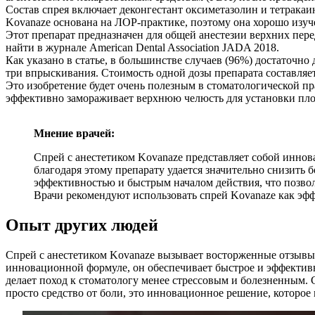
Состав спрея включает деконгестант оксиметазолин и тетракаи
Kovanaze основана на ЛОР-практике, поэтому она хорошо изуче
Этот препарат предназначен для общей анестезии верхних пере
найти в журнале American Dental Association JADA 2018.
Как указано в статье, в большинстве случаев (96%) достаточно
три впрыскивания. Стоимость одной дозы препарата составляе
Это изобретение будет очень полезным в стоматологической пр
эффективно замораживает верхнюю челюсть для установки пло
Мнение врачей:
Спрей с анестетиком Kovanaze представляет собой иннов
благодаря этому препарату удается значительно снизить
эффективностью и быстрым началом действия, что позвол
Врачи рекомендуют использовать спрей Kovanaze как эфф
Опыт других людей
Спрей с анестетиком Kovanaze вызывает восторженные отзывы 
инновационной формуле, он обеспечивает быстрое и эффективн
делает поход к стоматологу менее стрессовым и болезненным. 
просто средство от боли, это инновационное решение, которое