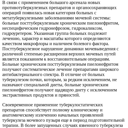
В связи с применением большого арсенала новых
противотуберкулезных препаратов и органосохраняющих
операций появилась новая категория больных с
метатуберкулезными заболеваниями мочевой системы:
больные посттуберкулезным хроническим пиелонефритом,
неспецифическим гидронефрозом, гидрокаликсом,
гидроуретером. Указанная группа больных подлежит
лечению, характер и масштабы которого определяются
качеством микрофлоры и наличием болевого фактора.
Посттуберкулезное нарушение динамики мочевыведения с
различной степенью расширения верхних мочевых путей
является показанием к восстановительным операциям.
Больные хроническим посттуберкулезным пиелонефритом
получают систематическое лечение препаратами широкого
антибактериального спектра. В отличие от больных
туберкулезом почки, которым, за редким исключением, не
назначают специальной диеты, больные хроническим
пиелонефритом получают щадящую диету с исключением
экстрактивных продуктов и пряностей.
Своевременное применение туберкулостатических
препаратов способствует полному клиническому и
анатомическому излечению начальных проявлений
туберкулеза мочевого пузыря еще в период подготовительной
терапии. В более запущенных случаях язвенного туберкулеза