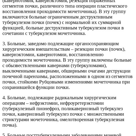
(кавернотомия, кавернэктомия, резекция пораженных
сегментов почки, различного типа операции пластического
восстановления проходимости мочеточника). В эту группу
включаются больные ограниченным деструктивным
туберкулезом почки (почек) с нормальной их суммарной
функцией, больные деструктивным туберкулезом почки в
сочетании с туберкулезом мочеточника.
3. Больные, заведомо подлежащие органосохраняющим
хирургическим вмешательствам – резекции почки (почек),
кавернэктомии, кавернотомии, восстановлению
проходимости мочеточника. В эту группу включены больные
с обызвествленными кавернами (туберкуломами),
выключенными кавернами, обширными очагами деструкции
почечной паренхимы, расположенными в одном из сегментов
почки, стойкими Рубцовыми изменениями мочеточника при
сохранившейся функции почки.
4. Больные, подлежащие радикальным хирургическим
операциям – нефрэктомии, нефроуретерэктомии
(туберкулезный пионефроз, поликавернозный туберкулез
почки, кавернозный туберкулез почки с множественными
стриктурами мочеточника, омелотворенная туберкулезная
почка).
5. Больные посттуберкулезными заболеваниями мочевой