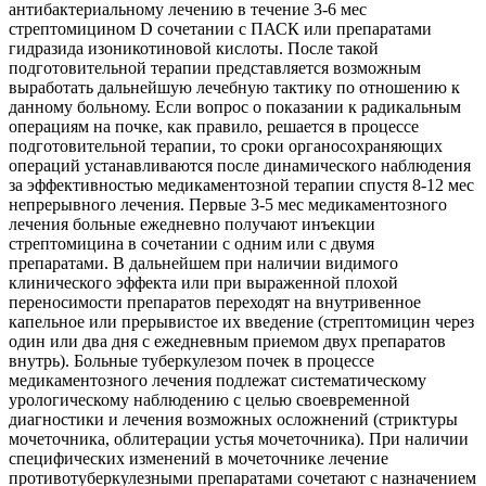
антибактериальному лечению в течение 3-6 мес
стрептомицином D сочетании с ПАСК или препаратами
гидразида изоникотиновой кислоты. После такой
подготовительной терапии представляется возможным
выработать дальнейшую лечебную тактику по отношению к
данному больному. Если вопрос о показании к радикальным
операциям на почке, как правило, решается в процессе
подготовительной терапии, то сроки органосохраняющих
операций устанавливаются после динамического наблюдения
за эффективностью медикаментозной терапии спустя 8-12 мес
непрерывного лечения. Первые 3-5 мес медикаментозного
лечения больные ежедневно получают инъекции
стрептомицина в сочетании с одним или с двумя
препаратами. В дальнейшем при наличии видимого
клинического эффекта или при выраженной плохой
переносимости препаратов переходят на внутривенное
капельное или прерывистое их введение (стрептомицин через
один или два дня с ежедневным приемом двух препаратов
внутрь). Больные туберкулезом почек в процессе
медикаментозного лечения подлежат систематическому
урологическому наблюдению с целью своевременной
диагностики и лечения возможных осложнений (стриктуры
мочеточника, облитерации устья мочеточника). При наличии
специфических изменений в мочеточнике лечение
противотуберкулезными препаратами сочетают с назначением