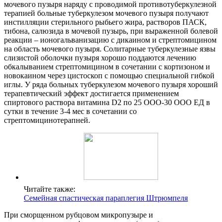
мочевого пузыря наряду с проводимой противотуберкулезной
терапией больные туберкулезом мочевого пузыря получают
инстилляции стерильного рыбьего жира, растворов ПАСК,
тибона, салюзида в мочевой пузырь, при выраженной болевой
реакции – ионогальванизацию с дикаином и стрептомицином
на область мочевого пузыря. Солитарные туберкулезные язвы
слизистой оболочки пузыря хорошо поддаются лечению
обкалыванием стрептомицином в сочетании с кортизоном и
новокаином через цистоскоп с помощью специальной гибкой
иглы. У ряда больных туберкулезом мочевого пузыря хороший
терапевтический эффект достигается применением
спиртового раствора витамина D2 по 25 ООО-30 ООО ЕД в
сутки в течение 3-4 мес в сочетании со
стрептомицинотерапней.
Читайте также:
Семейная спастическая параплегия Штрюмпеля
При сморщенном рубцовом микропузыре и