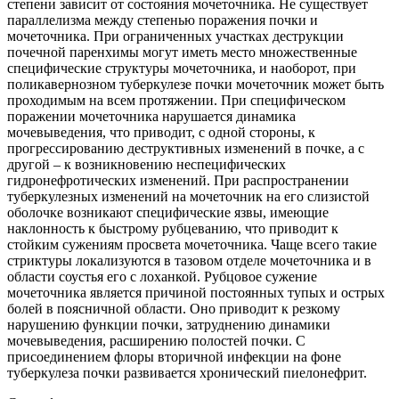
степени зависит от состояния мочеточника. Не существует
параллелизма между степенью поражения почки и
мочеточника. При ограниченных участках деструкции
почечной паренхимы могут иметь место множественные
специфические структуры мочеточника, и наоборот, при
поликавернозном туберкулезе почки мочеточник может быть
проходимым на всем протяжении. При специфическом
поражении мочеточника нарушается динамика
мочевыведения, что приводит, с одной стороны, к
прогрессированию деструктивных изменений в почке, а с
другой – к возникновению неспецифических
гидронефротических изменений. При распространении
туберкулезных изменений на мочеточник на его слизистой
оболочке возникают специфические язвы, имеющие
наклонность к быстрому рубцеванию, что приводит к
стойким сужениям просвета мочеточника. Чаще всего такие
стриктуры локализуются в тазовом отделе мочеточника и в
области соустья его с лоханкой. Рубцовое сужение
мочеточника является причиной постоянных тупых и острых
болей в поясничной области. Оно приводит к резкому
нарушению функции почки, затруднению динамики
мочевыведения, расширению полостей почки. С
присоединением флоры вторичной инфекции на фоне
туберкулеза почки развивается хронический пиелонефрит.