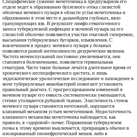
Специфическое сужение мочеточника в предпузырном его
отделе ведет к образованию буллезного отека слизистой
оболочки мочевого пузыря в области устья мочеточника и
образованию в этом месте в дальнейшем глубоких, вяло
гранулирующих язв. В результате лимфо-гематогенного
заноса туберкулезной инфекции в мочевой пузырь на его
слизистой оболочке появляются участки очаговой гиперемии,
высыпания туберкулезных бугорков, изъязвления. С
вовлечением в процесс мочевого пузыря у больных
появляются разной интенсивности дизурические явления.
Частота мочеиспусканий постоянно увеличивается, они
становятся болезненными, появляется терминальная
гематурия. Часто такие больные лечатся длительное время от
хронического неспецифического цистита, и лишь
эндоскопическое урологическое исследование и нахождение в
моче туберкулезных микобактерий помогают установить
правильный диагноз. С прогрессированием изменений в
мочевом пузыре его емкость систематически уменьшается,
стенки утолщаются рубцовой тканью. Эластичность стенок
мочевого пузыря становится ничтожной, нарушается
клапанный механизм устьев мочеточников. Недостаточность
клапанного механизма мочеточника наблюдается, как
правило, в «здоровой» почке. Пораженная туберкулезом
почка к этому времени выключается, превращаясь обычно в
изолированный пионефротический мешок либо в