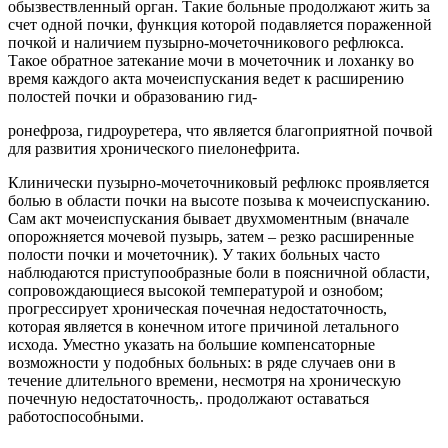
обызвествленный орган. Такие больные продолжают жить за
счет одной почки, функция которой подавляется пораженной
почкой и наличием пузырно-мочеточникового рефлюкса.
Такое обратное затекание мочи в мочеточник и лоханку во
время каждого акта мочеиспускания ведет к расширению
полостей почки и образованию гид-
ронефроза, гидроуретера, что является благоприятной почвой
для развития хронического пиелонефрита.
Клинически пузырно-мочеточниковый рефлюкс проявляется
болью в области почки на высоте позыва к мочеиспусканию.
Сам акт мочеиспускания бывает двухмоментным (вначале
опорожняется мочевой пузырь, затем – резко расширенные
полости почки и мочеточник). У таких больных часто
наблюдаются приступообразные боли в поясничной области,
сопровождающиеся высокой температурой и ознобом;
прогрессирует хроническая почечная недостаточность,
которая является в конечном итоге причиной летального
исхода. Уместно указать на большие компенсаторные
возможности у подобных больных: в ряде случаев они в
течение длительного времени, несмотря на хроническую
почечную недостаточность,. продолжают оставаться
работоспособными.