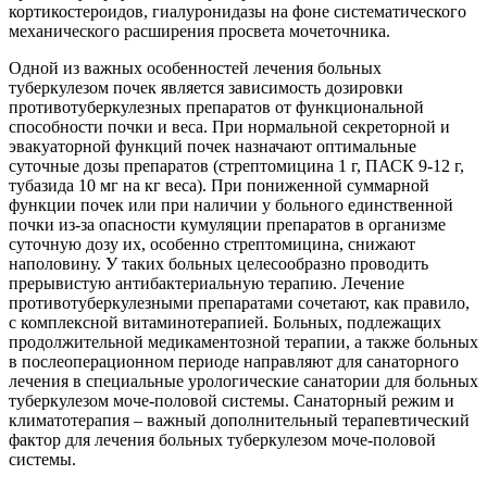
кортикостероидов, гиалуронидазы на фоне систематического
механического расширения просвета мочеточника.
Одной из важных особенностей лечения больных
туберкулезом почек является зависимость дозировки
противотуберкулезных препаратов от функциональной
способности почки и веса. При нормальной секреторной и
эвакуаторной функций почек назначают оптимальные
суточные дозы препаратов (стрептомицина 1 г, ПАСК 9-12 г,
тубазида 10 мг на кг веса). При пониженной суммарной
функции почек или при наличии у больного единственной
почки из-за опасности кумуляции препаратов в организме
суточную дозу их, особенно стрептомицина, снижают
наполовину. У таких больных целесообразно проводить
прерывистую антибактериальную терапию. Лечение
противотуберкулезными препаратами сочетают, как правило,
с комплексной витаминотерапией. Больных, подлежащих
продолжительной медикаментозной терапии, а также больных
в послеоперационном периоде направляют для санаторного
лечения в специальные урологические санатории для больных
туберкулезом моче-половой системы. Санаторный режим и
климатотерапия – важный дополнительный терапевтический
фактор для лечения больных туберкулезом моче-половой
системы.