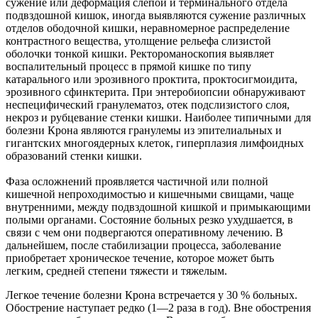
сужение или деформация слепой и терминального отдела
подвздошной кишок, иногда выявляются сужение различных
отделов ободочной кишки, неравномерное распределение
контрастного вещества, утолщение рельефа слизистой
оболочки тонкой кишки. Ректороманоскопия выявляет
воспалительный процесс в прямой кишке по типу
катарального или эрозивного проктита, проктосигмоидита,
эрозивного сфинктерита. При энтеробиопсии обнаруживают
неспецифический гранулематоз, отек подслизистого слоя,
некроз и рубцевание стенки кишки. Наиболее типичными для
болезни Крона являются гранулемы из эпителиальных и
гигантских многоядерных клеток, гиперплазия лимфоидных
образований стенки кишки.
Фаза осложнений проявляется частичной или полной
кишечной непроходимостью и кишечными свищами, чаще
внутренними, между подвздошной кишкой и примыкающими
полыми органами. Состояние больных резко ухудшается, в
связи с чем они подвергаются оперативному лечению. В
дальнейшем, после стабилизации процесса, заболевание
приобретает хроническое течение, которое может быть
легким, средней степени тяжести и тяжелым.
Легкое течение болезни Крона встречается у 30 % больных.
Обострение наступает редко (1—2 раза в год). Вне обострения