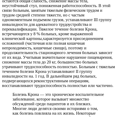
остаются общая слабость, снижение массы тела,
неустойчивый стул, пониженная работоспособность. В этой
связи больным, занятым тяжелым физическим трудом и
трудом средней степени тяжести, но с частым
одномоментным подъемом грузов, устанавливают III группу
инвалидности для адекватного трудоустройства и
переквалификации. Тяжелое течение болезни Крона,
встречающееся у 8 % больных, кроме выраженной
клинической картины,характеризуется присоединением
осложнений (частичная или полная кишечная
непроходимость, кишечные свищи), поэтому и
продолжительность стационарного лечения больных зависит
от их вида. Учитывая значительное нарушение пищеварения,
снижение массы тела до 20 кг, большинство больных
утрачивают трудоспособность полностью. Больным с тяжелым
течением болезни Крона устанавливают II группу
инвалидности на. 1 год. В дальнейшем ряд больных,
подвергающихся реконструктивным операциям,
восстанавливают трудоспособность полностью или частично.
Болезнь Крона — это хроническое воспалительное
заболевание, которое вызывает множество
обсуждений среди пациентов и их близких.
Многие люди делятся своими историями о том,
как болезнь повлияла на их жизнь. Некоторые