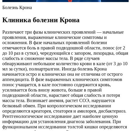
Болезнь Крона
Клиника болезни Крона
Различают три фазы клинических проявлений — начальные
проявления, выраженные клинические симптомы и
осложнения. В фазе начальных проявлений болезни
отмечаются боль в правой подвздошной области, понос (от 2
до 10 раз в сутки), чередующийся с запором, лихорадка, общая
слабость и снижение массы тела. В ряде случаев
обнаруживают небольшое количество крови в кале (от 3 до 10
мл за сутки), полиартралгии. Иногда болезнь Крона
начинается остро и клинически она не отличима от острого
аппендицита. В фазе выраженных клинических симптомов
понос учащается, в кале постоянно содержится кровь,
усиливается боль внизу живота, больше в правой
подвздошной области, нарастают общая слабость и потеря
массы тела. Возникает анемия, растет СОЭ, нарушается
белковый обмен. При копрологическом исследовании
определяются креаторея, стеаторея и амилорея, дисбактериоз.
Рентгенологическое исследование дает наиболее ценную
информацию для установления диагноза заболевания. При
функциональном исследовании толстой кишки определяются