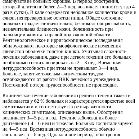
самочувствие больных хорошее. В период обострения,
который длится не более 2—3 нед, возникает понос (стул до 4
раз в сутки). В кале содержатся небольшое количество крови и
слизи, непереваренные остатки пищи. Общее состояние
больных страдает незначительно, беспокоят общая слабость,
незначительная бледность кожи, болезненность при
пальпации живота в правой подвздошной области.
Рентгенологическое и ирригоскопическое исследования
обнаруживают некоторые морфологические изменения
слизистой оболочки толстой кишки. Учитывая сложность
лечения заболевания, даже при легком течении его больных
необходимо госпитализировать на 2—3 нед. Временная
нетрудоспособность при этом не превышает 3—4 нед.
Больные, занятые тяжелым физическим трудом,
освобождаются от работы ВКК лечебного учреждения.
Постоянной потери трудоспособности не происходит.
Клиническое течение заболевания средней степени тяжести
наблюдается у 62 % больных и характеризуется яркостью всей
симптоматики и соответствует фазе выраженности
клинических симптомов, описанных выше. Обострения
возникают 3—5 раз в год. Течение заболевания более
длительное ( 4—6 нед) и тяжелое. Больных госпитализируют
на 4—5 нед. Временная нетрудоспособность обычно
составляет 5—6 нед. Однако и вне периода обострения