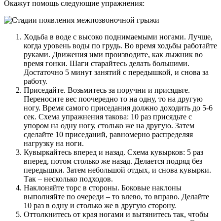
Окажут помощь следующие упражнения:
Ходьба в воде с высоко поднимаемыми ногами. Лучше,
когда уровень воды по грудь. Во время ходьбы работайте
руками. Движения ими производите, как лыжник во
время гонки. Шаги старайтесь делать большими.
Достаточно 5 минут занятий с передышкой, и снова за
работу.
Приседайте. Возьмитесь за поручни и присядьте.
Переносите вес поочередно то на одну, то на другую
ногу. Время самого приседания должно доходить до 5-6
сек. Схема упражнения такова: 10 раз присядьте с
упором на одну ногу, столько же на другую. Затем
сделайте 10 приседаний, равномерно распределяя
нагрузку на ноги.
Кувыркайтесь вперед и назад. Схема кувырков: 5 раз
вперед, потом столько же назад. Делается подряд без
передышки. Затем небольшой отдых, и снова кувырки.
Так – несколько подходов.
Наклоняйте торс в стороны. Боковые наклоны
выполняйте по очереди – то влево, то вправо. Делайте
10 раз в одну и столько же в другую сторону.
Оттолкнитесь от края ногами и вытянитесь так, чтобы