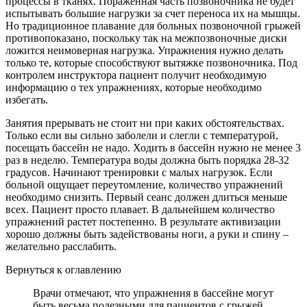
процессы в тканях. Пораженная часть позвоночника не будет
испытывать большие нагрузки за счет переноса их на мышцы.
Но традиционное плавание для больных позвоночной грыжей
противопоказано, поскольку так на межпозвоночные диски
ложится неимоверная нагрузка. Упражнения нужно делать
только те, которые способствуют вытяжке позвоночника. Под
контролем инструктора пациент получит необходимую
информацию о тех упражнениях, которые необходимо
избегать.
Занятия прерывать не стоит ни при каких обстоятельствах.
Только если вы сильно заболели и слегли с температурой,
посещать бассейн не надо. Ходить в бассейн нужно не менее 3
раз в неделю. Температура воды должна быть порядка 28-32
градусов. Начинают тренировки с малых нагрузок. Если
больной ощущает переутомление, количество упражнений
необходимо снизить. Первый сеанс должен длиться меньше
всех. Пациент просто плавает. В дальнейшем количество
упражнений растет постепенно. В результате активизации
хорошо должны быть задействованы ноги, а руки и спину –
желательно расслабить.
Вернуться к оглавлению
Врачи отмечают, что упражнения в бассейне могут
быть весьма полезными для пациентов с грыжей