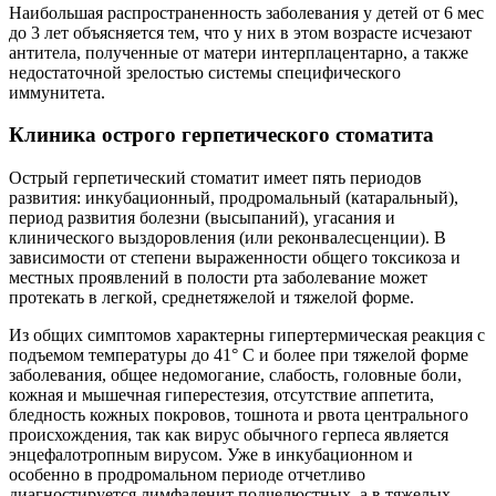
Наибольшая распространенность заболевания у детей от 6 мес
до 3 лет объясняется тем, что у них в этом возрасте исчезают
антитела, полученные от матери интерплацентарно, а также
недостаточной зрелостью системы специфического
иммунитета.
Клиника острого герпетического стоматита
Острый герпетический стоматит имеет пять периодов
развития: инкубационный, продромальный (катаральный),
период развития болезни (высыпаний), угасания и
клинического выздоровления (или реконвалесценции). В
зависимости от степени выраженности общего токсикоза и
местных проявлений в полости рта заболевание может
протекать в легкой, среднетяжелой и тяжелой форме.
Из общих симптомов характерны гипертермическая реакция с
подъемом температуры до 41° С и более при тяжелой форме
заболевания, общее недомогание, слабость, головные боли,
кожная и мышечная гиперестезия, отсутствие аппетита,
бледность кожных покровов, тошнота и рвота центрального
происхождения, так как вирус обычного герпеса является
энцефалотропным вирусом. Уже в инкубационном и
особенно в продромальном периоде отчетливо
диагностируется лимфаденит подчелюстных, а в тяжелых