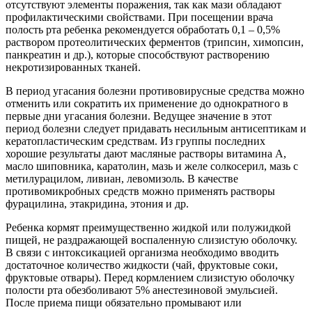
отсутствуют элементы поражения, так как мази обладают
профилактическими свойствами. При посещении врача
полость рта ребенка рекомендуется обработать 0,1 – 0,5%
раствором протеолитических ферментов (трипсин, химопсин,
панкреатин и др.), которые способствуют растворению
некротизированных тканей.
В период угасания болезни противовирусные средства можно
отменить или сократить их применение до однократного в
первые дни угасания болезни. Ведущее значение в этот
период болезни следует придавать несильным антисептикам и
кератопластическим средствам. Из группы последних
хорошие результаты дают масляные растворы витамина А,
масло шиповника, каратолин, мазь и желе солкосерил, мазь с
метилурацилом, ливиан, левомизоль. В качестве
противомикробных средств можно применять растворы
фурацилина, этакридина, этония и др.
Ребенка кормят преимущественно жидкой или полужидкой
пищей, не раздражающей воспаленную слизистую оболочку.
В связи с интоксикацией организма необходимо вводить
достаточное количество жидкости (чай, фруктовые соки,
фруктовые отвары). Перед кормлением слизистую оболочку
полости рта обезболивают 5% анестезиновой эмульсией.
После приема пищи обязательно промывают или