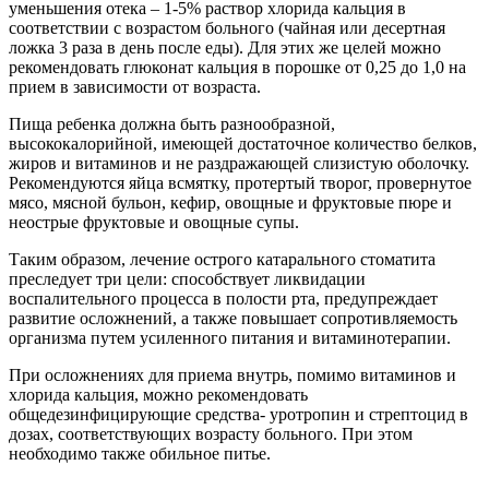
уменьшения отека – 1-5% раствор хлорида кальция в
соответствии с возрастом больного (чайная или десертная
ложка 3 раза в день после еды). Для этих же целей можно
рекомендовать глюконат кальция в порошке от 0,25 до 1,0 на
прием в зависимости от возраста.
Пища ребенка должна быть разнообразной,
высококалорийной, имеющей достаточное количество белков,
жиров и витаминов и не раздражающей слизистую оболочку.
Рекомендуются яйца всмятку, протертый творог, провернутое
мясо, мясной бульон, кефир, овощные и фруктовые пюре и
неострые фруктовые и овощные супы.
Таким образом, лечение острого катарального стоматита
преследует три цели: способствует ликвидации
воспалительного процесса в полости рта, предупреждает
развитие осложнений, а также повышает сопротивляемость
организма путем усиленного питания и витаминотерапии.
При осложнениях для приема внутрь, помимо витаминов и
хлорида кальция, можно рекомендовать
общедезинфицирующие средства- уротропин и стрептоцид в
дозах, соответствующих возрасту больного. При этом
необходимо также обильное питье.