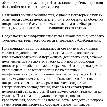
оболочки при приеме пищи. Это заставляет ребенка проявлять
беспокойство и отказываться от еды.
Саливация обычно усиливается, однако в некоторых случаях
отмечается сухость полости рта, при этом слизистая оболочка
покрывается клейким налетом, состоящим из лейкоцитов,
слизи, муцина, бактерий и слущившегося эпителия.
Подчелюстные лимфатические узлы вначале реагируют слабо.
Температура тела часто остается в пределах субфебрильной.
При понижении сопротивляемости организма, отсутствии
соответствующего лечения процесс может осложниться
язвенно-некротическим поражением десневого края, а также
появлением язв на других участках слизистой оболочки
полости рта, особенно в местах травмы. Это сопровождается
увеличением и болезненностью подчелюстных
лимфатических узлов, повышением температуры до 38° С и
выше, ухудшением самочувствия больного. Край десны
покрывается грязновато-серым налетом вследствие
гангренозного распада ткани, появляется характерный
неприятный запах изо рта. Налет можно сравнительно легко
удалить. Под ним обнаруживается эрозированная,
кровоточащая, болезненная поверхность. Вследствие некроза
ткани вершины десневых сосочков становятся как бы