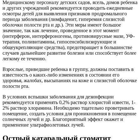
Медицинскому персоналу детских садов, ясель, домов ребенка
и других учреждений рекомендуется проводить ежедневные
осмотры детей для выявления признаков продромального
периода заболевания (лимфаденит, гиперемия слизистой
оболочки полости рта и др.). Эти меры имеют большое
значение, так как лечение, проведенное в этот момент
(интерферон, интерфероногены, противовирусные мази, УФ-
терапия, поливитамины, гипосенсибилизирующие и
общеукрепляющие средства), предотвращает в большинстве
случаев дальнейшее развитие болезни или способствует более
легкому ее течению.
Взрослые, приведшие ребенка в группу, должны поставить в
известность о каких-либо изменениях в состоянии его
здоровья, жалобах, высыпаниях на коже и слизистой оболочке
полости рта.
В условиях вспышки заболевания для дезинфекции
рекомендуется применять 0,2% раствор хлористой извести, 1-
2% раствор хлорамина. Необходимо тщательно проветривать
помещение, создать условия для проникновения в помещение
солнечных лучей и др. Благоприятный эффект окажет и
применение ультрафиолетовых лучей.
Острый катаральный стоматит