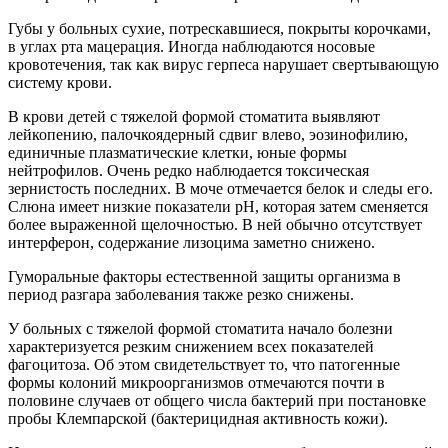
Губы у больных сухие, потрескавшиеся, покрыты корочками,
в углах рта мацерация. Иногда наблюдаются носовые
кровотечения, так как вирус герпеса нарушает свертывающую
систему крови.
В крови детей с тяжелой формой стоматита выявляют
лейкопению, палочкоядерный сдвиг влево, эозинофилию,
единичные плазматические клетки, юные формы
нейтрофилов. Очень редко наблюдается токсическая
зернистость последних. В моче отмечается белок и следы его.
Слюна имеет низкие показатели рН, которая затем сменяется
более выраженной щелочностью. В ней обычно отсутствует
интерферон, содержание лизоцима заметно снижено.
Гуморальные факторы естественной защиты организма в
период разгара заболевания также резко снижены.
У больных с тяжелой формой стоматита начало болезни
характеризуется резким снижением всех показателей
фагоцитоза. Об этом свидетельствует то, что патогенные
формы колоний микроорганизмов отмечаются почти в
половине случаев от общего числа бактерий при постановке
пробы Клемпарской (бактерицидная активность кожи).