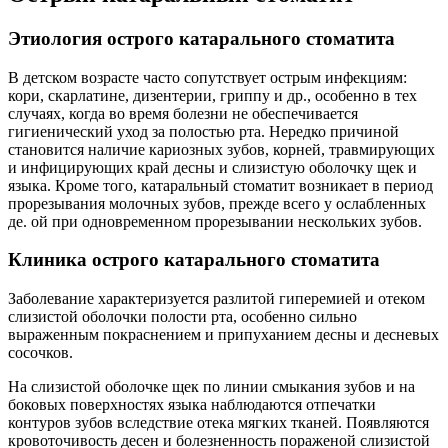
Этиология острого катарального стоматита
В детском возрасте часто сопутствует острым инфекциям:
кори, скарлатине, дизентерии, гриппу и др., особенно в тех
случаях, когда во время болезни не обеспечивается
гигиенический уход за полостью рта. Нередко причиной
становится наличие кариозных зубов, корней, травмирующих
и инфицирующих край десны и слизистую оболочку щек и
языка. Кроме того, катаральный стоматит возникает в период
прорезывания молочных зубов, прежде всего у ослабленных
де. ой при одновременном прорезывании нескольких зубов.
Клиника острого катарального стоматита
Заболевание характеризуется разлитой гиперемией и отеком
слизистой оболочки полости рта, особенно сильно
выраженным покраснением и припуханием десны и десневых
сосочков.
На слизистой оболочке щек по линии смыкания зубов и на
боковых поверхностях языка наблюдаются отпечатки
контуров зубов вследствие отека мягких тканей. Появляются
кровоточивость десен и болезненность пораженой слизистой