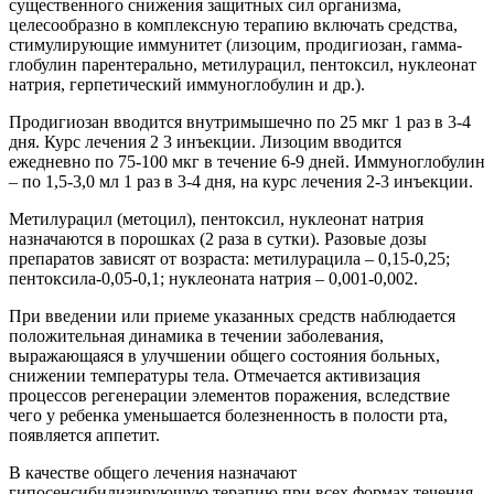
существенного снижения защитных сил организма,
целесообразно в комплексную терапию включать средства,
стимулирующие иммунитет (лизоцим, продигиозан, гамма-
глобулин парентерально, метилурацил, пентоксил, нуклеонат
натрия, герпетический иммуноглобулин и др.).
Продигиозан вводится внутримышечно по 25 мкг 1 раз в 3-4
дня. Курс лечения 2 3 инъекции. Лизоцим вводится
ежедневно по 75-100 мкг в течение 6-9 дней. Иммуноглобулин
– по 1,5-3,0 мл 1 раз в 3-4 дня, на курс лечения 2-3 инъекции.
Метилурацил (метоцил), пентоксил, нуклеонат натрия
назначаются в порошках (2 раза в сутки). Разовые дозы
препаратов зависят от возраста: метилурацила – 0,15-0,25;
пентоксила-0,05-0,1; нуклеоната натрия – 0,001-0,002.
При введении или приеме указанных средств наблюдается
положительная динамика в течении заболевания,
выражающаяся в улучшении общего состояния больных,
снижении температуры тела. Отмечается активизация
процессов регенерации элементов поражения, вследствие
чего у ребенка уменьшается болезненность в полости рта,
появляется аппетит.
В качестве общего лечения назначают
гипосенсибилизирующую терапию при всех формах течения