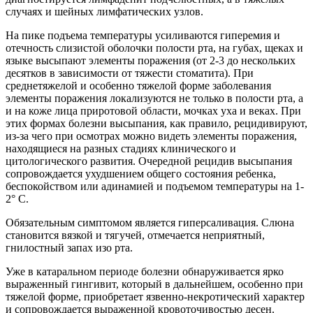
случаях и шейных лимфатических узлов.
На пике подъема температуры усиливаются гиперемия и
отечность слизистой оболочки полости рта, на губах, щеках и
языке высыпают элементы поражения (от 2-3 до нескольких
десятков в зависимости от тяжести стоматита). При
среднетяжелой и особенно тяжелой форме заболевания
элементы поражения локализуются не только в полости рта, а
и на коже лица приротовой области, мочках уха и веках. При
этих формах болезни высыпания, как правило, рецидивируют,
из-за чего при осмотрах можно видеть элементы поражения,
находящиеся на разных стадиях клинического и
цитологического развития. Очередной рецидив высыпания
сопровождается ухудшением общего состояния ребенка,
беспокойством или адинамией и подъемом температуры на 1-
2° С.
Обязательным симптомом является гиперсаливация. Слюна
становится вязкой и тягучей, отмечается неприятный,
гнилостный запах изо рта.
Уже в катаральном периоде болезни обнаруживается ярко
выраженный гингивит, который в дальнейшем, особенно при
тяжелой форме, приобретает язвенно-некротический характер
и сопровождается выраженной кровоточивостью десен.