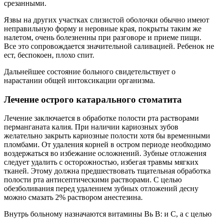
срезанными.
Язвы на других участках слизистой оболочки обычно имеют
неправильную форму и неровные края, покрыты таким же
налетом, очень болезненны при разговоре и приеме пищи.
Все это сопровождается значительной саливацией. Ребенок не
ест, беспокоен, плохо спит.
Дальнейшее состояние больного свидетельствует о
нарастании общей интоксикации организма.
Лечение острого катарального стоматита
Лечение заключается в обработке полости рта растворами
перманганата калия. При наличии кариозных зубов
желательно закрыть кариозные полости хотя бы временными
пломбами. От удаления корней в остром периоде необходимо
воздержаться во избежание осложнений. Зубные отложения
следует удалить с осторожностью, избегая травмы мягких
тканей. Этому должна предшествовать тщательная обработка
полости рта антисептическими растворами. С целью
обезболивания перед удалением зубных отложений десну
можно смазать 2% раствором анестезина.
Внутрь больному назначаются витамины Вь В: и С, а с целью