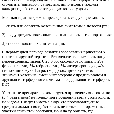
стоматита (димедрол, супрастин, пипольфен, глюконат
кальция и др.) в соответствующих возрасту дозах.
Местная терапия должна преследовать следующие задачи:
1) снять или ослабить болезненные симптомы в полости рта;
2) предупредить повторные высыпания элементов поражения;
3) способствовать их эпителизации.
С первых дней периода развития заболевания прибегают к
противовирусной терапии. Рекомендуется применять одну из
перечисленных мазей: 0,25-0,5% оксолиновую мазь, 1-2%
флореналевую, 5% теброеновую, 5% интерфероновую, 4%
гелиомициновую, 1% раствор дезоксирибонуклеазы,
линимент хеленина, смесь интерферона с продигиозаном и
другими интерфероногенами, мази, содержащие интерферон,
и др.
Указанные препараты рекомендуется применять многократно
(3-4 раза в день) не только при посещении врача-стоматолога,
но и дома. Следует иметь в виду, что противовирусные
средства должны воздействовать не только на пораженные
участки слизистой оболочки, но и на ту область, где