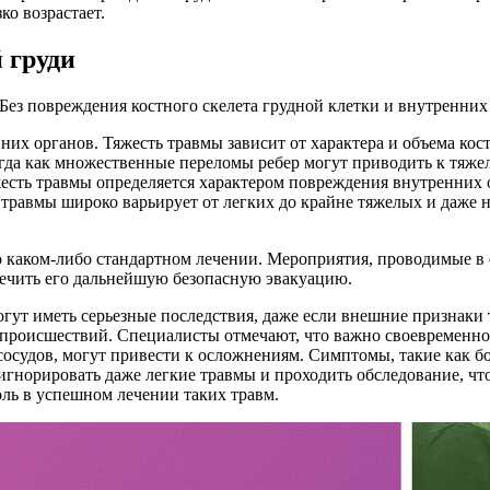
ко возрастает.
 груди
Без повреждения костного скелета грудной клетки и внутренних
них органов. Тяжесть травмы зависит от характера и объема ко
гда как множественные переломы ребер могут приводить к тяж
жесть травмы определяется характером повреждения внутренних о
ь травмы широко варьирует от легких до крайне тяжелых и даже
 о каком-либо стандартном лечении. Мероприятия, проводимые 
печить его дальнейшую безопасную эвакуацию.
гут иметь серьезные последствия, даже если внешние признаки
 происшествий. Специалисты отмечают, что важно своевременно 
осудов, могут привести к осложнениям. Симптомы, такие как бо
игнорировать даже легкие травмы и проходить обследование, чт
ль в успешном лечении таких травм.