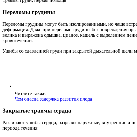
Травмы груди, первая помощь
Переломы грудины
Переломы грудины могут быть изолированными, но чаще встре
деформация. Даже при переломе грудины без повреждения орга
велика и выражена одышка, цианоз, кашель с выделением пенис
кровотечении.
Ушибы со сдавленней груди при закрытой дыхательной щели м
Читайте также:
Чем опасна задержка развития плода
Закрытые травмы сердца
Различают ушибы сердца, разрывы наружные, внутренние и пе
периода течения: