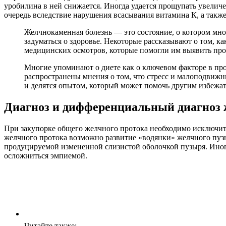
уробилина в ней снижается. Иногда удается прощупать увели
очередь вследствие нарушения всасывания витамина К, а такж
Желчнокаменная болезнь — это состояние, о котором мног
задуматься о здоровье. Некоторые рассказывают о том, к
медицинских осмотров, которые помогли им выявить про
Многие упоминают о диете как о ключевом факторе в пр
распространены мнения о том, что стресс и малоподвижн
и делятся опытом, который может помочь другим избежа
Диагноз и дифференциальный диагноз 
При закупорке общего желчного протока необходимо исключит
желчного протока возможно развитие «водянки» желчного пуз
продуцируемой измененной слизистой оболочкой пузыря. Иног
осложниться эмпиемой.
Читайте также: