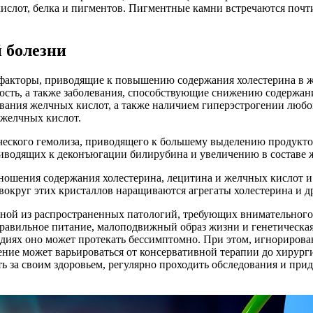
слот, белка и пигментов. Пигментные камни встречаются почти 
 болезни
факторы, приводящие к повышению содержания холестерина в ж
ность, а также заболевания, способствующие снижению содержа
ния желчных кислот, а также наличием гиперэстрогении любой
 желчных кислот.
ческого гемолиза, приводящего к большему выделению продукт
иводящих к деконъюгации билирубина и увеличению в составе 
ошения содержания холестерина, лецитина и желчных кислот и 
вокруг этих кристаллов наращиваются агрегаты холестерина и д
одной из распространенных патологий, требующих внимательног
равильное питание, малоподвижный образ жизни и генетическа
тадиях оно может протекать бессимптомно. При этом, игнориров
ние может варьироваться от консервативной терапии до хирурги
ь за своим здоровьем, регулярно проходить обследования и при