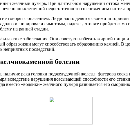
ченный желчный пузырь. При длительном нарушении оттока желч
е печеночно-клеточной недостаточности со снижением синтеза 
ие говорят с опасением. Люди часто делятся своими историями 
ак долго игнорировали симптомы, надеясь, что все пройдет само 
блему на ранней стадии.
офилактике заболевания. Они советуют избегать жирной пищи и
ый образ жизни могут способствовать образованию камней. В це
ть неприятных последствий.
желчнокаменной болезни
ь наличие рака головки поджелудочной железы, фатерова соска
ыря вследствие нарушения всасывающей способности его стенки
да вместо «водянки» желчного пузыря развивается его сморщив