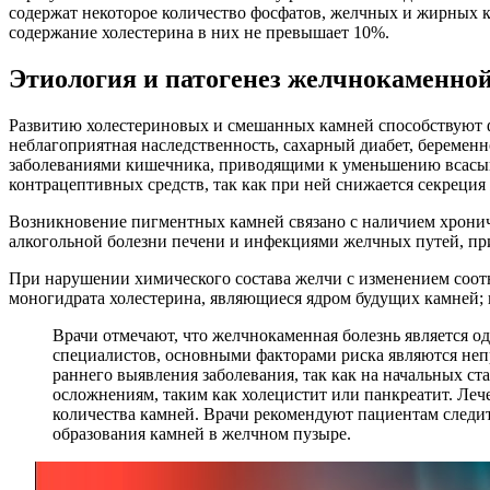
содержат некоторое количество фосфатов, желчных и жирных ки
содержание холестерина в них не превышает 10%.
Этиология и патогенез желчнокаменной
Развитию холестериновых и смешанных камней способствуют 
неблагоприятная наследственность, сахарный диабет, беремен
заболеваниями кишечника, приводящими к уменьшению всасыва
контрацептивных средств, так как при ней снижается секреция
Возникновение пигментных камней связано с наличием хрони
алкогольной болезни печени и инфекциями желчных путей, пр
При нарушении химического состава желчи с изменением соотн
моногидрата холестерина, являющиеся ядром будущих камней; 
Врачи отмечают, что желчнокаменная болезнь является 
специалистов, основными факторами риска являются неп
раннего выявления заболевания, так как на начальных с
осложнениям, таким как холецистит или панкреатит. Лече
количества камней. Врачи рекомендуют пациентам следит
образования камней в желчном пузыре.