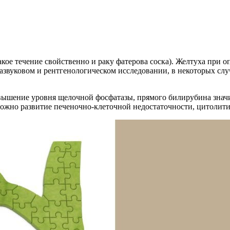
ое течение свойственно и раку фатерова соска). Желтуха при оп
азвуковом и рентгенологическом исследовании, в некоторых сл
вышение уровня щелочной фосфатазы, прямого билирубина знач
зможно развитие печеночно-клеточной недостаточности, цитолити