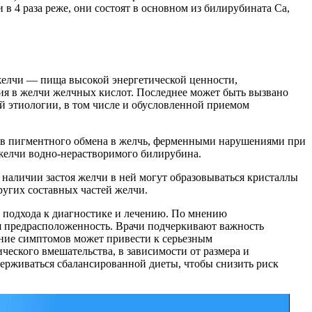
в 4 раза реже, они состоят в основном из билирубината Са,
елчи — пища высокой энергетической ценности,
ния в желчи желчных кислот. Последнее может быть вызвано
 этиологии, в том числе и обусловленной приемом
ов пигментного обмена в желчь, ферменными нарушениями при
желчи водно-нерастворимого билирубина.
наличии застоя желчи в ней могут образовываться кристаллы
ругих составных частей желчи.
о подхода к диагностике и лечению. По мнению
я предрасположенность. Врачи подчеркивают важность
ание симптомов может привести к серьезным
ческого вмешательства, в зависимости от размера и
держиваться сбалансированной диеты, чтобы снизить риск