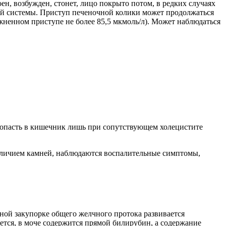
ен, возбужден, стонет, лицо покрыто потом, в редких случаях
ой системы. Приступ печеночной колики может продолжаться
жненном приступе не более 85,5 мкмоль/л). Может наблюдаться
 попасть в кишечник лишь при сопутствующем холецистите
аличием камней, наблюдаются воспалительные симптомы,
ой закупорке общего желчного протока развивается
тся, в моче содержится прямой билирубин, а содержание