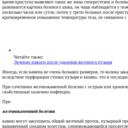
время приступа выявляют такие же зоны гиперестезии и болевы
развивается картина болевого шока, он чаще наблюдается у п
несколько часов или суток; почти у трети больных после прис
кратковременное повышение температуры тела, не связанное 
Читайте также:
Лечение изжоги после удаления желчного пузыря
Иногда, если камень не очень больших размеров, то колика з
вследствие перфорации стенки пузыря и кишки, что в последни
При сочетании желчнокаменной болезни с острым или хронич
свойственные наличию инфекции.
При
желчнокаменной болезни
камни могут закупорить общий желчный проток, пузырный про
выраженный синдром холестаза, сопровождающийся просветлени