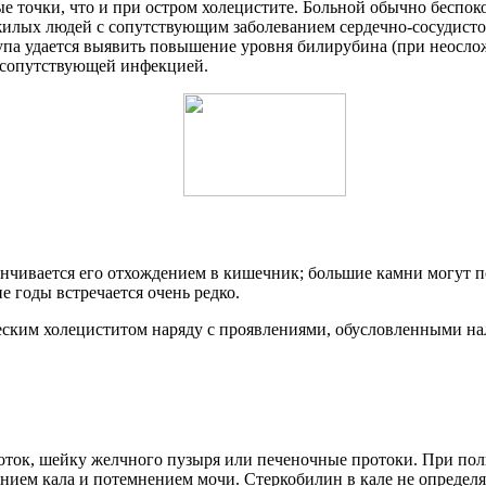
е точки, что и при остром холецистите. Больной обычно беспоко
ожилых людей с сопутствующим заболеванием сердечно-сосудист
тупа удается выявить повышение уровня билирубина (при неосло
с сопутствующей инфекцией.
аканчивается его отхождением в кишечник; большие камни могут
е годы встречается очень редко.
еским холециститом наряду с проявлениями, обусловленными н
ток, шейку желчного пузыря или печеночные протоки. При полн
ем кала и потемнением мочи. Стеркобилин в кале не определяе