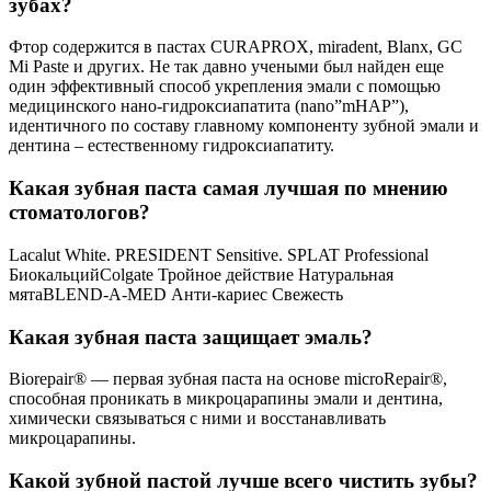
зубах?
Фтор содержится в пастах CURAPROX, miradent, Blanx, GC
Mi Paste и других. Не так давно учеными был найден еще
один эффективный способ укрепления эмали с помощью
медицинского нано-гидроксиапатита (nano”mHAP”),
идентичного по составу главному компоненту зубной эмали и
дентина – естественному гидроксиапатиту.
Какая зубная паста самая лучшая по мнению
стоматологов?
Lacalut White. PRESIDENT Sensitive. SPLAT Professional
БиокальцийColgate Тройное действие Натуральная
мятаBLEND-A-MED Анти-кариес Свежесть
Какая зубная паста защищает эмаль?
Biorepair® — первая зубная паста на основе microRepair®,
способная проникать в микроцарапины эмали и дентина,
химически связываться с ними и восстанавливать
микроцарапины.
Какой зубной пастой лучше всего чистить зубы?