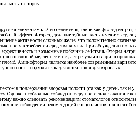
ругими элементами. Эти соединения, такие как фторид натрия,
лечебный эффект. Фторсодержащие зубные пасты имеют следующи
вышение активности слюнных желез, что положительно сказывает
ько при употреблении средства внутрь. При обсуждении пользы 
его эффективность и возможные побочные действия. Фторид натри
кцию со слюной медленнее и не дает результатов при непродолж
т пломб. Аминофторид является наиболее современным вариантом
зубной пасты подходит как для детей, так и для взрослых.
ектом в поддержании здоровья полости рта как у детей, так и у
су. Однако, необходимо соблюдать меру при использовании таких
оэтому важно следовать рекомендациям стоматологов относитель
тором при соблюдении рекомендаций специалистов приносит боль