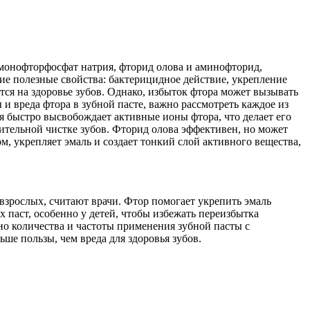
 монофторфосфат натрия, фторид олова и аминофторид,
е полезные свойства: бактерицидное действие, укрепление
ся на здоровье зубов. Однако, избыток фтора может вызывать
и вреда фтора в зубной пасте, важно рассмотреть каждое из
я быстро высвобождает активные ионы фтора, что делает его
ительной чистке зубов. Фторид олова эффективен, но может
, укрепляет эмаль и создает тонкий слой активного вещества,
 взрослых, считают врачи. Фтор помогает укрепить эмаль
 паст, особенно у детей, чтобы избежать переизбытка
но количества и частоты применения зубной пасты с
ше пользы, чем вреда для здоровья зубов.