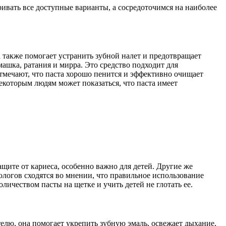
ивать все доступные варианты, а сосредоточимся на наиболее
а также помогает устранить зубной налет и предотвращает
машка, ратания и мирра. Это средство подходит для
отмечают, что паста хорошо пенится и эффективно очищает
екоторым людям может показаться, что паста имеет
ите от кариеса, особенно важно для детей. Другие же
логов сходятся во мнении, что правильное использование
личеством пасты на щетке и учить детей не глотать ее.
телю, она помогает укрепить зубную эмаль, освежает дыхание,