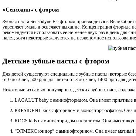
«Сенсодин» с фтором
Зубная паста Sensodyne F с фтором производится в Великобрит
укрепляет эмаль и освежает дыхание. Концентрация фторида нат
рекомендуется использовать ее не менее двух раз в день для с
налет, хотя некоторые жалуются на неэкономное использование
Детские зубные пасты с фтором
Для детей существуют специальные зубные пасты, которые безо
от 0 до 3 лет, 500 ppm для детей от 3 до 7 лет, 1400 ppm для детей
Некоторые из самых популярных детских зубных паст, содерж
LACALUT baby с аминофторидом. Она имеет приятные вкус
PRESIDENT kids с фторидом и монофторфосфатом. Она дост
ROCS kids c аминофторидом и ксилитом. Она имеет вкус м
“ЭЛМЕКС юниор” с аминофторидом. Она имеет мятный вкус