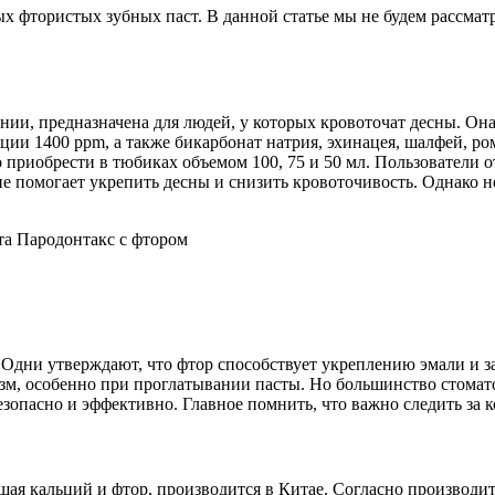
 фтористых зубных паст. В данной статье мы не будем рассматр
ании, предназначена для людей, у которых кровоточат десны. Он
ции 1400 ppm, а также бикарбонат натрия, эхинацея, шалфей, ро
но приобрести в тюбиках объемом 100, 75 и 50 мл. Пользователи 
е помогает укрепить десны и снизить кровоточивость. Однако н
дни утверждают, что фтор способствует укреплению эмали и защ
зм, особенно при проглатывании пасты. Но большинство стомато
опасно и эффективно. Главное помнить, что важно следить за ко
ащая кальций и фтор, производится в Китае. Согласно производи