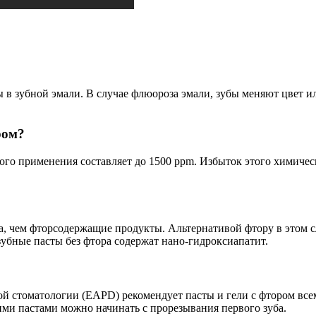
в зубной эмали. В случае флюороза эмали, зубы меняют цвет ил
ром?
ого применения составляет до 1500 ppm. Избыток этого химичес
еса, чем фторсодержащие продукты. Альтернативой фтору в этом 
зубные пасты без фтора содержат нано-гидроксиапатит.
кой стоматологии (EAPD) рекомендует пасты и гели с фтором 
ими пастами можно начинать с прорезывания первого зуба.