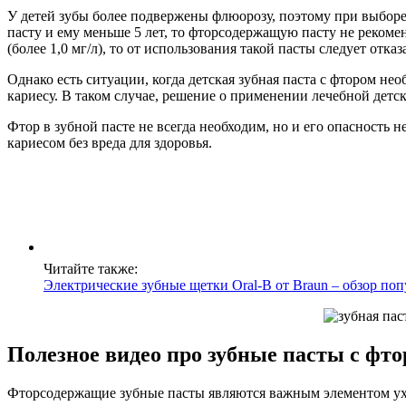
У детей зубы более подвержены флюорозу, поэтому при выборе 
пасту и ему меньше 5 лет, то фторсодержащую пасту не рекоме
(более 1,0 мг/л), то от использования такой пасты следует отказ
Однако есть ситуации, когда детская зубная паста с фтором не
кариесу. В таком случае, решение о применении лечебной детс
Фтор в зубной пасте не всегда необходим, но и его опасность
кариесом без вреда для здоровья.
Читайте также:
Электрические зубные щетки Oral-B от Braun – обзор по
Полезное видео про зубные пасты с фт
Фторсодержащие зубные пасты являются важным элементом ухо