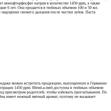
ует монофторфосфат натрия в количестве 1450 ppm, а также
ше 6 лет. Она продается в тюбиках объемом 100 и 50 мл.
е ощущение свежего дыхания после чистки зубов. Паста
в продаже можно встретить продукцию, выпущенную в Германии
ентрации 1450 ppm. Blend-a-med доступна в тюбиках объемом
 под присмотром родителей, чтобы избежать проглатывания. По
Она имеет нежный мятный аромат, поэтому не вызывает