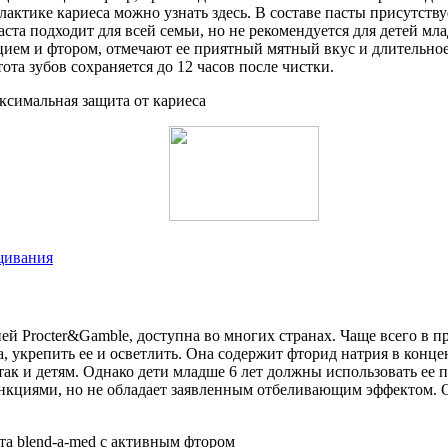
лактике кариеса можно узнать здесь. В составе пасты присутств
та подходит для всей семьи, но не рекомендуется для детей млад
ьцием и фтором, отмечают ее приятный мятный вкус и длительно
ота зубов сохраняется до 12 часов после чистки.
щивания
ией Procter&Gamble, доступна во многих странах. Чаще всего 
а, укрепить ее и осветлить. Она содержит фторид натрия в конц
 так и детям. Однако дети младше 6 лет должны использовать ее
ункциями, но не обладает заявленным отбеливающим эффектом. 