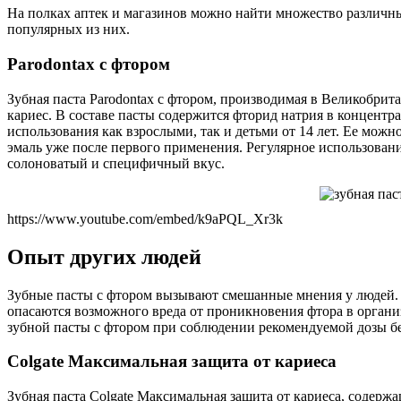
На полках аптек и магазинов можно найти множество различных
популярных из них.
Parodontax с фтором
Зубная паста Parodontax с фтором, производимая в Великобрит
кариес. В составе пасты содержится фторид натрия в концентра
использования как взрослыми, так и детьми от 14 лет. Ее мож
эмаль уже после первого применения. Регулярное использовани
солоноватый и специфичный вкус.
https://www.youtube.com/embed/k9aPQL_Xr3k
Опыт других людей
Зубные пасты с фтором вызывают смешанные мнения у людей. О
опасаются возможного вреда от проникновения фтора в органи
зубной пасты с фтором при соблюдении рекомендуемой дозы без
Colgate Максимальная защита от кариеса
Зубная паста Colgate Максимальная защита от кариеса, содерж