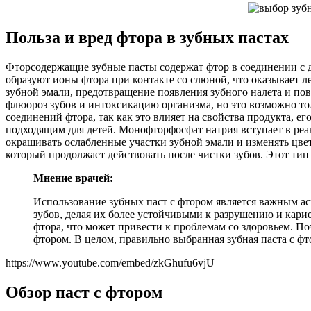
Польза и вред фтора в зубных пастах
Фторсодержащие зубные пасты содержат фтор в соединении с д
образуют ионы фтора при контакте со слюной, что оказывает 
зубной эмали, предотвращение появления зубного налета и по
флюороз зубов и интоксикацию организма, но это возможно тол
соединений фтора, так как это влияет на свойства продукта, 
подходящим для детей. Монофторфосфат натрия вступает в реа
окрашивать ослабленные участки зубной эмали и изменять цве
который продолжает действовать после чистки зубов. Этот тип 
Мнение врачей:
Использование зубных паст с фтором является важным асп
зубов, делая их более устойчивыми к разрушению и карие
фтора, что может привести к проблемам со здоровьем. П
фтором. В целом, правильно выбранная зубная паста с ф
https://www.youtube.com/embed/zkGhufu6vjU
Обзор паст с фтором