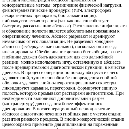
консервативные методы: ограничение физической нагрузки,
физиотерапевтические процедуры (УВЧ, электрофорез
лекарственных препаратов, биогальванизация),
виброакустическая терапия (так как она способствует
быстрому рассасыванию абсцесса). Расплавление инфильтрата
и образование полости является абсолютным показанием к
оперативному лечению. Абсцесс разрезают и дренируют
независимо от его локализации. Не разрезают холодные
абсцессы (туберкулезные наплывы), поскольку они всегда
инфицированы. Обезболивание должно быть общим, разрез
гнойника должен быть адекватным для его дальнейшей
ревизии, можно использовать иглу, оставленную в абсцессе
после предварительной диагностической пункции, в качестве
дренажа. В процессе операции по поводу абсцесса из него
удаляют гной, тупым способом без повреждения гнойной
оболочки удаляют гнойно-некротизированные секвестры,
ликвидируют карманы, перегородки, формируют единую
полость, которую промывают растворами антисептиков. При
необходимости выполняют дополнительный разрез
(контрапертуру) для создания более эффективного
дренирования. В послеоперационный период лечение
абсцесса аналогично лечению гнойных ран с учетом стадии
развития раневого процесса. В гнойно-некротической стадии
целесообразно применять для аппликаций на пораженный