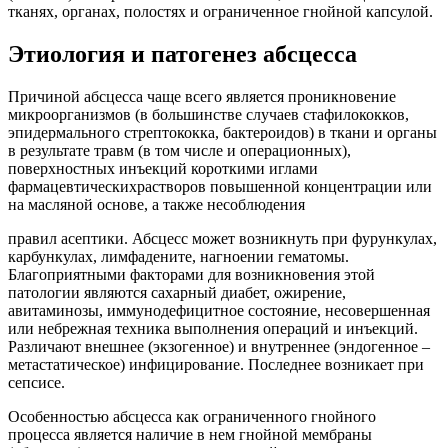
тканях, органах, полостях и ограниченное гнойной капсулой.
Этиология и патогенез абсцесса
Причиной абсцесса чаще всего является проникновение
микроорганизмов (в большинстве случаев стафилококков,
эпидермального стрептококка, бактероидов) в ткани и органы
в результате травм (в том числе и операционных),
поверхностных инъекций короткими иглами
фармацевтическихрастворов повышенной концентрации или
на масляной основе, а также несоблюдения
правил асептики. Абсцесс может возникнуть при фурункулах,
карбункулах, лимфадените, нагноении гематомы.
Благоприятными факторами для возникновения этой
патологии являются сахарный диабет, ожирение,
авитаминозы, иммунодефицитное состояние, несовершенная
или небрежная техника выполнения операций и инъекций.
Различают внешнее (экзогенное) и внутреннее (эндогенное –
метастатическое) инфицирование. Последнее возникает при
сепсисе.
Особенностью абсцесса как ограниченного гнойного
процесса является наличие в нем гнойной мембраны