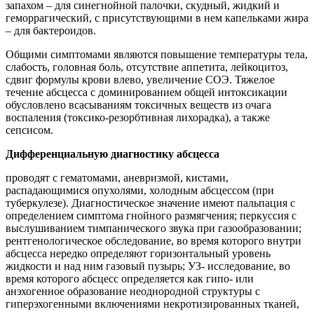
запахом – для синегнойной палочки, скудный, жидкий и
геморрагический, с присутствующими в нем капельками жира
– для бактероидов.
Общими симптомами являются повышение температуры тела,
слабость, головная боль, отсутствие аппетита, лейкоцитоз,
сдвиг формулы крови влево, увеличение СОЭ. Тяжелое
течение абсцесса с доминированием общей интоксикации
обусловлено всасываниям токсичных веществ из очага
воспаления (токсико-резорбтивная лихорадка), а также
сепсисом.
Дифференциальную диагностику абсцесса
проводят с гематомами, аневризмой, кистами,
распадающимися опухолями, холодным абсцессом (при
туберкулезе). Диагностическое значение имеют пальпация с
определением симптома гнойного размягчения; перкуссия с
выслушиванием тимпанического звука при газообразовании;
рентгенологическое обследование, во время которого внутри
абсцесса нередко определяют горизонтальный уровень
жидкости и над ним газовый пузырь; УЗ- исследование, во
время которого абсцесс определяется как гипо- или
анэхогенное образование неоднородной структуры с
гиперэхогенными включениями некротизированных тканей,