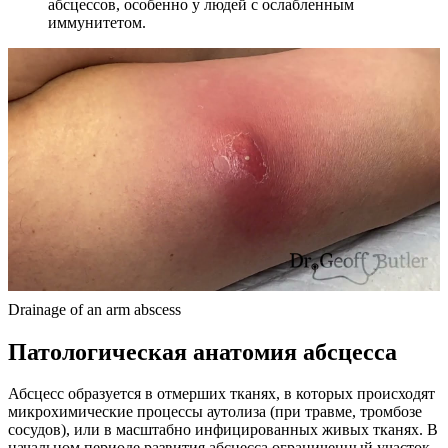
абсцессов, особенно у людей с ослабленным
иммунитетом.
Drainage of an arm abscess
Патологическая анатомия абсцесса
Абсцесс образуется в отмерших тканях, в которых происходят
микрохимические процессы аутолиза (при травме, тромбозе
сосудов), или в масштабно инфицированных живых тканях. В
начальном периоде развития абсцесса ограниченный участок