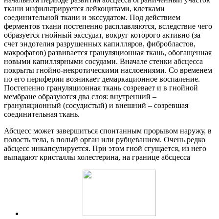
ткани инфильтрируется лейкоцитами, клетками
соединительной ткани и экссудатом. Под действием
ферментов ткани постепенно расплавляются, вследствие чего
образуется гнойный экссудат, вокруг которого активно (за
счет эндотелия разрушенных капилляров, фибробластов,
макрофагов) развивается грануляционная ткань, обогащенная
новыми капиллярными сосудами. Вначале стенки абсцесса
покрыты гнойно-некротическими наслоениями. Со временем
по его периферии возникает демаркационное воспаление.
Постепенно грануляционная ткань созревает и в гнойной
мембране образуются два слоя: внутренний –
грануляционный (сосудистый) и внешний – созревшая
соединительная ткань.
Абсцесс может завершиться спонтанным прорывом наружу, в
полость тела, в полый орган или рубцеванием. Очень редко
абсцесс инкапсулируется. При этом гной сгущается, из него
выпадают кристаллы холестерина, на границе абсцесса