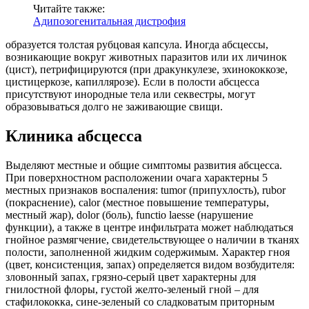
Читайте также:
Адипозогенитальная дистрофия
образуется толстая рубцовая капсула. Иногда абсцессы,
возникающие вокруг животных паразитов или их личинок
(цист), петрифицируются (при дракункулезе, эхинококкозе,
цистицеркозе, капиллярозе). Если в полости абсцесса
присутствуют инородные тела или секвестры, могут
образовываться долго не заживающие свищи.
Клиника абсцесса
Выделяют местные и общие симптомы развития абсцесса.
При поверхностном расположении очага характерны 5
местных признаков воспаления: tumor (припухлость), rubor
(покраснение), calor (местное повышение температуры,
местный жар), dolor (боль), functio laesse (нарушение
функции), а также в центре инфильтрата может наблюдаться
гнойное размягчение, свидетельствующее о наличии в тканях
полости, заполненной жидким содержимым. Характер гноя
(цвет, консистенция, запах) определяется видом возбудителя:
зловонный запах, грязно-серый цвет характерны для
гнилостной флоры, густой желто-зеленый гной – для
стафилококка, сине-зеленый со сладковатым приторным