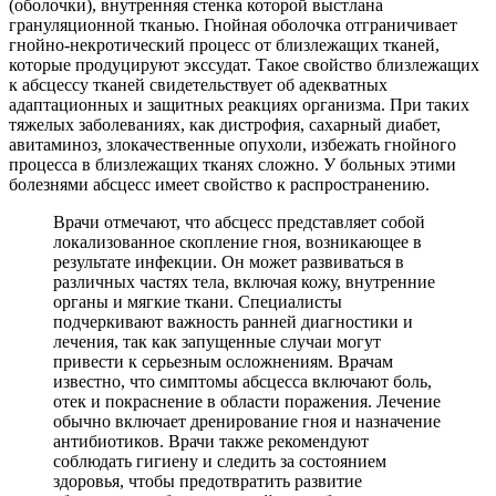
(оболочки), внутренняя стенка которой выстлана
грануляционной тканью. Гнойная оболочка отграничивает
гнойно-некротический процесс от близлежащих тканей,
которые продуцируют экссудат. Такое свойство близлежащих
к абсцессу тканей свидетельствует об адекватных
адаптационных и защитных реакциях организма. При таких
тяжелых заболеваниях, как дистрофия, сахарный диабет,
авитаминоз, злокачественные опухоли, избежать гнойного
процесса в близлежащих тканях сложно. У больных этими
болезнями абсцесс имеет свойство к распространению.
Врачи отмечают, что абсцесс представляет собой
локализованное скопление гноя, возникающее в
результате инфекции. Он может развиваться в
различных частях тела, включая кожу, внутренние
органы и мягкие ткани. Специалисты
подчеркивают важность ранней диагностики и
лечения, так как запущенные случаи могут
привести к серьезным осложнениям. Врачам
известно, что симптомы абсцесса включают боль,
отек и покраснение в области поражения. Лечение
обычно включает дренирование гноя и назначение
антибиотиков. Врачи также рекомендуют
соблюдать гигиену и следить за состоянием
здоровья, чтобы предотвратить развитие