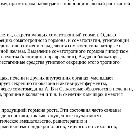
зму, при котором наблюдается пропорциональный рост костей
 клеток, секретирующих соматотропный гормон. Однако
рецию соматотропного гормона, и соматостатин, угнетающий
рина или снижению выделения соматостатина, которые и
чной железы. Выделение соматотропного гормона гипофизом
 средства (клонидин, норадреналин), B-адреноблокаторы,
гестагенные средства угнетают секрецию этого тропного
цах, печени и других внутренних органах, уменьшает
лирует секрецию глюкагона и активирует ферменты,
ерез соматомедины А, В и С, .которые образуются в печени и,
 пролина в коллаген и т. д. В скелетных мышцах имеются
продукцией гормона роста. Эти состояния часто связаны
 диагностики, так как запущенные случаи могут
ргическое вмешательство, радиотерапию и
рый включает эндокринологов, хирургов и психологов,