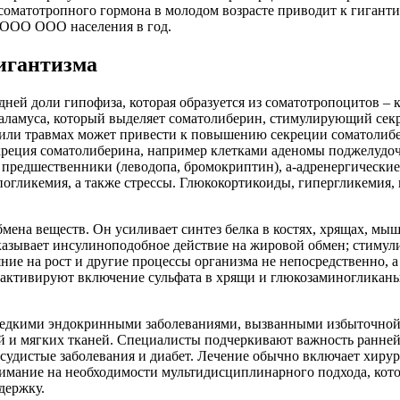
оматотропного гормона в молодом возрасте приводит к гиганти
 1 ООО ООО населения в год.
гигантизма
дней доли гипофиза, которая образуется из соматотропоцитов –
аламуса, который выделяет соматолиберин, стимулирующий сек
или травмах может привести к повышению секреции соматолибе
креция соматолиберина, например клетками аденомы поджелудо
 предшественники (леводопа, бромокриптин), а-адренергические
огликемия, а также стрессы. Глюкокортикоиды, гипергликемия, 
мена веществ. Он усиливает синтез белка в костях, хрящах, мыш
 оказывает инсулиноподобное действие на жировой обмен; стиму
 на рост и другие процессы организма не непосредственно, а ч
активируют включение сульфата в хрящи и глюкозаминогликаны,
 редкими эндокринными заболеваниями, вызванными избыточной 
й и мягких тканей. Специалисты подчеркивают важность ранней
судистые заболевания и диабет. Лечение обычно включает хиру
мание на необходимости мультидисциплинарного подхода, кото
держку.