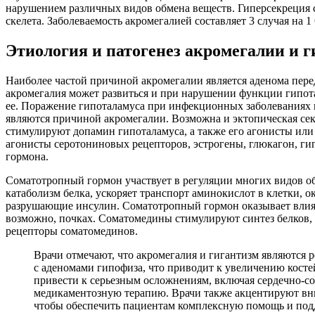
нарушением различных видов обмена веществ. Гиперсекреция с
скелета. Заболеваемость акромегалией составляет 3 случая на
Этиология и патогенез акромегалии и 
Наиболее частой причиной акромегалии является аденома пере
акромегалия может развиться и при нарушении функции гипот
ее. Поражение гипоталамуса при инфекционных заболеваниях 
являются причиной акромегалии. Возможна и эктопическая се
стимулируют допамин гипоталамуса, а также его агонисты или
агонисты серотониновых рецепторов, эстрогены, глюкагон, гип
гормона.
Соматотропный гормон участвует в регуляции многих видов об
катаболизм белка, ускоряет транспорт аминокислот в клетки,
разрушающие инсулин. Соматотропный гормон оказывает влияние
возможно, почках. Соматомедины стимулируют синтез белков, 
рецепторы соматомединов.
Врачи отмечают, что акромегалия и гигантизм являются
с аденомами гипофиза, что приводит к увеличению косте
привести к серьезным осложнениям, включая сердечно-со
медикаментозную терапию. Врачи также акцентируют вни
чтобы обеспечить пациентам комплексную помощь и под