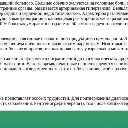
давший больного. Больные обычно жалуются на головные боли, с
утренние органы, развивается артериальная гипертензия. Выяв
р сердца и сердечной недостаточностью. Характерны различные
бочковая фильтрация и канальцевая реабсорбция, часто развива
50 % больных умирают в возрасте до 50 лет от сердечно-сосудис
олевания, связанные с избыточной продукцией гормона роста. 
м изменениям внешности и физическим параметрам. Некоторые сч
вает больше вопросов, так как проявляется у взрослых и может р
тво жизни: от физических ограничений до психологических проб
тигматизации. В то же время, некоторые пациенты делятся своим
о повышать осведомленность о этих заболеваниях, чтобы разру
 представляет особых трудностей. Для подтверждения диагноза
сть заболевания. Рентгенография черепа (в том числе компьютер