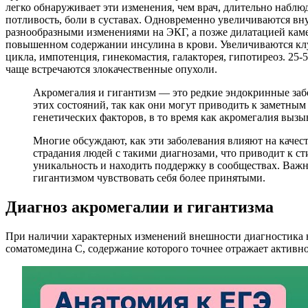
легко обнаруживает эти изменения, чем врач, длительно наблю
потливость, боли в суставах. Одновременно увеличиваются вн
разнообразными изменениями на ЭКГ, а позже дилатацией каме
повышенном содержании инсулина в крови. Увеличиваются клу
цикла, импотенция, гинекомастия, галакторея, гипотиреоз. 25-
чаще встречаются злокачественные опухоли.
Акромегалия и гигантизм — это редкие эндокринные заб
этих состояний, так как они могут приводить к заметны
генетических факторов, в то время как акромегалия вызы
Многие обсуждают, как эти заболевания влияют на качес
страдания людей с такими диагнозами, что приводит к с
уникальность и находить поддержку в сообществах. Важн
гигантизмом чувствовать себя более принятыми.
Диагноз акромегалии и гигантизма
При наличии характерных изменений внешности диагностика не
соматомедина С, содержание которого точнее отражает активно