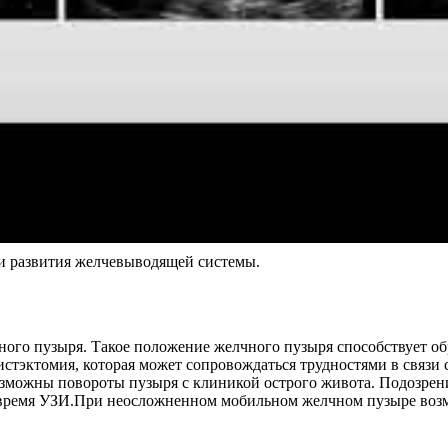
ии развития желчевыводящей системы.
ого пузыря. Такое положение желчного пузыря способствует обр
цистэктомия, которая может сопровождаться трудностями в свя
зможны повороты пузыря с клиникой острого живота. Подозрен
 время УЗИ.При неосложненном мобильном желчном пузыре возмо