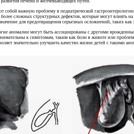
 развития печени и желчевыводящих путей.
т собой важную проблему в педиатрической гастроэнтерологии.
о более сложных структурных дефектов, которые могут влиять 
значение для предотвращения серьезных осложнений, таких как 
огие аномалии могут быть ассоциированы с другими врожденным
имательны к симптомам, таким как боли в животе или проблемы
ляет значительно улучшить качество жизни детей с такими аном