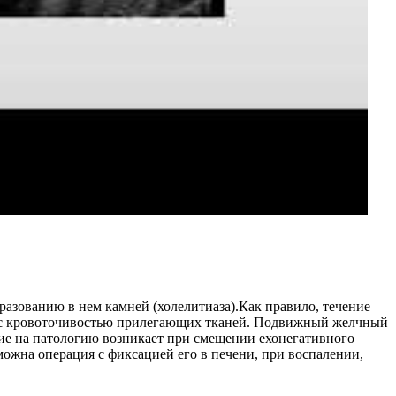
азованию в нем камней (холелитиаза).Как правило, течение
зи с кровоточивостью прилегающих тканей. Подвижный желчный
ие на патологию возникает при смещении ехонегативного
жна операция с фиксацией его в печени, при воспалении,