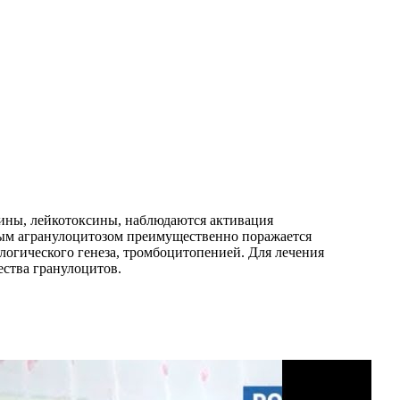
ины, лейкотоксины, наблюдаются активация
ным агранулоцитозом преимущественно поражается
огического генеза, тромбоцитопенией. Для лечения
ества гранулоцитов.