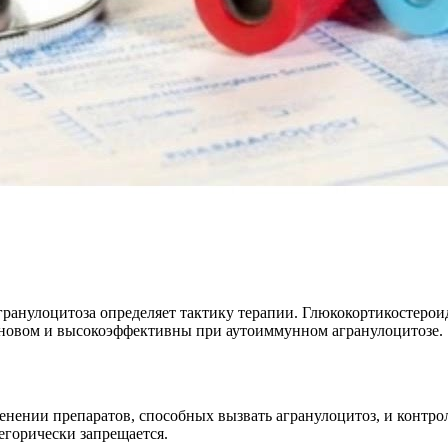
ранулоцитоза определяет тактику терапии. Глюкокортикостеро
еновом и высокоэффективны при аутоиммунном агранулоцитозе.
нении препаратов, способных вызвать агранулоцитоз, и контро
егорически запрещается.