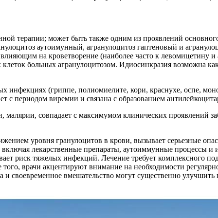
нной терапии; может быть также одним из проявлений основног
нулоцитоз аутоимунный, агранулоцитоз гаптеновый и агранулоц
е влияющим на кроветворение (наиболее часто к левомицетину и 
х клеток больных агранулоцитозом. Идиосинкразия возможна ка
 инфекциях (гриппе, полиомиелите, кори, краснухе, оспе, моно
адает с периодом виремии и связана с образованием антилейкоцит
и, малярии, совпадает с максимумом клинических проявлений за
ижением уровня гранулоцитов в крови, вызывает серьезные опас
, включая лекарственные препараты, аутоиммунные процессы и 
ивает риск тяжелых инфекций. Лечение требует комплексного по
того, врачи акцентируют внимание на необходимости регулярно
 и своевременное вмешательство могут существенно улучшить п