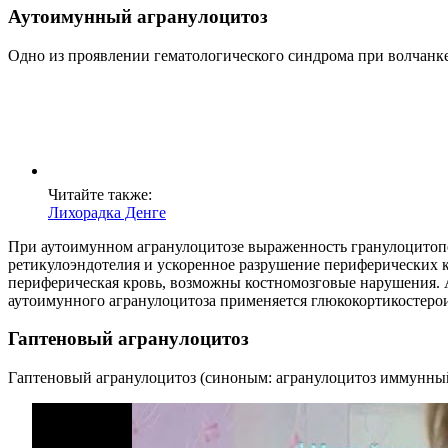
Аутоимунный агранулоцитоз
Одно из проявлении гематологического синдрома при волчанке
Читайте также:
Лихорадка Денге
При аутоимунном агранулоцитозе выраженность гранулоцитопе
ретикулоэндотелия и ускоренное разрушение периферических 
периферическая кровь, возможны костномозговые нарушения. А
аутоимунного агранулоцитоза применяется глюкокортикостерои
Гаптеновый агранулоцитоз
Гаптеновый агранулоцитоз (синоным: агранулоцитоз иммунный