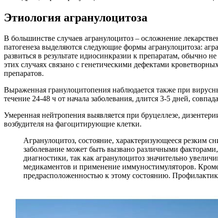
Этиология агранулоцитоза
В большинстве случаев агранулоцитоз – осложнение лекарстве
патогенеза выделяются следующие формы агранулоцитоза: агра
развиться в результате идиосинкразии к препаратам, обычно н
этих случаях связано с генетическими дефектами кроветворны
препаратов.
Выраженная гранулоцитопения наблюдается также при вирусных
течение 24-48 ч от начала заболевания, длится 3-5 дней, совп
Умеренная нейтропения выявляется при бруцеллезе, дизентери
возбудителя на фагоцитирующие клетки.
Агранулоцитоз, состояние, характеризующееся резким сн
заболевание может быть вызвано различными факторами
диагностики, так как агранулоцитоз значительно увелич
медикаментов и применение иммуностимуляторов. Кроме 
предрасположенностью к этому состоянию. Профилактика