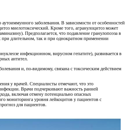
о аутоиммунного заболевания. В зависимости от особенностей
итоз миелотоксический. Кроме того, агранулоцитоз может
аминазину). Предполагается, что подавление гранулопоэза в
к при длительном, так и при однократном применении
нуклеозе инфекционном, вирусном гепатите), развивается в
арных антител.
болевания и, по-видимому, связана с токсическим действием
ения у врачей. Специалисты отмечают, что это
инфекции. Врачи подчеркивают важность ранней
дхода, включая отмену потенциально опасных
го мониторинга уровня лейкоцитов у пациентов с
рогноз для пациентов.