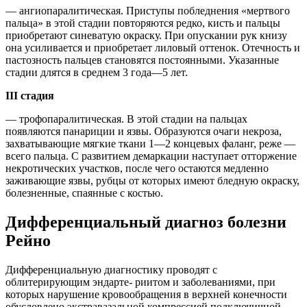
— ангиопаралитическая. Приступы побледнения «мертвого
пальца» в этой стадии повторяются редко, кисть и пальцы
приобретают синеватую окраску. При опускании рук книзу
она усиливается и приобретает лиловый оттенок. Отечность и
пастозность пальцев становятся постоянными. Указанные
стадии длятся в среднем 3 года—5 лет.
III стадия
— трофопаралитическая. В этой стадии на пальцах
появляются панариции и язвы. Образуются очаги некроза,
захватывающие мягкие ткани 1—2 концевых фаланг, реже —
всего пальца. С развитием демаркации наступает отторжение
некротических участков, после чего остаются медленно
заживающие язвы, рубцы от которых имеют бледную окраску,
болезненные, спаянные с костью.
Дифференциальный диагноз болезни
Рейно
Дифференциальную диагностику проводят с
облитерирующим эндарте- риитом и заболеваниями, при
которых нарушение кровообращения в верхней конечности
обусловлено экстравазальной компрессией подключичной