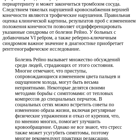
периартерииту и может закончиться тромбозом сосуда.
Следствием тяжелых нарушений кровоснабжения верхней
конечности являются трофические нарушения. Правильная
оценка клинической картины, результатов проб с изменением
положения конечности позволяет отдифференцировать
указанные синдромы от болезни Рейно. У больных с
добавочным VI ребром, а также реберно-ключичным
синдромом важное значение в диагностике приобретает
рентгенографическое исследование.
Болезнь Рейно вызывает множество обсуждений
среди людей, страдающих от этого состояния.
Многие отмечают, что приступы,
сопровождающиеся изменением цвета пальцев и
ощущением холода, могут быть весьма
неприятными. Некоторые делятся своими
методами борьбы с симптомами: от тепловых
компрессов до специальных перчаток. В
социальных сетях можно встретить советы по
изменению образа жизни, включая регулярные
физические упражнения и отказ от курения, что,
по мнению многих, помогает улучшить
кровообращение. Однако не все знают, что стресс
также может усугубить симптомы, поэтому
многие рекомендуют практики релаксации.