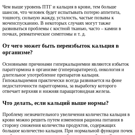
Чем выше уровень ПТГ и кальция в крови, тем больше
шансов, что человек будет испытывать потерю аппетита,
тошноту, сильную жажду, усталость, частые позывы к
мочеиспусканию. В некоторых случаях могут также
развиваться проблемы с костной тканью, часто – камни в
почках, ревматические симптомы и т. д.
От чего может быть переизбыток кальция в
организме?
Основными причинами гиперкальциемии являются избыток
паратгормона в организме (гиперпаратиреоз), онкология и
длительное употребление препаратов кальция.
Гипокальциемия практически всегда развивается на фоне
недостаточности паратгормона, за выработку которого
отвечает верхняя и нижняя паращитовидная железа.
Что делать, если кальций выше нормы?
Проблему незначительного увеличения количества кальция в
крови можно решить путем изменения рациона питания в
сторону снижения количества продуктов, содержащих
большое количество кальция. При нормальной функции почек