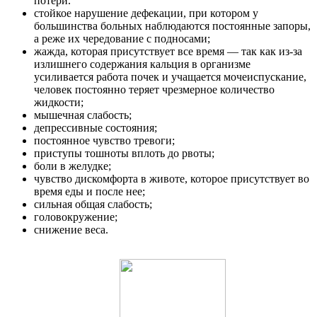
потери.
стойкое нарушение дефекации, при котором у
большинства больных наблюдаются постоянные запоры,
а реже их чередование с подносами;
жажда, которая присутствует все время — так как из-за
излишнего содержания кальция в организме
усиливается работа почек и учащается мочеиспускание,
человек постоянно теряет чрезмерное количество
жидкости;
мышечная слабость;
депрессивные состояния;
постоянное чувство тревоги;
приступы тошноты вплоть до рвоты;
боли в желудке;
чувство дискомфорта в животе, которое присутствует во
время еды и после нее;
сильная общая слабость;
головокружение;
снижение веса.