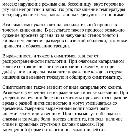
массах; нарушение режима сна, бессонницу; вкус горечи во
рту или неприятный запах изо рта; повышение температуры
тела; нарушение стула, когда запоры чередуются с поносами.
Эти симптомы указывают на воспалительный процесс в
толстом кишечнике. В результате такого процесса возможно
сужение просвета органа из-за набухания стенок толстой
кишки и увеличения размеров слизистой оболочки, что может
привести к образованию трещин.
Выраженность и тяжесть симптомов зависят от
распространенности патологии. При очаговом катаральном
колите состояние не считается крайне тяжелым, но при
диффузном катаральном колите поражение каждого отдела
кишечника вызывает тяжелую и обширную симптоматику.
Симптоматика также зависит от вида катарального колита.
Различают умеренный и выраженный типы заболевания. При
умеренном течении болезни симптомы проявляются в разное
время с разной интенсивностью и могут уменьшаться со
временем. Умеренно выраженный колит может быть
ишемическим или язвенным. При этом могут наблюдаться
спазмы и тянущие боли, потеря аппетита, поносы, наличие
слизи и кровяных сгустков в каловых массах. При
запущенной форме патологии она может перейти в