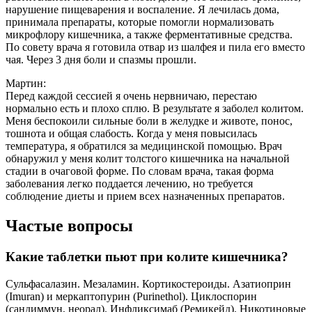
нарушение пищеварения и воспаление. Я лечилась дома,
принимала препараты, которые помогли нормализовать
микрофлору кишечника, а также ферментативные средства.
По совету врача я готовила отвар из шалфея и пила его вместо
чая. Через 3 дня боли и спазмы прошли.
Мартин:
Перед каждой сессией я очень нервничаю, перестаю
нормально есть и плохо сплю. В результате я заболел колитом.
Меня беспокоили сильные боли в желудке и животе, понос,
тошнота и общая слабость. Когда у меня повысилась
температура, я обратился за медицинской помощью. Врач
обнаружил у меня колит толстого кишечника на начальной
стадии в очаговой форме. По словам врача, такая форма
заболевания легко поддается лечению, но требуется
соблюдение диеты и прием всех назначенных препаратов.
Частые вопросы
Какие таблетки пьют при колите кишечника?
Сульфасалазин. Мезаламин. Кортикостероиды. Азатиоприн
(Imuran) и меркаптопурин (Purinethol). Циклоспорин
(сандиммун, неорал). Инфликсимаб (Ремикейд). Никотиновые