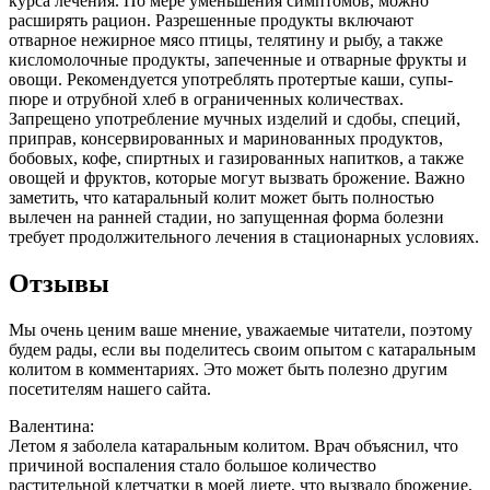
курса лечения. По мере уменьшения симптомов, можно
расширять рацион. Разрешенные продукты включают
отварное нежирное мясо птицы, телятину и рыбу, а также
кисломолочные продукты, запеченные и отварные фрукты и
овощи. Рекомендуется употреблять протертые каши, супы-
пюре и отрубной хлеб в ограниченных количествах.
Запрещено употребление мучных изделий и сдобы, специй,
приправ, консервированных и маринованных продуктов,
бобовых, кофе, спиртных и газированных напитков, а также
овощей и фруктов, которые могут вызвать брожение. Важно
заметить, что катаральный колит может быть полностью
вылечен на ранней стадии, но запущенная форма болезни
требует продолжительного лечения в стационарных условиях.
Отзывы
Мы очень ценим ваше мнение, уважаемые читатели, поэтому
будем рады, если вы поделитесь своим опытом с катаральным
колитом в комментариях. Это может быть полезно другим
посетителям нашего сайта.
Валентина:
Летом я заболела катаральным колитом. Врач объяснил, что
причиной воспаления стало большое количество
растительной клетчатки в моей диете, что вызвало брожение,