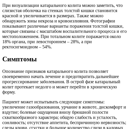
При визуализации катарального колита можно заметить, что
слизистая оболочка на стенках толстой кишки становится
красной и увеличивается в размерах. Также можно
обнаружить зоны некроза и кровоизлияния. Фотографии
показывают различные варианты поражения толстой кишки,
которые связаны с масштабом воспалительного процесса и его
местоположением. При тотальном колите поражается около
18% органа, при левостороннем – 28%, а при
ректосигмоидном – 54%.
Симптомы
Опознание признаков катарального колита позволяет
своевременно начать лечение и предотвратить дальнейшее
прогрессирование заболевания. В острой фазе катаральный
колит протекает недолго и может перейти в хроническую
форму.
Пациент может испытывать следующие симптомы:
увеличение газообразования, урчание в животе, дискомфорт и
вздутие; болевые ощущения внизу брюшной полости
схваткообразного характера; общую слабость и усталость,
сонливость; отсутствие аппетита, беспричинную нервозность;
следы крови, сгустки и большое количество слизи в каловых