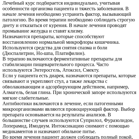
Лечебный курс подбирается индивидуально, учитывая
особенности организма пациента и тяжесть заболевания. В
начале лечения необходимо устранить фактор, вызывающий
патологию. Во время терапии необходимо соблюдать строгую
диету и отказаться от курения. В начале лечения проводят
промывание желудка и ставят клизму.
Назначаются препараты, которые способствуют
восстановлению нормальной микрофлоры кишечника.
Используются средства для снятия спазма и боли
(Дюспалитрин, Но-шпа, Платифилин).
В терапию включаются ферментативные препараты для
стабилизации пищеварительного процесса. Часто
используются Энтеросгель, Атоксил, Смекту.
Если у пациента есть диарея, назначаются препараты, которые
связывают и укрепляют стул, а также лекарства с
обволакивающим и адсорбирующим действием, например,
Алмагель, белая глина. При хронической запоре используются
мягкие слабительные.
Антибиотики включаются в лечение, если патогенными
микроорганизмами являются провоцирующий фактор. Выбор
препарата основывается на результаты анализов. В
большинстве случаев используются Суприлол, Фуразолидон,
Лоперамид, Имодиум. Интоксикацию снимают с помощью
медикаментов и назначают обильное питье.
Во время лечения пациент должен соблюдать полный покой,