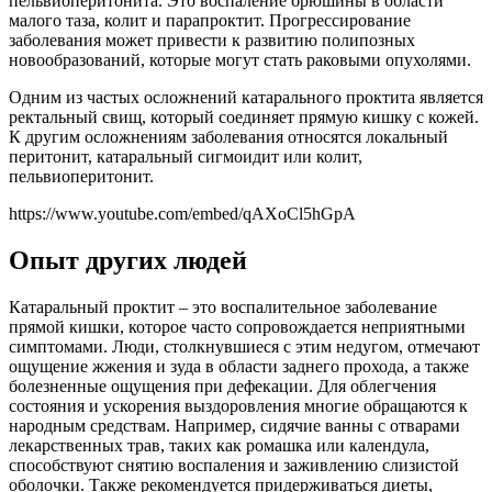
пельвиоперитонита. Это воспаление брюшины в области
малого таза, колит и парапроктит. Прогрессирование
заболевания может привести к развитию полипозных
новообразований, которые могут стать раковыми опухолями.
Одним из частых осложнений катарального проктита является
ректальный свищ, который соединяет прямую кишку с кожей.
К другим осложнениям заболевания относятся локальный
перитонит, катаральный сигмоидит или колит,
пельвиоперитонит.
https://www.youtube.com/embed/qAXoCl5hGpA
Опыт других людей
Катаральный проктит – это воспалительное заболевание
прямой кишки, которое часто сопровождается неприятными
симптомами. Люди, столкнувшиеся с этим недугом, отмечают
ощущение жжения и зуда в области заднего прохода, а также
болезненные ощущения при дефекации. Для облегчения
состояния и ускорения выздоровления многие обращаются к
народным средствам. Например, сидячие ванны с отварами
лекарственных трав, таких как ромашка или календула,
способствуют снятию воспаления и заживлению слизистой
оболочки. Также рекомендуется придерживаться диеты,