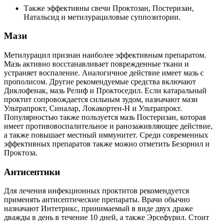
Также эффективны свечи Проктозан, Постеризан,
Натальсид и метилурациловые суппозитории.
Мази
Метилурацил признан наиболее эффективным препаратом.
Мазь активно восстанавливает поврежденные ткани и
устраняет воспаление. Аналогичное действие имеет мазь с
прополисом. Другие рекомендуемые средства включают
Диклофенак, мазь Релиф и Проктоседил. Если катаральный
проктит сопровождается сильным зудом, назначают мази
Ультрапрокт, Синалар, Локакортен-Н и Ультрапрокт.
Популярностью также пользуется мазь Постеризан, которая
имеет противовоспалительное и ранозаживляющее действие,
а также повышает местный иммунитет. Среди современных
эффективных препаратов также можно отметить Безорнил и
Проктоза.
Антисептики
Для лечения инфекционных проктитов рекомендуется
применять антисептические препараты. Врачи обычно
назначают Интетрикс, принимаемый в виде двух драже
дважды в день в течение 10 дней, а также Эрсефурил. Стоит