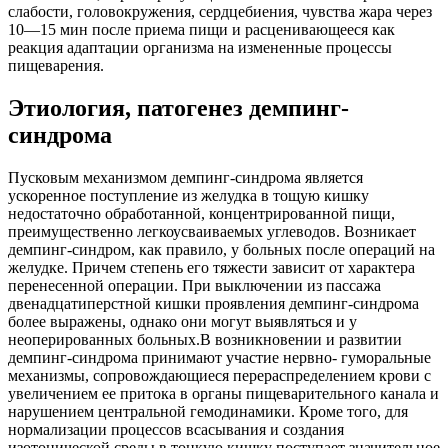
слабости, головокружения, сердцебиения, чувства жара через
10—15 мин после приема пищи и расценивающееся как
реакция адаптации организма на измененные процессы
пищеварения.
Этиология, патогенез демпинг-
синдрома
Пусковым механизмом демпинг-синдрома является
ускоренное поступление из желудка в тощую кишку
недостаточно обработанной, концентрированной пищи,
преимущественно легкоусваиваемых углеводов. Возникает
демпинг-синдром, как правило, у больных после операций на
желудке. Причем степень его тяжести зависит от характера
перенесенной операции. При выключении из пассажа
двенадцатиперстной кишки проявления демпинг-синдрома
более выражены, однако они могут выявляться и у
неоперированных больных.В возникновении и развитии
демпинг-синдрома принимают участие нервно- гуморальные
механизмы, сопровождающиеся перераспределением крови с
увеличением ее притока в органы пищеварительного канала и
нарушением центральной гемодинамики. Кроме того, для
нормализации процессов всасывания и создания
изотонической среды в тонкую кишку поступает значительное