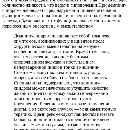
количество жидкости, что ведет к гиповолемии.При демпинг-
синдроме наблюдается ряд нарушений пищеварительной
функции желудка, тонкой кишки, печени и поджелудочной
железы, обусловленных их функциональным состоянием и
перенесенным оперативным вмешательством.
Демпинг-синдром представляет собой комплекс
симптомов, возникающих у пациентов после
хирургического вмешательства на желудке,
особенно после гастрэктомии. Врачи отмечают,
что это состояние связано с быстрым
опорожнением желудка и поступлением
непереваренной пищи в тонкий кишечник.
Симптомы могут включать тошноту, рвоту,
диарею, а также общую слабость и потливость.
Специалисты подчеркивают, что демпинг-
синдром может значительно ухудшить качество
жизни пациента, поэтому важно своевременно
диагностировать и корректировать его
проявления. Лечение часто включает изменение
диеты, а в некоторых случаях — медикаментозную
терапию. Врачи рекомендуют пациентам избегать
больших порций и отдавать предпочтение легко
усваиваемым продуктам, что может помочь
снизить симптомы и улучшить общее состояние.