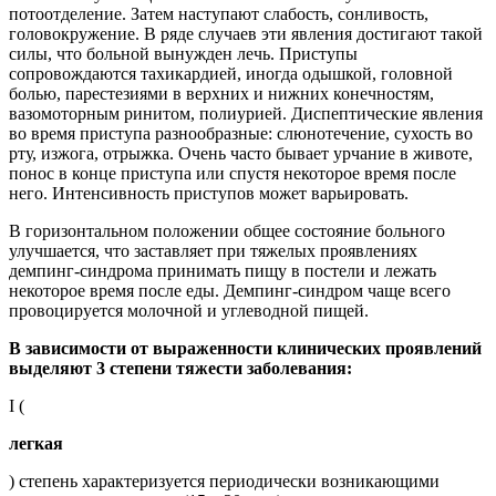
потоотделение. Затем наступают слабость, сонливость,
головокружение. В ряде случаев эти явления достигают такой
силы, что больной вынужден лечь. Приступы
сопровождаются тахикардией, иногда одышкой, головной
болью, парестезиями в верхних и нижних конечностям,
вазомоторным ринитом, полиурией. Диспептические явления
во время приступа разнообразные: слюнотечение, сухость во
рту, изжога, отрыжка. Очень часто бывает урчание в животе,
понос в конце приступа или спустя некоторое время после
него. Интенсивность приступов может варьировать.
В горизонтальном положении общее состояние больного
улучшается, что заставляет при тяжелых проявлениях
демпинг-синдрома принимать пищу в постели и лежать
некоторое время после еды. Демпинг-синдром чаще всего
провоцируется молочной и углеводной пищей.
В зависимости от выраженности клинических проявлений
выделяют 3 степени тяжести заболевания:
I (
легкая
) степень характеризуется периодически возникающими