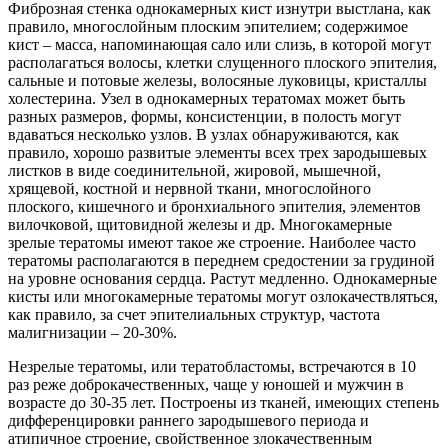
Фиброзная стенка однокамерных кист изнутри выстлана, как
правило, многослойным плоским эпителием; содержимое
кист – масса, напоминающая сало или слизь, в которой могут
располагаться волосы, клетки слущенного плоского эпителия,
сальные и потовые железы, волосяные луковицы, кристаллы
холестерина. Узел в однокамерных тератомах может быть
разных размеров, формы, консистенции, в полость могут
вдаваться несколько узлов. В узлах обнаруживаются, как
правило, хорошо развитые элементы всех трех зародышевых
листков в виде соединительной, жировой, мышечной,
хрящевой, костной и нервной ткани, многослойного
плоского, кишечного и бронхиального эпителия, элементов
вилочковой, щитовидной железы и др. Многокамерные
зрелые тератомы имеют такое же строение. Наиболее часто
тератомы располагаются в переднем средостении за грудиной
на уровне основания сердца. Растут медленно. Однокамерные
кисты или многокамерные тератомы могут озлокачествляться,
как правило, за счет эпителиальных структур, частота
малигнизации – 20-30%.
Незрелые тератомы, или тератобластомы, встречаются в 10
раз реже доброкачественных, чаще у юношей и мужчин в
возрасте до 30-35 лет. Построены из тканей, имеющих степень
дифференцировки раннего зародышевого периода и
атипичное строение, свойственное злокачественным