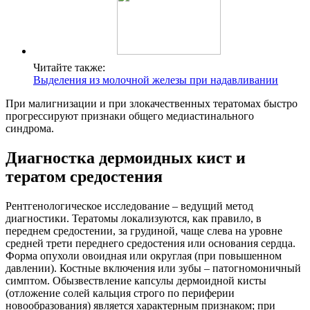
Читайте также:
Выделения из молочной железы при надавливании
При малигнизации и при злокачественных тератомах быстро
прогрессируют признаки общего медиастинального
синдрома.
Диагностка дермоидных кист и
тератом средостения
Рентгенологическое исследование – ведущий метод
диагностики. Тератомы локализуются, как правило, в
переднем средостении, за грудиной, чаще слева на уровне
средней трети переднего средостения или основания сердца.
Форма опухоли овоидная или округлая (при повышенном
давлении). Костные включения или зубы – патогномоничный
симптом. Обызвествление капсулы дермоидной кисты
(отложение солей кальция строго по периферии
новообразования) является характерным признаком; при