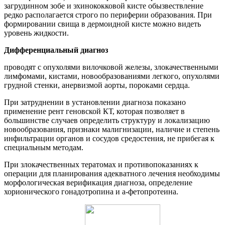
загрудинном зобе и эхинококковой кисте обызвествление
редко располагается строго по периферии образования. При
формировании свища в дермоидной кисте можно видеть
уровень жидкости.
Дифференциальный диагноз
проводят с опухолями вилочковой железы, злокачественными
лимфомами, кистами, новообразованиями легкого, опухолями
грудной стенки, анервизмой аорты, пороками сердца.
При затруднении в установлении диагноза показано
применение рент геновской КТ, которая позволяет в
большинстве случаев определить структуру и локализацию
новообразования, признаки малигнизации, наличие и степень
инфильтрации органов и сосудов средостения, не прибегая к
специальным методам.
При злокачественных тератомах и противопоказаниях к
операции для планирования адекватного лечения необходимы
морфологическая верификация диагноза, определение
хорионического гонадотропина и а-фетопротеина.