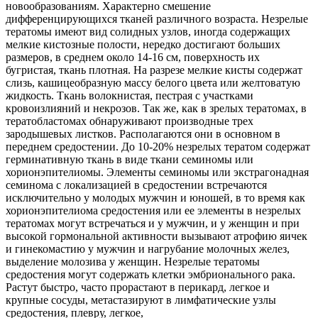
новообразованиям. Характерно смешение
дифференцирующихся тканей различного возраста. Незрелые
тератомы имеют вид солидных узлов, иногда содержащих
мелкие кистозные полости, нередко достигают больших
размеров, в среднем около 14-16 см, поверхность их
бугристая, ткань плотная. На разрезе мелкие кисты содержат
слизь, кашицеобразную массу белого цвета или желтоватую
жидкость. Ткань волокнистая, пестрая с участками
кровоизлияний и некрозов. Так же, как в зрелых тератомах, в
тератобластомах обнаруживают производные трех
зародышевых листков. Располагаются они в основном в
переднем средостении. До 10-20% незрелых тератом содержат
герминативную ткань в виде ткани семиномы или
хорионэпителиомы. Элементы семиномы или экстрагонадная
семинома с локализацией в средостении встречаются
исключительно у молодых мужчин и юношей, в то время как
хорионэпителиома средостения или ее элементы в незрелых
тератомах могут встречаться и у мужчин, и у женщин и при
высокой гормональной активности вызывают атрофию яичек
и гинекомастию у мужчин и нагрубание молочных желез,
выделение молозива у женщин. Незрелые тератомы
средостения могут содержать клетки эмбрионального рака.
Растут быстро, часто прорастают в перикард, легкое и
крупные сосуды, метастазируют в лимфатические узлы
средостения, плевру, легкое,