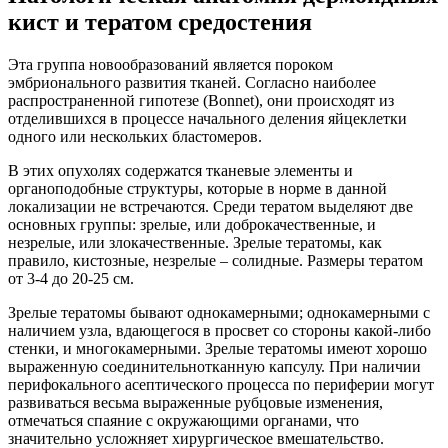
кист и тератом средостения
Эта группа новообразований является пороком
эмбрионального развития тканей. Согласно наиболее
распространенной гипотезе (Bonnet), они происходят из
отделившихся в процессе начального деления яйцеклетки
одного или нескольких бластомеров.
В этих опухолях содержатся тканевые элементы и
органоподобные структуры, которые в норме в данной
локализации не встречаются. Среди тератом выделяют две
основных группы: зрелые, или доброкачественные, и
незрелые, или злокачественные. Зрелые тератомы, как
правило, кистозные, незрелые – солидные. Размеры тератом
от 3-4 до 20-25 см.
Зрелые тератомы бывают однокамерными; однокамерными с
наличием узла, вдающегося в просвет со стороны какой-либо
стенки, и многокамерными. Зрелые тератомы имеют хорошо
выраженную соединительнотканную капсулу. При наличии
перифокального асептического процесса по периферии могут
развиваться весьма выраженные рубцовые изменения,
отмечаться спаяние с окружающими органами, что
значительно усложняет хирургическое вмешательство.