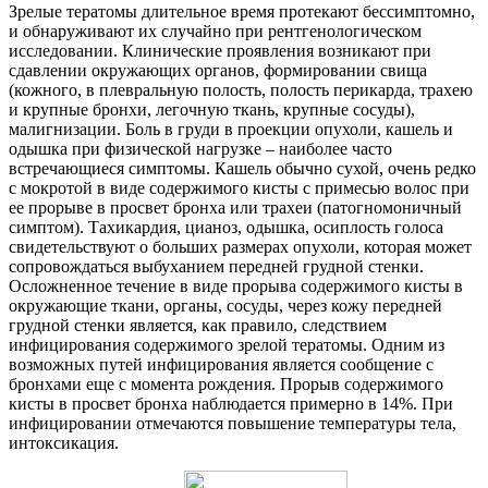
Зрелые тератомы длительное время протекают бессимптомно,
и обнаруживают их случайно при рентгенологическом
исследовании. Клинические проявления возникают при
сдавлении окружающих органов, формировании свища
(кожного, в плевральную полость, полость перикарда, трахею
и крупные бронхи, легочную ткань, крупные сосуды),
малигнизации. Боль в груди в проекции опухоли, кашель и
одышка при физической нагрузке – наиболее часто
встречающиеся симптомы. Кашель обычно сухой, очень редко
с мокротой в виде содержимого кисты с примесью волос при
ее прорыве в просвет бронха или трахеи (патогномоничный
симптом). Тахикардия, цианоз, одышка, осиплость голоса
свидетельствуют о больших размерах опухоли, которая может
сопровождаться выбуханием передней грудной стенки.
Осложненное течение в виде прорыва содержимого кисты в
окружающие ткани, органы, сосуды, через кожу передней
грудной стенки является, как правило, следствием
инфицирования содержимого зрелой тератомы. Одним из
возможных путей инфицирования является сообщение с
бронхами еще с момента рождения. Прорыв содержимого
кисты в просвет бронха наблюдается примерно в 14%. При
инфицировании отмечаются повышение температуры тела,
интоксикация.