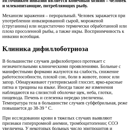
Источником инвазии является конечный хозяин – человек
и млекопитающие, потребляющих рыбу.
Механизм заражения – пероральный. Человек заражается при
употреблении инвазированной сырой, мороженой
(струганина) или недостаточно термически обработанной или
плохо просоленной рыбы, а также икры. Восприимчивость к
инвазии всеобщая.
Клиника дифиллоботриоза
В большинстве случаев дифилоботриоз протекает с
незначительными клиническими проявлениями. Больные с
манифестными формами жалуются на слабость, снижение
работоспособности, плохой сон, боли в животе, понос или
запор. Обнаруживают гунтеривський глоссит, ярко-красные
пятна и трещины на языке. Иногда такие же изменения
наблюдаются на слизистой оболочке щек, неба, глотки,
пищевода. Печень и селезенка нередко увеличены.
Температура тела в большинстве случаев субфебрильная, реже
повышается до 38-39 ° С.
При исследовании крови в тяжелых случаях выявляют
признаки гиперхромной анемии, тромбоцитопении; СОЭ
увеличена. У некоторых больных число эритроцитов и