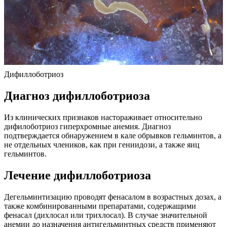
Дифиллоботриоз
Диагноз дифиллоботриоза
Из клинических признаков настораживает относительно
дифилоботриоз гиперхромные анемия. Диагноз
подтверждается обнаружением в кале обрывков гельминтов, а
не отдельных члеников, как при гениидози, а также яиц
гельминтов.
Лечение дифиллоботриоза
Дегельминтизацию проводят фенасалом в возрастных дозах, а
также комбинированными препаратами, содержащими
фенасал (дихлосал или трихлосал). В случае значительной
анемии до назначения антигельминтных средств применяют