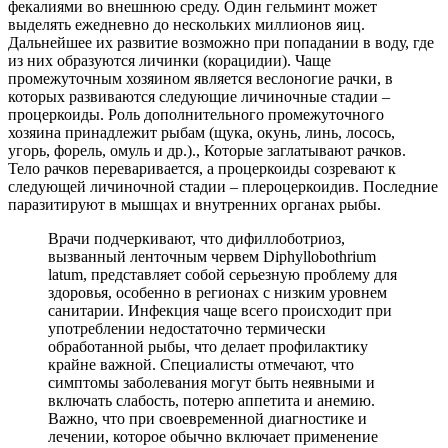
фекалиями во внешнюю среду. Один гельминт может
выделять ежедневно до нескольких миллионов яиц.
Дальнейшее их развитие возможно при попадании в воду, где
из них образуются личинки (корацидии). Чаще
промежуточным хозяином является веслоногие рачки, в
которых развиваются следующие личиночные стадии –
процеркоиды. Роль дополнительного промежуточного
хозяина принадлежит рыбам (щука, окунь, линь, лосось,
угорь, форель, омуль и др.)., Которые заглатывают рачков.
Тело рачков переваривается, а процеркоиды созревают к
следующей личиночной стадии – плероцеркоидив. Последние
паразитируют в мышцах и внутренних органах рыбы.
Врачи подчеркивают, что дифиллоботриоз,
вызванный ленточным червем Diphyllobothrium
latum, представляет собой серьезную проблему для
здоровья, особенно в регионах с низким уровнем
санитарии. Инфекция чаще всего происходит при
употреблении недостаточно термически
обработанной рыбы, что делает профилактику
крайне важной. Специалисты отмечают, что
симптомы заболевания могут быть неявными и
включать слабость, потерю аппетита и анемию.
Важно, что при своевременной диагностике и
лечении, которое обычно включает применение