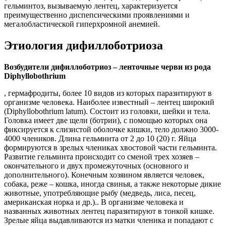
гельминтоз, вызываемую лентец, характеризуется
преимущественно диспепсическими проявлениями и
мегалобластической гиперхромной анемией.
Этиология дифиллоботриоза
Возбудители дифиллоботриоз – ленточные черви из рода
Diphyllobothrium
, гермафродиты, более 10 видов из которых паразитируют в
организме человека. Наиболее известный – лентец широкий
(Diphyllobothrium latum). Состоит из головки, шейки и тела.
Головка имеет две щели (ботрии), с помощью которых она
фиксируется к слизистой оболочке кишки, тело должно 3000-
4000 члеников. Длина гельминта от 2 до 10 (20) г. Яйца
формируются в зрелых члениках хвостовой части гельминта.
Развитие гельминта происходит со сменой трех хозяев –
окончательного и двух промежуточных (основного и
дополнительного). Конечным хозяином является человек,
собака, реже – кошка, иногда свинья, а также некоторые дикие
животные, употребляющие рыбу (медведь, лиса, песец,
американская норка и др.).. В организме человека и
названных животных лентец паразитируют в тонкой кишке.
Зрелые яйца выдавливаются из матки членика и попадают с