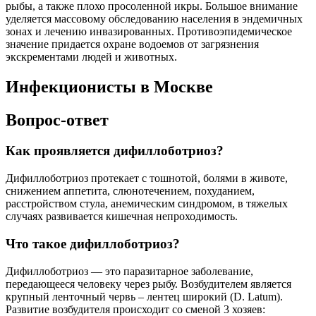
рыбы, а также плохо просоленной икры. Большое внимание
уделяется массовому обследованию населения в эндемичных
зонах и лечению инвазированных. Противоэпидемическое
значение придается охране водоемов от загрязнения
экскрементами людей и животных.
Инфекционисты в Москве
Вопрос-ответ
Как проявляется дифиллоботриоз?
Дифиллоботриоз протекает с тошнотой, болями в животе,
снижением аппетита, слюнотечением, похуданием,
расстройством стула, анемическим синдромом, в тяжелых
случаях развивается кишечная непроходимость.
Что такое дифиллоботриоз?
Дифиллоботриоз — это паразитарное заболевание,
передающееся человеку через рыбу. Возбудителем является
крупный ленточный червь – лентец широкий (D. Latum).
Развитие возбудителя происходит со сменой 3 хозяев: