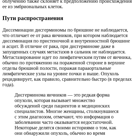
облучению также склоняет к предположению происхождения
ее из эмбриональных клеток.
Пути распространения
Диссеминации дисгерминомы по брюшине не наблюдается,
что отличает ее от рака яичников, при котором наблюдается
диссеминация по пристеночной и внутренностной брюшине
и асцит. В отличие от рака, при дисгерминоме даже в
запущенных случаях метастазов в сальник не наблюдается.
Метастазирование идет по лимфатическим путям от яичника,
обычно по протяжению на пораженной стороне в верхние
отделы брюшной полости, поражая парааортальные
лимфатические узлы на уровне почки и выше. Опухоль
рецидивирует, как правило, сравнительно быстро (в пределах
года).
Дисгерминома яичников — это редкая форма
опухоли, которая вызывает множество
обсуждений среди пациентов и медицинских
специалистов. Многие женщины, столкнувшиеся
с этим диагнозом, отмечают, что информация о
заболевании часто оказывается недостаточной.
Некоторые делятся своими историями о том, как
они обнаружили опухоль, обычно во время