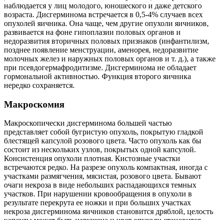
наблюдается у лиц молодого, юношеского и даже детского
возраста. Дисгерминома встречается в 0,5-4% случаев всех
опухолей яичника. Она чаще, чем другие опухоли яичников,
развивается на фоне гипоплазии половых органов и
недоразвития вторичных половых признаков (инфантилизм,
позднее появление менструации, аменорея, недоразвитие
молочных желез и наружных половых органов и т. д.), а также
при псевдогермафродитизме. Дисгерминома не обладает
гормональной активностью. Функция второго яичника
нередко сохраняется.
Макроскомия
Макроскопически дисгерминома большей частью
представляет собой бугристую опухоль, покрытую гладкой
блестящей капсулой розового цвета. Часто опухоль как бы
состоит из нескольких узлов, покрытых одной капсулой.
Консистенция опухоли плотная. Кистозные участки
встречаются редко. На разрезе опухоль компактная, иногда с
участками размягчения, мясистая, розового цвета. Бывают
очаги некроза в виде небольших распадающихся темных
участков. При нарушении кровообращения в опухоли в
результате перекрута ее ножки и при больших участках
некроза дисгерминома яичников становится дряблой, целость