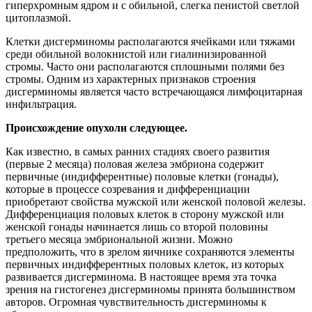
гиперхромным ядром и с обильной, слегка пенистой светлой
цитоплазмой.
Клетки дисгерминомы располагаются ячейками или тяжами
среди обильной волокнистой или гиалинизированной
стромы. Часто они располагаются сплошными полями без
стромы. Одним из характерных признаков строения
дисгерминомы является часто встречающаяся лимфоцитарная
инфильтрация.
Происхождение опухоли следующее.
Как известно, в самых ранних стадиях своего развития
(первые 2 месяца) половая железа эмбриона содержит
первичные (индифферентные) половые клетки (гонады),
которые в процессе созревания и дифференциации
приобретают свойства мужской или женской половой железы.
Дифференциация половых клеток в сторону мужской или
женской гонады начинается лишь со второй половины
третьего месяца эмбриональной жизни. Можно
предположить, что в зрелом яичнике сохраняются элементы
первичных индифферентных половых клеток, из которых
развивается дисгерминома. В настоящее время эта точка
зрения на гистогенез дисгерминомы принята большинством
авторов. Огромная чувствительность дисгерминомы к