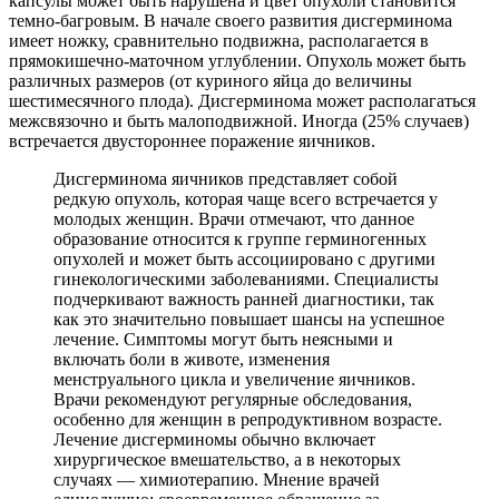
капсулы может быть нарушена и цвет опухоли становится
темно-багровым. В начале своего развития дисгерминома
имеет ножку, сравнительно подвижна, располагается в
прямокишечно-маточном углублении. Опухоль может быть
различных размеров (от куриного яйца до величины
шестимесячного плода). Дисгерминома может располагаться
межсвязочно и быть малоподвижной. Иногда (25% случаев)
встречается двустороннее поражение яичников.
Дисгерминома яичников представляет собой
редкую опухоль, которая чаще всего встречается у
молодых женщин. Врачи отмечают, что данное
образование относится к группе герминогенных
опухолей и может быть ассоциировано с другими
гинекологическими заболеваниями. Специалисты
подчеркивают важность ранней диагностики, так
как это значительно повышает шансы на успешное
лечение. Симптомы могут быть неясными и
включать боли в животе, изменения
менструального цикла и увеличение яичников.
Врачи рекомендуют регулярные обследования,
особенно для женщин в репродуктивном возрасте.
Лечение дисгерминомы обычно включает
хирургическое вмешательство, а в некоторых
случаях — химиотерапию. Мнение врачей