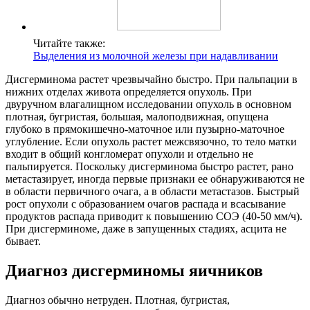
Читайте также:
Выделения из молочной железы при надавливании
Дисгерминома растет чрезвычайно быстро. При пальпации в
нижних отделах живота определяется опухоль. При
двуручном влагалищном исследовании опухоль в основном
плотная, бугристая, большая, малоподвижная, опущена
глубоко в прямокишечно-маточное или пузырно-маточное
углубление. Если опухоль растет межсвязочно, то тело матки
входит в общий конгломерат опухоли и отдельно не
пальпируется. Поскольку дисгерминома быстро растет, рано
метастазирует, иногда первые признаки ее обнаруживаются не
в области первичного очага, а в области метастазов. Быстрый
рост опухоли с образованием очагов распада и всасывание
продуктов распада приводит к повышению СОЭ (40-50 мм/ч).
При дисгерминоме, даже в запущенных стадиях, асцита не
бывает.
Диагноз дисгерминомы яичников
Диагноз обычно нетруден. Плотная, бугристая,