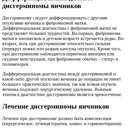
дисгерминомы яичников
Дисгерминому следует дифференцировать с другими
опухолями яичника и фибромиомой матки.
Дифференциальная диагностика с фибромиомой матки не
представляет больших трудностей. Во-первых, фибромиома
матки в юношеском и детском возрасте встречается редко. Во-
вторых, боль при дисгерминоме относительно сильная
(перекрут ножки или разрыв капсулы опухоли). Кроме того,
при дисгерминоме наблюдается первичная аменорея или
скудные менструации, при фибромиоме обычно – гипер- и
полименорея.
Дифференциальная диагностика между дисгерминомой и
какой-либо другой опухолью яичника до операции не имеет
большого практического значения, так как всякая опухоль
яичника подлежит хирургическому удалению. Важным
этапом в диагностике дисгерминомы является чревосечение.
Лечение дисгерминомы яичников
Лечение при дисгерминоме должно быть комплексным
(хирургическое, лучевая терапия, химио- и гормонотерапия).