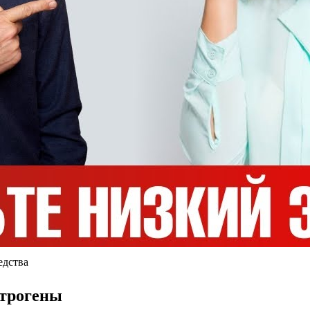
едства
строгены