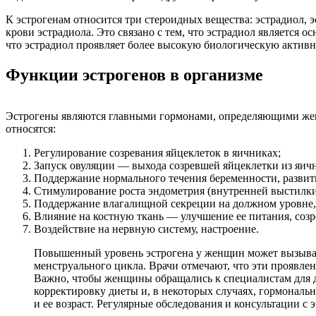
К эстрогенам относится три стероидных вещества: эстрадиол, 
крови эстрадиола. Это связано с тем, что эстрадиол является
что эстрадиол проявляет более высокую биологическую активн
Функции эстрогенов в организме
Эстрогены являются главными гормонами, определяющими женс
относятся:
Регулирование созревания яйцеклеток в яичниках;
Запуск овуляции — выхода созревшей яйцеклетки из яичн
Поддержание нормального течения беременности, развити
Стимулирование роста эндометрия (внутренней выстилки
Поддержание влагалищной секреции на должном уровне,
Влияние на костную ткань — улучшение ее питания, созр
Воздействие на нервную систему, настроение.
Повышенный уровень эстрогена у женщин может вызывать
менструального цикла. Врачи отмечают, что эти проявле
Важно, чтобы женщины обращались к специалистам для д
корректировку диеты и, в некоторых случаях, гормонал
и ее возраст. Регулярные обследования и консультации 