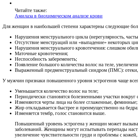
Читайте также:
Амилаза в биохимическом анализе крови
Для женщин в наибольшей степени характерны следующие бо
Нарушения менструального цикла (нерегулярность, часты
Отсутствие менструаций или «выпадение» некоторых ци
Нарушения менструального кровотечения: слишком обильн
Маточные кровотечения;
Неспособность забеременеть;
Появление большого количества волос на теле, увеличени
Выраженный предменструальный синдром (ПМС): отеки, з
У мужчин признаки повышенного уровня эстрогенов чаще всег
Уменьшается количество волос на теле;
Периодически становятся болезненными участки вокруг с
Изменяются черты лица на более сглаженные, феминные;
Жир откладывается быстрее и преимущественно на бедра
Изменяется тембр, голос становится выше.
Повышенный уровень эстрогена у женщин может вызыват
заболеваний. Женщины могут испытывать перепады настр
увеличение чувствительности груди и проблемы с кожей, 