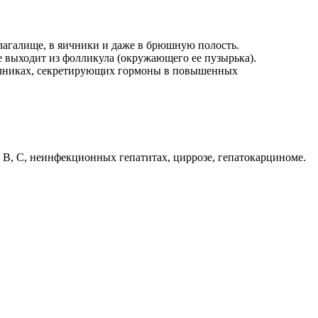
лагалище, в яичники и даже в брюшную полость.
е выходит из фолликула (окружающего ее пузырька).
ичниках, секретирующих гормоны в повышенных
В, С, неинфекционных гепатитах, циррозе, гепатокарциноме.