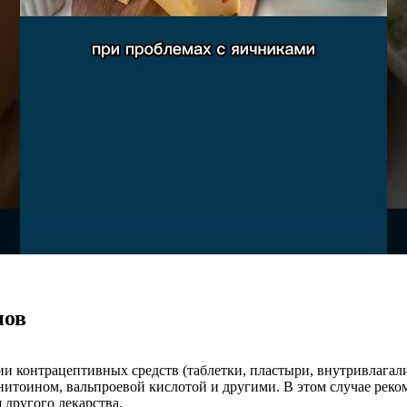
нов
 контрацептивных средств (таблетки, пластыри, внутривлагалищ
тоином, вальпроевой кислотой и другими. В этом случае рекоме
 другого лекарства.