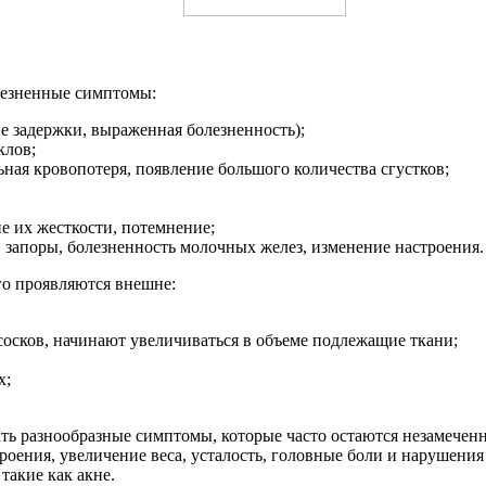
лезненные симптомы:
е задержки, выраженная болезненность);
клов;
ая кровопотеря, появление большого количества сгустков;
е их жесткости, потемнение;
апоры, болезненность молочных желез, изменение настроения.
о проявляются внешне:
осков, начинают увеличиваться в объеме подлежащие ткани;
х;
ь разнообразные симптомы, которые часто остаются незамечен
оения, увеличение веса, усталость, головные боли и нарушения
такие как акне.