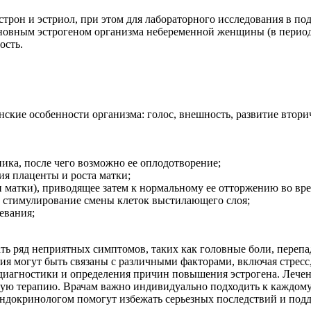
эстрон и эстриол, при этом для лабораторного исследования в п
 основным эстрогеном организма небеременной женщины (в период
ость.
кие особенности организма: голос, внешность, развитие втори
ика, после чего возможно ее оплодотворение;
я плаценты и роста матки;
 матки), приводящее затем к нормальному ее отторжению во вр
 стимулирование смены клеток выстилающего слоя;
евания;
 ряд неприятных симптомов, таких как головные боли, перепад
ния могут быть связаны с различными факторами, включая стрес
иагностики и определения причин повышения эстрогена. Лечен
ьную терапию. Врачам важно индивидуально подходить к каждому
с эндокринологом помогут избежать серьезных последствий и по