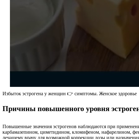
Избыток эстрогена у женщин 👉 симптомы. Женское здоровье
Причины повышенного уровня эстроге
Повышенные значения эстрогенов наблюдаются при применении
карбамазепином, циметидином, кломифеном, нафарелином, фени
лечащему врачу для возможной коррекции дозы или назначения