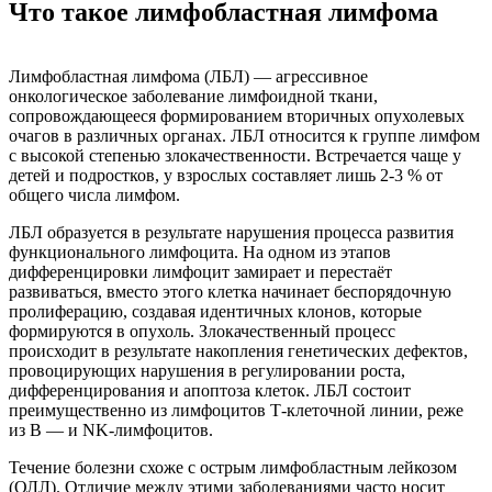
Что такое лимфобластная лимфома
Лимфобластная лимфома (ЛБЛ) — агрессивное
онкологическое заболевание лимфоидной ткани,
сопровождающееся формированием вторичных опухолевых
очагов в различных органах. ЛБЛ относится к группе лимфом
с высокой степенью злокачественности. Встречается чаще у
детей и подростков, у взрослых составляет лишь 2-3 % от
общего числа лимфом.
ЛБЛ образуется в результате нарушения процесса развития
функционального лимфоцита. На одном из этапов
дифференцировки лимфоцит замирает и перестаёт
развиваться, вместо этого клетка начинает беспорядочную
пролиферацию, создавая идентичных клонов, которые
формируются в опухоль. Злокачественный процесс
происходит в результате накопления генетических дефектов,
провоцирующих нарушения в регулировании роста,
дифференцирования и апоптоза клеток. ЛБЛ состоит
преимущественно из лимфоцитов Т-клеточной линии, реже
из В — и NK-лимфоцитов.
Течение болезни схоже с острым лимфобластным лейкозом
(ОЛЛ). Отличие между этими заболеваниями часто носит