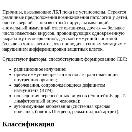
Причины, вызывающие ЛБЛ пока не установлены. Строятся
различные предположения возникновения патологии у детей,
одна из версий — неизвестный вирус, вызывающий
аномальный иммунный ответ организма, другая — большое
число известных вирусов, провоцирующих одновременную
выработку несовершенной, детской иммунной системой
большого числа антител, что приводит к генным мутациям с
нарушением дифференцировки защитных клеток.
Существуют факторы, способствующих формированию ЛБЛ:
радиационное излучение;
приём иммунодепрессантов после трансплантации
внутренних органов;
заболевания, сопровождающиеся дефицитом
иммунитета (ВИЧ);
последствия перенесённых вирусов (Эпштейн-Барр, Т-
лимфотропный вирус человека);
аутоиммунные заболевания (системная красная
волчанка, болезнь Шегрена, ревматоидный артрит).
Классификация