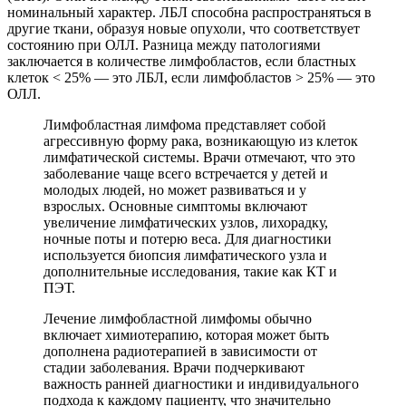
номинальный характер. ЛБЛ способна распространяться в
другие ткани, образуя новые опухоли, что соответствует
состоянию при ОЛЛ. Разница между патологиями
заключается в количестве лимфобластов, если бластных
клеток < 25% — это ЛБЛ, если лимфобластов > 25% — это
ОЛЛ.
Лимфобластная лимфома представляет собой
агрессивную форму рака, возникающую из клеток
лимфатической системы. Врачи отмечают, что это
заболевание чаще всего встречается у детей и
молодых людей, но может развиваться и у
взрослых. Основные симптомы включают
увеличение лимфатических узлов, лихорадку,
ночные поты и потерю веса. Для диагностики
используется биопсия лимфатического узла и
дополнительные исследования, такие как КТ и
ПЭТ.
Лечение лимфобластной лимфомы обычно
включает химиотерапию, которая может быть
дополнена радиотерапией в зависимости от
стадии заболевания. Врачи подчеркивают
важность ранней диагностики и индивидуального
подхода к каждому пациенту, что значительно