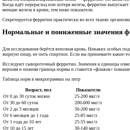
Когда идёт перерасход или потеря железа, ферритин выпускает 
меньше железа в крови, тем ниже показатели.
Секретируется ферритин практически во всех тканях организма.
Нормальные и пониженные значения ф
Для исследования берётся венозная кровь. Никаких особых под
жирную пищу, не пить спиртное. Если вы принимаете какие-то 
Исследуют сывороточный ферритин. Значения и единицы измерен
верхняя и нижняя граница нормы и ставится «флажок» повыш
Таблица норм в микрограммах на литр
Возраст, пол
Показатели
От 0 до 30 суток жизни
25-200 мкг/л
От 30 до 60 суток
200-600 мкг/л
От 2 до 5 месяцев
50-200 мкг/л
От 6 месяцев до 1 года
25-85 мкг/л
От 1 года до 10 лет
25-55 мкг/л
От 10 до 15 лет
30-140 мкг/л