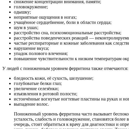
снижение концентрации внимания, памяти;
головокружение;
одышку;
неприятные ощущения в ногах;
учащённое сердцебиение, боли в области сердца;
шум в ушах;
расстройство сна, психоэмоциональные расстройства;
расстройства поведенческих реакций — неконтролируемы
частые респираторные и кожные заболевания как следст
нарушение вкуса;
упадок полового влечения;
повышение чувствительности к низким температурам ок
У людей с пониженным уровнем ферритина также отмечаются:
бледность кожи, её сухость, шелушение;
голубоватые белки глаз;
увеличение селезёнки;
изъязвления в ротовой полости;
истончённые вогнутые ногтевые пластины на руках и ног
выпадение волос.
Пониженный уровень ферритина часто вызывает беспокойс
усталость, слабость и головокружение, становятся боле
очередь, стоит обратиться к врачу для диагностики и оп