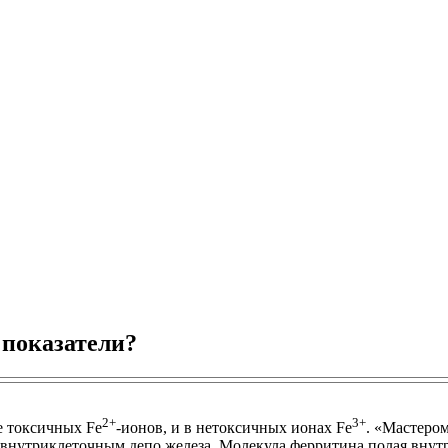
 показатели?
2+
3+
е токсичных Fe
-ионов, и в нетоксичных ионах Fe
. «Мастеро
внутриклеточным депо железа. Молекула ферритина полая внутр