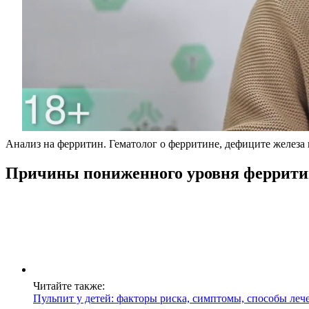
Анализ на ферритин. Гематолог о ферритине, дефиците железа
Причины пониженного уровня феррити
Читайте также:
Пульпит у детей: факторы риска, симптомы, способы леч