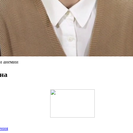
 и анемии
на
ения