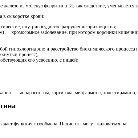
 железо из молекул ферритина. И, как следствие, уменьшается к
 в сыворотке крови:
тические, внутрисосудистое разрушение эритроцитов;
зм) — хромосомное заболевание, при котором ворсинки кишеч
обой гипохлоргидрию и расстройство биохимического процесса п
кнутый процесс);
собствующих его усвоению, с пищей;
карств — аспарагиназы, кортизола, метфармина, холестирамина,
тина
традает функция газообмена. Пациенты могут жаловаться на: