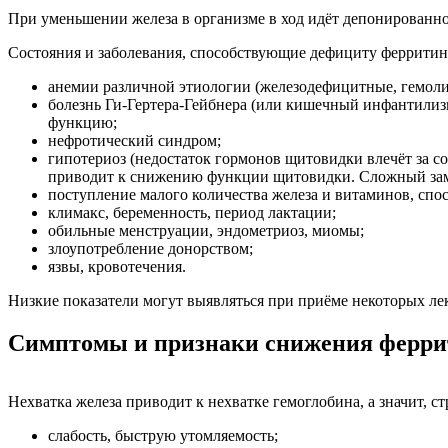
При уменьшении железа в организме в ход идёт депонированное
Состояния и заболевания, способствующие дефициту ферритина
анемии различной этиологии (железодефицитные, гемоли
болезнь Ги-Гертера-Гейбнера (или кишечный инфантили
функцию;
нефротический синдром;
гипотериоз (недостаток гормонов щитовидки влечёт за с
приводит к снижению функции щитовидки. Сложный зам
поступление малого количества железа и витаминов, спо
климакс, беременность, период лактации;
обильные менструации, эндометриоз, миомы;
злоупотребление донорством;
язвы, кровотечения.
Низкие показатели могут выявляться при приёме некоторых ле
Симптомы и признаки снижения ферри
Нехватка железа приводит к нехватке гемоглобина, а значит, с
слабость, быструю утомляемость;