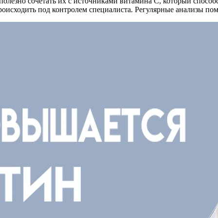
 полезно сочетать их с источниками витамина C, который способ
происходить под контролем специалиста. Регулярные анализы по