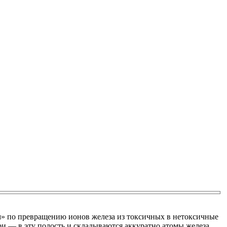
м» по превращению ионов железа из токсичных в нетоксичные
и — в эту полость и складываются аккуратно атомы железа.