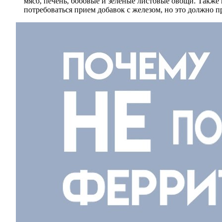
мясо, печень, бобовые и зеленые листовые овощи. Также
потребоваться прием добавок с железом, но это должно 