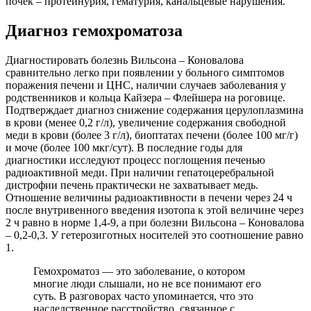
почек – протеинурия, гематурия, канальцевые нарушения.
Диагноз гемохроматоза
Диагностировать болезнь Вильсона – Коновалова
сравнительно легко при появлении у больного симптомов
поражения печени и ЦНС, наличии случаев заболевания у
родственников и кольца Кайзера – Флейшера на роговице.
Подтверждает диагноз снижение содержания церулоплазмина
в крови (менее 0,2 г/л), увеличение содержания свободной
меди в крови (более 3 г/л), биоптатах печени (более 100 мг/г)
и моче (более 100 мкг/сут). В последние годы для
диагностики исследуют процесс поглощения печенью
радиоактивной меди. При наличии гепатоцеребральной
дистрофии печень практически не захватывает медь.
Отношение величины радиоактивности в печени через 24 ч
после внутривенного введения изотопа к этой величине через
2 ч равно в норме 1,4-9, а при болезни Вильсона – Коновалова
– 0,2-0,3. У гетерозиготных носителей это соотношение равно
1.
Гемохроматоз — это заболевание, о котором
многие люди слышали, но не все понимают его
суть. В разговорах часто упоминается, что это
наследственное расстройство, связанное с