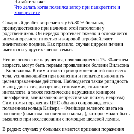
Читайте также:
Что делать когда появился запор при панкреатите и
холецистите
Сахарный диабет встречается у 65-80 % больных,
преимущественно при наличии этой патологии у
родственников. Он нередко протекает тяжело и осложняется
инсулинорезистентностью и жировой атрофией.ляют
значительно позднее. Как правило, случаи цирроза печени
имеются и у других членов семьи.
Неврологические нарушения, появляющиеся в 15- 30-летнем
возрасте, могут быть первым проявлением болезни Вильсона
– Коновалова. К ним относят тремор конечностей или всего
тела, усиливающийся при волнении и попытке выполнить
целенаправленные действия. Наблюдается также ригидность
мышц, дисфагия, дизартрия, гипомимия, снижение
интеллекта, а также психические нарушения (синдром
шизофрении, маниакально-депрессивный психоз, неврозы).
Симптомы поражения ЦНС обычно сопровождаются
появлением кольца Кайзера – Флейшера зеленого цвета на
роговице (симптом роговичного кольца), которое может быть
выявлено при исследовании с помощью щелевой лампы.
В редких случаях у больных имеются признаки поражения