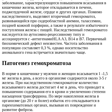
заболевание, характеризующееся повышением всасывания в
кишечнике железа, которое откладывается в печени,
поджелудочной железе, сердце и других органах. Помимо
наследственного, выделяют вторичный гемохроматоз,
развивающийся при сидеробластной анемии, талассемии,
поздней кожной порфирии, а также в результате избыточного
поступления железа с пищей. Наследственный гемохроматоз
наследуется по аутосомно-рецессивному типу и
ассоциируется с -антигенамиHLA A3, В14 и В7. Первичный
биохимический дефект неизвестен. Частота заболевания в
популяции составляет 0,3 %, однако носительство
аномального гена встречается значительно чаще.
Патогенез гемохроматоза
В норме в кишечнике у мужчин и женщин всасывается 1 -1,5
мг железа в день, а всего в организме содержится около 3-5 г
железа. При наследственном гемохроматозе количество
всасываемого железа достигает 4 мг в день, что приводит к
повышению содержания его в крови и увеличению степени
насыщения трансферрина. По мере накопления железа в
организме (до 20 г и более) избыток его откладывается в
паренхиматозных органах, вызывая их повреждение и
развитие фиброза.