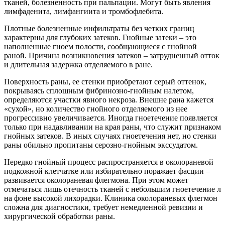
тканей, болезненность при пальпации. Могут быть явления
лимфаденита, лимфангиита и тромбофлебита.
Плотные болезненные инфильтраты без четких границ
характерны для глубоких затеков. Гнойные затеки – это
наполненные гноем полости, сообщающиеся с гнойной
раной. Причина возникновения затеков – затрудненный отток
и длительная задержка отделяемого в ране.
Поверхность раны, ее стенки приобретают серый оттенок,
покрываясь сплошным фибринозно-гнойным налетом,
определяются участки явного некроза. Внешне рана кажется
«сухой», но количество гнойного отделяемого из нее
прогрессивно увеличивается. Иногда гноетечение появляется
только при надавливании на края раны, что служит признаком
гнойных затеков. В иных случаях гноетечения нет, но стенки
раны обильно пропитаны серозно-гнойным экссудатом.
Нередко гнойный процесс распространяется в околораневой
подкожной клетчатке или избирательно поражает фасции –
развивается околораневая флегмона. При этом может
отмечаться лишь отечность тканей с небольшим гноетечение л
на фоне высокой лихорадки. Клиника околораневых флегмон
сложна для диагностики, требует немедленной ревизии и
хирургической обработки раны.