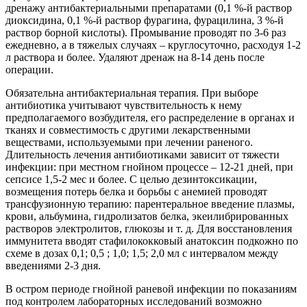
дренажу антибактериальными препаратами (0,1 %-й раствор
диоксидина, 0,1 %-й раствор фурагина, фурацилина, 3 %-й
раствор борной кислоты). Промывание проводят по 3-6 раз
ежедневно, а в тяжелых случаях – круглосуточно, расходуя 1-2
л раствора и более. Удаляют дренаж на 8-14 день после
операции.
Обязательна антибактериальная терапия. При выборе
антибиотика учитывают чувствительность к нему
предполагаемого возбудителя, его распределение в органах и
тканях и совместимость с другими лекарственными
веществами, используемыми при лечении раненого.
Длительность лечения антибиотиками зависит от тяжести
инфекции: при местном гнойном процессе – 12-21 дней, при
сепсисе 1,5-2 мес и более. С целью дезинтоксикации,
возмещения потерь белка и борьбы с анемией проводят
трансфузионную терапию: парентеральное введение плазмы,
крови, альбумина, гидролизатов белка, экеилибрированных
растворов электролитов, глюкозы и т. д. Для восстановления
иммунитета вводят стафилококковый анатоксин подкожно по
схеме в дозах 0,1; 0,5 ; 1,0; 1,5; 2,0 мл с интервалом между
введениями 2-3 дня.
В остром периоде гнойной раневой инфекции по показаниям
под контролем лабораторных исследований возможно