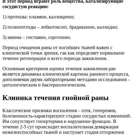
В этот период играют роль вещества, катализирующие
сосудистую реакцию:
1) протеазы: плазмин, калликреин;
2) полипептиды – лейкотоксип, брадикинин, каллидин;
3) амины – гистамин, серотонин.
Период очищения раны от погибших тканей важен с
клинической точки зрения, гак как определяет нормальное
течение регенерации и всего периода заживления.
Основным критерием оценки течения заживления ран
является динамика клинической картины раневого процесса,
дополняемая двумя лабораторными методами исследования –
цитологическим и бактериологическим.
Клиника течения гнойной раны
Классические признаки воспаления – отек, гиперемия,
болезненность-характеризуют стадию сосудистых изменений.
Им сопутствует гипертермия и нарушение функции. В
течение 2-5 сут происходит воспалительная демаркация
нежизнеспособных тканей и наступает стадия отторжения