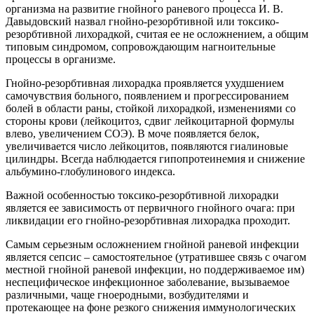
организма на развитие гнойного раневого процесса И. В.
Давыдовский назвал гнойно-резорбтивной или токсико-
резорбтивной лихорадкой, считая ее не осложнением, а общим
типовым синдромом, сопровождающим нагноительные
процессы в организме.
Гнойно-резорбтивная лихорадка проявляется ухудшением
самочувствия больного, появлением и прогрессированием
болей в области раны, стойкой лихорадкой, изменениями со
стороны крови (лейкоцитоз, сдвиг лейкоцитарной формулы
влево, увеличением СОЭ). В моче появляется белок,
увеличивается число лейкоцитов, появляются гиалиновые
цилиндры. Всегда наблюдается гипопротеинемия и снижение
альбумино-глобулинового индекса.
Важной особенностью токсико-резорбтивной лихорадки
является ее зависимость от первичного гнойного очага: при
ликвидации его гнойно-резорбтивная лихорадка проходит.
Самым серьезным осложнением гнойной раневой инфекции
является сепсис – самостоятельное (утратившее связь с очагом
местной гнойной раневой инфекции, но поддерживаемое им)
неспецифическое инфекционное заболевание, вызываемое
различными, чаще гноеродными, возбудителями и
протекающее на фоне резкого снижения иммунологических