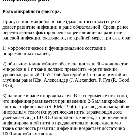
Роль микробного фактора.
Присутствие микробов в ране (даже патогенных) еще не
делает развитие инфекции в ране обязательной. Среди ранее
перечисленных факторов решающее влияние на развитие
раневой инфекции оказывают, по крайней мере, три фактора:
1) морфологическое и функциональное состояние
поврежденных тканей;
2) обильность микробного обсеменения тканей – количество
микробов в 1 г ткани должно превысить «критический
уровень», равный 10в5-10в6 бактерий в 1 г ткани, взятой из
глубины раны [Дж. Александер (J. Alexander), Р. Гуд (R. Good,
1974]
3) наличие в ране инородных тел. В эксперименте показано,
что инфекция развивается при введении 2-5 мл микробных
клеток стафилококка (S. Elek, 1956). При введении микробов с
инородным телом (хирургическая нить) заражающая доза
уменьшается до 10 ООО микробных клеток, а при введении
инфицированной нити в предварительно поврежденную
ткань опасность развития инфекции возрастает достаточно
1000 микробных клеток.