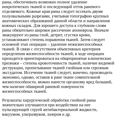
раны, обеспечивать возможно полное удаление
некротических тканей и последующий отток раневого
отделяемого. Кожные края раны следует иссекать двумя
полуовальными разрезами, учитывая топографию крупных
анатомических образований данной области и направления
кожных складок. Для хорошего доступа к глубоким слоям
раны обязательно широкое рассечение апоневроза. Вначале
эвакуируют из раны гной, детрит, сгустки крови,
устанавливают степень поражения тканей. Затем следует
основной этап операции – удаление нежизнеспособных
тканей. В связи с отсутствием объективных критериев
определения жизнеспособности тканей, в ходе операции
приходится ориентироваться на общепринятые клинические
признаки – степень кровоточивости тканей, наличие видимой
деструкции, пропитывание тканей гнойным или серозным
экссудатом. Иссечение тканей следует, конечно, производить
экономно, однако, оставив в ране ткани сомнительной
жизнеспособности, можно нанести организму вред больший,
чем наличие обширной раневой поверхности
жизнеспособных тканей.
Результаты хирургической обработки гнойной раны
значительно улучшаются при воздействии на нее
пульсирующей струей антибактериальной жидкости,
вакуумом, ультразвуком, лазером и др.