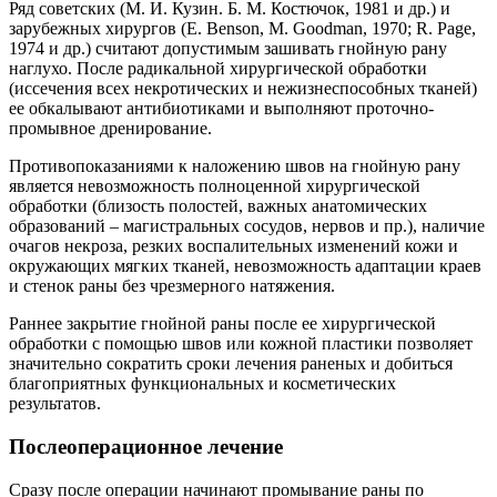
Ряд советских (М. И. Кузин. Б. М. Костючок, 1981 и др.) и
зарубежных хирургов (Е. Benson, М. Goodman, 1970; R. Page,
1974 и др.) считают допустимым зашивать гнойную рану
наглухо. После радикальной хирургической обработки
(иссечения всех некротических и нежизнеспособных тканей)
ее обкалывают антибиотиками и выполняют проточно-
промывное дренирование.
Противопоказаниями к наложению швов на гнойную рану
является невозможность полноценной хирургической
обработки (близость полостей, важных анатомических
образований – магистральных сосудов, нервов и пр.), наличие
очагов некроза, резких воспалительных изменений кожи и
окружающих мягких тканей, невозможность адаптации краев
и стенок раны без чрезмерного натяжения.
Раннее закрытие гнойной раны после ее хирургической
обработки с помощью швов или кожной пластики позволяет
значительно сократить сроки лечения раненых и добиться
благоприятных функциональных и косметических
результатов.
Послеоперационное лечение
Сразу после операции начинают промывание раны по