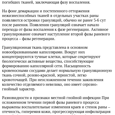
погибших тканей, заключающая фазу воспаления.
На фоне демаркации и постепенного отторжения
нежизнеспособных тканей в отдельных участках раны
появляются островки грануляций, обычно не ранее 5-6 сут
после ранения. Появления грануляций означает начало
перехода от фазы воспаления к фазе регенерации. Активное
гранулирование означает наступление второй фазы раневого
процесса – фазы регенерации.
Грануляционная ткань представлена в основном
новообразованными капиллярами. Вокруг них
концентрируются тучные клетки, которые секретируют
биологически активные вещества, способствующие
формированию капиллярной сети. Насыщенность
кровеносными сосудами делает нормальную грануляционную
ткань сочной, розово-красной, зернистой, легко
кровоточащей. При неосложненном течении заживления
количество отделяемого невелико, оно имеет серозно-
гнойный характер.
Разновидности и признаки местной гнойной инфекции При
осложненном течении первой фазы раневого процесса
выражены воспалительные изменения краев и стенок раны –
отечность, гиперемия кожи, прогрессирующая инфильтрация