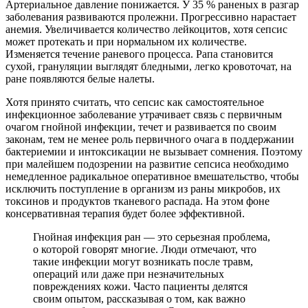
Артериальное давление понижается. У 35 % раненых в разгар
заболевания развиваются пролежни. Прогрессивно нарастает
анемия. Увеличивается количество лейкоцитов, хотя сепсис
может протекать и при нормальном их количестве.
Изменяется течение раневого процесса. Рапа становится
сухой, грануляции выглядят бледными, легко кровоточат, на
ране появляются белые налеты.
Хотя принято считать, что сепсис как самостоятельное
инфекционное заболевание утрачивает связь с первичным
очагом гнойной инфекции, течет и развивается по своим
законам, тем не менее роль первичного очага в поддержании
бактериемии и интоксикации не вызывает сомнения. Поэтому
при малейшем подозрении на развитие сепсиса необходимо
немедленное радикальное оперативное вмешательство, чтобы
исключить поступление в организм из раны микробов, их
токсинов и продуктов тканевого распада. На этом фоне
консервативная терапия будет более эффективной.
Гнойная инфекция ран — это серьезная проблема,
о которой говорят многие. Люди отмечают, что
такие инфекции могут возникать после травм,
операций или даже при незначительных
повреждениях кожи. Часто пациенты делятся
своим опытом, рассказывая о том, как важно