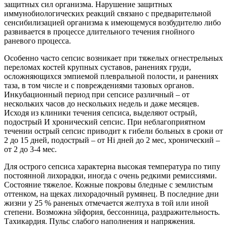
защитных сил организма. Нарушение защитных
иммунобиологических реакций связано с предварительной
сенсибилизацией организма к имеющемуся возбудителю либо
развивается в процессе длительного течения гнойного
раневого процесса.
Особенно часто сепсис возникает при тяжелых огнестрельных
переломах костей крупных суставов, ранениях груди,
осложняющихся эмпиемой плевральной полости, и ранениях
таза, в том числе и с повреждениями тазовых органов.
Инкубационный период при сепсисе различный – от
нескольких часов до нескольких недель и даже месяцев.
Исходя из клиники течения сепсиса, выделяют острый,
подострый И хронический сепсис. При неблагоприятном
течении острый сепсис приводит к гибели больных в сроки от
2 до 15 дней, подострый – от Hi дней до 2 мес, хронический –
от 2 до 3-4 мес.
Для острого сепсиса характерна высокая температура по типу
постоянной лихорадки, иногда с очень редкими ремиссиями.
Состояние тяжелое. Кожные покровы бледные с землистым
оттенком, на щеках лихорадочный румянец. В последние дни
жизни у 25 % раненых отмечается желтуха в той или иной
степени. Возможна эйфория, бессонница, раздражительность.
Тахикардия. Пульс слабого наполнения и напряжения.