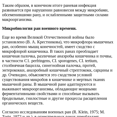
Таким образом, в конечном итоге раневая инфекция
развивается при нарушении равновесия между микробами,
обсеменившими рану, и ослабленными защитными силами
макроорганизма.
Микробиология ран военного времени.
Еще во время Великой Отечественной войны было
установлено (В. А. Крестникова), что микрофлора мышечных
ран, особенно мышц конечностей, имеет сходство с
микрофлорой кишечника. В таких ранах преобладает
кишечная палочка, различные анаэробы кишечника и почвы,
в частности С1. perfringens, CI. sporogenes, CI. tertium,
столбнячная бацилла, синегнойная палочка, протей,
энтерококки, анаэробный кишечный стрептококк, сарцины и
др. Очевидно, объясняется это сходством условий
существования микробов в кишечнике и мертвых тканях
мышечной раны. В мышечной ране адаптируются и
выживают микроорганизмы, обладающие мощными
ферментативными свойствами и способные вызывать
бродильные, гнилостные и другие процессы расщепления
органических веществ.
Согласно исследованиям военных ран (R. Klein, 1975; М.
Torig, 1972 и др.), в огнестрельных ранах преобладает