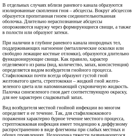
В отдельных случаях вблизи раневого канала образуются
изолированные скопления гноя – абсцессы. Вокруг абсцессов
образуется пропитанная гноем соединительнотканная
оболочка. Длительно нераспознанные абсцессы
опорожняются наружу через формирующиеся свищи, а также
в полости или образуют затеки.
При наличии в глубине раневого канала инородных тел,
поддерживающих нагноение (металлические осколки или
свободно лежащие костные отломки), образуются длительно
функционирующие свищи. Как правило, характер
отделяемого из раны (вид, количество, запах, консистенция)
определяется видом возбудителя гнойного процесса.
Стафилококки почти всегда образуют густой гной
желтоватого цвета, стрептококки – жидкий гной желто-
зеленого цвета или напоминающий сукровичную жидкость.
Палочка синезеленого гноя дает соответствующую окраску,
для нее характерен сладковатый запах.
Вид возбудителя местной гнойной инфекции во многом
определяет и ее течение. Так, для стафилококкового
поражения характерно бурное течение местного процесса,
стрептококковая инфекция имеет тенденцию к диффузному
распространению в виде флегмоны при слабых местных и
общих проявлениях. Недооценка тяжести развивающегося