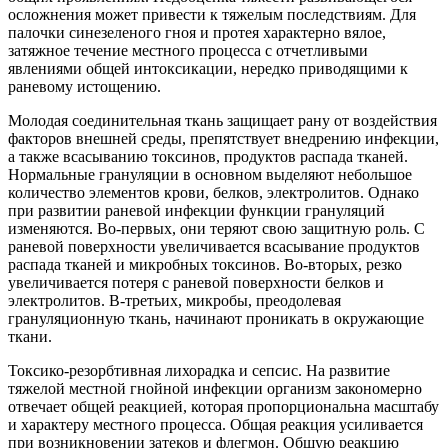
осложнения может привести к тяжелым последствиям. Для
палочки синезеленого гноя и протея характерно вялое,
затяжное течение местного процесса с отчетливыми
явлениями общей интоксикации, нередко приводящими к
раневому истощению.
Молодая соединительная ткань защищает рану от воздействия
факторов внешней среды, препятствует внедрению инфекции,
а также всасыванию токсинов, продуктов распада тканей.
Нормальные грануляции в основном выделяют небольшое
количество элементов крови, белков, электролитов. Однако
при развитии раневой инфекции функции грануляций
изменяются. Во-первых, они теряют свою защитную роль. С
раневой поверхности увеличивается всасывание продуктов
распада тканей и микробных токсинов. Во-вторых, резко
увеличивается потеря с раневой поверхности белков и
электролитов. В-третьих, микробы, преодолевая
грануляционную ткань, начинают проникать в окружающие
ткани.
Токсико-резорбтивная лихорадка и сепсис. На развитие
тяжелой местной гнойной инфекции организм закономерно
отвечает общей реакцией, которая пропорциональна масштабу
и характеру местного процесса. Общая реакция усиливается
при возникновении затеков и флегмон. Общую реакцию