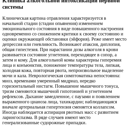
Клиника алкогольной интоксикации нервной
системы
Клиническая картина отравления характеризуется в
начальной стадии (стадии опьянения) изменением
эмоционального состояния в виде повышенного настроения
одновременно со снижением критики к своему состоянию и
оценки окружающей обстановки (эйфория). Реже имеет место
депрессия или гневливость. Возникают атаксия, диплопия,
общая гипестезия. При нарастании дозы алкоголя в крови
развивается состояние угнетения, переходящее в сопор, а
затем и кому. Для алкогольной комы характерны гиперемия
лица и конъюнктив, понижение температуры тела, липкая,
холодная кожа, повторная рвота, непроизвольное выделение
мочи и кала. Неврологическая симптоматика непостоянна:
миоз, временами умеренный мидриаз, нередко
горизонтальный нистагм. Повышение мышечного тонуса,
тризм сменяются мышечной гипотонией и угнетением
рефлексов. Дыхание замедленное, с паузами и появлением
выраженного цианоза лица, тахикардии; наблюдающаяся
вначале артериальная гипертензия сменяется коллапсом.
Иногда наблюдается аспирация рвотных масс с развитием
ларингоспазма. В ряде случаев имеют место
генерализованные судорожные припадки.