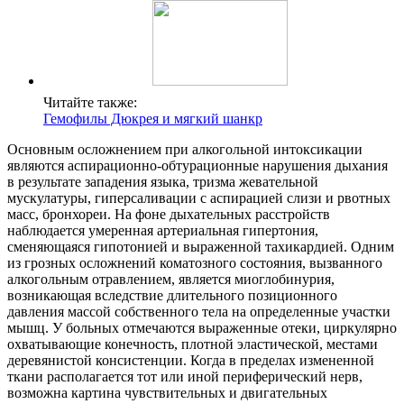
Читайте также:
Гемофилы Дюкрея и мягкий шанкр
Основным осложнением при алкогольной интоксикации
являются аспирационно-обтурационные нарушения дыхания
в результате западения языка, тризма жевательной
мускулатуры, гиперсаливации с аспирацией слизи и рвотных
масс, бронхореи. На фоне дыхательных расстройств
наблюдается умеренная артериальная гипертония,
сменяющаяся гипотонией и выраженной тахикардией. Одним
из грозных осложнений коматозного состояния, вызванного
алкогольным отравлением, является миоглобинурия,
возникающая вследствие длительного позиционного
давления массой собственного тела на определенные участки
мышц. У больных отмечаются выраженные отеки, циркулярно
охватывающие конечность, плотной эластической, местами
деревянистой консистенции. Когда в пределах измененной
ткани располагается тот или иной периферический нерв,
возможна картина чувствительных и двигательных