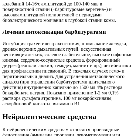
колебаний 14-16/с амплитудой до 100-140 мкв в
поверхностной стадии («барбитуровые веретена») и
высокоамплитудной полиритмией с периодами
биоэлектрического молчания в глубокой стадии комы.
Лечение интоксикации барбитуратами
Интубация трахеи или трахеостомия, промывание желудка,
дренаж верхних дыхательных путей, искусственная
вентиляция легких, солевое слабительное, высокие сифонные
клизмы, сердечно-сосудистые средства, форсированный
диурез (реополиглюкин, гемодез, маннит и др.), антибиотики
для профилактики пневмоний. В тяжелых случаях гемо- и
перитонеальный диализ. Для устранения метаболического
ацидоза (при отравлении барбитуратами длительного
действия) внутривенно капельно до 1500 мл 4% раствора
бикарбоната натрия. Показано применение 1-2 мл 0,1%
раствора сульфата атропина, 100 мг кокарбоксилазы,
аскорбиновой кислоты, витамина B1.
Нейролептические средства
К нейролептическим средствам относятся производные
фенотиазина (аминазин, пропазин, левомепромазин или