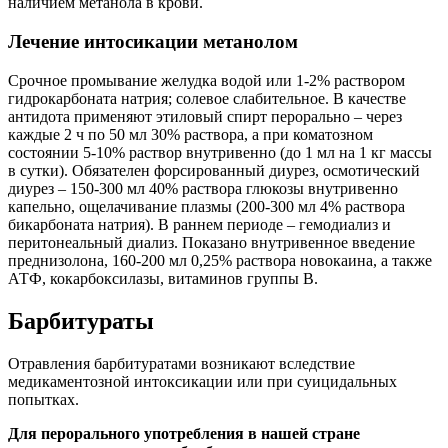
наличием метанола в крови.
Лечение интосикации метанолом
Срочное промывание желудка водой или 1-2% раствором
гидрокарбоната натрия; солевое слабительное. В качестве
антидота применяют этиловый спирт перорально – через
каждые 2 ч по 50 мл 30% раствора, а при коматозном
состоянии 5-10% раствор внутривенно (до 1 мл на 1 кг массы
в сутки). Обязателен форсированный диурез, осмотический
диурез – 150-300 мл 40% раствора глюкозы внутривенно
капельно, ощелачивание плазмы (200-300 мл 4% раствора
бикарбоната натрия). В раннем периоде – гемодиализ и
перитонеальный диализ. Показано внутривенное введение
преднизолона, 160-200 мл 0,25% раствора новокаина, а также
АТФ, кокарбоксилазы, витаминов группы В.
Барбитураты
Отравления барбитуратами возникают вследствие
медикаментозной интоксикации или при суицидальных
попытках.
Для перорального употребления в нашей стране