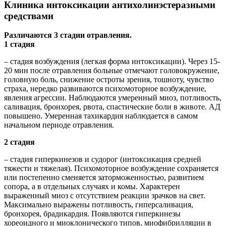
Клиника интоксикации антихолинэстеразными
средствами
Различаются 3 стадии отравления.
1 стадия
– стадия возбуждения (легкая форма интоксикации). Через 15-
20 мин после отравления больные отмечают головокружение,
головную боль, снижение остроты зрения, тошноту, чувство
страха, нередко развиваются психомоторное возбуждение,
явления агрессии. Наблюдаются умеренный миоз, потливость,
саливация, бронхорея, рвота, спастические боли в животе. АД
повышено. Умеренная тахикардия наблюдается в самом
начальном периоде отравления.
2 стадия
– стадия гиперкинезов и судорог (интоксикация средней
тяжести и тяжелая). Психомоторное возбуждение сохраняется
или постепенно сменяется заторможенностью, развитием
сопора, а в отдельных случаях и комы. Характерен
выраженный миоз с отсутствием реакции зрачков на свет.
Максимально выражены потливость, гнперсаливация,
бронхорея, брадикардия. Появляются гиперкинезы
хореоидного и миоклонического типов, миофибрилляции в