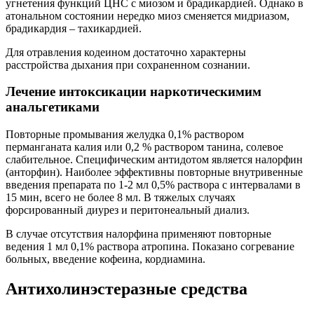
угнетения функций ЦНС с миозом и брадикардией. Однако в
атональном состоянии нередко миоз сменяется мидриазом,
брадикардия – тахикардией.
Для отравления кодеином достаточно характерны
расстройства дыхания при сохраненном сознании.
Лечение интоксикации наркотическимим
анальгетиками
Повторные промывания желудка 0,1% раствором
перманганата калия или 0,2 % раствором танина, солевое
слабительное. Специфическим антидотом является налорфин
(анторфин). Наиболее эффективны повторные внутривенные
введения препарата по 1-2 мл 0,5% раствора с интервалами в
15 мин, всего не более 8 мл. В тяжелых случаях
форсированный диурез и перитонеальный диализ.
В случае отсутствия налорфина применяют повторные
ведения 1 мл 0,1% раствора атропина. Показано согревание
больных, введение кофеина, кордиамина.
Антихолинэстеразные средства