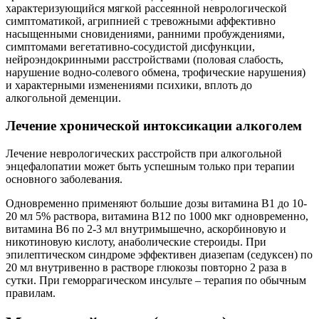
характеризующийся мягкой рассеянной неврологической
симптоматикой, агрипнией с тревожными аффективно
насыщенными сновидениями, ранними пробуждениями,
симптомами вегетативно-сосудистой дисфункции,
нейроэндокринными расстройствами (половая слабость,
нарушение водно-солевого обмена, трофические нарушения)
и характерными изменениями психики, вплоть до
алкогольной деменции.
Лечение хронической интоксикации алкоголем
Лечение неврологических расстройств при алкогольной
энцефалопатии может быть успешным только при терапии
основного заболевания.
Одновременно применяют большие дозы витамина B1 до 10-
20 мл 5% раствора, витамина В12 по 1000 мкг одновременно,
витамина В6 по 2-3 мл внутримышечно, аскорбиновую и
никотиновую кислоту, анаболические стероиды. При
эпилептическом синдроме эффективен диазепам (седуксен) по
20 мл внутривенно в растворе глюкозы повторно 2 раза в
сутки. При геморрагическом инсульте – терапия по обычным
правилам.