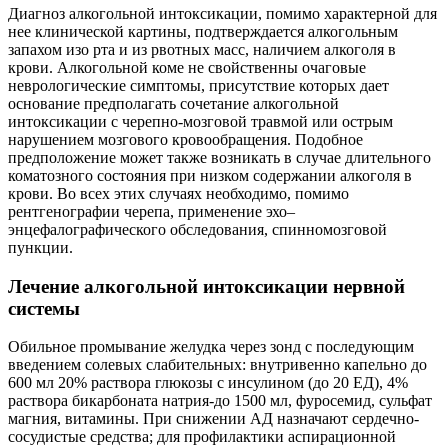
Диагноз алкогольной интоксикации, помимо характерной для
нее клинической картины, подтверждается алкогольным
запахом изо рта и из рвотных масс, наличием алкоголя в
крови. Алкогольной коме не свойственны очаговые
неврологические симптомы, присутствие которых дает
основание предполагать сочетание алкогольной
интоксикации с черепно-мозговой травмой или острым
нарушением мозгового кровообращения. Подобное
предположение может также возникать в случае длительного
коматозного состояния при низком содержании алкоголя в
крови. Во всех этих случаях необходимо, помимо
рентгенографии черепа, применение эхо–
энцефалографического обследования, спинномозговой
пункции.
Лечение алкогольной интоксикации нервной
системы
Обильное промывание желудка через зонд с последующим
введением солевых слабительных: внутривенно капельно до
600 мл 20% раствора глюкозы с инсулином (до 20 ЕД), 4%
раствора бикарбоната натрия-до 1500 мл, фуросемид, сульфат
магния, витамины. При снижении АД назначают сердечно-
сосудистые средства; для профилактики аспирационной