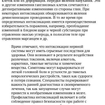
клеток или их деформация. Нередки явления набухания. Эти
и другие изменения ганглиозных клеток сочетаются с
дегенеративными изменениями со стороны глии. При
некоторых интоксикациях обнаруживаются явления
демиелинизации проводников. В то же время при
определенных интоксикациях имеется преимущественная
избирательность поражения, например, преобладание
изменений в бледном шаре и черной субстанции при
отравлении окисью углерода, в полосатом теле при
отравлении марганцем и др.
Врачи отмечают, что интоксикации нервной
системы могут иметь серьезные последствия для
здоровья. Они возникают в результате воздействия
различных токсинов, включая алкоголь,
наркотики, тяжелые металлы и химические
вещества. Симптомы могут варьироваться от
легкой головной боли и усталости до тяжелых
неврологических расстройств, таких как судороги
и потеря сознания. Специалисты подчеркивают
важность ранней диагностики и своевременного
лечения, так как запущенные случаи могут
привести к необратимым изменениям в мозге.
Профилактика интоксикаций включает в себя
соблюдение правил безопасности при работе с