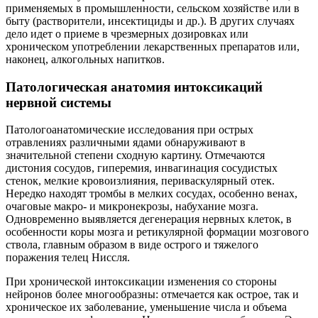
применяемых в промышленности, сельском хозяйстве или в
быту (растворители, инсектициды и др.). В других случаях
дело идет о приеме в чрезмерных дозировках или
хроническом употреблении лекарственных препаратов или,
наконец, алкогольных напитков.
Патологическая анатомия интоксикаций
нервной системы
Патологоанатомические исследования при острых
отравлениях различными ядами обнаруживают в
значительной степени сходную картину. Отмечаются
дистония сосудов, гиперемия, инвагинация сосудистых
стенок, мелкие кровоизлияния, периваскулярный отек.
Нередко находят тромбы в мелких сосудах, особенно венах,
очаговые макро- и микронекрозы, набухание мозга.
Одновременно выявляется дегенерация нервных клеток, в
особенности коры мозга и ретикулярной формации мозгового
ствола, главным образом в виде острого и тяжелого
поражения телец Ниссля.
При хронической интоксикации изменения со стороны
нейронов более многообразны: отмечается как острое, так и
хроническое их заболевание, уменьшение числа и объема