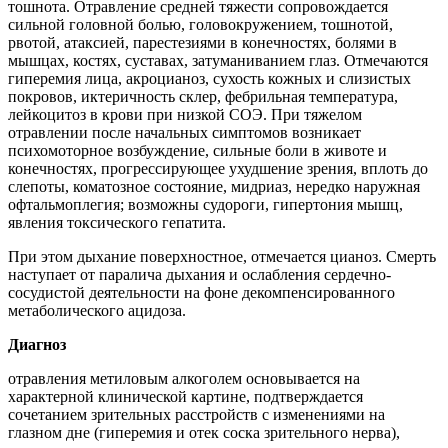
тошнота. Отравление средней тяжести сопровождается
сильной головной болью, головокружением, тошнотой,
рвотой, атаксией, парестезиями в конечностях, болями в
мышцах, костях, суставах, затуманиванием глаз. Отмечаются
гиперемия лица, акроцианоз, сухость кожных и слизистых
покровов, иктеричность склер, фебрильная температура,
лейкоцитоз в крови при низкой СОЭ. При тяжелом
отравлении после начальных симптомов возникает
психомоторное возбуждение, сильные боли в животе и
конечностях, прогрессирующее ухудшение зрения, вплоть до
слепоты, коматозное состояние, мидриаз, нередко наружная
офтальмоплегия; возможны судороги, гипертония мышц,
явления токсического гепатита.
При этом дыхание поверхностное, отмечается цианоз. Смерть
наступает от паралича дыхания и ослабления сердечно-
сосудистой деятельности на фоне декомпенсированного
метаболического ацидоза.
Диагноз
отравления метиловым алкоголем основывается на
характерной клинической картине, подтверждается
сочетанием зрительных расстройств с изменениями на
глазном дне (гиперемия и отек соска зрительного нерва),