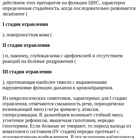
действием этих препаратов на функции ЦНС, характерна
определенная стадийность, когда последовательно развивается
засыпание (
I стадия отравления
), поверхностная кома (
II стадия отравления
) и, наконец, глубокая кома с арефлексией и отсутствием
реакций на болевые раздражения (
III стадия отравления
), протекающая наиболее тяжело с выраженными
нарушениями функции дыхания и кровообращения.
Из неврологических симптомов, характерных для I стадии
отравления, отмечаются смазанность речи, периодически
возникающий миоз («игра зрачков»), атаксия,
гиперсаливация. В дальнейшем возникает стойкий миоз,
угнетение рефлексов, мышечная гипотония, нередко
гипотермия. Если больные не умирают, то период выхода из
коматозного состояния (IV стадия) нередко протекает с
психомоторным возбуждением. В последующем наблюдаются