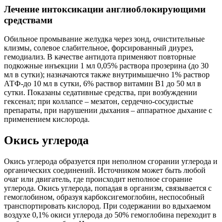
Лечение интоксикации англиоблокирующими
средствами
Обильное промывание желудка через зонд, очистительные
клизмы, солевое слабительное, форсированный диурез,
гемодиализ. В качестве антидота применяют повторные
подкожные инъекции 1 мл 0,05% раствора прозерина (до 30
мл в сутки); назначаются также внутримышечно 1% раствор
АТФ-до 10 мл в сутки, 6% раствор витамин B1 до 50 мл в
сутки. Показаны седативные средства, при возбуждении
гексенал; при коллапсе – мезатон, сердечно-сосудистые
препараты, при нарушении дыхания – аппаратное дыхание с
применением кислорода.
Окись углерода
Окись углерода образуется при неполном сгорании углерода и
органических соединений. Источником может быть любой
очаг или двигатель, где происходит неполное сгорание
углерода. Окись углерода, попадая в организм, связывается с
гемоглобином, образуя карбоксигемоглобин, неспособный
транспортировать кислород. При содержании во вдыхаемом
воздухе 0,1% окиси углерода до 50% гемоглобина переходит в