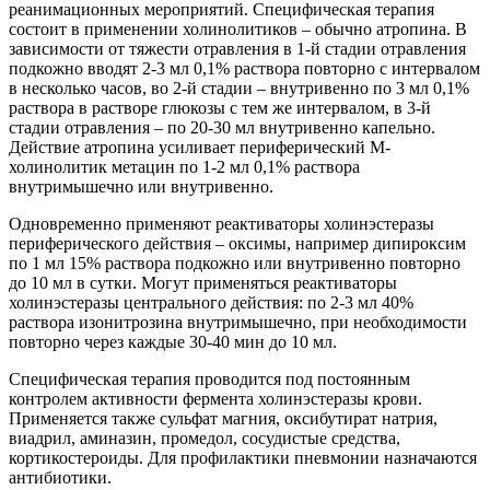
реанимационных мероприятий. Специфическая терапия
состоит в применении холинолитиков – обычно атропина. В
зависимости от тяжести отравления в 1-й стадии отравления
подкожно вводят 2-3 мл 0,1% раствора повторно с интервалом
в несколько часов, во 2-й стадии – внутривенно по 3 мл 0,1%
раствора в растворе глюкозы с тем же интервалом, в 3-й
стадии отравления – по 20-30 мл внутривенно капельно.
Действие атропина усиливает периферический М-
холинолитик метацин по 1-2 мл 0,1% раствора
внутримышечно или внутривенно.
Одновременно применяют реактиваторы холинэстеразы
периферического действия – оксимы, например дипироксим
по 1 мл 15% раствора подкожно или внутривенно повторно
до 10 мл в сутки. Могут применяться реактиваторы
холинэстеразы центрального действия: по 2-3 мл 40%
раствора изонитрозина внутримышечно, при необходимости
повторно через каждые 30-40 мин до 10 мл.
Специфическая терапия проводится под постоянным
контролем активности фермента холинэстеразы крови.
Применяется также сульфат магния, оксибутират натрия,
виадрил, аминазин, промедол, сосудистые средства,
кортикостероиды. Для профилактики пневмонии назначаются
антибиотики.