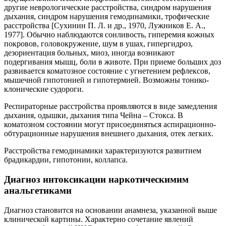
другие неврологические расстройства, синдром нарушения
дыхания, синдром нарушения гемодинамики, трофические
расстройства [Сухинин П. Л. и др., 1970, Лужников Е. А.,
1977]. Обычно наблюдаются сонливость, гиперемия кожных
покровов, головокружение, шум в ушах, гипергидроз,
дезориентация больных, миоз, иногда возникают
подергивания мышц, боли в животе. При приеме больших доз
развивается коматозное состояние с угнетением рефлексов,
мышечной гипотонией и гипотермией. Возможны тонико-
клонические судороги.
Респираторные расстройства проявляются в виде замедления
дыхания, одышки, дыхания типа Чейна – Стокса. В
коматозном состоянии могут присоединяться аспирационно-
обтурационные нарушения внешнего дыхания, отек легких.
Расстройства гемодинамики характеризуются развитием
брадикардии, гипотонии, коллапса.
Диагноз интоксикации наркотическимим
анальгетиками
Диагноз становится на основании анамнеза, указанной выше
клинической картины. Характерно сочетание явлений