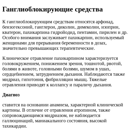
Ганглиоблокирующие средства
К ганглиоблокирующим средствам относятся арфонад,
бензогексоний, ганглерон, диколин, димеколнн, изоприн,
кватерон, пахикарпина гидройодид, пентамин, пирилен и др.
Особого внимания заслуживает пахикарпин, используемый
женщинами для прерывания беременности в дозах,
значительно превышающих терапевтические.
Клиническое отравление пахикарпином характеризуется
головокружением, понижением зрения, тошнотой, рвотой,
болями в животе, головными болями, шумом в ушах,
сердцебиением, затруднением дыхания. Наблюдаются также
мидриаз, гипотония, фибрилляции мышц. Тяжелые
отравления приводят к коллапсу и параличу дыхания.
Диагноз
ставится на основании анамнеза, характерной клинической
картины. В отличие от отравления атропином, также
сопровождающимся мидриазом, не наблюдается
галлюцинаций, маниакального состояния, высокой
тахикардии.