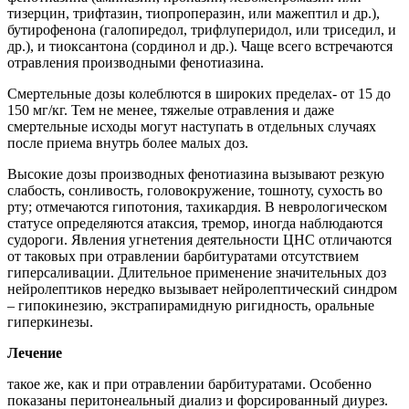
тизерцин, трифтазин, тиопроперазин, или мажептил и др.),
бутирофенона (галопиредол, трифлуперидол, или триседил, и
др.), и тиоксантона (сординол и др.). Чаще всего встречаются
отравления производными фенотиазина.
Смертельные дозы колеблются в широких пределах- от 15 до
150 мг/кг. Тем не менее, тяжелые отравления и даже
смертельные исходы могут наступать в отдельных случаях
после приема внутрь более малых доз.
Высокие дозы производных фенотиазина вызывают резкую
слабость, сонливость, головокружение, тошноту, сухость во
рту; отмечаются гипотония, тахикардия. В неврологическом
статусе определяются атаксия, тремор, иногда наблюдаются
судороги. Явления угнетения деятельности ЦНС отличаются
от таковых при отравлении барбитуратами отсутствием
гиперсаливации. Длительное применение значительных доз
нейролептиков нередко вызывает нейролептический синдром
– гипокинезию, экстрапирамидную ригидность, оральные
гиперкинезы.
Лечение
такое же, как и при отравлении барбитуратами. Особенно
показаны перитонеальный диализ и форсированный диурез.