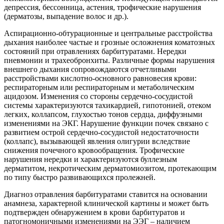
депрессия, бессонница, астения, трофические нарушения
(дерматозы, выпадение волос и др.).
Аспирационно-обтурационные и центральные расстройства
дыхания наиболее частые и грозные осложнения коматозных
состояний при отравлениях барбитуратами. Нередки
пневмонии и трахеобронхиты. Различные формы нарушения
внешнего дыхания сопровождаются отчетливыми
расстройствами кислотно-основного равновесия крови:
респираторным или респираторным и метаболическим
ацидозом. Изменения со стороны сердечно-сосудистой
системы характеризуются тахикардией, гипотонией, отеком
легких, коллапсом, глухостью тонов сердца, диффузными
изменениями на ЭКГ. Нарушение функции почек связано с
развитием острой сердечно-сосудистой недостаточности
(коллапс), вызывающей явления олигурии вследствие
снижения почечного кровообращения. Трофические
нарушения нередки и характеризуются буллезным
дерматитом, некротическим дерматомиозитом, протекающим
по типу быстро развивающихся пролежней.
Диагноз отравления барбитуратами ставится на основании
анамнеза, характерной клинической картины и может быть
подтвержден обнаружением в крови барбитуратов и
патогномоничными изменениями на ЭЭГ – наличием