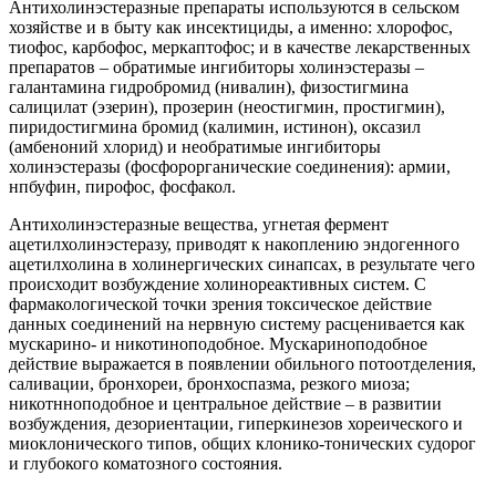
Антихолинэстеразные препараты используются в сельском
хозяйстве и в быту как инсектициды, а именно: хлорофос,
тиофос, карбофос, меркаптофос; и в качестве лекарственных
препаратов – обратимые ингибиторы холинэстеразы –
галантамина гидробромид (нивалин), физостигмина
салицилат (эзерин), прозерин (неостигмин, простигмин),
пиридостигмина бромид (калимин, истинон), оксазил
(амбеноний хлорид) и необратимые ингибиторы
холинэстеразы (фосфорорганические соединения): армии,
нпбуфин, пирофос, фосфакол.
Антихолинэстеразные вещества, угнетая фермент
ацетилхолинэстеразу, приводят к накоплению эндогенного
ацетилхолина в холинергических синапсах, в результате чего
происходит возбуждение холинореактивных систем. С
фармакологической точки зрения токсическое действие
данных соединений на нервную систему расценивается как
мускарино- и никотиноподобное. Мускариноподобное
действие выражается в появлении обильного потоотделения,
саливации, бронхореи, бронхоспазма, резкого миоза;
никотнноподобное и центральное действие – в развитии
возбуждения, дезориентации, гиперкинезов хореического и
миоклонического типов, общих клонико-тонических судорог
и глубокого коматозного состояния.