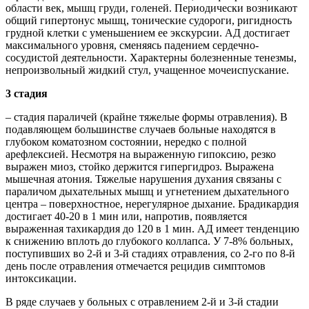
области век, мышц груди, голеней. Периодически возникают
общий гипертонус мышц, тонические судороги, ригидность
грудной клетки с уменьшением ее экскурсии. АД достигает
максимального уровня, сменяясь падением сердечно-
сосудистой деятельности. Характерны болезненные тенезмы,
непроизвольный жидкий стул, учащенное мочеиспускание.
3 стадия
– стадия параличей (крайне тяжелые формы отравления). В
подавляющем большинстве случаев больные находятся в
глубоком коматозном состоянии, нередко с полной
арефлексией. Несмотря на выраженную гипоксию, резко
выражен миоз, стойко держится гипергидроз. Выражена
мышечная атония. Тяжелые нарушения духания связаны с
параличом дыхательных мышц и угнетением дыхательного
центра – поверхностное, нерегулярное дыхание. Брадикардия
достигает 40-20 в 1 мин или, напротив, появляется
выраженная тахикардия до 120 в 1 мин. АД имеет тенденцию
к снижению вплоть до глубокого коллапса. У 7-8% больных,
поступивших во 2-й и 3-й стадиях отравления, со 2-го по 8-й
день после отравления отмечается рецидив симптомов
интоксикации.
В ряде случаев у больных с отравлением 2-й и 3-й стадии