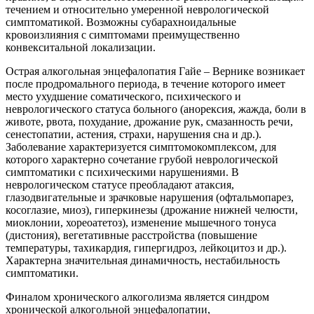
течением и относительно умеренной неврологической
симптоматикой. Возможны субарахноидальные
кровоизлияния с симптомами преимущественно
конвекситальной локализации.
Острая алкогольная энцефалопатия Гайе – Вернике возникает
после продромального периода, в течение которого имеет
место ухудшение соматического, психического и
неврологического статуса больного (анорексия, жажда, боли в
животе, рвота, похудание, дрожание рук, смазанность речи,
сенестопатии, астения, страхи, нарушения сна и др.).
Заболевание характеризуется симптомокомплексом, для
которого характерно сочетание грубой неврологической
симптоматики с психическими нарушениями. В
неврологическом статусе преобладают атаксия,
глазодвигательные и зрачковые нарушения (офтальмопарез,
косоглазие, миоз), гиперкинезы (дрожание нижней челюсти,
миоклонии, хореоатетоз), изменение мышечного тонуса
(дистония), вегетативные расстройства (повышение
температуры, тахикардия, гипергидроз, лейкоцитоз и др.).
Характерна значительная динамичность, нестабильность
симптоматики.
Финалом хронического алкоголизма является синдром
хронической алкогольной энцефалопатии,