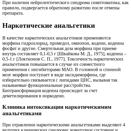
При наличии нейролептического синдрома симптоматика, как
правило, подвергается обратному развитию после отмены
препарата.
Наркотические анальгетики
В качестве наркотических анальгетиков применяются
морфина гидрохлорид, промедол, омнопон, кодеин, кодеина
фосфат и другие. Смертельная доза морфина при приеме
внутрь составляет 0,1-0,5 г [Швайкова М. Д., 1975], кодеина –
0,5-1 г [Локтионов С. П., 1977]. Токсичность наркотических
анальгетиков повышается в случае их совместного
применения с ингибиторами МАО. В головной и спинной
мозг морфин поступает в виде оксидиморфина, где
избирательно связывается с липидами ЦНС, вызывая так
называемые функциональные расстройства.
Биотрансформация кодеина происходит за счет
деметилирования в норкодеин.
Клиника интоксикации наркотическимим
анальгетиками
При отравлении наркотическими анальгетиками выделяют 4
ведущих клинических синдрома: коматозное состояние и