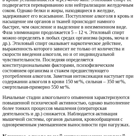
подвергается перевариванию или нейтрализации желудочным
соком. Однако белки и жиры, находящиеся в желудке,
задерживают его всасывание. Поступление алкоголя в кровь и
насыщение им органов и тканей происходит намного
быстрее, чем окисление и выделение в неизмененном виде.
Фаза элиминации продолжается 5 – 12 ч. Этиловый спирт
можно определять в любых средах организма (кровь, моча и
др.). Этиловый спирт оказывает наркотическое действие,
выраженность которого зависит не только от количества и
скорости введения алкоголя, но и от индивидуальной
чувствительности. Последняя определяется
конституциональными факторами, психофизическим
состоянием организма и стажем предшествующего
употребления алкоголя. Заметная интоксикация наступает при
содержании алкоголя в крови 150 мг%, сильная – 350 мг%,
смертельная-примерно 550 мг%.
Начальные стадии алкогольного опьянения характеризуются
повышенной психической активностью, однако выполнение
более тонких процессов мышления (операторская
деятельность и др.) снижается. Наблюдается активация
мышечной системы, органов дыхания, кровообращения с
одновременным уменьшением выносливости при нагрузках.