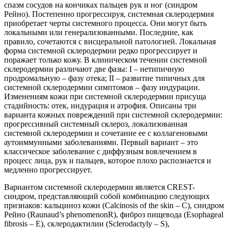
спазм сосудов на кончиках пальцев рук и ног (синдром
Рейно). Постепенно прогрессируя, системная склеродермия
приобретает черты системного процесса. Они могут быть
локальными или генерализованными. Последние, как
правило, сочетаются с висцеральной патологией. Локальная
форма системной склеродермии редко прогрессирует и
поражает только кожу. В клиническом течении системной
склеродермии различают две фазы: I – нетипичную
продромальную – фазу отека; II – развитие типичных для
системной склеродермии симптомов – фазу индурации.
Изменениям кожи при системной склеродермии присуща
стадийность: отек, индурация и атрофия. Описаны три
варианта кожных повреждений при системной склеродермии:
прогрессивный системный склероз, локализованная
системной склеродермии и сочетание ее с коллагеновыми
аутоиммунными заболеваниями. Первый вариант – это
классическое заболевание с диффузным вовлечением в
процесс лица, рук и пальцев, которое плохо распознается и
медленно прогрессирует.
Вариантом системной склеродермии является CREST-
синдром, представляющий собой комбинацию следующих
признаков: кальциноз кожи (Calcinosis of the skin – С), синдром
Рейно (Raunaud’s phenomenonR), фиброз пищевода (Esophageal
fibrosis – E), склеродактилии (Sclerodactyly – S),