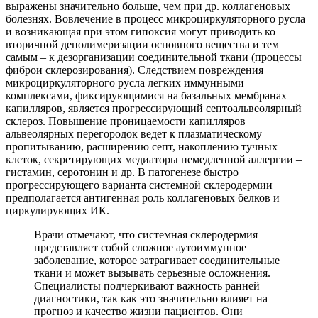
выражены значительно больше, чем при др. коллагеновых
болезнях. Вовлечение в процесс микроциркуляторного русла
и возникающая при этом гипоксия могут приводить ко
вторичной деполимеризации основного вещества и тем
самым – к дезорганизации соединительной ткани (процессы
фиброи склерозирования). Следствием повреждения
микроциркуляторного русла легких иммунными
комплексами, фиксирующимися на базальных мембранах
капилляров, является прогрессирующий септоальвеолярный
склероз. Повышение проницаемости капилляров
альвеолярных перегородок ведет к плазматическому
пропитыванию, расширению септ, накоплению тучных
клеток, секретирующих медиаторы немедленной аллергии –
гистамин, серотонин и др. В патогенезе быстро
прогрессирующего варианта системной склеродермии
предполагается антигенная роль коллагеновых белков и
циркулирующих ИК.
Врачи отмечают, что системная склеродермия
представляет собой сложное аутоиммунное
заболевание, которое затрагивает соединительные
ткани и может вызывать серьезные осложнения.
Специалисты подчеркивают важность ранней
диагностики, так как это значительно влияет на
прогноз и качество жизни пациентов. Они