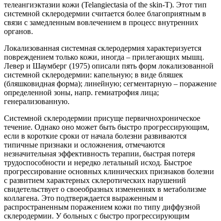
телеангиэктазии кожи (Telangiectasia of the skin-T). Этот тип
системной склеродермии считается более благоприятным в
связи с замедленным вовлечением в процесс внутренних
органов.
Локализованная системная склеродермия характеризуется
повреждением только кожи, иногда – прилегающих мышц.
Левер и Шаумберг (1975) описали пять форм локализованной
системной склеродермии: капельную; в виде бляшек
(бляшковидная форма); линейную; сегментарную – поражение
определенной зоны, напр. гемиатрофия лица;
генерализованную.
Системной склеродермии присуще первичнохроническое
течение. Однако оно может быть быстро прогрессирующим,
если в короткие сроки от начала болезни развиваются
типичные признаки и осложнения, отмечаются
незначительная эффективность терапии, быстрая потеря
трудоспособности и нередко летальный исход. Быстрое
прогрессирование основных клинических признаков болезни
с развитием характерных склеротических нарушений
свидетельствует о своеобразных изменениях в метаболизме
коллагена. Это подтверждается выраженным и
распространенным поражением кожи по типу диффузной
склеродермии. У больных с быстро прогрессирующим