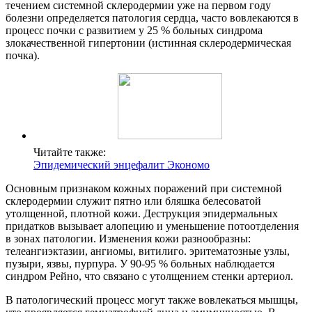
течением системной склеродермии уже на первом году
болезни определяется патология сердца, часто вовлекаются в
процесс почки с развитием у 25 % больных синдрома
злокачественной гипертонии (истинная склеродермическая
почка).
Читайте также:
Эпидемический энцефалит Экономо
Основным признаком кожных поражений при системной
склеродермии служит пятно или бляшка белесоватой
утолщенной, плотной кожи. Деструкция эпидермальных
придатков вызывает алопецию и уменьшение потоотделения
в зонах патологии. Изменения кожи разнообразны:
телеангиэктазии, ангиомы, витилиго. эритематозные узлы,
пузыри, язвы, пурпура. У 90-95 % больных наблюдается
синдром Рейно, что связано с утолщением стенки артериол.
В патологический процесс могут также вовлекаться мышцы,