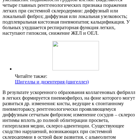
четыре главных рентгенологических признака поражения
легких при системной склеродермии: диффузный или
локальный фиброз; диффузная или локальная узелковость;
подплевральная кистозная пневмопатия; кальцификация. У
больных ухудшается респираторная функция легких,
наступают гипоксия, снижение ЖЕЛ и ОЕЛ.
Читайте также:
Шигеллы и дизентерия (шигеллез)
В результате ускоренного образования коллагеновых фибрилл
в легких формируется пневмофиброз, на фоне которого могут
развиться др. изменения: кисты, ведущие к спонтанному
пневмотораксу, рентгенологически проявляющемуся
диффузным сетчатым фиброзом; изменение сосудов – склероз
интимы вплоть до полной облитерации просвета,
гиперплазия медии, склероз адвентиции. Существующее
сходство нарушений, возникающих при системной
склеродермии в острой фазе развития, с альвеолитом