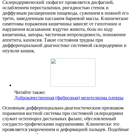
Склеродермический эзофагит проявляется дисфагией,
ослаблением перистальтики, ригидностью стенок и
диффузным расширением пищевода, сужением в нижней его
трети, замедленным пассажем бариевой массы. Клинические
симптомы поражения кишечника зависят от гипотонии и
нарушения всасывания: вздутие живота, боль по ходу
кишечника, запоры, частичная непроходимость, понижение
аппетита, кахексия. Такие состояния трудны при
дифференциальной диагностике системной склеродермии и
опухоли кишок.
Читайте также:
Доброкачественная (фиброзная) мезотелиома плевры
Основным дифференциально-диагностическим признаком
поражения костной системы при системной склеродермии
служит остеопороз дистальных фаланг, обусловленный
сосудисто-трофическими нарушениями. Клинически это
проявляется укорочением и деформацией пальцев. Подобные