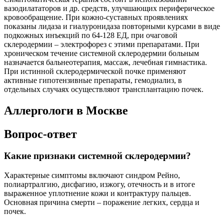
вазодилататоров и др. средств, улучшающих периферическое
кровообращение. При кожно-суставных проявлениях
показаны лидаза и гиалуронидаза повторными курсами в виде
подкожных инъекций по 64-128 ЕД, при очаговой
склеродермии – электрофорез с этими препаратами. При
хроническом течение системной склеродермии больным
назначается бальнеотерапия, массаж, лечебная гимнастика.
При истинной склеродермической почке применяют
активные гипотензивные препараты, гемодиализ, в
отдельных случаях осуществляют трансплантацию почек.
Аллергологи в Москве
Вопрос-ответ
Какие признаки системной склеродермии?
Характерные симптомы включают синдром Рейно,
полиартралгию, дисфагию, изжогу, отечность и в итоге
выраженное уплотнение кожи и контрактуру пальцев.
Основная причина смерти – поражение легких, сердца и
почек.