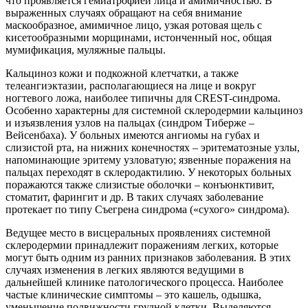
что проявляется гемиатрофией лица и амимичностью. В
выраженных случаях обращают на себя внимание
маскообразное, амимичное лицо, узкая ротовая щель с
кисетообразными морщинами, истонченный нос, общая
мумификация, муляжные пальцы.
Кальциноз кожи и подкожной клетчатки, а также
телеангиэктазии, располагающиеся на лице и вокруг
ногтевого ложа, наиболее типичны для CREST-синдрома.
Особенно характерны для системной склеродермии кальциноз
и изъязвления узлов на пальцах (синдром Тиберже –
Вейсенбаха). У больных имеются ангиомы на губах и
слизистой рта, на нижних конечностях – эритематозные узлы,
напоминающие эритему узловатую; язвенные поражения на
пальцах переходят в склеродактилию. У некоторых больных
поражаются также слизистые оболочки – конъюнктивит,
стоматит, фарингит и др. В таких случаях заболевание
протекает по типу Съегрена синдрома («сухого» синдрома).
Ведущее место в висцеральных проявлениях системной
склеродермии принадлежит поражениям легких, которые
могут быть одним из ранних признаков заболевания. В этих
случаях изменения в легких являются ведущими в
дальнейшей клинике патологического процесса. Наиболее
частые клинические симптомы – это кашель, одышка,
уменьшение подвижности грудной клетки. Выделяются