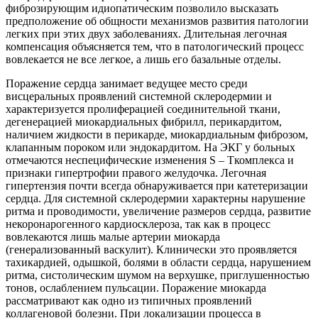
фиброзирующим идиопатическим позволило высказать
предположение об общности механизмов развития патологии
легких при этих двух заболеваниях. Длительная легочная
компенсация объясняется тем, что в патологический процесс
вовлекается не все легкое, а лишь его базальные отделы.
Поражение сердца занимает ведущее место среди
висцеральных проявлений системной склеродермии и
характеризуется пролиферацией соединительной ткани,
дегенерацией миокардиальных фибрилл, перикардитом,
наличием жидкости в перикарде, миокардиальным фиброзом,
клапанным пороком или эндокардитом. На ЭКГ у больных
отмечаются неспецифические изменения S – Ткомплекса и
признаки гипертрофии правого желудочка. Легочная
гипертензия почти всегда обнаруживается при катетеризации
сердца. Для системной склеродермии характерны нарушение
ритма и проводимости, увеличение размеров сердца, развитие
некоронарогенного кардиосклероза, так как в процесс
вовлекаются лишь малые артерии миокарда
(генерализованный васкулит). Клинически это проявляется
тахикардией, одышкой, болями в области сердца, нарушением
ритма, систолическим шумом на верхушке, приглушенностью
тонов, ослаблением пульсации. Поражение миокарда
рассматривают как одно из типичных проявлений
коллагеновой болезни. При локализации процесса в