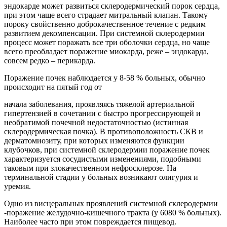
эндокарде может развиться склеродермический порок сердца,
при этом чаще всего страдает митральный клапан. Такому
пороку свойственно доброкачественное течение с редким
развитием декомпенсации. При системной склеродермии
процесс может поражать все три оболочки сердца, но чаще
всего преобладает поражение миокарда, реже – эндокарда,
совсем редко – перикарда.
Поражение почек наблюдается у 8-58 % больных, обычно
происходит на пятый год от
начала заболевания, проявляясь тяжелой артериальной
гипертензией в сочетании с быстро прогрессирующей и
необратимой почечной недостаточностью (истинная
склеродермическая почка). В противоположность СКВ и
дерматомиозиту, при которых изменяются функции
клубочков, при системной склеродермии поражение почек
характеризуется сосудистыми изменениями, подобными
таковым при злокачественном нефросклерозе. На
терминальной стадии у больных возникают олигурия и
уремия.
Одно из висцеральных проявлений системной склеродермии
-поражение желудочно-кишечного тракта (у 6080 % больных).
Наиболее часто при этом повреждается пищевод.