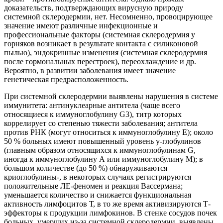
доказательств, подтверждающих вирусную природу
системной склеродермии, нет. Несомненно, провоцирующее
значение имеют различные инфекционные и
профессиональные факторы (системная склеродермия у
горняков возникает в результате контакта с силиконовой
пылью), эндокринные изменения (системная склеродермия
после гормональных перестроек), переохлаждение и др.
Вероятно, в развитии заболевания имеет значение
генетическая предрасположенность.
При системной склеродермии выявлены нарушения в системе
иммунитета: антинуклеарные антитела (чаще всего
относящиеся к иммуноглобулину G3), титр которых
коррелирует со степенью тяжести заболевания; антитела
против РНК (могут относиться к иммуноглобулину Е); около
50 % больных имеют повышенный уровень у-глобулинов
(главным образом относящихся к иммуноглобулинам G,
иногда к иммуноглобулину А или иммуноглобулину М); в
большом количестве (до 50 %) обнаруживаются
криоглобулины-, в некоторых случаях регистрируются
положительные ЛЕ-феномен и реакция Вассермана;
уменьшается количество и снижается функциональная
активность лимфоцитов Т, в то же время активизируются Т-
эффекторы к продукции лимфокинов. В стенке сосудов почек
больных, умерших из-за системной склеродермии, выявлены