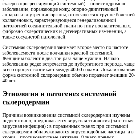
склероз прогрессирующий системный) – полисиндромное
заболевание, поражающее кожу, опорно-двигательный
аппарат и внутренние органы, относящееся к группе болезней
коллагеновых, характеризующееся генерализованной
патологией соединительной ткани по типу воспалительных,
фиброзно-склеротических и дегенеративных изменении, а
также сосудистой патологией.
Системная склеродермия занимает второе место по частоте
заболеваемости после волчанки красной системной.
Женщины болеют в два-три раза чаще мужчин. Начало
заболевания редко встречается до пубертатного периода, чаще
всего процесс возникает между 40-60 годами. Локализованная
форма системной склеродермии обычно поражает женщин 20-
40 лет.
Этиология и патогенез системной
склеродермии
Причины возникновения системной склеродермии изучены
недостаточно, предполагается вирусная этиология (латентная
вирусная инфекция) : в пораженных тканях при системной
склеродермии обнаруживаются вирусоподобные частицы, а в
крови – противовирусные антитела. Однако прямых