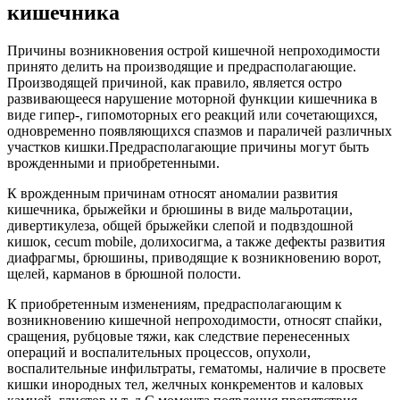
кишечника
Причины возникновения острой кишечной непроходимости
принято делить на производящие и предрасполагающие.
Производящей причиной, как правило, является остро
развивающееся нарушение моторной функции кишечника в
виде гипер-, гипомоторных его реакций или сочетающихся,
одновременно появляющихся спазмов и параличей различных
участков кишки.Предрасполагающие причины могут быть
врожденными и приобретенными.
К врожденным причинам относят аномалии развития
кишечника, брыжейки и брюшины в виде мальротации,
дивертикулеза, общей брыжейки слепой и подвздошной
кишок, cecum mobile, долихосигма, а также дефекты развития
диафрагмы, брюшины, приводящие к возникновению ворот,
щелей, карманов в брюшной полости.
К приобретенным изменениям, предрасполагающим к
возникновению кишечной непроходимости, относят спайки,
сращения, рубцовые тяжи, как следствие перенесенных
операций и воспалительных процессов, опухоли,
воспалительные инфильтраты, гематомы, наличие в просвете
кишки инородных тел, желчных конкрементов и каловых