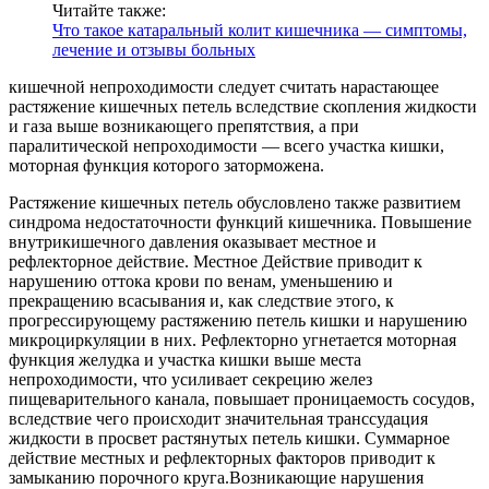
Читайте также:
Что такое катаральный колит кишечника — симптомы,
лечение и отзывы больных
кишечной непроходимости следует считать нарастающее
растяжение кишечных петель вследствие скопления жидкости
и газа выше возникающего препятствия, а при
паралитической непроходимости — всего участка кишки,
моторная функция которого заторможена.
Растяжение кишечных петель обусловлено также развитием
синдрома недостаточности функций кишечника. Повышение
внутрикишечного давления оказывает местное и
рефлекторное действие. Местное Действие приводит к
нарушению оттока крови по венам, уменьшению и
прекращению всасывания и, как следствие этого, к
прогрессирующему растяжению петель кишки и нарушению
микроциркуляции в них. Рефлекторно угнетается моторная
функция желудка и участка кишки выше места
непроходимости, что усиливает секрецию желез
пищеварительного канала, повышает проницаемость сосудов,
вследствие чего происходит значительная транссудация
жидкости в просвет растянутых петель кишки. Суммарное
действие местных и рефлекторных факторов приводит к
замыканию порочного круга.Возникающие нарушения