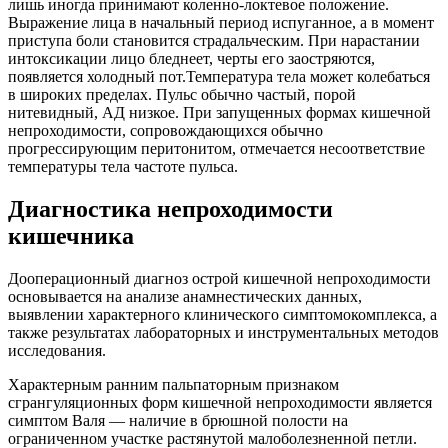
лишь иногда принимают коленно-локтевое положение.
Выражение лица в начальный период испуганное, а в момент
приступа боли становится страдальческим. При нарастании
интоксикации лицо бледнеет, черты его заостряются,
появляется холодный пот.Температура тела может колебаться
в широких пределах. Пульс обычно частый, порой
нитевидный, АД низкое. При запущенных формах кишечной
непроходимости, сопровождающихся обычно
прогрессирующим перитонитом, отмечается несоответствие
температуры тела частоте пульса.
Диагностика непроходимости
кишечника
Дооперационный диагноз острой кишечной непроходимости
основывается на анализе анамнестических данных,
выявлении характерного клинического симптомокомплекса, а
также результатах лабораторных и инструментальных методов
исследования.
Характерным ранним пальпаторным признаком
сгрангуляционных форм кишечной непроходимости является
симптом Валя — наличие в брюшной полости на
ограниченном участке растянутой малоболезненной петли.