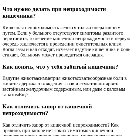
Что нужно делать при непроходимости
кишечника?
Кишечная непроходимость лечится только оперативным
путем. Если у больного отсутствуют симптомы разлитого
перитонита, то лечение кишечной непроходимости в первую
очередь заключается в проведении очистительных клизм.
Когда газы и кал отходят, исчезает вздутие кишечника и боль
стихает, больному может проводиться операция.
Как понять, что у тебя забитый кишечник?
Вздутие животаасимметрия животасхваткообразные боли в
животезадержка отхождения газов и стулатошнотарвота
застойным желудочным содержимым, или даже с каловым
запахомЕщё
Как отличить запор от кишечной
непроходимости?
Как отличить запор от кишечной непроходимости? Как
правило, при запоре нет ярких симптомов кишечной
непроходимости, таких как тошнота, многократная рвота,