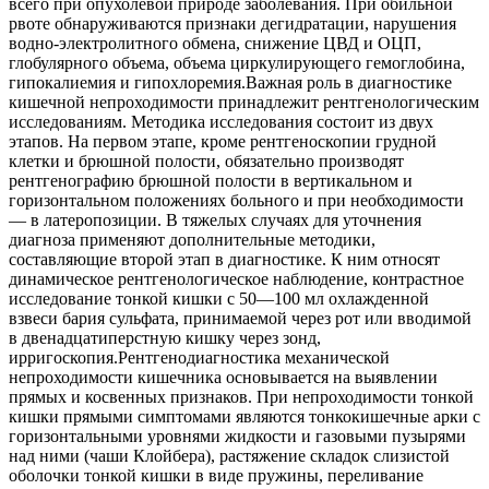
всего при опухолевой природе заболевания. При обильной
рвоте обнаруживаются признаки дегидратации, нарушения
водно-электролитного обмена, снижение ЦВД и ОЦП,
глобулярного объема, объема циркулирующего гемоглобина,
гипокалиемия и гипохлоремия.Важная роль в диагностике
кишечной непроходимости принадлежит рентгенологическим
исследованиям. Методика исследования состоит из двух
этапов. На первом этапе, кроме рентгеноскопии грудной
клетки и брюшной полости, обязательно производят
рентгенографию брюшной полости в вертикальном и
горизонтальном положениях больного и при необходимости
— в латеропозиции. В тяжелых случаях для уточнения
диагноза применяют дополнительные методики,
составляющие второй этап в диагностике. К ним относят
динамическое рентгенологическое наблюдение, контрастное
исследование тонкой кишки с 50—100 мл охлажденной
взвеси бария сульфата, принимаемой через рот или вводимой
в двенадцатиперстную кишку через зонд,
ирригоскопия.Рентгенодиагностика механической
непроходимости кишечника основывается на выявлении
прямых и косвенных признаков. При непроходимости тонкой
кишки прямыми симптомами являются тонкокишечные арки с
горизонтальными уровнями жидкости и газовыми пузырями
над ними (чаши Клойбера), растяжение складок слизистой
оболочки тонкой кишки в виде пружины, переливание