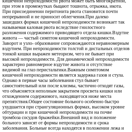
кишечной непроходимости рвота может быть многократной,
при этом в промежутках бьщают тошнота, отрыжка, икота.
При присоединении перитонита рвота становится почти
непрерывной и не приносит облегчения.При далеко
зашедших формах кишечной непроходимости возникает так
называемая каловая рвота вследствие гнилостного
разложения содержимого приводящего отдела кишки.Вздутие
живота — частый симптом кишечной непроходимости.
Заворот и узло- образование сопровождаются неравномерным
вздутием. При непроходимости толстой и дистальных отделов
тонкой кишки выражен метеоризм, чего не бывает при
высокой непроходимости. Для динамической непроходимости
характерно равномерное вздутие живота и отсутствие
видимой на глаз перистальтики.Важным симптомом
кишечной непроходимости является задержка газов и стула.
Однако в первые часы заболевания стул бывает
самостоятельный или после клизмы, частично отходят газы,
что объясняется неполным закрытием просвета кишки или
отхождением содержимого, находящегося ниже места
препятствия.Общее состояние больного особенно быстро
ухудшается при странгуляционных формах, высоком уровне
обтурации и при кишечной непроходимости на почве
тромбоза сосудов брыжейки.Внешний вид и положение
больного зависят от формы непроходимости и срока
заболевания. Больные всегда находятся в положении лежа и