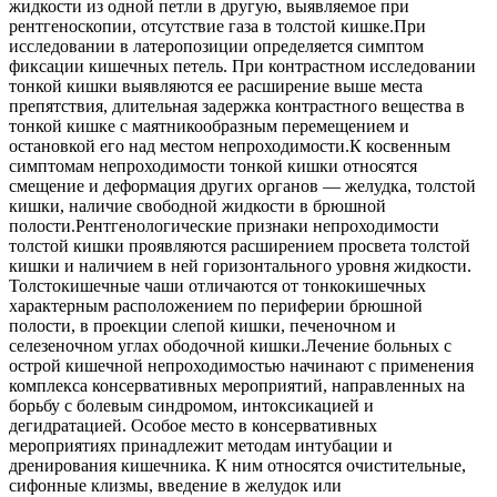
жидкости из одной петли в другую, выявляемое при
рентгеноскопии, отсутствие газа в толстой кишке.При
исследовании в латеропозиции определяется симптом
фиксации кишечных петель. При контрастном исследовании
тонкой кишки выявляются ее расширение выше места
препятствия, длительная задержка контрастного вещества в
тонкой кишке с маятникообразным перемещением и
остановкой его над местом непроходимости.К косвенным
симптомам непроходимости тонкой кишки относятся
смещение и деформация других органов — желудка, толстой
кишки, наличие свободной жидкости в брюшной
полости.Рентгенологические признаки непроходимости
толстой кишки проявляются расширением просвета толстой
кишки и наличием в ней горизонтального уровня жидкости.
Толстокишечные чаши отличаются от тонкокишечных
характерным расположением по периферии брюшной
полости, в проекции слепой кишки, печеночном и
селезеночном углах ободочной кишки.Лечение больных с
острой кишечной непроходимостью начинают с применения
комплекса консервативных мероприятий, направленных на
борьбу с болевым синдромом, интоксикацией и
дегидратацией. Особое место в консервативных
мероприятиях принадлежит методам интубации и
дренирования кишечника. К ним относятся очистительные,
сифонные клизмы, введение в желудок или