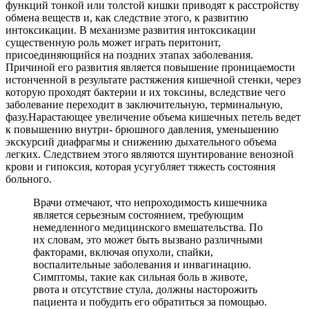
функций тонкой или толстой кишки приводят к расстройству
обмена веществ и, как следствие этого, к развитию
интоксикации. В механизме развития интоксикации
существенную роль может играть перитонит,
присоединяющийся на поздних этапах заболевания.
Причиной его развития является повышение проницаемости
истонченной в результате растяжения кишечной стенки, через
которую проходят бактерии и их токсины, вследствие чего
заболевание переходит в заключительную, терминальную,
фазу.Нарастающее увеличение объема кишечных петель ведет
к повышению внутри- брюшного давления, уменьшению
экскурсий диафрагмы и снижению дыхательного объема
легких. Следствием этого являются шунтирование венозной
крови и гипоксия, которая усугубляет тяжесть состояния
больного.
Врачи отмечают, что непроходимость кишечника
является серьезным состоянием, требующим
немедленного медицинского вмешательства. По
их словам, это может быть вызвано различными
факторами, включая опухоли, спайки,
воспалительные заболевания и инвагинацию.
Симптомы, такие как сильная боль в животе,
рвота и отсутствие стула, должны насторожить
пациента и побудить его обратиться за помощью.