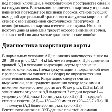
под правой ключицей, в межлопаточном пространстве слева и
на сосудах шеи. В остальном клиническая картина у взрослых
пациентов повторяет все признаки пороков, стенозирующих
выходной артериальный тракт левого желудочка (аортальный
стеноз) с его выраженной систолической перегрузкой. В
целом физикальная картина изменчива и скудна. Именно
поэтому данная аномалия требует особого внимания врачей,
так как с ней связаны частые диагностические ошибки.
Диагностика коарктации аорты
В нормальных условиях АД на нижних конечностях выше на
29—30 мм рт.ст. (2,7—4 кПа), чем на верхних. При сравнении
уровней АД в условиях коарктации аорты давление на
нижних конечностях (точка аускультации в подколенной ямке
с расположением манжеты на бедре) не определяется или
значительно снижено. Коарктацию следует считать
выраженной, если градиент давления между верхними и
нижними конечностями достигает 40 мм рт.ст. (5,3 кПа). В
зависимости от уровня АД выделяют 3 стадии порока: I —
умеренную (АД ниже 150 мм рт.ст. (20 кПа); II — средней
степени тяжести (АД — 150—200 мм рт.ст. (20—28,7 кПа); III
— тяжелую (АД более 200 мм рт.ст. (26,6 кПа).
Рентгенологические и ЭКГ-данные при этой аномалии