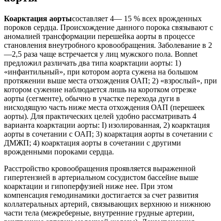
Коарктация аорты
составляет 4— 15 % всех врожденных
пороков сердца. Происхождение данного порока связывают с
аномалией трансформации перешейка аорты в процессе
становления внеутробного кровообращения. Заболевание в 2
—2,5 раза чаще встречается у лиц мужского пола. Bonnet
предложил различать два типа коарктации аорты: 1)
«инфантильный», при котором аорта сужена на большом
протяжении выше места отхождения ОАП; 2) «взрослый», при
котором сужение наблюдается лишь на коротком отрезке
аорты (сегменте), обычно в участке перехода дуги в
нисходящую часть ниже места отхождения ОАП (перешеек
аорты). Для практических целей удобно рассматривать 4
варианта коарктации аорты: I) изолированная, 2) коарктация
аорты в сочетании с ОАП; 3) коарктация аорты в сочетании с
ДМЖП; 4) коарктация аорты в сочетании с другими
врожденными пороками сердца.
Расстройство кровообращения проявляется выраженной
гипертензией в артериальном сосудистом бассейне выше
коарктации и гипоперфузией ниже нее. При этом
компенсация гемодинамики достигается за счет развития
коллатеральных артерий, связывающих верхнюю и нижнюю
части тела (межреберные, внутренние грудные артерии,