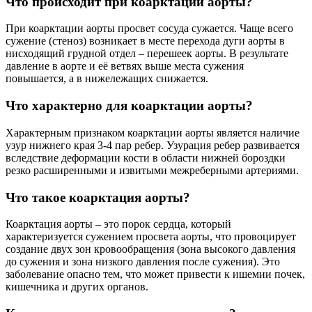
Что происходит при коарктации аорты?
При коарктации аорты просвет сосуда сужается. Чаще всего
сужение (стеноз) возникает в месте перехода дуги аорты в
нисходящий грудной отдел – перешеек аорты. В результате
давление в аорте и её ветвях выше места сужения
повышается, а в нижележащих снижается.
Что характерно для коарктации аорты?
Характерным признаком коарктации аорты является наличие
узур нижнего края 3-4 пар ребер. Узурация ребер развивается
вследствие деформации кости в области нижней бороздки
резко расширенными и извитыми межреберными артериями.
Что такое коарктация аорты?
Коарктация аорты – это порок сердца, который
характеризуется сужением просвета аорты, что провоцирует
создание двух зон кровообращения (зона высокого давления
до сужения и зона низкого давления после сужения). Это
заболевание опасно тем, что может привести к ишемии почек,
кишечника и других органов.