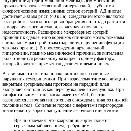
внутренние артерии молочной железы). Декомпенсация
проявляется злокачественной гипертензией, глубокими
склеротическими изменениями стенок артерий. АД иногда
достигает 300 мм рт.ст. (40 кПа). Следствием этого являются
расстройства мозгового кровообращения вплоть до развития
геморрагического инсульта, сердечная и почечная
недостаточность. Расширение межреберных артерий
приводит к сдавле- нию корешков спинного мозга, тяжелым
спинальным расстройствам (параличу, нарушению функции
тазовых органов). В происхождении артериальной
гипертензии, помимо механической причины, значительная
роль отводится ренальному вазопрес- сорному фактору,
который является прямым следствием ишемии почек.
В зависимости от типа порока возникают различные
нарушения гемодинамики. При «взрослом» типе коарктации с
закрытым артериальным протоком на передний план
выступает систолическая перегрузка левого желудочка. При
«инфантильном» типе, когда имеется ОАП, быстро
развивается легочная гипертензия с исходом в цианоз нижней
половины тела. Сочетание порока с дефектами перегородок
значительно ускоряет наступление легочной гипертензии.
Врачи отмечают, что коарктация аорты является
серьезным заболеванием, требующим
внимательного подхода к диагностике и лечению.