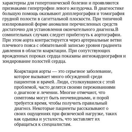
характерны для гипертонической болезни и проявляются
признаками гипертрофии левого желудочка. В диагностике
большую помощь оказывают допплерография и томография
грудной полости в сагиттальной плоскости. При типичной
изолированной форме аномалии перечисленных средств
достаточно для установления окончательного диагноза.В
сомнительных случаях следует прибегнуть к аортографии.
При этом аорта контрастируется через артериальные ветви
плечевого пояса с обязательной записью уровня градиента
давления в области коарктации. При сопутствующих
врожденных пороках сердца показаны ангиокардиография и
зондирование полостей сердца.
Коарктация аорты — это серьезное заболевание,
которое вызывает много обсуждений среди
пациентов и врачей. Люди, столкнувшиеся с этой
проблемой, часто делятся своими переживаниями
о диагнозе и лечении. Многие отмечают, что
симптомы могут быть неочевидными, и порой
требуется время, чтобы получить правильный
диагноз. Некоторые пациенты рассказывают о
своих ощущениях при физической нагрузке, таких
как одышка и усталость, что заставляет их
обращаться к специалистам.