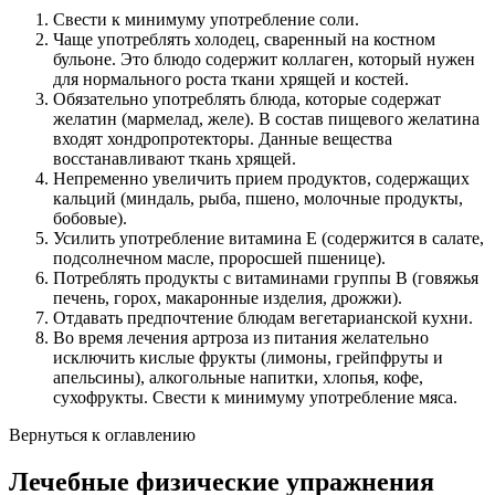
Свести к минимуму употребление соли.
Чаще употреблять холодец, сваренный на костном
бульоне. Это блюдо содержит коллаген, который нужен
для нормального роста ткани хрящей и костей.
Обязательно употреблять блюда, которые содержат
желатин (мармелад, желе). В состав пищевого желатина
входят хондропротекторы. Данные вещества
восстанавливают ткань хрящей.
Непременно увеличить прием продуктов, содержащих
кальций (миндаль, рыба, пшено, молочные продукты,
бобовые).
Усилить употребление витамина Е (содержится в салате,
подсолнечном масле, проросшей пшенице).
Потреблять продукты с витаминами группы В (говяжья
печень, горох, макаронные изделия, дрожжи).
Отдавать предпочтение блюдам вегетарианской кухни.
Во время лечения артроза из питания желательно
исключить кислые фрукты (лимоны, грейпфруты и
апельсины), алкогольные напитки, хлопья, кофе,
сухофрукты. Свести к минимуму употребление мяса.
Вернуться к оглавлению
Лечебные физические упражнения