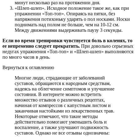
минут несколько раз на протяжении дня.
«Шлеп-шлеп». Исходное положение такое же, как при
упражнении «Топ-топ». Опираясь на пятки, без
напряжения потихоньку ударять о пол носками. Носки
поднимать над полом не больше, чем на 10-12 см.
Между движениями выдерживать паузу 3 секунды.
Если во время тренировки чувствуется боль в коленях, то
ее непременно следует прекратить.
При довольно серьезных
недугах упражнения «Топ-топ» и «Шлеп-шлеп» выполняются
по много часов в день.
Вернуться к оглавлению
Многие люди, страдающие от заболеваний
суставов, обращаются к народным средствам,
надеясь на облегчение симптомов и улучшение
состояния. В интернете можно встретить
множество отзывов о различных рецептах,
начиная от компрессов с капустным листом и
заканчивая настойками из лекарственных трав.
Некоторые отмечают, что такие методы
действительно помогают уменьшить боль и
воспаление, а также улучшают подвижность
суставов. Однако не все отзывы однозначны: