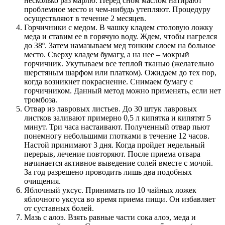
несколько раз марлю. Перед сном маслом натирают
проблемное место и чем-нибудь утепляют. Процедуру
осуществляют в течение 2 месяцев.
Горчичники с медом. В чашку кладем столовую ложку
меда и ставим ее в горячую воду. Ждем, чтобы нагрелся
до 38º. Затем намазываем мед тонким слоем на больное
место. Сверху кладем бумагу, а на нее – мокрый
горчичник. Укутываем все теплой тканью (желательно
шерстяным шарфом или платком). Ожидаем до тех пор,
когда возникнет покраснение. Снимаем бумагу с
горчичником. Данный метод можно применять, если нет
тромбоза.
Отвар из лавровых листьев. До 30 штук лавровых
листков заливают примерно 0,5 л кипятка и кипятят 5
минут. Три часа настаивают. Полученный отвар пьют
понемногу небольшими глотками в течение 12 часов.
Настой принимают 3 дня. Когда пройдет недельный
перерыв, лечение повторяют. После приема отвара
начинается активное выведение солей вместе с мочой.
За год разрешено проводить лишь два подобных
очищения.
Яблочный уксус. Принимать по 10 чайных ложек
яблочного уксуса во время приема пищи. Он избавляет
от суставных болей.
Мазь с алоэ. Взять равные части сока алоэ, меда и