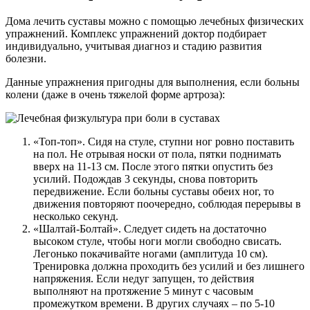
Дома лечить суставы можно с помощью лечебных физических
упражнений. Комплекс упражнений доктор подбирает
индивидуально, учитывая диагноз и стадию развития
болезни.
Данные упражнения пригодны для выполнения, если больны
колени (даже в очень тяжелой форме артроза):
«Топ-топ». Сидя на стуле, ступни ног ровно поставить
на пол. Не отрывая носки от пола, пятки поднимать
вверх на 11-13 см. После этого пятки опустить без
усилий. Подождав 3 секунды, снова повторить
передвижение. Если больны суставы обеих ног, то
движения повторяют поочередно, соблюдая перерывы в
несколько секунд.
«Шалтай-Болтай». Следует сидеть на достаточно
высоком стуле, чтобы ноги могли свободно свисать.
Легонько покачивайте ногами (амплитуда 10 см).
Тренировка должна проходить без усилий и без лишнего
напряжения. Если недуг запущен, то действия
выполняют на протяжение 5 минут с часовым
промежутком времени. В других случаях – по 5-10