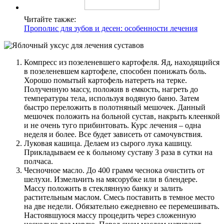
Читайте также:
Прополис для зубов и десен: особенности лечения
Компресс из позеленевшего картофеля. Яд, находящийся
в позеленевшем картофеле, способен понижать боль.
Хорошо помытый картофель натереть на терке.
Полученную массу, положив в емкость, нагреть до
температуры тела, используя водяную баню. Затем
быстро переложить в полотняный мешочек. Данный
мешочек положить на больной сустав, накрыть клеенкой
и не очень туго прибинтовать. Курс лечения – одна
неделя и более. Все будет зависеть от самочувствия.
Луковая кашица. Делаем из сырого лука кашицу.
Прикладываем ее к больному суставу 3 раза в сутки на
полчаса.
Чесночное масло. До 400 грамм чеснока очистить от
шелухи. Измельчить на мясорубке или в блендере.
Массу положить в стеклянную банку и залить
растительным маслом. Смесь поставить в темное место
на две недели. Обязательно ежедневно ее перемешивать.
Настоявшуюся массу процедить через сложенную