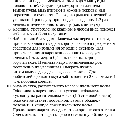
кипяченой воды. Смешать и томить до 5 минут (на
водяной бане). Остудив до комфортной для тела
температуры, мазь втирают в кожные покровы над
пораженным суставом. Сверху накрывают клеенкой и
утепляют. Процедуру производят перед сном 1-2 раза в
неделю в течение одного месяца (как минимум).
Крапива. Употребление крапивы в любом виде поможет
избавиться от боли в суставах.
Чай с корицей и медом. Чашечка чая перед завтраком,
приготовленная из меда и корицы, является прекрасным
средством для избавления от боли в суставах. Для
приготовления лекарственного напитка следует
смешать 1 ч. л. меда и 0,5 ч. л. порошка корицы в
горячей воде. Начинать надо с минимальных доз,
постепенно их увеличивая. Выбрать нужно
оптимальную дозу для каждого человека. Для
любителей крепкого вкуса чай готовят из 2 ч. л. меда и 1
ч. л. порошка корицы.
Мазь из лука, растительного масла и пчелиного воска.
Обжаривать нарезанную на кусочки небольшую
луковицу на растительном масле (1,5 столовой ложки),
пока она не станет прозрачной. Затем в обжарку
положить 1 чайную ложку пчелиного воска.
Продолжают жарить лук до светло-коричневого оттенка.
Смесь отжимают через марлю в стеклянную баночку и