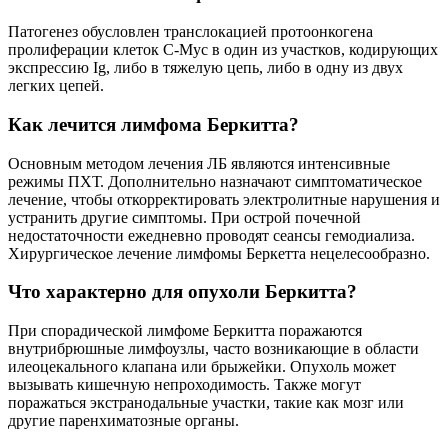
Патогенез обусловлен транслокацией протоонкогена
пролиферации клеток C-Myc в один из участков, кодирующих
экспрессию Ig, либо в тяжелую цепь, либо в одну из двух
легких цепей.
Как лечится лимфома Беркитта?
Основным методом лечения ЛБ являются интенсивные
режимы ПХТ. Дополнительно назначают симптоматическое
лечение, чтобы откорректировать электролитные нарушения и
устранить другие симптомы. При острой почечной
недостаточности ежедневно проводят сеансы гемодиализа.
Хирургическое лечение лимфомы Беркетта нецелесообразно.
Что характерно для опухоли Беркитта?
При спорадической лимфоме Беркитта поражаются
внутрибрюшные лимфоузлы, часто возникающие в области
илеоцекального клапана или брыжейки. Опухоль может
вызывать кишечную непроходимость. Также могут
поражаться экстранодальные участки, такие как мозг или
другие паренхиматозные органы.