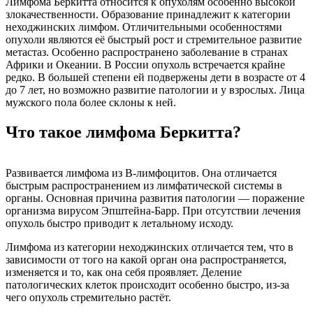
Лимфома Беркитта относится к опухолям особенно высокой
злокачественности. Образование принадлежит к категории
неходжинских лимфом. Отличительными особенностями
опухоли являются её быстрый рост и стремительное развитие
метастаз. Особенно распространено заболевание в странах
Африки и Океании. В России опухоль встречается крайне
редко. В большей степени ей подвержены дети в возрасте от 4
до 7 лет, но возможно развитие патологии и у взрослых. Лица
мужского пола более склоны к ней.
Что такое лимфома Беркитта?
Развивается лимфома из В-лимфоцитов. Она отличается
быстрым распространением из лимфатической системы в
органы. Основная причина развития патологии — поражение
организма вирусом Эпштейна-Барр. При отсутствии лечения
опухоль быстро приводит к летальному исходу.
Лимфома из категории неходжинских отличается тем, что в
зависимости от того на какой орган она распространяется,
изменяется и то, как она себя проявляет. Деление
патологических клеток происходит особенно быстро, из-за
чего опухоль стремительно растёт.