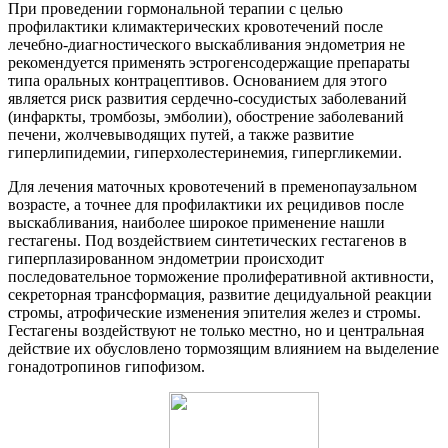
При проведении гормональной терапии с целью
профилактики климактерических кровотечений после
лечебно-диагностического выскабливания эндометрия не
рекомендуется применять эстрогенсодержащие препараты
типа оральных контрацептивов. Основанием для этого
является риск развития сердечно-сосудистых заболеваний
(инфаркты, тромбозы, эмболии), обострение заболеваний
печени, жолчевыводящих путей, а также развитие
гиперлипидемии, гиперхолестеринемия, гипергликемии.
Для лечения маточных кровотечений в пременопаузальном
возрасте, а точнее для профилактики их рецидивов после
выскабливания, наиболее широкое применение нашли
гестагены. Под воздействием синтетических гестагенов в
гиперплазированном эндометрии происходит
последовательное торможение пролиферативной активности,
секреторная трансформация, развитие децидуальной реакции
стромы, атрофические изменения эпителия желез и стромы.
Гестагены воздействуют не только местно, но и центральная
действие их обусловлено тормозящим влиянием на выделение
гонадотропинов гипофизом.