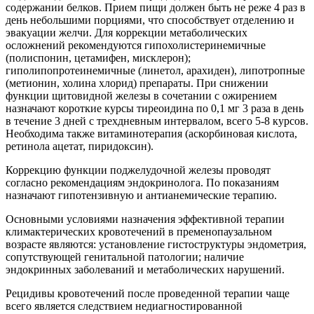
содержании белков. Прием пищи должен быть не реже 4 раз в
день небольшими порциями, что способствует отделению и
эвакуации желчи. Для коррекции метаболических
осложнений рекомендуются гипохолистеринемичные
(полиспонин, цетамифен, мисклерон);
гиполипопротеинемичные (линетол, арахиден), липотропные
(метионин, холина хлорид) препараты. При снижении
функции щитовидной железы в сочетании с ожирением
назначают короткие курсы тиреоидина по 0,1 мг 3 раза в день
в течение 3 дней с трехдневным интервалом, всего 5-8 курсов.
Необходима также витаминотерапия (аскорбиновая кислота,
ретинола ацетат, пиридоксин).
Коррекцию функции поджелудочной железы проводят
согласно рекомендациям эндокринолога. По показаниям
назначают гипотензивную и антианемические терапию.
Основными условиями назначения эффективной терапии
климактерических кровотечений в пременопаузальном
возрасте являются: установление гистоструктуры эндометрия,
сопутствующей генитальной патологии; наличие
эндокринных заболеваний и метаболических нарушений.
Рецидивы кровотечений после проведенной терапии чаще
всего является следствием недиагностированной