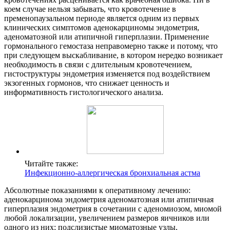
коем случае нельзя забывать, что кровотечение в
пременопаузальном периоде является одним из первых
клинических симптомов аденокарциномы эндометрия,
аденоматозной или атипичной гиперплазии. Применение
гормонального гемостаза неправомерно также и потому, что
при следующем выскабливание, в котором нередко возникает
необходимость в связи с длительным кровотечением,
гистоструктуры эндометрия изменяется под воздействием
экзогенных гормонов, что снижает ценность и
информативность гистологического анализа.
Читайте также:
Инфекционно-аллергическая бронхиальная астма
Абсолютные показаниями к оперативному лечению:
аденокарцинома эндометрия аденоматозная или атипичная
гиперплазия эндометрия в сочетании с аденомиозом, миомой
любой локализации, увеличением размеров яичников или
одного из них; подслизистые миоматозные узлы,