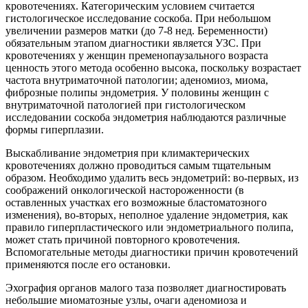
кровотечениях. Категорическим условием считается
гистологическое исследование соскоба. При небольшом
увеличении размеров матки (до 7-8 нед. Беременности)
обязательным этапом диагностики является УЗС. При
кровотечениях у женщин пременопаузального возраста
ценность этого метода особенно высока, поскольку возрастает
частота внутриматочной патологии; аденомиоз, миома,
фиброзные полипы эндометрия. У половины женщин с
внутриматочной патологией при гистологическом
исследовании соскоба эндометрия наблюдаются различные
формы гиперплазии.
Выскабливание эндометрия при климактерических
кровотечениях должно проводиться самым тщательным
образом. Необходимо удалить весь эндометрий: во-первых, из
соображений онкологической настороженности (в
оставленных участках его возможные бластоматозного
изменения), во-вторых, неполное удаление эндометрия, как
правило гиперпластического или эндометриального полипа,
может стать причиной повторного кровотечения.
Вспомогательные методы диагностики причин кровотечений
применяются после его остановки.
Эхография органов малого таза позволяет диагностировать
небольшие миоматозные узлы, очаги аденомиоза и