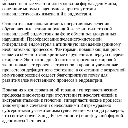
множественные участки или узловатая форма аденомиоза,
сочетание миомы и аденомиоза при отсутствии
гиперпластических изменений в эндометрии.
Относительные показаниями к оперативному лечению
обусловленные рецидивирующий железисто-кистозной
гиперплазией эндометрия на фоне обменно-эндокринных
нарушений. Преобразование железисто-кистозной
гиперплазии эндометрия в атипичную или аденокарциному
необязательно процессом. Факторами, повышающими риск
является обменно-эндокринные нарушения, в первую очередь
ожирение. Экстрагонадный синтез эстрогенов в жировой
ткани повышает уровень эстрогенов в крови и увеличивает
прогестерондефицитного состояние, в сочетании с возрастной
иммунодепрессией создает благоприятную почву для
развития злокачественного процесса в эндометрии.
Показания к консервативной терапии: гиперпластические
процессы эндометрия при отсутствии гинекологической и
экстрагенитальной патологии; гиперпластические процессы
эндометрия в сочетании с небольшими Интрамурально-
субсерозными узлами миомы (увеличение матки до размеров,
что соответствует 8 нед. Беременности) и диффузной формой
аденомиоза 1 степени.