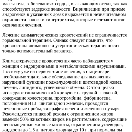
массы тела, заболеваниях сердца, вызывающих отеки, так как
способствуют задержке жидкости. Вирилизации при приеме
андрогенов в указанных дозах выражается в незначительном
охриплости голоса и гипертрихозы, которые исчезают после
окончания лечения.
Лечение климактерических кровотечений не ограничивается
гормональной терапией. Однако следует помнить, что
кровоостанавливающее и утеротоническая терапия носит
только вспомогательный характер.
Климактерические кровотечения часто наблюдаются у
женщин с эндокринными и метаболическими нарушениями.
Поэтому уже на первом этапе лечения, в стационаре
необходимо тщательное обследование для выявления
нарушений функции поджелудочной и щитовидной желез,
печени, липидного, углеводного обмена. С этой целью
исследуют гликемический кривую с нагрузкой глюкозой,
содержание холестерина, протромбина, фибриногена,
поглощения И13 | щитовидной железой, проводятся
печеночные пробы, эхография печени и желчного пузыря.
Рекомендуется пищевой режим с ограничением жиров,
заменой 50% животных жиров на растительные, содержащие
ненасыщенные жирные кислоты; ограничением углеводов,
жидкости до 1,5 л, натрия хлорида до 10 г при нормальном