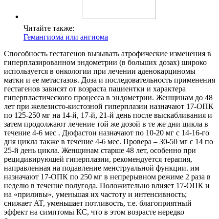
Читайте также:
Гемангиома или ангиома
Способность гестагенов вызывать атрофические изменения в
гиперплазированном эндометрии (в больших дозах) широко
используется в онкологии при лечении аденокарциномы
матки и ее метастазов. Доза и последовательность применения
гестагенов зависят от возраста пациентки и характера
гиперпластического процесса в эндометрии. Женщинам до 48
лет при железисто-кистозной гиперплазии назначают 17-ОПК
по 125-250 мг на 14-й, 17-й, 21-й день после выскабливания и
затем продолжают лечение той же дозой в те же дни цикла в
течение 4-6 мес . Дюфастон назначают по 10-20 мг с 14-16-го
дня цикла также в течение 4-6 мес. Провера – 30-50 мг с 14 по
25-й день цикла. Женщинам старше 48 лет, особенно при
рецидивирующей гиперплазии, рекомендуется терапия,
направленная на подавление менструальной функции. им
назначают 17-ОПК по 250 мг в непрерывном режиме 2 раза в
неделю в течение полугода. Положительно влияет 17-ОПК и
на «приливы», уменьшая их частоту и интенсивность;
снижает AT, уменьшает потливость, т.е. благоприятный
эффект на симптомы КС, что в этом возрасте нередко