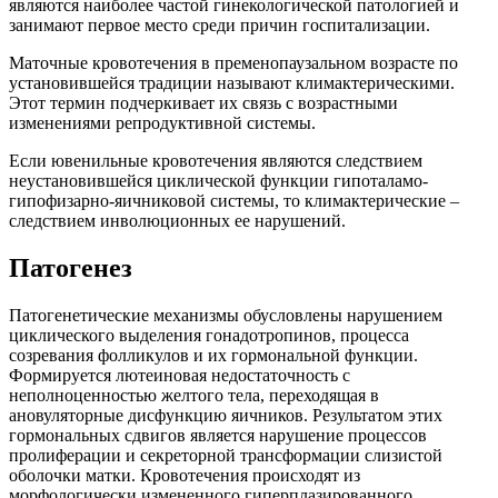
являются наиболее частой гинекологической патологией и
занимают первое место среди причин госпитализации.
Маточные кровотечения в пременопаузальном возрасте по
установившейся традиции называют климактерическими.
Этот термин подчеркивает их связь с возрастными
изменениями репродуктивной системы.
Если ювенильные кровотечения являются следствием
неустановившейся циклической функции гипоталамо-
гипофизарно-яичниковой системы, то климактерические –
следствием инволюционных ее нарушений.
Патогенез
Патогенетические механизмы обусловлены нарушением
циклического выделения гонадотропинов, процесса
созревания фолликулов и их гормональной функции.
Формируется лютеиновая недостаточность с
неполноценностью желтого тела, переходящая в
ановуляторные дисфункцию яичников. Результатом этих
гормональных сдвигов является нарушение процессов
пролиферации и секреторной трансформации слизистой
оболочки матки. Кровотечения происходят из
морфологически измененного гиперплазированного