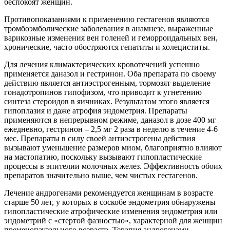
беспокоят женщин.
Противопоказаниями к применению гестагенов являются
тромбоэмболические заболевания в анамнезе, выраженные
варикозные изменения вен голеней и геморроидальных вен,
хронические, часто обостряются гепатиты и холециститы.
Для лечения климактерических кровотечений успешно
применяется даназол и гестринон. Оба препарата по своему
действию является антиэстрогенным, тормозят выделение
гонадотропинов гипофизом, что приводит к угнетению
синтеза стероидов в яичниках. Результатом этого является
гипоплазия и даже атрофия эндометрия. Препараты
применяются в непрерывном режиме, даназол в дозе 400 мг
ежедневно, гестринон – 2,5 мг 2 раза в неделю в течение 4-6
мес. Препараты в силу своей антиэстрогены действия
вызывают уменьшение размеров миом, благоприятно влияют
на мастопатию, поскольку вызывают гипопластические
процессы в эпителии молочных желез. Эффективность обоих
препаратов значительно выше, чем чистых гестагенов.
Лечение андрогенами рекомендуется женщинам в возрасте
старше 50 лет, у которых в соскобе эндометрия обнаружены
гипопластические атрофические изменения эндометрия или
эндометрий с «стертой фазностью», характерной для женщин
пременопаузального возраста. Терапия андрогенами