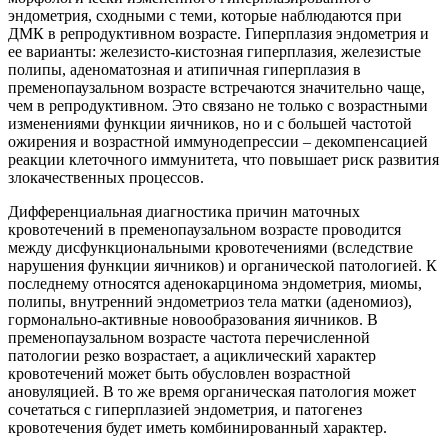
эндометрия, сходными с теми, которые наблюдаются при
ДМК в репродуктивном возрасте. Гиперплазия эндометрия и
ее варианты: железисто-кистозная гиперплазия, железистые
полипы, аденоматозная и атипичная гиперплазия в
пременопаузальном возрасте встречаются значительно чаще,
чем в репродуктивном. Это связано не только с возрастными
изменениями функции яичников, но и с большей частотой
ожирения и возрастной иммунодепрессии – декомпенсацией
реакции клеточного иммунитета, что повышает риск развития
злокачественных процессов.
Дифференциальная диагностика причин маточных
кровотечений в пременопаузальном возрасте проводится
между дисфункциональными кровотечениями (вследствие
нарушения функции яичников) и органической патологией. К
последнему относятся аденокарцинома эндометрия, миомы,
полипы, внутренний эндометриоз тела матки (аденомиоз),
гормонально-активные новообразования яичников. В
пременопаузальном возрасте частота перечисленной
патологии резко возрастает, а ациклический характер
кровотечений может быть обусловлен возрастной
ановуляцией. В то же время органическая патология может
сочетаться с гиперплазией эндометрия, и патогенез
кровотечения будет иметь комбинированный характер.