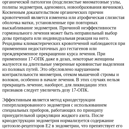
органической патологии (подслизистые миоматозные узлы,
полипы эндометрия, аденомиоз, новообразования яичников).
Косвенным доказательством органических причин
кровотечений является изменена или атрофическая слизистая
оболочка матки, установленные при повторных
выскабливание эндометрия. Причиной неэффективности
гормонального лечения может быть неправильный выбор
дозы препарата или индивидуальная реакция на него.
Рецидивы климактерических кровотечений наблюдаются при
применении недостаточных доз гестагенов или
преждевременное прекращении курса лечения. При
применении 17-ОПК даже в дозах, некоторые женщины
жалуются на длительные умеренные кровянистые выделения
из половых путей. Это обусловлено нарушением
контрактильности миометрия, отеком мышечной стромы и
волокон, особенно в начале лечения. В этих случаях нельзя
прекращать лечение, наоборот, для ликвидации этих
признаков следует увеличить дозу 17-ОПК.
Эффективным является метод криодеструкции
гиперплазированного эндометрия с использованием
специальных приборов, работающих по принципу
принудительной циркуляции жидкого азота. После
криодеструкции эндометрия нормализуется содержание
цитозоле-рецепторов Е2 в эндометрии, что препятствует его