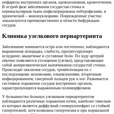
инфаркты внутренних органов, кровоизлияиия, кровотечения.
В острой фазе заболевания сосудистая стенка и
периваскулярная ткань инфильтрированы нейтрофилами, в
хронической – мононуклеарами. Поврежденные участки
локализуются преимущественно в области бифуркации
сосудов.
Клиника узелкового периартериита
Заболевание начинается остро или постепенно, наблюдаются
выраженная лихорадка, слабость, прогрессирующее
исхудание, мышечные и суставные боли. По ходу артерий
обычно появляются утолщения (узелки), представляющие
собой аневризматические выпячивания сосудистой стенки.
Происходят окклюзия сосудов, тромботизация их с
последующими экхимозами, изъязвлениями, вторичным
инфицированием, гангреной пальцев рук и ног. Развивается
системное поражение сосудов внутренних органов,
характеризующееся выраженным полиморфизмом.
У большинства больных узелковым периартериитом
наблюдаются различные поражения почек, наиболее тяжелым
из которых является диффузный гломерулонефрит со стойкой
гипертензией, хотя возможна гипертензия и при нормальной