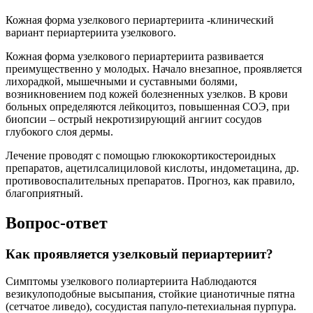
Кожная форма узелкового периартериита -клинический
вариант периартериита узелкового.
Кожная форма узелкового периартериита развивается
преимущественно у молодых. Начало внезапное, проявляется
лихорадкой, мышечными и суставными болями,
возникновением под кожей болезненных узелков. В крови
больных определяются лейкоцитоз, повышенная СОЭ, при
биопсии – острый некротизирующий ангиит сосудов
глубокого слоя дермы.
Лечение проводят с помощью глюкокортикостероидных
препаратов, ацетилсалициловой кислоты, индометацина, др.
противовоспалительных препаратов. Прогноз, как правило,
благоприятный.
Вопрос-ответ
Как проявляется узелковый периартериит?
Симптомы узелкового полиартериита Наблюдаются
везикулоподобные высыпания, стойкие цианотичные пятна
(сетчатое ливедо), сосудистая папуло-петехиальная пурпура.