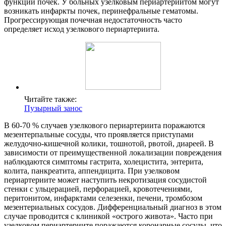
функции почек. У больных узелковым периартериитом могут
возникать инфаркты почек, перинефральные гематомы.
Прогрессирующая почечная недостаточность часто
определяет исход узелкового периартериита.
Читайте также:
Пузырный занос
В 60-70 % случаев узелкового периартериита поражаются
мезентерпальные сосуды, что проявляется приступами
желудочно-кишечной колики, тошнотой, рвотой, диареей. В
зависимости от преимущественной локализации повреждения
наблюдаются симптомы гастрита, холецистита, энтерита,
колита, панкреатита, аппендицита. При узелковом
периартериите может наступить некротизация сосудистой
стенки с ульцерацией, перфорацией, кровотечениями,
перитонитом, инфарктами селезенки, печени, тромбозом
мезентериальных сосудов. Дифференциальный диагноз в этом
случае проводится с клиникой «острого живота». Часто при
узелковом периартериите поражаются коронарные сосуды, что