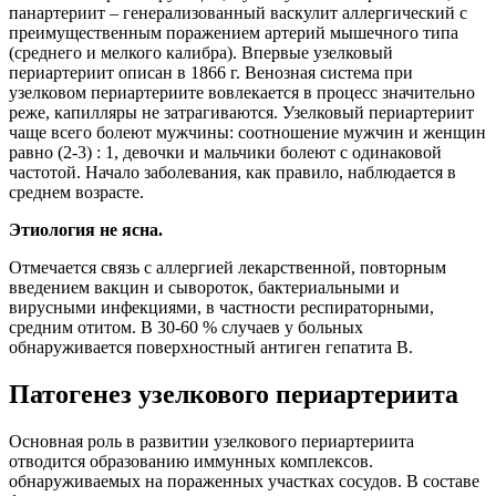
панартериит – генерализованный васкулит аллергический с
преимущественным поражением артерий мышечного типа
(среднего и мелкого калибра). Впервые узелковый
периартериит описан в 1866 г. Венозная система при
узелковом периартериите вовлекается в процесс значительно
реже, капилляры не затрагиваются. Узелковый периартериит
чаще всего болеют мужчины: соотношение мужчин и женщин
равно (2-3) : 1, девочки и мальчики болеют с одинаковой
частотой. Начало заболевания, как правило, наблюдается в
среднем возрасте.
Этиология не ясна.
Отмечается связь с аллергией лекарственной, повторным
введением вакцин и сывороток, бактериальными и
вирусными инфекциями, в частности респираторными,
средним отитом. В 30-60 % случаев у больных
обнаруживается поверхностный антиген гепатита В.
Патогенез узелкового периартериита
Основная роль в развитии узелкового периартериита
отводится образованию иммунных комплексов.
обнаруживаемых на пораженных участках сосудов. В составе