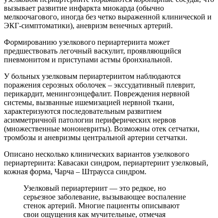
вызывает развитие инфаркта миокарда (обычно
мелкоочагового, иногда без четко выраженной клинической и
ЭКГ-симптоматики), аневризм венечных артерий.
Формированию узелкового периартериита может
предшествовать легочный васкулит, проявляющийся
пневмонитом и приступами астмы бронхиальной.
У больных узелковым периартериитом наблюдаются
поражения серозных оболочек – экссудативный плеврит,
перикардит, менингоэнцефалит. Повреждения нервной
системы, вызванные ишемизацией нервной ткани,
характеризуются последовательным развитием
асимметричной патологии периферических нервов
(множественные мононевриты). Возможны отек сетчатки,
тромбозы и аневризмы центральной артерии сетчатки.
Описано несколько клинических вариантов узелкового
периартериита: Кавасаки синдром, периартериит узелковый,
кожная форма, Чарча – Штраусса синдром.
Узелковый периартериит — это редкое, но
серьезное заболевание, вызывающее воспаление
стенок артерий. Многие пациенты описывают
свои ощущения как мучительные, отмечая