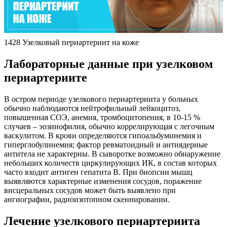
1428 Узелковый периартериит на коже
Лабораторные данные при узелковом
периартериите
В остром периоде узелкового периартериита у больных
обычно наблюдаются нейтрофильный лейкоцитоз,
повышенная СОЭ, анемия, тромбоцитопения, в 10-15 %
случаев – эозинофилия, обычно коррелирующая с легочным
васкулитом. В крови определяются гипоальбуминемия и
гиперглобулинемия; фактор ревматоидный и антиядерные
антитела не характерны. В сыворотке возможно обнаружение
небольших количеств циркулирующих ИК, в состав которых
часто входит антиген гепатита В. При биопсии мышц
выявляются характерные изменения сосудов, поражение
висцеральных сосудов может быть выявлено при
ангиографии, радиоизотопном скеннировании.
Лечение узелкового периартериита