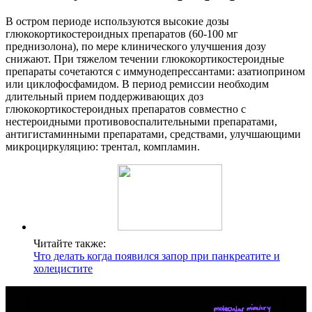
В остром периоде используются высокие дозы
глюкокортикостероидных препаратов (60-100 мг
преднизолона), по мере клинического улучшения дозу
снижают. При тяжелом течении глюкокортикостероидные
препараты сочетаются с иммунодепрессантами: азатиоприном
или циклофосфамидом. В период ремиссии необходим
длительный прием поддерживающих доз
глюкокортикостероидных препаратов совместно с
нестероидными противовоспалительными препаратами,
антигистаминными препаратами, средствами, улучшающими
микроциркуляцию: трентал, компламин.
Читайте также:
Что делать когда появился запор при панкреатите и
холецистите