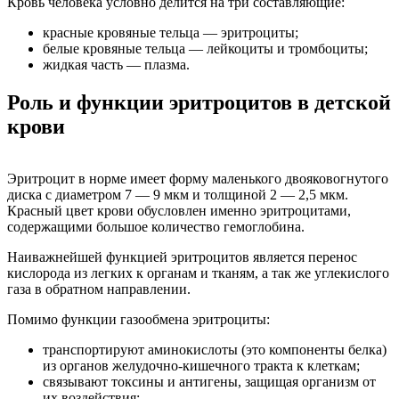
Кровь человека условно делится на три составляющие:
красные кровяные тельца — эритроциты;
белые кровяные тельца — лейкоциты и тромбоциты;
жидкая часть — плазма.
Роль и функции эритроцитов в детской
крови
Эритроцит в норме имеет форму маленького двояковогнутого
диска с диаметром 7 — 9 мкм и толщиной 2 — 2,5 мкм.
Красный цвет крови обусловлен именно эритроцитами,
содержащими большое количество гемоглобина.
Наиважнейшей функцией эритроцитов является перенос
кислорода из легких к органам и тканям, а так же углекислого
газа в обратном направлении.
Помимо функции газообмена эритроциты:
транспортируют аминокислоты (это компоненты белка)
из органов желудочно-кишечного тракта к клеткам;
связывают токсины и антигены, защищая организм от
их воздействия;