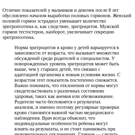
Отличие показателей у мальчиков и девочек после 8 лет
обусловлено началом выработки половых гормонов. Женский
половой гормон эстрадиол уменьшает количество
эритропоэтина и, как следствие, эритроцитов. Мужской
гормон тестостерон, наоборот, увеличивает секрецию
эритропоэтина.
Норма эритроцитов в крови у детей варьируется в
зависимости от возраста, что вызывает множество
обсуждений среди родителей и специалистов. У
новорожденных уровень эритроцитов может быть
выше, чем у старших детей, что связано с
адаптацией организма к новым условиям жизни. С
возрастом этот показатель постепенно снижается.
Важно понимать, что отклонения от нормы могут
свидетельствовать о различных состояниях
здоровья, таких как анемия или обезвоживание.
Родители часто беспокоятся о результатах
анализов, и именно поэтому регулярные проверки
крови становятся важной частью медицинского
наблюдения. Врач всегда объяснит, что
индивидуальные особенности ребенка могут
влиять на результаты, и не стоит паниковать при
незначительных отклонениях. Главное — следить