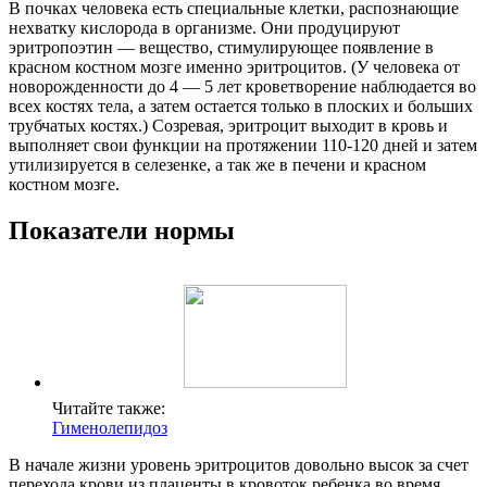
В почках человека есть специальные клетки, распознающие
нехватку кислорода в организме. Они продуцируют
эритропоэтин — вещество, стимулирующее появление в
красном костном мозге именно эритроцитов. (У человека от
новорожденности до 4 — 5 лет кроветворение наблюдается во
всех костях тела, а затем остается только в плоских и больших
трубчатых костях.) Созревая, эритроцит выходит в кровь и
выполняет свои функции на протяжении 110-120 дней и затем
утилизируется в селезенке, а так же в печени и красном
костном мозге.
Показатели нормы
Читайте также:
Гименолепидоз
В начале жизни уровень эритроцитов довольно высок за счет
перехода крови из плаценты в кровоток ребенка во время