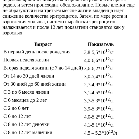
родов, и затем происходит обезвоживание. Новые клетки еще
не образуются и на третьем месяце жизни младенца идет
снижение количества эритроцитов. Затем, по мере роста и
взросления малыша, система выработки эритроцитов
налаживается и после 12 лет показатели становятся как у
взрослых.
Возраст
Показатель
12
В первый день после рождения
3,8-5,5*10
/л
12
Первая неделя жизни
4,0-6,6*10
/л
12
Вторая неделя жизни (с 7 до 14 дней)
3,6-6,2*10
/л
12
От 14 до 30 дней жизни
3,0-5,4*10
/л
12
От 30 дней до 60 дней жизни
2,7-4,9*10
/л
12
С 3 по 6 месяц жизни
3,1-4,5*10
/л
12
С 6 месяцев до 2 лет
3,7-5,3*10
/л
12
С 2 до 6 лет
3,9-5,3*10
/л
12
С 6 до 12 лет
4,0-5,2*10
/л
12
С 8 до 12 лет девочки
4,1-5,1*10
/л
12
С 8 до 12 лет мальчики
4,5 – 5,3*10
/л