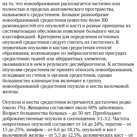
на то, что новообразование располагается частично или
полностью в пределах анатомического пространства,
называемого средостением. Большое разнообразие
новообразований средостения (известно более I00
разновидностей его опухолей и кист) и разные принципы их
систематизации обусловили появление большого числа
классификаций. Критерием для определения истинных
опухолей средостения следует считать их гистогенез. К
первичным опухолям и кистам средостения относят
образования, возникающие из эмбриологически присущих
средостению тканей или аберрантных элементов,
оказавшихся в нем в результате дисэмбриогенеза. К истинным
опухолям средостения не принято относить новообразования,
исходящие из стенок и органов средостения, однако
большинство клиницистов включают в группу
новообразований средостения опухоли и кисты вилочковой
железы.
Опухоли и кисты средостения встречаются достаточно редко
(около 1%). Женщины составляют около 60% заболевших.
Возраст большинства больных – до 50 лет. Преобладают
доброкачественные опухоли в соотношении 3:1-3:2. Частота
неврогенных опухолей составляет от 14 до 24%, тератом – от
15 до 25%, лимфом – от 6,6 до 18,1%, опухолей и кист
вилочковой железы – от 5,5 до 12,5%, целомических кист – от