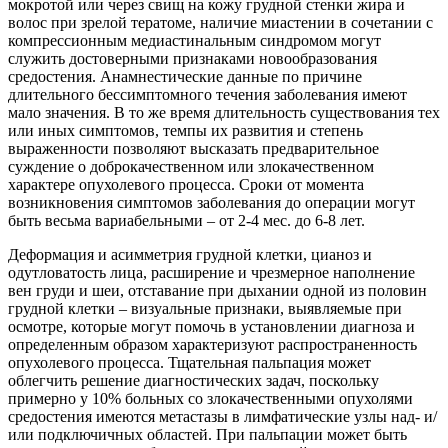
мокротой или через свищ на кожу грудной стенки жира и
волос при зрелой тератоме, наличие миастении в сочетании с
компрессионным медиастинальным синдромом могут
служить достоверными признаками новообразования
средостения. Анамнестические данные по причине
длительного бессимптомного течения заболевания имеют
мало значения. В то же время длительность существования тех
или иных симптомов, темпы их развития и степень
выраженности позволяют высказать предварительное
суждение о доброкачественном или злокачественном
характере опухолевого процесса. Сроки от момента
возникновения симптомов заболевания до операции могут
быть весьма вариабельными – от 2-4 мес. до 6-8 лет.
Деформация и асимметрия грудной клетки, цианоз и
одутловатость лица, расширение и чрезмерное наполнение
вен груди и шеи, отставание при дыхании одной из половин
грудной клетки – визуальные признаки, выявляемые при
осмотре, которые могут помочь в установлении диагноза и
определенным образом характеризуют распространенность
опухолевого процесса. Тщательная пальпация может
облегчить решение диагностических задач, поскольку
примерно у 10% больных со злокачественными опухолями
средостения имеются метастазы в лимфатические узлы над- и/
или подключичных областей. При пальпации может быть