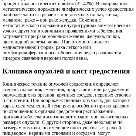
процент диагностических ошибок (35-42%). Изолированное
метастатическое поражение лимфатических узлов средостения
наиболее часто встречается при опухолях почки, яичка,
меланоме, реже – при раке желудка. Сочетание
метастатического поражения внутригрудных мимфатических
узлов с другими вторичными проявлениями заболевания
встречается при раке молочной железы, желудка, почки,
щитовидной железы, яичка. При этом в отличие от
медиастинальной формы рака легкого или
лимфопролиферативного заболевания редко развивается
синдром сдавления верхней полой вены.
Клиника опухолей и кист средостения
Клиническое течение опухолей средостения определяет
степень сдавления, смещения, прорастания или раздражения
окружающих их органов, крупных сосудов, нервных стволов
и сплетений. При доброкачественных опухолях, для которых
характерен медленный гемп роста, особенно при их краевом
по отношению к органам средостения расположении,
признаки заболевания возникают поздно, при значительных
размерах опухоли. С другой стороны, даже небольшие по
размерам опухоли, но имеющие плотную связь с трахеей,
пищеводом, нервными стволами и сосудами, могут