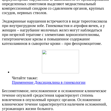
определенных симптомов выделяют медиастинальный
компрессионный синдром со сдавлением органов, крупных
сосудов, нервных стволов.
Эндокринные нарушения встречаются в виде тиреотоксикоза
при внутригрудном зобе. Гинекомастия и атрофия яичек, а у
женщин – нагрубание молочных желез могут наблюдаться
при незрелой тератоме с элементами хорионэпителиомы,
гипертонические кризы и повышенное содержание
катехоламинов в сыворотке крови – при феохромоцитоме.
Читайте также:
Применение Доксициклина в гинекологии
Бессимптомное, неосложненное и осложненное клиническое
течение опухолей средостения характеризует степень
вовлечения в опухолевый процесс органов. Осложненное
клиническое течение характеризуется наличием осложнений,
угрожающих жизни больного.