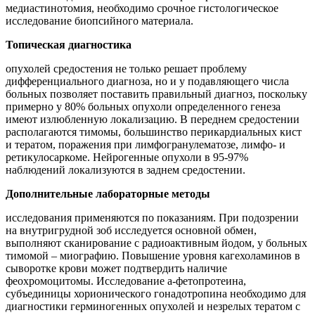
медиастинотомия, необходимо срочное гистологическое
исследование биопсийного материала.
Топическая диагностика
опухолей средостения не только решает проблему
дифференциального диагноза, но и у подавляющего числа
больных позволяет поставить правильный диагноз, поскольку
примерно у 80% больных опухоли определенного генеза
имеют излюбленную локализацию. В переднем средостении
располагаются тимомы, большинство перикардиальных кист
и тератом, поражения при лимфогранулематозе, лимфо- и
ретикулосаркоме. Нейрогенные опухоли в 95-97%
наблюдений локализуются в заднем средостении.
Дополнительные лабораторные методы
исследования применяются по показаниям. При подозрении
на внутригрудной зоб исследуется основной обмен,
выполняют сканирование с радиоактивным йодом, у больных
тимомой – миографию. Повышение уровня кагехоламинов в
сыворотке крови может подтвердить наличие
феохромоцитомы. Исследование а-фетопротеина,
субъединицы хорионического гонадотропина необходимо для
диагностики герминогенных опухолей и незрелых тератом с