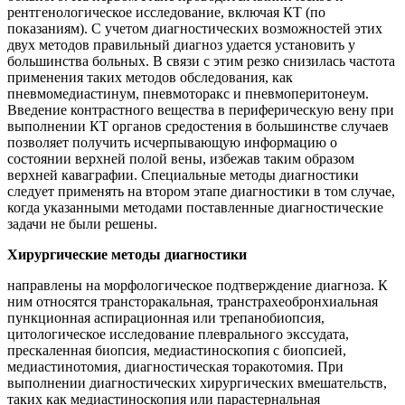
рентгенологическое исследование, включая КТ (по
показаниям). С учетом диагностических возможностей этих
двух методов правильный диагноз удается установить у
большинства больных. В связи с этим резко снизилась частота
применения таких методов обследования, как
пневмомедиастинум, пневмоторакс и пневмоперитонеум.
Введение контрастного вещества в периферическую вену при
выполнении КТ органов средостения в большинстве случаев
позволяет получить исчерпывающую информацию о
состоянии верхней полой вены, избежав таким образом
верхней каваграфии. Специальные методы диагностики
следует применять на втором этапе диагностики в том случае,
когда указанными методами поставленные диагностические
задачи не были решены.
Хирургические методы диагностики
направлены на морфологическое подтверждение диагноза. К
ним относятся трансторакальная, транстрахеобронхиальная
пункционная аспирационная или трепанобиопсия,
цитологическое исследование плеврального экссудата,
прескаленная биопсия, медиастиноскопия с биопсией,
медиастинотомия, диагностическая торакотомия. При
выполнении диагностических хирургических вмешательств,
таких как медиастиноскопия или парастернальная