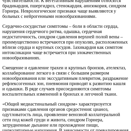
чувствительности. К вегетативным нарушениям относятся
брадикардия, пшергидроз, стенокардия, анизокория, синдром
Горнера. Неврологические признаки чаще выявляются у
больных с нейрогенными новообразованиями.
Сердечно-сосудистые симптомы – боли в области сердца,
нарушения сердечного ритма, одышка, сердечная
недостаточность, синдром сдавления верхней полой вены –
преимущественно встречаются при опухолях, расположенных
вблизи сердца и крупных сосудов. 1ахикардия как симптом
интоксикации чаще встречается при злокачественных
новообразованиях.
Смещение и едавление трахеи и крупных бронхов, ателектаз,
коллабирование легкого в связи с большим размером
новообразования или экссудативным плевритом, раздражение
рефлексогенных зон, пневмония приводят к развитию кашля
и одышки. В ряде случаев присоединяются симптомы
воспалительных изменений в бронхах и легочной ткани.
«Общий медиастинальный синдром» характеризуется
признаками сдавления органов средостения: цианоз,
одутловатость лица, проявление венозной коллатеральной
сети под кожей груди и живота, синдром Горнера,
затрудненные дыхание или прохождение пищи,
циркуляторные нарушения. В зависимости от превалирования