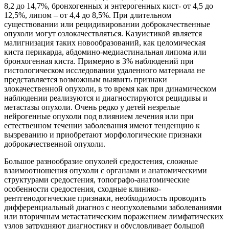
8,2 до 14,7%, бронхогенных и энтерогенных кист- от 4,5 до
12,5%, липом – от 4,4 до 8,5%. При длительном
существовании или рецидивировании доброкачественные
опухоли могут озлокачествляться. Казуистикой является
малигнизация таких новообразований, как целомическая
киста перикарда, абдомино-медиастинальная липома или
бронхогенная киста. Примерно в 3% наблюдений при
гистологическом исследовании удаленного материала не
представляется возможным выявить признаки
злокачественной опухоли, в то время как при динамическом
наблюдении реализуются и диагностируются рецидивы и
метастазы опухоли. Очень редко у детей незрелые
нейрогенные опухоли под влиянием лечения или при
естественном течении заболевания имеют тенденцию к
вызреванию и приобретают морфологические признаки
доброкачественной опухоли.
Большое разнообразие опухолей средостения, сложные
взаимоотношения опухоли с органами и анатомическими
структурами средостения, топографо-анатомические
особенности средостения, сходные клинико-
рентгенодогнческие признаки, необходимость проводить
дифференциальный диагноз с неопухолевыми заболеваниями
или вторичным метастатическим поражением лимфатических
узлов затрудняют диагностику и обусловливает большой