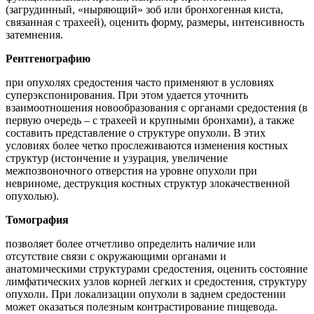
(загрудинный, «ныряющий» зоб или бронхогенная киста,
связанная с трахеей), оценить форму, размеры, интенсивность
затемнения.
Рентгенографию
при опухолях средостения часто применяют в условиях
суперэкспонирования. При этом удается уточнить
взаимоотношения новообразования с органами средостения (в
первую очередь – с трахеей и крупными бронхами), а также
составить представление о структуре опухоли. В этих
условиях более четко прослеживаются изменения костных
структур (истончение и узурация, увеличение
межпозвоночного отверстия на уровне опухоли при
невриноме, деструкция костных структур злокачественной
опухолью).
Томография
позволяет более отчетливо определить наличие или
отсутствие связи с окружающими органами и
анатомическими структурами средостения, оценить состояние
лимфатических узлов корней легких и средостения, структуру
опухоли. При локализации опухоли в заднем средостении
может оказаться полезным контрастирование пищевода.