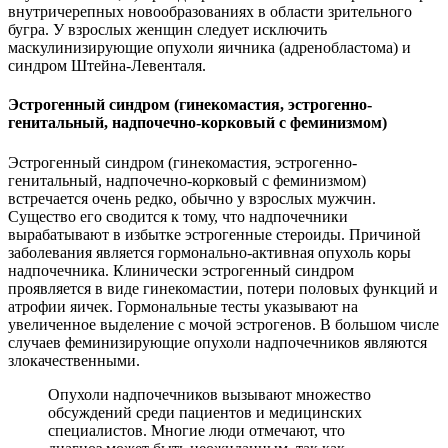
внутричерепных новообразованиях в области зрительного
бугра. У взрослых женщин следует исключить
маскулинизирующие опухоли яичника (адренобластома) и
синдром Штейна-Левенталя.
Эстрогенный синдром (гинекомастия, эстрогенно-
генитальный, надпочечно-корковый с феминизмом)
Эстрогенный синдром (гинекомастия, эстрогенно-
генитальный, надпочечно-корковый с феминизмом)
встречается очень редко, обычно у взрослых мужчин.
Существо его сводится к тому, что надпочечники
вырабатывают в избытке эстрогенные стероиды. Причиной
заболевания является гормонально-активная опухоль коры
надпочечника. Клинически эстрогенный синдром
проявляется в виде гинекомастии, потери половых функций и
атрофии яичек. Гормональные тесты указывают на
увеличенное выделение с мочой эстрогенов. В большом числе
случаев феминизирующие опухоли надпочечников являются
злокачественными.
Опухоли надпочечников вызывают множество
обсуждений среди пациентов и медицинских
специалистов. Многие люди отмечают, что