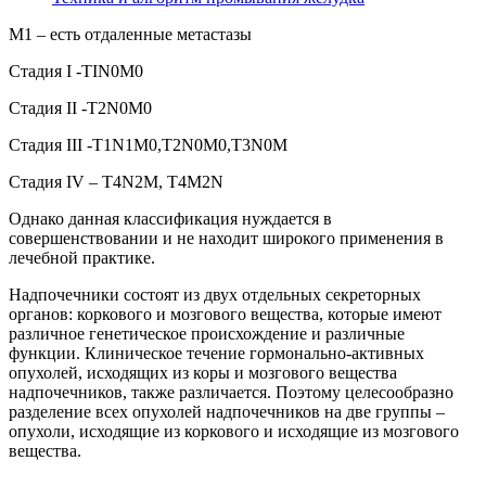
М1 – есть отдаленные метастазы
Стадия I -TIN0M0
Стадия II -T2N0M0
Стадия III -T1N1M0,T2N0M0,T3N0M
Стадия IV – T4N2M, T4M2N
Однако данная классификация нуждается в
совершенствовании и не находит широкого применения в
лечебной практике.
Надпочечники состоят из двух отдельных секреторных
органов: коркового и мозгового вещества, которые имеют
различное генетическое происхождение и различные
функции. Клиническое течение гормонально-активных
опухолей, исходящих из коры и мозгового вещества
надпочечников, также различается. Поэтому целесообразно
разделение всех опухолей надпочечников на две группы –
опухоли, исходящие из коркового и исходящие из мозгового
вещества.