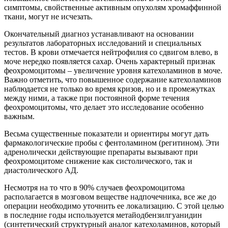
симптомы, свойственные активным опухолям хромаффинной
ткани, могут не исчезать.
Окончательный диагноз устанавливают на основании
результатов лабораторных исследований и специальных
тестов. В крови отмечается нейтрофилия со сдвигом влево, в
моче нередко появляется сахар. Очень характерный признак
феохромоцитомы – увеличение уровня катехоламинов в моче.
Важно отметить, что повышенное содержание катехоламинов
наблюдается не только во время кризов, но и в промежутках
между ними, а также при постоянной форме течения
феохромоцитомы, что делает это исследование особенно
важным.
Весьма существенные показатели и ориентиры могут дать
фармакологические пробы с фентоламином (регитином). Эти
адренолически действующие препараты вызывают при
феохромоцитоме снижение как систолического, так и
диастолического АД.
Несмотря на то что в 90% случаев феохромоцитома
располагается в мозговом веществе надпочечника, все же до
операции необходимо уточнить ее локализацию. С этой целью
в последние годы используется метайодбензилгуанидин
(синтетический структурный аналог катехоламинов, который