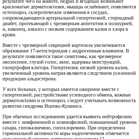
результате чего на животе, бедрах и ягодицах возникают
красноватые дерматоэктазии, мышцы ослабевают, появляются
остеопороз, склеротические изменения в сосудах,
сопровождающиеся артериальной гипертензией, стероидный
диабет, протекающий с чрезмерным аппетитом и полиурией,
и, наконец, алкалоз с низким содержанием калия и хлора в
крови.
Вместе с чрезмерной секрецией кортизола увеличивается
образование 17-кетостероидов с андрогенным влиянием. В
результате появляются такие симптомы, как чрезмерное
оволосение, глухой голос, акне, задержка менструаций,
гипертрофия клитора. Гипертензия, низкий уровень калия,
увеличенный уровень натрия являются следствием усиленной
продукции альдостерона.
У всех больных, у которых имеется ожирение вместе с
гипертензией, расстройствами углеводного обмена, кожные
дерматоэктазии и остеопороз, следует учитывать возможность
развития синдрома Иценко-Кушинга.
При обычных исследованиях удается выявить нейтрофилию
вместе с лимфоненией и эозинофилией, повышенный уровень
сахара, гипокалиемию, гипохлоремию. При определении
гормональной активности коры надпочечников отмечается
повышенный уровень кортизола; показатели 17-