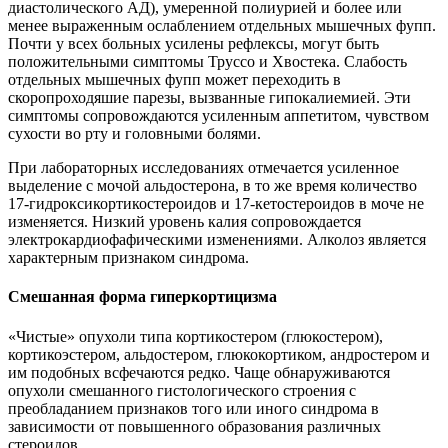
диастолического АД), умеренной полиурией и более или
менее выраженным ослаблением отдельных мышечных фупп.
Почти у всех больных усилены рефлексы, могут быть
положительными симптомы Труссо и Хвостека. Слабость
отдельных мышечных фупп может переходить в
скоропроходяшие парезы, вызванные гипокалиемией. Эти
симптомы сопровождаются усиленным аппетитом, чувством
сухости во рту и головными болями.
При лабораторных исследованиях отмечается усиленное
выделение с мочой альдостерона, в то же время количество
17-гидроксикортикостероидов и 17-кетостероидов в моче не
изменяется. Низкий уровень калия сопровождается
электрокардиофафическими изменениями. Алколоз является
характерным признаком синдрома.
Смешанная форма гиперкортицизма
«Чистые» опухоли типа кортикостером (глюкостером),
кортикоэстером, альдостером, глюкокортиком, андростером и
им подобных всфечаются редко. Чаще обнаруживаются
опухоли смешанного гистологического строения с
преобладанием признаков того или иного синдрома в
зависимости от повышенного образования различных
стероидов.