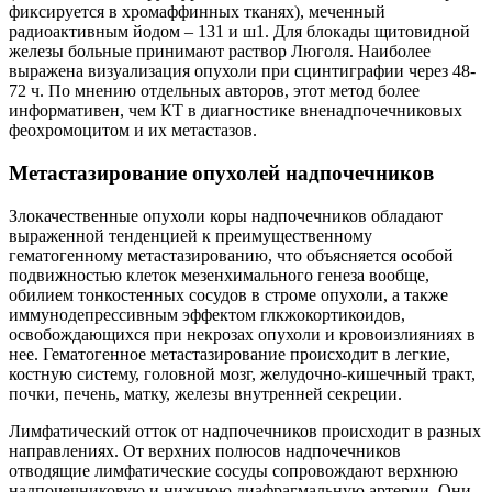
фиксируется в хромаффинных тканях), меченный
радиоактивным йодом – 131 и ш1. Для блокады щитовидной
железы больные принимают раствор Люголя. Наиболее
выражена визуализация опухоли при сцинтиграфии через 48-
72 ч. По мнению отдельных авторов, этот метод более
информативен, чем КТ в диагностике вненадпочечниковых
феохромоцитом и их метастазов.
Метастазирование опухолей надпочечников
Злокачественные опухоли коры надпочечников обладают
выраженной тенденцией к преимущественному
гематогенному метастазированию, что объясняется особой
подвижностью клеток мезенхимального генеза вообще,
обилием тонкостенных сосудов в строме опухоли, а также
иммунодепрессивным эффектом глкжокортикоидов,
освобождающихся при некрозах опухоли и кровоизлияниях в
нее. Гематогенное метастазирование происходит в легкие,
костную систему, головной мозг, желудочно-кишечный тракт,
почки, печень, матку, железы внутренней секреции.
Лимфатический отток от надпочечников происходит в разных
направлениях. От верхних полюсов надпочечников
отводящие лимфатические сосуды сопровождают верхнюю
надпочечниковую и нижнюю диафрагмальную артерии. Они