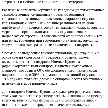
эстрогены и небольшое количество прогестерона.
Различные варианты кортикальных аденом (светлоклеточныс,
темноклеточные, смешанные) и раки объединяют
гормонально-активные и неактивные варианты опухолей
коры надпочечников. Они обычно развиваются на фоне
диффузной или аденоматозной гиперплазии коры, которая по
мере роста гормонально-активных опухолей может
подвергаться атрофии. В зависимости от гиперсекреции тех
или иных гормонов при гормонально-активных опухолях
могут наблюдаться различные клинические синдромы.
Чрезмерное выделение глюкокортикоидов, действующих в
основном на углеводный и белковый обмены, может
вызывать развитие синдрома Иценко-Кушинга
(адренокортикальный синдром, надпочечно-корковый
синдром), который в 60% обусловлен гиперплазией коры
надпочечников, в 30% – гормонально-активной опухолью и в
10% случаев этого синдрома не обнаруживается отчетливых
изменений в коре надпочечников.
Для синдрома Иценко-Кушинга характерен ряд симптомов,
таких как ожирение с распределением излишка жира прежде
всего на теле, круглая форма лица («лунообразное лицо»),
истончение кожи и атрофия эластических волокон, в