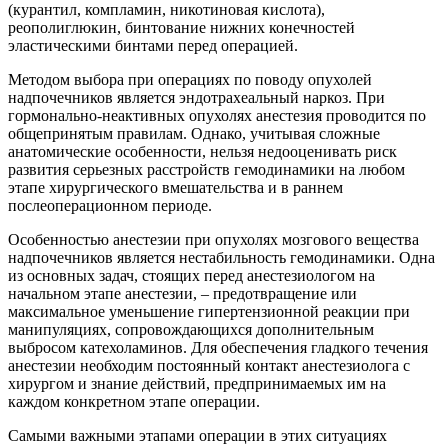
(курантил, компламин, никотиновая кислота),
реополиглюкин, бинтование нижних конечностей
эластическими бинтами перед операцией.
Методом выбора при операциях по поводу опухолей
надпочечников является эндотрахеальный наркоз. При
гормонально-неактивных опухолях анестезия проводится по
общепринятым правилам. Однако, учитывая сложные
анатомические особенности, нельзя недооценивать риск
развития серьезных расстройств гемодинамики на любом
этапе хирургического вмешательства и в раннем
послеоперационном периоде.
Особенностью анестезии при опухолях мозгового вещества
надпочечников является нестабильность гемодинамики. Одна
из основных задач, стоящих перед анестезиологом на
начальном этапе анестезии, – предотвращение или
максимальное уменьшение гипертензионной реакции при
манипуляциях, сопровождающихся дополнительным
выбросом катехоламинов. Для обеспечения гладкого течения
анестезии необходим постоянный контакт анестезиолога с
хирургом и знание действий, предпринимаемых им на
каждом конкретном этапе операции.
Самыми важными этапами операции в этих ситуациях