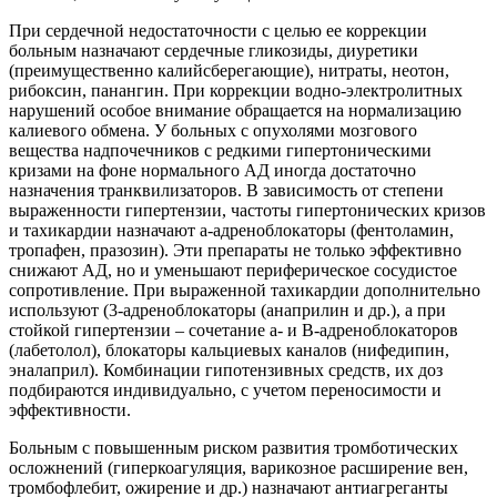
При сердечной недостаточности с целью ее коррекции
больным назначают сердечные гликозиды, диуретики
(преимущественно калийсберегающие), нитраты, неотон,
рибоксин, панангин. При коррекции водно-электролитных
нарушений особое внимание обращается на нормализацию
калиевого обмена. У больных с опухолями мозгового
вещества надпочечников с редкими гипертоническими
кризами на фоне нормального АД иногда достаточно
назначения транквилизаторов. В зависимость от степени
выраженности гипертензии, частоты гипертонических кризов
и тахикардии назначают а-адреноблокаторы (фентоламин,
тропафен, празозин). Эти препараты не только эффективно
снижают АД, но и уменьшают периферическое сосудистое
сопротивление. При выраженной тахикардии дополнительно
используют (3-адреноблокаторы (анаприлин и др.), а при
стойкой гипертензии – сочетание а- и В-адреноблокаторов
(лабетолол), блокаторы кальциевых каналов (нифедипин,
эналаприл). Комбинации гипотензивных средств, их доз
подбираются индивидуально, с учетом переносимости и
эффективности.
Больным с повышенным риском развития тромботических
осложнений (гиперкоагуляция, варикозное расширение вен,
тромбофлебит, ожирение и др.) назначают антиагреганты