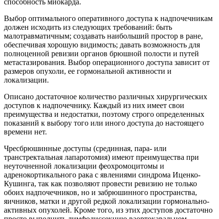
способность миокарда.
Выбор оптимального оперативного доступа к надпочечникам
должен исходить из следующих требований: быть
малотравматичным; создавать наибольший простор в ране,
обеспечивая хорошую видимость; давать возможность для
полноценной ревизии органов брюшной полости и путей
метастазирования. Выбор операционного доступа зависит от
размеров опухоли, ее гормональной активности и
локализации.
Описано достаточное количество различных хирургических
доступов к надпочечнику. Каждый из них имеет свои
преимущества и недостатки, поэтому строго определенных
показаний к выбору того или иного доступа до настоящего
времени нет.
Чресбрюшинные доступы (срединная, пара- или
транстректальная лапаротомия) имеют преимущества при
неуточненной локализации феохромоцитомы и
адренокортикального рака с явлениями синдрома Иценко-
Кушинга, так как позволяют провести ревизию не только
обоих надпочечников, но и забрюшинного пространства,
яичников, матки и другой редкой локализации гормонально-
активных опухолей. Кроме того, из этих доступов достаточно
просто выполнить лимфодиссекцию ваортокавальном