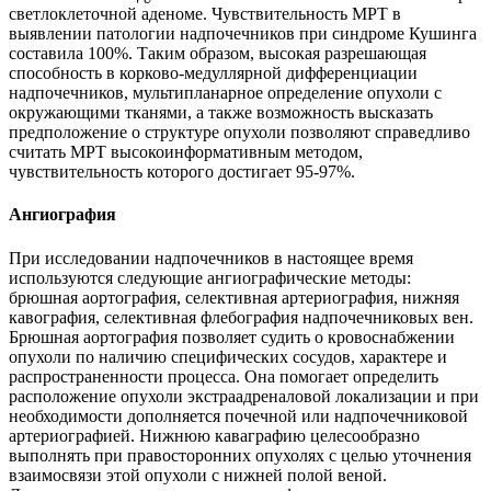
светлоклеточной аденоме. Чувствительность МРТ в
выявлении патологии надпочечников при синдроме Кушинга
составила 100%. Таким образом, высокая разрешающая
способность в корково-медуллярной дифференциации
надпочечников, мультипланарное определение опухоли с
окружающими тканями, а также возможность высказать
предположение о структуре опухоли позволяют справедливо
считать МРТ высокоинформативным методом,
чувствительность которого достигает 95-97%.
Ангиография
При исследовании надпочечников в настоящее время
используются следующие ангиографические методы:
брюшная аортография, селективная артериография, нижняя
кавография, селективная флебография надпочечниковых вен.
Брюшная аортография позволяет судить о кровоснабжении
опухоли по наличию специфических сосудов, характере и
распространенности процесса. Она помогает определить
расположение опухоли экстраадреналовой локализации и при
необходимости дополняется почечной или надпочечниковой
артериографией. Нижнюю каваграфию целесообразно
выполнять при правосторонних опухолях с целью уточнения
взаимосвязи этой опухоли с нижней полой веной.