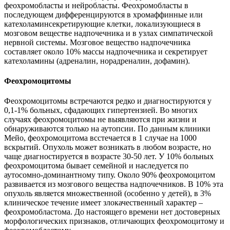
феохромобласты и нейробласты. Феохромобласты в
последующем дифференцируются в хромаффинные или
катехоламинсекретирующие клетки, локализующиеся в
мозговом веществе надпочечника и в узлах симпатической
нервной системы. Мозговое вещество надпочечника
составляет около 10% массы надпочечника и секретирует
катехоламины (адреналин, норадреналин, дофамин).
Феохромоцитомы
Феохромоцитомы встречаются редко и диагностируются у
0,1-1% больных, сфадающих гипертензией. Во многих
случаях феохромоцитомы не выявляются при жизни и
обнаруживаются только на аутопсии. По данным клиники
Мейо, феохромоцитома всстечается в 1 случае на 1000
вскрытий. Опухоль может возникать в любом возрасте, но
чаще диагностируется в возрасте 30-50 лет. У 10% больных
феохромоцитома бывает семейной и наследуется по
аутосомно-доминантному типу. Около 90% феохромоцитом
развивается из мозгового вещества надпочечников. В 10% эта
опухоль является множественной (особенно у детей), в 3%
клиническое течение имеет злокачественный характер –
феохромобластома. До настоящего времени нет достоверных
морфологических признаков, отличающих феохромоцитому и