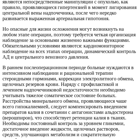
являются непосредственные манипуляции с опухолью, как
правило, проявляющиеся гипертензией в момент лигирования
центральной вены надпочечника, после чего нередко
развивается выраженная артериальная гипотония.
Но опасные для жизни осложнения могут возникнуть на
любом этапе операции, поэтому требуется четкая организация
наблюдение за основными жизненно важными функциями.
Обязательными условиями являются: кардиомониторное
наблюдение на всех этапах операции, динамический контроль
АД и центрального венозного давления.
В раннем послеоперационном периоде больные нуждаются в
интенсивном наблюдании и рациональной терапии
стероидными гормонами, коррекции электролитного обмена,
щелочных резервов крови. Наряду с профилактикой и
лечением надпочечниковой недостаточности необходимо
учитывать тяжелое соматическое состояние больных.
Расстройства минерального обмена, проявляющиеся чаше
всего гипокалиемией, следует компенсировать введением
препаратов калия в сочетании с антагонистами альдостерона
(верошпирон), что способствует ретенции калия в тканях.
Необходимы постоянный контроль за уровнем гликемии,
достаточное введение жидкости, щелочных растворов,
средств, улучшающих метаболизм и сократительную