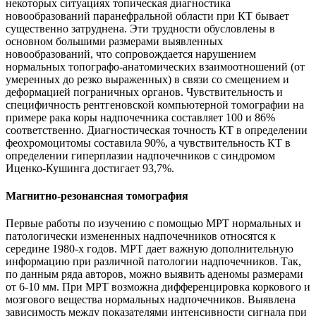
некоторых ситуациях топическая диагностика
новообразований паранефральной области при КТ бывает
существенно затруднена. Эти трудности обусловлены в
основном большими размерами выявленных
новообразований, что сопровождается нарушением
нормальных топографо-анатомических взаимоотношений (от
умеренных до резко выраженных) в связи со смещением и
деформацией пограничных органов. Чувствительность и
специфичность рентгеновской компьютерной томографии на
примере рака коры надпочечника составляет 100 и 86%
соответственно. Диагностическая точность КТ в определении
феохромоцитомы составила 90%, а чувствительность КТ в
определении гиперплазии надпочечников с синдромом
Иценко-Кушинга достигает 93,7%.
Магнитно-резонансная томография
Первые работы по изучению с помощью МРТ нормальных и
патологически измененных надпочечников относятся к
середине 1980-х годов. МРТ дает важную дополнительную
информацию при различной патологии надпочечников. Так,
по данным ряда авторов, можно выявить аденомы размерами
от 6-10 мм. При МРТ возможна дифференцировка коркового и
мозгового вещества нормальных надпочечников. Выявлена
зависимость между показателями интенсивности сигнала при