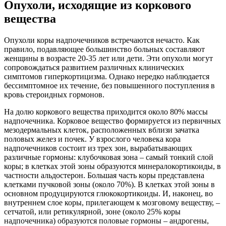
Опухоли, исходящие из коркового
вещества
Опухоли коры надпочечников встречаются нечасто. Как
правило, подавляющее большинство больных составляют
женщины в возрасте 20-35 лет или дети. Эти опухоли могут
сопровождаться развитием различных клинических
симптомов гиперкортицизма. Однако нередко наблюдается
бессимптомное их течение, без повышенного поступления в
кровь стероидных гормонов.
На долю коркового вещества приходится около 80% массы
надпочечника. Корковое вещество формируется из первичных
мезодермальных клеток, расположенных вблизи зачатка
половых желез и почек. У взрослого человека кора
надпочечников состоит из трех зон, вырабатывающих
различные гормоны: клубочковая зона – самый тонкий слой
коры; в клетках этой зоны образуются минералокортикоиды, в
частности альдостерон. Большая часть коры представлена
клетками пучковой зоны (около 70%). В клетках этой зоны в
основном продуцируются глюкокортикоиды. И, наконец, во
внутреннем слое коры, прилегающем к мозговому веществу, –
сетчатой, или ретикулярной, зоне (около 25% коры
надпочечника) образуются половые гормоны – андрогены,