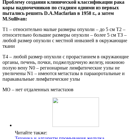
Проблему создания клинической классификации рака
коры надпочечников по стадиям одними из первых
пытались решить D.A.Macfarlan в 1958 г., а затем
M.Sullivan:
Т1 – относительно малые размеры опухоли – до 5 см Т2 –
относительно большие размеры опухоли – более 5 см ТЗ –
любой размер опухоли с местной инвазией в окружающие
ткани
Т4 – любой размер опухоли с прорастанием в окружающие
органы, печень, почки, поджелудочную железу, нижнюю
полую вену N0 – регионарные лимфатические узлы не
увеличены N1 – имеются метастазы в парааоротальные и
паракавальные лимфатические узлы
МО – нет отдаленных метастазов
Читайте также:
Техника и алгоритм промывания желудка