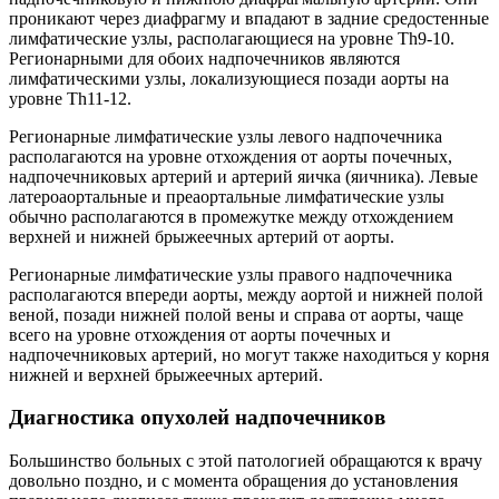
проникают через диафрагму и впадают в задние средостенные
лимфатические узлы, располагающиеся на уровне Тh9-10.
Регионарными для обоих надпочечников являются
лимфатическими узлы, локализующиеся позади аорты на
уровне Th11-12.
Регионарные лимфатические узлы левого надпочечника
располагаются на уровне отхождения от аорты почечных,
надпочечниковых артерий и артерий яичка (яичника). Левые
латероаортальные и преаортальные лимфатические узлы
обычно располагаются в промежутке между отхождением
верхней и нижней брыжеечных артерий от аорты.
Регионарные лимфатические узлы правого надпочечника
располагаются впереди аорты, между аортой и нижней полой
веной, позади нижней полой вены и справа от аорты, чаще
всего на уровне отхождения от аорты почечных и
надпочечниковых артерий, но могут также находиться у корня
нижней и верхней брыжеечных артерий.
Диагностика опухолей надпочечников
Большинство больных с этой патологией обращаются к врачу
довольно поздно, и с момента обращения до установления