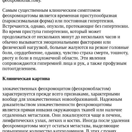
феохромобластому.
Самым существенным клиническим симптомом
феохромоцитомы является временная приступообразная
(пароксизмальная форма) или постоянная гипертензия.
Встречаются, однако, опухоли, протекающие без гипертензии.
Во время приступа гипертензии, который может
продолжаться от нескольких минут до нескольких часов и
обычно вызывается эмоциональными факторами или
физической нагрузкой, больные жалуются на резкие головные
боли, сердцебиение, одышку, чувство страха смерти, тошноту,
рвоту и боли в подложечной области. Эти явления
сопровождаются гиперемией лица и рук, а также профузным
потоотделением.
Клиническая картина
злокачественных феохромоцитом (феохромобластом)
характеризуется прежде всего признаками, характерными
вообще для злокачественных новообразований. Надежным
доказательством злокачественности феохромоцитомы
является прямая инвазия окружающих тканей или наличие
отдаленных метастазов. Они локализуются чаще в печени,
лимфатических узлах, легких и костях. Иногда после удаления
феохромоцитомы могут остаться метастазы, выделяющие
повышенное количество катехоламинов. В этих случаях