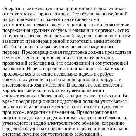
Оперативные вмешательства при опухолях надпочечников
относятся к категории сложных. Это обусловлено глубиной
их расположения, сложными анатомическими
взаимоотношениями с окружающими органами, опасностью
повреждения крупных сосудов и ближайших органов. Успех
хирургического лечения опухолей надпочечников во многом
зависит от предоперационной подготовки, адекватности
обезболивания, а также ведения послеоперационного
периода. Предоперационная подготовка должна проводиться
с учетом степени гормональной активности опухоли,
проявлений заболевания, его осложнений и сопутствующей
патологии. Нередко предоперационная подготовка может
продолжаться в течение нескольких недель и требует
совместных усилий терапевта-эндокринолога, хирурга и
анестезиолога-реаниматолога. В целом она заключается в
коррекции метаболических нарушений, лечении
сопутствующих заболеваний, санации очагов инфекции. Во
время предоперационной подготовки должны учитываться
исходные изменения гомеостаза, связанные с опухолевым
процессом, возрастные изменения. Предоперационная
подготовка должна предусматривать коррекцию белкового,
углеводного и водно-электролитного обменов; коррекцию
сердечно-сосудистых нарушений и нарушений дыхательной
системы; лечение сопутствующих заболеваний.