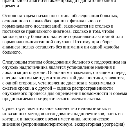
правильного диагноза также проходит достаточно много
времени.
Основная задача начального этапа обследования больных,
основанного на жалобах, данных физикального и
гормонального исследований, заключается не столько в
постановке правильного диагноза, сколько в том, чтобы
заподозрить у больного наличие гормонально-активной или
гормонально-неактивной опухоли. Поэтому при сборе
анамнеза нельзя оставлять без внимания ни одной жалобы
больного.
Следующим этапом обследования больного с подозрением на
опухоль надпочечника является установление наличия и
локализации опухоли. Основными задачами, стоящими перед
специальными методами топической диагностики, являются,
с одной стороны, установление диагноза в максимально
сжатые сроки, а с другой – оценка распространенности
опухолевого процесса для определения возможности и объема
предполагаемого хирургического вмешательства.
Существует значительное количество неинвазивных и
инвазивных методов исследования надпочечников, часть из
которых в настоящее время имеет лишь историческое
значение (ретропневмоперитонеум, экскреторная урография).