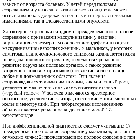
зависит от возраста больных. У детей перед половым
созреванием и у взрослых развитие этого синдрома может
быть вызвано как доброкачественными гиперпластическими
изменениями, так и злокачественными опухолями.
Характерные признаки синдрома: преждевременное половое
созревание с признаками маскулинизации у девочек;
вирилизация с чрезмерным оволосением (дефеминизация и
маскулинизация) взрослых женщин. У мальчиков, у которых
симптомы надпочечно-полового синдрома развиваются перед
периодом полового созревания, отмечается чрезмерное
развитие наружных половых органов, а также развитие
вторичных половых признаков (появление волос на лице,
лобке и в подмышечных областях). Эти явления
сопровождаются такими симптомами, как усиленный рост,
увеличение мышечной силы, акне, изменение голоса
(«грубый голос»). У девочек отмечаются чрезмерное
оволосение, увеличение клитора, отсутствие матки, молочных
желез и менструаций. При лабораторных исследованиях
обнаруживается чрезмерное выделение с мочой 17-
кетостероидов.
При дифференциальной диагностике следует учитывать: 1)
преждевременное половое созревание у мальчиков, вызванное
опухолью яичка; 2) преждевременное половое созревание при