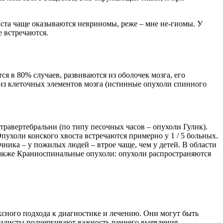
ста чаще оказываются невриномы, реже – мне не-гиомы. У
е встречаются.
я в 80% случаев, развиваются из оболочек мозга, его
 из клеточных элементов мозга (истинные опухоли спинного
травертебральни (по типу песочных часов – опухоли Гулик).
пухоли конского хвоста встречаются примерно у 1 / 5 больных.
чника – у пожилых людей – втрое чаще, чем у детей. В области
т также Краниоспинальные опухоли: опухоли распространяются
сного подхода к диагностике и лечению. Они могут быть
циалисты подчеркивают важность раннего выявления