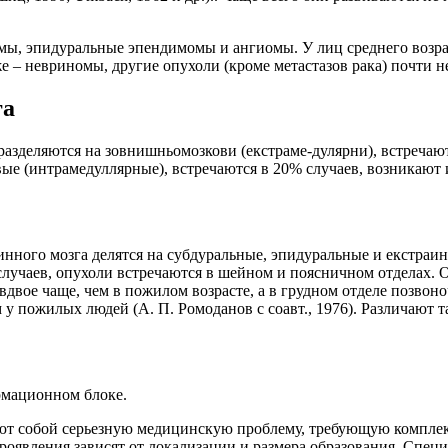
мы, эпидуральные эпендимомы и ангиомы. У лиц среднего возра
 – невриномы, другие опухоли (кроме метастазов рака) почти н
га
азделяются на зовнишньомозкови (екстраме-дулярни), встречаютс
ые (интрамедуллярные), встречаются в 20% случаев, возникают
нного мозга делятся на субдуральные, эпидуральные и екстраин
лучаев, опухоли встречаются в шейном и поясничном отделах. О
двое чаще, чем в пожилом возрасте, а в грудном отделе позвоно
ем у пожилых людей (А. П. Ромоданов с соавт., 1976). Различаю
рмационном блоке.
яют собой серьезную медицинскую проблему, требующую комплек
проявления зависят от локализации и размера образования. Спе