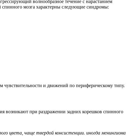
рогрессирующий волнообразное течение с нарастанием
й спинного мозга характерны следующие синдромы:
ем чувствительности и движений по периферическому типу.
ния возникают при раздражении задних корешков спинного
вого цвета, чаще твердой консистенции. иногда менингиома