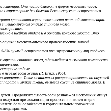
онсистенции. Они часто бывают в форме песочных часов.
омы характерные для болезни Реклингхаузена, встречаются
мерата красновато-коричневого цвета плотной консистенции.
 в шейно-грудном отделе спинного мозга.
ивным ростом.
венно в шейном отделе и в области конского хвоста. Это
то опухоли мезенхиматозного происхождения, мягкой
 5-6% пухлый, встречаются преимущественно у лиц среднего
я корешки спинного мозга, в дальнейшем вызывают компрессию
параплегии.
рестцовом отделе.
первые годы жизни (R. Brizzi, 1955).
у позвоночника. Такие метастазы распространяются по опухолей
аппарата и мягкие ткани, вызывая сжатие спинного мозга. В
 детей. Продолжительность боли разная – от нескольких минут
 и полусидя при локализации процесса в нижнем отделе
миглити боли ослабевают в горизонтальном положении
трамедулярштмы.