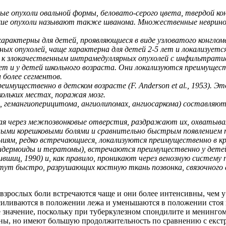
ные опухоли овальной формы, беловато-серого цвета, твердой к
 Такие опухоли называют также шванома. Множественные неврин
характерны для детей, проявляющиеся в виде узловатого конгло
х опухолей, чаще характерна для детей 2-5 лет и локализуется
 к злокачественным интрамедуллярных опухолей с инфильтрат
т и у детей школьного возраста. Они локализуются преимущест
 более сегментов.
имущественно в детском возрасте (F. Anderson et al., 1953). Э
ольких местах, поражая мозг.
, гемангиоперицитома, ангиолипомах, ангиосаркома) составляют
тая через межпозвонковые отверстия, раздражают их, охватыва
ьными корешковыми болями и сравнительно быстрым появлением 
ниям, редко встречающиеся, локализуются преимущественно в к
дермоиды и тератомы), встречаются преимущественно у детей в 
Лившиц, 1990) и, как правило, проникают через венозную систем
тут быстро, разрушающих костную ткань позвонка, связочного 
взрослых боли встречаются чаще и они более интенсивны, чем у
усиливаются в положении лежа и уменьшаются в положении стоя
е значение, поскольку при туберкулезном спондилите и менинго
ены, но имеют большую продолжительность по сравнению с екс