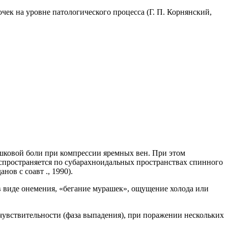
чек на уровне патологического процесса (Г. П. Корнянский,
шковой боли при компрессии яремных вен. При этом
аспространяется по субарахноидальных пространствах спинного
нов с соавт ., 1990).
в виде онемения, «бегание мурашек», ощущение холода или
чувствительности (фаза выпадения), при поражении нескольких