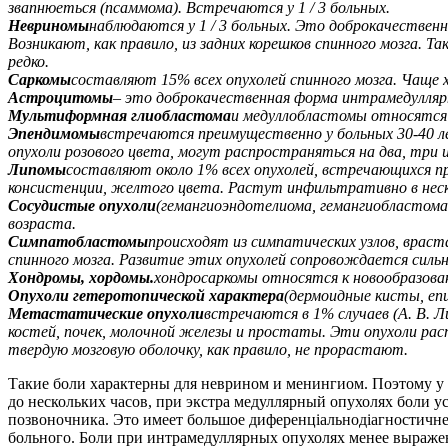
звапнюеться (псаммома). Встречаются у 1 / 3 больных.
Невриномы
наблюдаются у 1 / 3 больных. Это доброкачествен
Возникают, как правило, из задних корешков спинного мозга.
редко.
Саркомы
составляют 15% всех опухолей спинного мозга. Чаще 
Астроцитомы
– это доброкачественная форма интрамедуллярны
Мультиформная глиобластома
и медуллобластомы относятся
Эпендимомы
встречаются преимущественно у больных 30-40 ле
опухоли розового цвета, могут распространяться на два, три и
Липомы
составляют около 1% всех опухолей, встречающихся пре
консистенции, желтого цвета. Растут инфильтративно в неск
Сосудистые опухоли
(гемангиоэндотелиома, гемангиобластома
возраста.
Симпатобластомы
происходят из симпатических узлов, врас
спинного мозга. Развитие этих опухолей сопровождается сил
Хондромы, хордомы.
хондросаркомы относятся к новообразова
Опухоли гетеротопической характера
(дермоидные кисты, епи
Метастатические опухоли
встречаются в 1% случаев (А. В. 
костей, почек, молочной железы и простаты. Эти опухоли рас
твердую мозговую оболочку, как правило, не прорастают.
Такие боли характерны для неврином и менингиом. Поэтому у 
до нескольких часов, при экстра медуллярный опухолях боли 
позвоночника. Это имеет большое диференціальнодіагностичн
больного. Боли при интрамедуллярных опухолях менее выраж