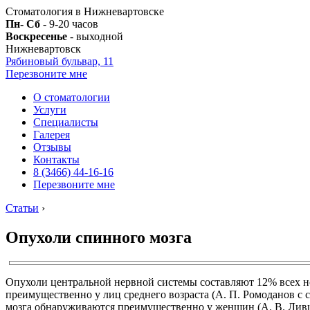
Стоматология в Нижневартовске
Пн- Сб
- 9-20 часов
Воскресенье
- выходной
Нижневартовск
Рябиновый бульвар, 11
Перезвоните мне
О стоматологии
Услуги
Специалисты
Галерея
Отзывы
Контакты
8 (3466) 44-16-16
Перезвоните мне
Статьи
›
Опухоли спинного мозга
Опухоли центральной нервной системы составляют 12% всех но
преимущественно у лиц среднего возраста (А. П. Ромоданов с с
мозга обнаруживаются преимущественно у женщин (А. В. Лившиц