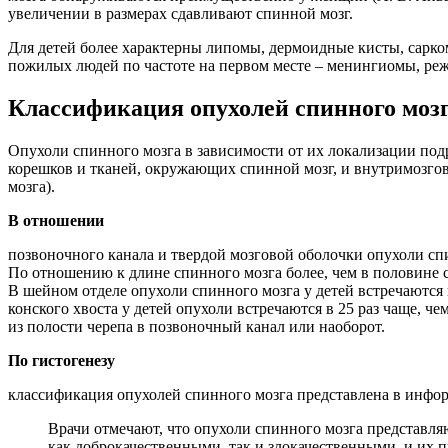
увеличении в размерах сдавливают спинной мозг.
Для детей более характерны липомы, дермоидные кисты, сарко
пожилых людей по частоте на первом месте – менингиомы, реже
Классификация опухолей спинного моз
Опухоли спинного мозга в зависимости от их локализации подр
корешков и тканей, окружающих спинной мозг, и внутримозгов
мозга).
В отношении
позвоночного канала и твердой мозговой оболочки опухоли спи
По отношению к длине спинного мозга более, чем в половине с
В шейном отделе опухоли спинного мозга у детей встречаются в
конского хвоста у детей опухоли встречаются в 25 раз чаще, ч
из полости черепа в позвоночный канал или наоборот.
По гистогенезу
классификация опухолей спинного мозга представлена в инфо
Врачи отмечают, что опухоли спинного мозга представл
как доброкачественными, так и злокачественными, и их 