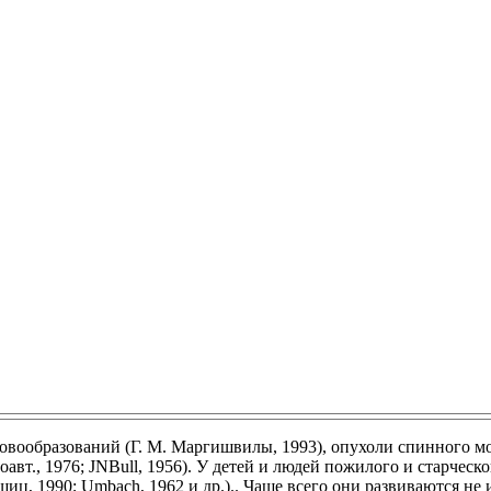
вообразований (Г. М. Маргишвилы, 1993), опухоли спинного мо
оавт., 1976; JNBull, 1956). У детей и людей пожилого и старчес
, 1990; Umbach, 1962 и др.).. Чаще всего они развиваются не и