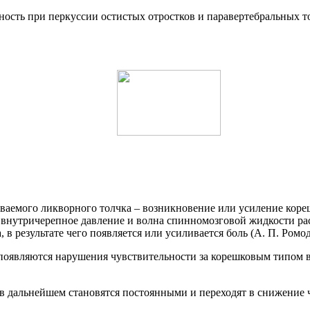
ность при перкуссии остистых отростков и паравертебральных то
ваемого ликворного толчка – возникновение или усиление коре
ет внутричерепное давление и волна спинномозговой жидкости р
 в результате чего появляется или усиливается боль (А. П. Ромода
 появляются нарушения чувствительности за корешковым типом 
 в дальнейшем становятся постоянными и переходят в снижение 