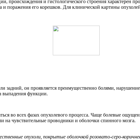
ации, происхождения и гистологического строения характерен п
а и поражения его корешков. Для клинической картины опухоле
 или задний, он проявляется преимущественно болями, нарушени
за выпадения функции.
ться во всех фазах опухолевого процесса. Чаще болевые ощуще
оли на чувствительные проводники и оболочки спинного мозга.
ачественные опухоли, покрытые оболочкой розовато-серо-коричне