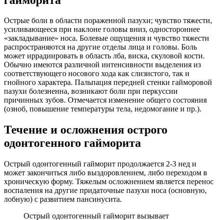
Острые боли в области пораженной пазухи; чувство тяжести,
усиливающееся при наклоне головы вниз, одностороннее
«закладывание» носа. Болевые ощущения и чувство тяжести
распространяются на другие отделы лица и головы. Боль
может иррадиировать в область лба, виска, скуловой кости.
Обычно имеются различной интенсивности выделения из
соответствующего носового хода как слизистого, так и
гнойного характера. Пальпация передней стенки гайморовой
пазухи болезненна, возникают боли при перкуссии
причинных зубов. Отмечается изменение общего состояния
(озноб, повышение температуры тела, недомогание и пр.).
Течение и осложнения острого
одонтогенного гайморита
Острый одонтогенный гайморит продолжается 2-3 нед и
может закончиться либо выздоровлением, либо переходом в
хроническую форму. Тяжелым осложнением является перенос
воспаления на другие придаточные пазухи носа (основную,
лобную) с развитием пансинусита.
Острый одонтогенный гайморит вызывает