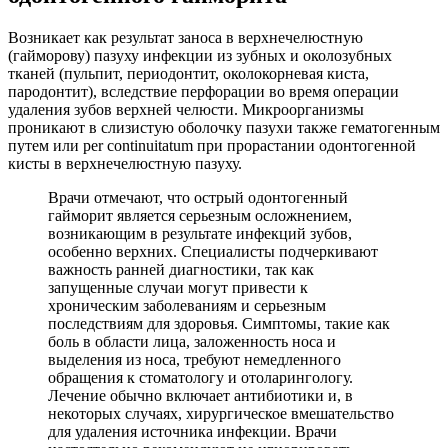
Возникает как результат заноса в верхнечелюстную
(гайморову) пазуху инфекции из зубных и околозубных
тканей (пульпит, периодонтит, околокорневая киста,
пародонтит), вследствие перфорации во время операции
удаления зубов верхней челюсти. Микроорганизмы
проникают в слизистую оболочку пазухи также гематогенным
путем или per continuitatum при прорастании одонтогенной
кисты в верхнечелюстную пазуху.
Врачи отмечают, что острый одонтогенный
гайморит является серьезным осложнением,
возникающим в результате инфекций зубов,
особенно верхних. Специалисты подчеркивают
важность ранней диагностики, так как
запущенные случаи могут привести к
хроническим заболеваниям и серьезным
последствиям для здоровья. Симптомы, такие как
боль в области лица, заложенность носа и
выделения из носа, требуют немедленного
обращения к стоматологу и отоларингологу.
Лечение обычно включает антибиотики и, в
некоторых случаях, хирургическое вмешательство
для удаления источника инфекции. Врачи