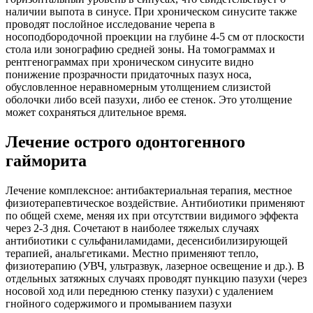
наличии выпота в синусе. При хроническом синусите также
проводят послойное исследование черепа в
носоподбородочной проекции на глубине 4-5 см от плоскости
стола или зонографию средней зоны. На томограммах и
рентгенограммах при хроническом синусите видно
понижение прозрачности придаточных пазух носа,
обусловленное неравномерным утолщением слизистой
оболочки либо всей пазухи, либо ее стенок. Это утолщение
может сохраняться длительное время.
Лечение острого одонтогенного
гайморита
Лечение комплексное: антибактериальная терапия, местное
физиотерапевтическое воздействие. Антибиотики применяют
по общей схеме, меняя их при отсутствии видимого эффекта
через 2-3 дня. Сочетают в наиболее тяжелых случаях
антибиотики с сульфаниламидами, десенсибилизирующей
терапией, анальгетиками. Местно применяют тепло,
физиотерапию (УВЧ, ультразвук, лазерное освещение и др.). В
отдельных затяжных случаях проводят пункцию пазухи (через
носовой ход или переднюю стенку пазухи) с удалением
гнойного содержимого и промыванием пазухи