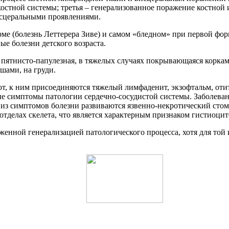
 костной системы; третья – генерализованное поражение костной
исцеральными проявлениями.
е (болезнь Леттерера Зиве) и самом «бледном» при первой форме
е болезни детского возраста.
ибо пятнисто-папулезная, в тяжелых случаях покрывающаяся ко
ушами, на груди.
т, к ним присоединяются тяжелый лимфаденит, экзофтальм, отит
ые симптомы патологии сердечно-сосудистой системы. Заболеван
 из симптомов болезни развиваются язвенно-некротический стом
 отделах скелета, что является характерным признаком гистиоцит
женной генерализацией патологического процесса, хотя для той