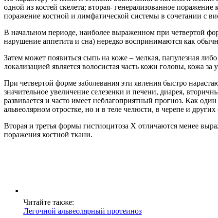
одной из костей скелета; вторая- генерализованное поражение
поражение костной и лимфатической системы в сочетании с в
В начальном периоде, наиболее выраженном при четвертой форм
нарушение аппетита и сна) нередко воспринимаются как обычны
Затем может появиться сыпь на коже – мелкая, папулезная л
локализацией является волосистая часть кожи головы, кожа за 
При четвертой форме заболевания эти явления быстро нарастаю
значительное увеличение селезенки и печени, диарея, вторичн
развивается и часто имеет неблагоприятный прогноз. Как один
альвеолярном отростке, но и в теле челюсти, в черепе и других
Вторая и третья формы гистиоцитоза X отличаются менее выра
поражения костной ткани.
Читайте также:
Легочной альвеолярный протеиноз