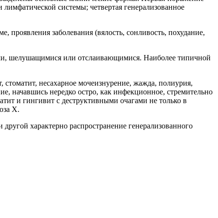
 и лимфатической системы; четвертая генерализованное
, проявления заболевания (вялость, сонливость, похудание,
рками, шелушащимися или отслаивающимися. Наиболее типичной
, стоматит, несахарное мочеизнурение, жажда, полиурия,
ие, начавшись нередко остро, как инфекционное, стремительно
атит и гингивит с деструктивными очагами не только в
оза X.
 и другой характерно распространение генерализованного