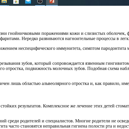
зни гнойничковыми поражениями кожи и слизистых оболочек, фу
фаритами. Нередко развиваются нагноительные процессы в легк
нижением неспецифического иммунитета, симптом пародонтита м
резывания зубов, который сопровождается язвенным гингивитом.
го отростка, подвижность молочных зубов. Подобная схема набл
чен лишь областью альвеолярного отростка и, как правило, име
стойких результатов. Комплексное же лечение этих детей стома
й среди родителей и специалистов. Многие родители не осведо
ита часто становятся неправильная гигиена полости рта и недо