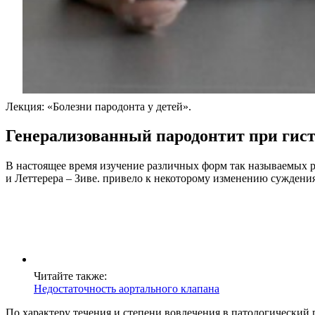
Лекция: «Болезни пародонта у детей».
Генерализованный пародонтит при гис
В настоящее время изучение различных форм так называемых р
и Леттерера – Зиве. привело к некоторому изменению суждения
Читайте также:
Недостаточность аортального клапана
По характеру течения и степени вовлечения в патологически