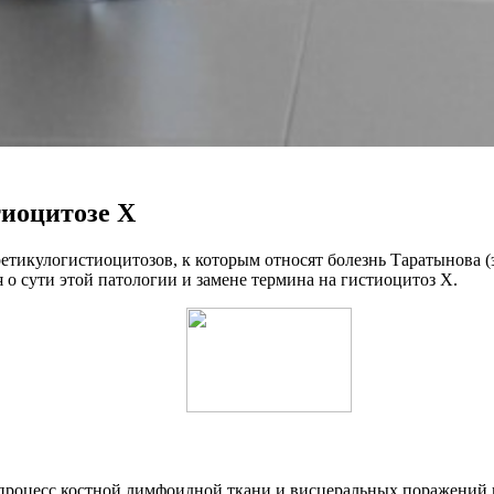
тиоцитозе Х
етикулогистиоцитозов, к которым относят болезнь Таратынова 
 о сути этой патологии и замене термина на гистиоцитоз X.
й процесс костной лимфоидной ткани и висцеральных поражени