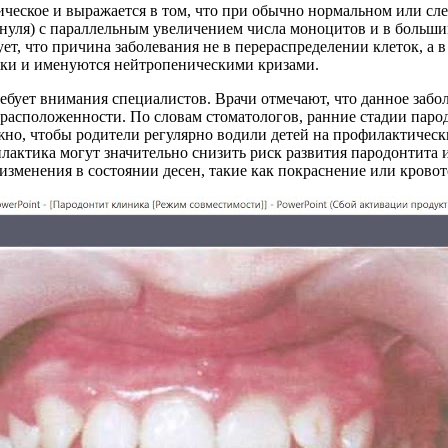
лическое и выражается в том, что при обычно нормальном или сл
 нуля) с параллельным увеличением числа моноцитов и в больши
дует, что причина заболевания не в перераспределении клеток, 
ки и именуются нейтропеническими кризами.
ребует внимания специалистов. Врачи отмечают, что данное забо
драсположенности. По словам стоматологов, ранние стадии паро
жно, чтобы родители регулярно водили детей на профилактическ
актика могут значительно снизить риск развития пародонтита и 
менения в состоянии десен, такие как покраснение или кровото