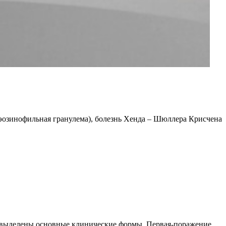
(эозинофильная гранулема), болезнь Хенда – Шюллера Крисчена
й выделены основные клинические формы. Первая-поражение