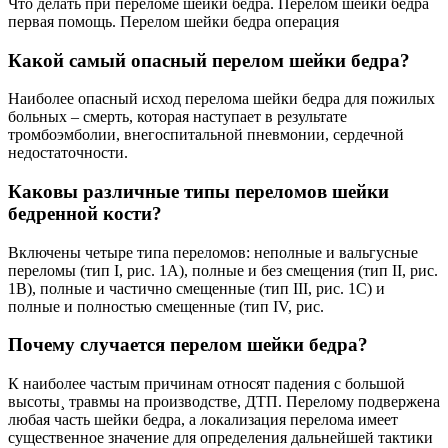
Что делать при переломе шейки бедра. Перелом шейки бедра
первая помощь. Перелом шейки бедра операция
Какой самый опасный перелом шейки бедра?
Наиболее опасный исход перелома шейки бедра для пожилых
больных – смерть, которая наступает в результате
тромбоэмболии, внегоспитальной пневмонии, сердечной
недостаточности.
Каковы различные типы переломов шейки
бедренной кости?
Включены четыре типа переломов: неполные и вальгусные
переломы (тип I, рис. 1A), полные и без смещения (тип II, рис.
1B), полные и частично смещенные (тип III, рис. 1C) и
полные и полностью смещенные (тип IV, рис.
Почему случается перелом шейки бедра?
К наиболее частым причинам относят падения с большой
высоты¸ травмы на производстве, ДТП. Перелому подвержена
любая часть шейки бедра, а локализация перелома имеет
существенное значение для определения дальнейшей тактики