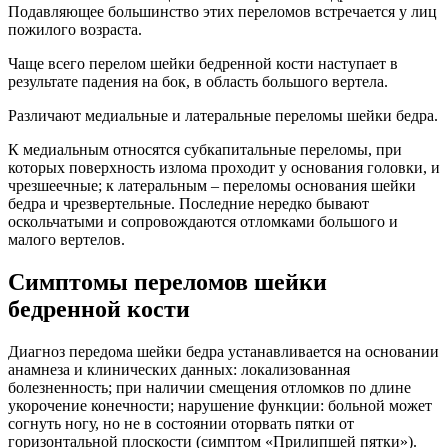
Подавляющее большинство этих переломов встречается у лиц
пожилого возраста.
Чаще всего перелом шейки бедренной кости наступает в
результате падения на бок, в область большого вертела.
Различают медиальные и латеральные переломы шейки бедра.
К медиальным относятся субкапитальные переломы, при
которых поверхность излома проходит у основания головки, и
чрезшеечные; к латеральным – переломы основания шейки
бедра и чрезвертельные. Последние нередко бывают
оскольчатыми и сопровождаются отломками большого и
малого вертелов.
Симптомы переломов шейки
бедренной кости
Диагноз передома шейки бедра устанавливается на основании
анамнеза и клинических данных: локализованная
болезненность; при наличии смещения отломков по длине
укорочение конечности; нарушение функции: больной может
согнуть ногу, но не в состоянии оторвать пятки от
горизонтальной плоскости (симптом «Прилипшей пятки»).