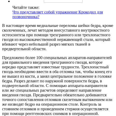
Читайте также:
Что представляет собой упражнение Крокодил для
позвоночника?
В настоящее время медиальные переломы шейки бедра, кроме
сколоченных, лечат методом внесуставного внутрикостного
остеосинтеза при помощи трехгранного или трехлопастного
гвоздя из высококачественной нержавеющей стали, который
вбивают через небольшой разрез мягких тканей в
предвертельной области.
Предложено более 100 специальных апларатов-направителей
для правильного введения трехгранного гвоздя, которое
нередко представляет известные трудности. Трехлопастный
гвоздь необходимо ввести в оба отломка так, чтобы конец его
не вышел из кости, а занял центральное положение в головке
бедра. Разрез делают по наружной поверхности бедра, в
подвертельной области. С помощью аппарата-направителя
или же специальных расчетов определяют направление
введения гвоздя. Предварительно обязательно добиваются
точного сопоставления отломков скелетным вытяжением или
же низводят бедро на операционном столе. Контроль за
стоянием отломков и проведением стержня осуществляется
при помощи рентгеновских снимков в операционной.