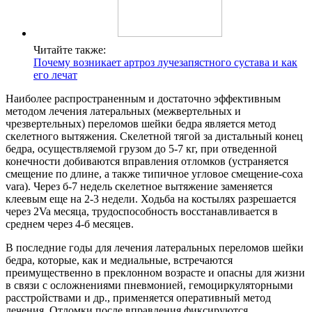
Читайте также:
Почему возникает артроз лучезапястного сустава и как
его лечат
Наиболее распространенным и достаточно эффективным
методом лечения латеральных (межвертельных и
чрезвертельных) переломов шейки бедра является метод
скелетного вытяжения. Скелетной тягой за дистальный конец
бедра, осуществляемой грузом до 5-7 кг, при отведенной
конечности добиваются вправления отломков (устраняется
смещение по длине, а также типичное угловое смещение-соха
vara). Через б-7 недель скелетное вытяжение заменяется
клеевым еще на 2-3 недели. Ходьба на костылях разрешается
через 2Va месяца, трудоспособность восстанавливается в
среднем через 4-б месяцев.
В последние годы для лечения латеральных переломов шейки
бедра, которые, как и медиальные, встречаются
преимущественно в преклонном возрасте и опасны для жизни
в связи с осложнениями пневмонией, гемоциркуляторными
расстройствами и др., применяется оперативный метод
лечения. Отломки после вправления фиксируются