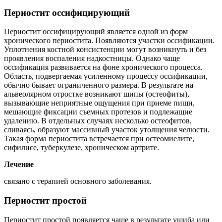
Периостит оссифицирующий
Периостит оссифицирующий является одной из форм
хронического периостита. Появляются участки оссификации.
Уплотнения костной консистенции могут возникнуть и без
проявления воспаления надкостницы. Однако чаще
оссификация развивается на фоне хронического процесса.
Область, подвергаемая усиленному процессу оссификации,
обычно бывает ограниченного размера. В результате на
альвеолярном отростке возникают шипы (остеофиты),
вызывающие неприятные ощущения при приеме пищи,
мешающие фиксации съемных протезов и подлежащие
удалению. В отдельных случаях несколько остеофитов,
сливаясь, образуют массивный участок утолщения челюсти.
Такая форма периостита встречается при остеомиелите,
сифилисе, туберкулезе, хроническом артрите.
Лечение
связано с терапией основного заболевания.
Периостит простой
Периостит простой появляется чаще в результате ушиба или