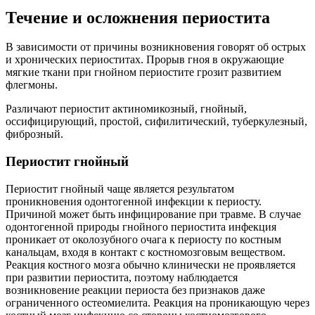
Течение и осложнения периостита
В зависимости от причины возникновения говорят об острых
и хронических периоститах. Прорыв гноя в окружающие
мягкие ткани при гнойном периостите грозит развитием
флегмоны.
Различают периостит актиномикозный, гнойный,
оссифицирующий, простой, сифилитический, туберкулезный,
фиброзный.
Периостит гнойный
Периостит гнойный чаще является результатом
проникновения одонтогенной инфекции к периосту.
Причиной может быть инфицирование при травме. В случае
одонтогенной природы гнойного периостита инфекция
проникает от околозубного очага к периосту по костным
канальцам, входя в контакт с костномозговым веществом.
Реакция костного мозга обычно клинически не проявляется
при развитии периостита, поэтому наблюдается
возникновение реакции периоста без признаков даже
ограниченного остеомиелита. Реакция на проникающую через