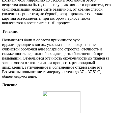
костный мозг инфекцию со стороны костномозгового
вещества должна быть, но в силу реактивности организма, его
сенсибилизации может быть различной, от крайне слабой
(явления периостита) до бурной, когда проявляется четкая
картина остеомиелита, при котором периост также
вовлекается в воспалительный процесс.
Течение.
Появляются боли в области причинного зуба,
иррадиирующие в висок, ухо, глаз, шею; покраснение
слизистой оболочки альвеолярного отростка; отечность и
сглаженность переходной складки, резко болезненной при
пальпации. Отмечаются отечность околочелюстных тканей (в
зависимости от локализации процесса), регионарный
лимфаденит, затрудненное и болезненное открывание рта.
Возможны повышение температуры тела до 37 – 37,5° С,
общее недомогание.
Лечение