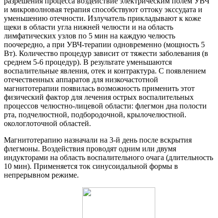
разрешения процесса воздействие электрическим полем УВЧ
и микроволновая терапия способствуют оттоку экссудата и
уменьшению отечности. Излучатель прикладывают к коже
щеки в области угла нижней челюсти и на область
лимфатических узлов по 5 мин на каждую челюсть
поочередно, а при УВЧ-терапии одновременно (мощность 5
Вт). Количество процедур зависит от тяжести заболевания (в
среднем 5-6 процедур). В результате уменьшаются
воспалительные явления, отек и контрактура. С появлением
отечественных аппаратов для низкочастотной
магнитотерапии появилась возможность применить этот
физический фактор для лечения острых воспалительных
процессов челюстно-лицевой области: флегмон дна полости
рта, подчелюстной, подбородочной, крылочелюстной.
окологлоточной областей.
Магнитотерапию назначали на 3-й день после вскрытия
флегмоны. Воздействия проводят одним или двумя
индукторами на область воспалительного очага (длительность
10 мин). Применяется ток синусоидальной формы в
непрерывном режиме.