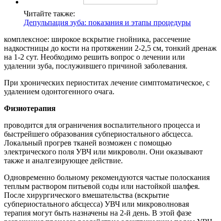
Читайте также:
Депульпация зуба: показания и этапы процедуры
комплексное: широкое вскрытие гнойника, рассечение
надкостницы до кости на протяжении 2-2,5 см, тонкий дренаж
на 1-2 сут. Необходимо решить вопрос о лечении или
удалении зуба, послужившего причиной заболевания.
При хронических периоститах лечение симптоматическое, с
удалением одонтогенного очага.
Физиотерапия
проводится для ограничения воспалительного процесса и
быстрейшего образования субпериостального абсцесса.
Локальный прогрев тканей возможен с помощью
электрического поля УВЧ или микроволн. Они оказывают
также и аналгезирующее действие.
Одновременно больному рекомендуются частые полоскания
теплым раствором питьевой соды или настойкой шалфея.
После хирургического вмешательства (вскрытие
субпериостального абсцесса) УВЧ или микроволновая
терапия могут быть назначены на 2-й день. В этой фазе