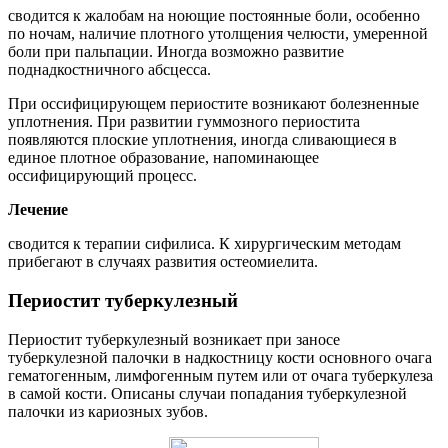
сводится к жалобам на ноющие постоянные боли, особенно
по ночам, наличие плотного утолщения челюсти, умеренной
боли при пальпации. Иногда возможно развитие
поднадкостничного абсцесса.
При оссифицирующем периостите возникают болезненные
уплотнения. При развитии гуммозного периостита
появляются плоские уплотнения, иногда сливающиеся в
единое плотное образование, напоминающее
оссифицирующий процесс.
Лечение
сводится к терапии сифилиса. К хирургическим методам
прибегают в случаях развития остеомиелита.
Периостит туберкулезный
Периостит туберкулезный возникает при заносе
туберкулезной палочки в надкостницу кости основного очага
гематогенным, лимфогенным путем или от очага туберкулеза
в самой кости. Описаны случаи попадания туберкулезной
палочки из кариозных зубов.