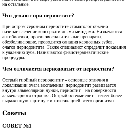
на остальные.
Что делают при периостите?
При остром серозном периостите стоматолог обычно
начинает лечение консервативными методами. Назначаются
антибиотики, противовоспалительные препараты,
обезболивающие, проводится санация кариозных зубов,
очагов периодонтита. Также специалист определит показания
к удалению зуба. Назначаются физиотерапевтические
процедуры.
Чем отличается периодонтит от периостита?
Острый гнойный периодонтит – основные отличия в
локализации очага воспаления: периодонтит развивается
внутри альвеолярной лунки, периостит – на поверхности
альвеолярного отростка. Острый остеомиелит – имеет более
выраженную картину с интоксикацией всего организма.
Советы
СОВЕТ №1