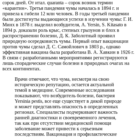
сорок дней. От итал. quaranta – сорок возник термин
«карантин». Третья пандемия чумы началась в 1894 г. и
привела к гибели 12 млн человек. В годы третьей пандемии
были достигнуты выдающиеся успехи в изучении чумы: Г. И.
Минх в 1878 г. выделил возбудителя, A. Yersin, S. Kitasato в
1894 p. доказали роль крыс, степных грызунов и блох в
распространении болезни, Д. К. Заболотный проявил
природную осередковисть чумы. Первый опыт вакцинации
против чумы сделал Д. С. Самойлович в 1803 p., однако
эффективная вакцина была разработана В. А. Хавкин в 1926 г.
В связи с разработанными мероприятиями регистрируются
лишь спорадические случаи болезни в природных очагах на
всех континентах.
Врачи отмечают, что чума, несмотря на свою
историческую репутацию, остается актуальной
темой в медицине. Современные исследования
показывают, что возбудитель болезни, бактерия
Yersinia pestis, все еще существует в дикой природе
и может представлять опасность в определенных
регионах. Специалисты подчеркивают важность
ранней диагностики и своевременного лечения,
так как при отсутствии медицинской помощи
заболевание может привести к серьезным
последствиям. Вакцинация и профилактические