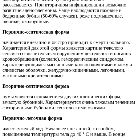
рассасывается. При вторичном инфицировании возможно
развитие аденофлегмоны. Чаще наблюдаются паховые и
бедренные бубны (50-60% случаев), реже подмышечные,
шейные, околоушные.
Первично-септическая форма
начинается внезапно и быстро приводит к смерти больного.
Характерной для этой формы является картина тяжелого
сепсиса со значительным нарушением деятельности органов
кровообращения (коллапс), геморрагическим синдромом,
характеризующимся массивными кровоизлияниями в кожу и
слизистые оболочки, желудочно-кишечными, легочными,
маточными кровотечениями.
Вторично-септическая форма
чумы является осложнением других клинических форм,
зачастую бубонной. Характеризуется очень тяжелым течением
с вторичными бубонами, септическими очагами.
Первично-легочная форма
имеет тяжелый ход. Начало ее внезапный, с ознобом,
повышением температуры тела до 40 ° С и выше. В конце