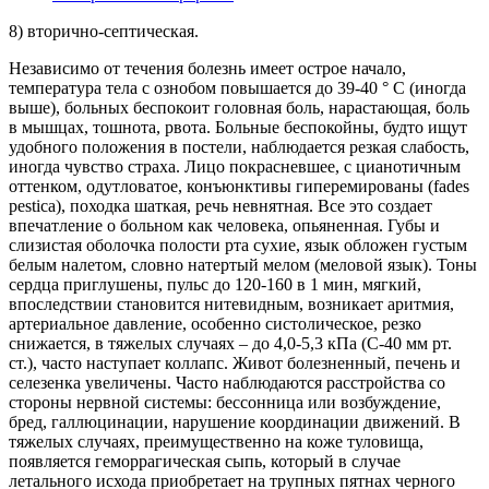
8) вторично-септическая.
Независимо от течения болезнь имеет острое начало,
температура тела с ознобом повышается до 39-40 ° С (иногда
выше), больных беспокоит головная боль, нарастающая, боль
в мышцах, тошнота, рвота. Больные беспокойны, будто ищут
удобного положения в постели, наблюдается резкая слабость,
иногда чувство страха. Лицо покрасневшее, с цианотичным
оттенком, одутловатое, конъюнктивы гиперемированы (fades
pestica), походка шаткая, речь невнятная. Все это создает
впечатление о больном как человека, опьяненная. Губы и
слизистая оболочка полости рта сухие, язык обложен густым
белым налетом, словно натертый мелом (меловой язык). Тоны
сердца приглушены, пульс до 120-160 в 1 мин, мягкий,
впоследствии становится нитевидным, возникает аритмия,
артериальное давление, особенно систолическое, резко
снижается, в тяжелых случаях – до 4,0-5,3 кПа (С-40 мм рт.
ст.), часто наступает коллапс. Живот болезненный, печень и
селезенка увеличены. Часто наблюдаются расстройства со
стороны нервной системы: бессонница или возбуждение,
бред, галлюцинации, нарушение координации движений. В
тяжелых случаях, преимущественно на коже туловища,
появляется геморрагическая сыпь, который в случае
летального исхода приобретает на трупных пятнах черного