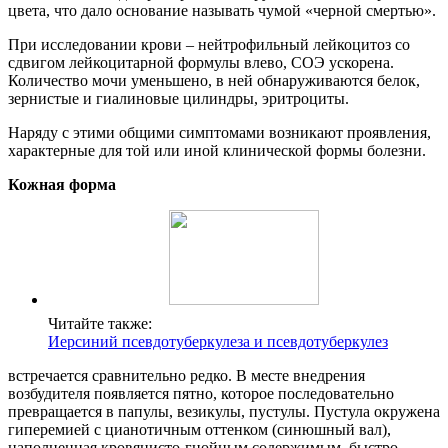
цвета, что дало основание называть чумой «черной смертью».
При исследовании крови – нейтрофильный лейкоцитоз со
сдвигом лейкоцитарной формулы влево, СОЭ ускорена.
Количество мочи уменьшено, в ней обнаруживаются белок,
зернистые и гиалиновые цилиндры, эритроциты.
Наряду с этими общими симптомами возникают проявления,
характерные для той или иной клинической формы болезни.
Кожная форма
Читайте также:
Иерсиний псевдотуберкулеза и псевдотуберкулез
встречается сравнительно редко. В месте внедрения
возбудителя появляется пятно, которое последовательно
превращается в папулы, везикулы, пустулы. Пустула окружена
гиперемией с цианотичным оттенком (синюшный вал),
наполненная кровянисто-гнойным содержимым, быстро