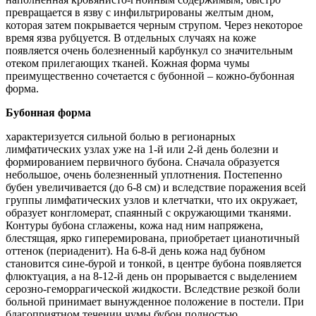
превращается в язву с инфильтрированы желтым дном,
которая затем покрывается черным струпом. Через некоторое
время язва рубцуется. В отдельных случаях на коже
появляется очень болезненный карбункул со значительным
отеком прилегающих тканей. Кожная форма чумы
преимущественно сочетается с бубонной – кожно-бубонная
форма.
Бубонная форма
характеризуется сильной болью в регионарных
лимфатических узлах уже на 1-й или 2-й день болезни и
формированием первичного бубона. Сначала образуется
небольшое, очень болезненный уплотнения. Постепенно
бубен увеличивается (до 6-8 см) и вследствие поражения всей
группы лимфатических узлов и клетчатки, что их окружает,
образует конгломерат, спаянный с окружающими тканями.
Контуры бубона сглажены, кожа над ним напряжена,
блестящая, ярко гиперемирована, приобретает цианотичный
оттенок (периаденит). На 6-8-й день кожа над бубном
становится сине-бурой и тонкой, в центре бубона появляется
флюктуация, а на 8-12-й день он прорывается с выделением
серозно-геморрагической жидкости. Вследствие резкой боли
больной принимает вынужденное положение в постели. При
благоприятном течении чумы бубон полностью