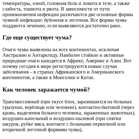
температуры, озноб, головная боль и ломота в теле, а также
слабость, тошнота и рвота. В зависимости от пути
проникновения инфекции различаются две основные формы
чумной инфекции: бубонная и легочная. Все формы чумы
поддаются лечению, если выявляются достаточно рано.
Где еще существует чума?
Очаги чумы выявлены на всех континентах, исключая
Австралию и Антарктиду. Наиболее стойкие и активные
природные очаги находятся в Африке, Америке и Азии. Вот
почему сегодня в мире регистрируются новые случаи
заболевания – в странах Африканского и Американского
континентов, а также в Монголии и Китае.
Как человек заражается чумой?
Трансмиссивный (при укусе блох, заразившихся на больных
грызунах, верблюде или человеке), контактно-бытовой (через
кровь, выделения больного человека, зараженных животных),
воздушно-капельный и воздушно-пылевой (при снятии
шкурок, рубке мяса, контакте с больными первичной или
вторичной легочной формами чумы),