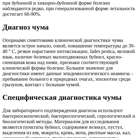
при бубонной и хикирно-бубонной форме болезни
наблюдаются редко, при генерализованной форме летальность
достигает 60-90%.
Диагноз чума
Опорными симптомами клинической диагностики чумы
является острое начало, озноб, повышение температуры до 39-
40 ° С, резкое нарастание интоксикации, fades pestica, меловой
язык, наличие болевых малоподвижных бубнил, красно-
синюшная кожа над ними, признаки соответствующей
клинической формы болезни. Большое значение для
диагностики имеют данные эпидемиологического анамнеза –
пребывание больного в природных очагах, эпизоотии среди
грызунов, контакт с больным чумой.
Специфическая диагностика чумы
Для лабораторного подтверждения диагноза используют
бактериоскопический, бактериологический, серологический и
биологический методы. Материалом для исследования
являются пунктаты бубнил, содержимое везикул, пустул,
выделения из язв, мокрота, кровь, моча, рвотные массы, кал,