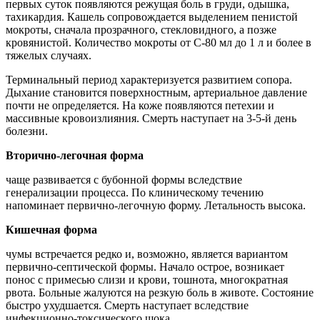
первых суток появляются режущая боль в груди, одышка,
тахикардия. Кашель сопровождается выделением пенистой
мокроты, сначала прозрачного, стекловидного, а позже
кровянистой. Количество мокроты от С-80 мл до 1 л и более в
тяжелых случаях.
Терминальный период характеризуется развитием сопора.
Дыхание становится поверхностным, артериальное давление
почти не определяется. На коже появляются петехии и
массивные кровоизлияния. Смерть наступает на 3-5-й день
болезни.
Вторично-легочная форма
чаще развивается с бубонной формы вследствие
генерализации процесса. По клиническому течению
напоминает первично-легочную форму. Летальность высока.
Кишечная форма
чумы встречается редко и, возможно, является вариантом
первично-септической формы. Начало острое, возникает
понос с примесью слизи и крови, тошнота, многократная
рвота. Больные жалуются на резкую боль в животе. Состояние
быстро ухудшается. Смерть наступает вследствие
инфекционно-токсического шока.