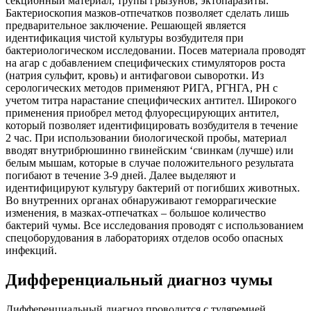
секционный материал, трупы грызунов, эктопаразиты.
Бактериоскопия мазков-отпечатков позволяет сделать лишь
предварительное заключение. Решающей является
идентификация чистой культуры возбудителя при
бактериологическом исследовании. Посев материала проводят
на агар с добавлением специфических стимуляторов роста
(натрия сульфит, кровь) и антифаговои сыворотки. Из
серологических методов применяют РИГА, РГНГА, РН с
учетом титра нарастание специфических антител. Широкого
применения приобрел метод флуоресцирующих антител,
который позволяет идентифицировать возбудителя в течение
2 час. При использовании биологической пробы, материал
вводят внутрибрюшинно гвинейским ‘свинкам (лучше) или
белым мышам, которые в случае положительного результата
погибают в течение 3-9 дней. Далее выделяют и
идентифицируют культуру бактерий от погибших животных.
Во внутренних органах обнаруживают геморрагические
изменения, в мазках-отпечатках – большое количество
бактерий чумы. Все исследования проводят с использованием
спецоборудования в лабораториях отделов особо опасных
инфекций.
Дифференциальный диагноз чумы
Дифференциальный диагноз проводится с туляремией,