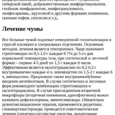
сибирской язвой, доброкачественным лимфоретикульозом,
гнойным лимфаденитом, лимфогрануломатоз,
лимфосаркомы,, крупозной и другими формами пневмонии,
сыпным тифом, сепсисом и т.д..
Лечение чумы
Все больные чумой подлежат немедленной госпитализации и
строгой изоляции в специальных отделениях. Основным
методом. лечения является этиотропных. Чаще назначают
стрептомицин по 0,5-1,0 г каждые 8 ??ч до 5-го дня
нормальной температуры тела, при септической и легочной
формах – первые 4-5 дней по 1,5 г каждые 6 часов.
Эффективным является окситетрациклин по 0,2-0,3 г
внутримышечно каждые 4 ч, левомицетин по 1,5-2 г каждые 6
ч, ампициллин. Предложено также внутришньобубонне
введение антибиотиков. В случае септических и легочных
форм рекомендуют комбинацию стрептомицина и
окситетрациклина. В случае присоединения вторичной
микрофлоры (вторичная пневмония, аденофлегмона) можно
назначать цефалоспорины, аминогликозиды. Обязательна
дезинтоксикационное терапия, применяются диуретики,
гликокортикостероиды, проводится симптоматическое
лечение (сердечно-сосудистые средства, дыхательные