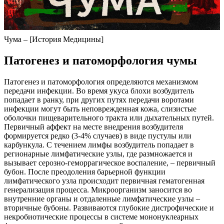
Чума – [История Медицины]
Патогенез и патоморфология чумы
Патогенез и патоморфология определяются механизмом
передачи инфекции. Во время укуса блохи возбудитель
попадает в ранку, при других путях передачи воротами
инфекции могут быть неповрежденная кожа, слизистые
оболочки пищеварительного тракта или дыхательных путей.
Первичный аффект на месте внедрения возбудителя
формируется редко (3-4% случаев) в виде пустулы или
карбункула. С течением лимфы возбудитель попадает в
регионарные лимфатические узлы, где размножается и
вызывает серозно-геморрагическое воспаление, – первичный
бубон. После преодоления барьерной функции
лимфатического узла происходит первичная гематогенная
генерализация процесса. Микроорганизм заносится во
внутренние органы и отдаленные лимфатические узлы –
вторичные бубоны. Развиваются глубокие дистрофические и
некробиотические процессы в системе мононуклеарных