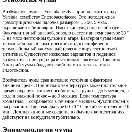
Возбудитель чумы – Yersinia pestis – принадлежит к роду
Yersinia, семейству Enterobacteriaceae. Это неподвижная
грамотрицательная палочка размером 1,5 x0, 5 мкм,
окрашивается биполярно. Имеет капсулу, спор не образует.
Факультативный анаэроб, хорошо растет при температуре 28 °
С на мясо-пептонном бульоне и агаре. Бактерия чумы имеет
термостабильный соматический, видоспецифичен и
термолабильный капсульный (связан с вирулентностью)
антигены. Существует несколько вариантов и подвидов
возбудителя, присущих разным видам грызунов. Токсины
бактерий чумы обладают свойствами как экзо-, так и
эндотоксина.
Возбудитель чумы сравнительно устойчив к факторам
внешней среды. При низких температурах может длительное
время сохранять жизнеспособность, в трупах – до 6 месяцев, в
воде и влажной почве – до 9 месяцев. Если температура
комнатная, – сохраняется в течение 4 месяцев. Чувствителен к
нагреванию. При температуре 60-70 ° С погибает в течение 10
мин. Дезинфекционные средства в обычных концентрациях
действуют на возбудителя губительно.
Эпидемиология чумы