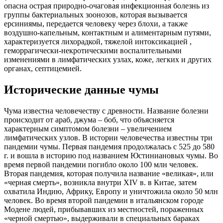
опасна острая природно-очаговая инфекционная болезнь из
группы бактериальных зоонозов, которая вызывается
ерсиниямы, передается человеку через блохи, а также
воздушно-капельным, контактным и алиментарным путями,
характеризуется лихорадкой, тяжелой интоксикацией ,
геморрагически-некротическими воспалительными
изменениями в лимфатических узлах, коже, легких и других
органах, септицемией.
Исторические данные чумы
Чума известна человечеству с древности. Название болезни
происходит от араб, джума – боб, что объясняется
характерным симптомом болезни – увеличением
лимфатических узлов. В истории человечества известны три
пандемии чумы. Первая пандемия продолжалась с 525 до 580
г. и вошла в историю под названием Юстиниановых чумы. Во
время первой пандемии погибло около 100 млн человек.
Вторая пандемия, которая получила название «великая», или
«черная смерть», возникла внутри XIV в. в Китае, затем
охватила Индию, Африку, Европу и уничтожила около 50 млн
человек. Во время второй пандемии в итальянском городе
Модене людей, прибывавших из местностей, пораженных
«черной смертью», выдерживали в специальных бараках